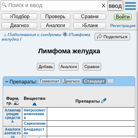
ввод
Подбор
Проверь
Сравни
Войти
Диагноз
Аналоги
Бланк
Регистрация
⌂
/
Заболевания и синдромы
/
Лимфома
Поделиться
желудка
/
Лимфома желудка
Добавь
Аналоги
Сравни
Гомеопат
Диагноз
Стандарт
...
Препараты:
Фарм.
Вещество
Препараты
гр.
Алкилир
Нитрозомет
ующие
илмочевин
средств
а
а
Сарколизин
Аналоги
Бендамуст
азотисто
ин
го