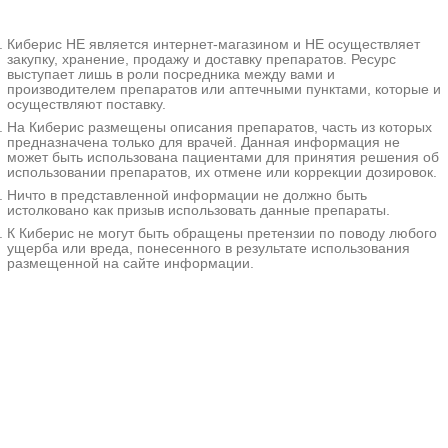
тошнотой, рвотой, нарушениями
аппетита, снижением массы тела и
Киберис НЕ является интернет-магазином и НЕ осуществляет
повышением температуры.
закупку, хранение, продажу и доставку препаратов. Ресурс
Диагностируется на основании
выступает лишь в роли посредника между вами и
истории болезни, клинических
производителем препаратов или аптечными пунктами, которые и
симптомов, данных осмотра,
осуществляют поставку.
рентгенографии, КТ, МРТ,
На Киберис размещены описания препаратов, часть из которых
гастроскопии, биопсии, анализов
предназначена только для врачей. Данная информация не
крови на маркеры рака и других
может быть использована пациентами для принятия решения об
исследований. Лечение -
использовании препаратов, их отмене или коррекции дозировок.
антихеликобактерная терапия,
Ничто в представленной информации не должно быть
резекция желудка или гастрэктомия,
истолковано как призыв использовать данные препараты.
химиотерапия, диетотерапия.
К Киберис не могут быть обращены претензии по поводу любого
ущерба или вреда, понесенного в результате использования
Дополнительные
размещенной на сайте информации.
факты
Лимфома желудка -
злокачественное нелейкемическое
новообразование, происходящее
из лимфоидных клеток в стенке
органа. Обычно отличается
относительно благоприятным
течением, медленным ростом и
редким метастазированием, однако