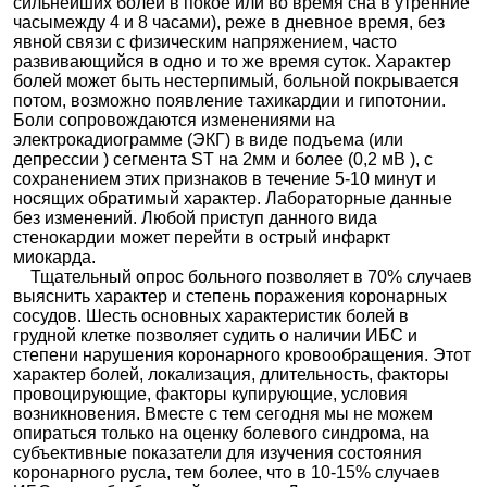
сильнейших болей в покое или во время сна в утренние
часымежду 4 и 8 часами), реже в дневное время, без
явной связи с физическим напряжением, часто
развивающийся в одно и то же время суток. Характер
болей может быть нестерпимый, больной покрывается
потом, возможно появление тахикардии и гипотонии.
Боли сопровождаются изменениями на
электрокадиограмме (ЭКГ) в виде подъема (или
депрессии ) сегмента ST на 2мм и более (0,2 мВ ), с
сохранением этих признаков в течение 5-10 минут и
носящих обратимый характер. Лабораторные данные
без изменений. Любой приступ данного вида
стенокардии может перейти в острый инфаркт
миокарда.
Тщательный опрос больного позволяет в 70% случаев
выяснить характер и степень поражения коронарных
сосудов. Шесть основных характеристик болей в
грудной клетке позволяет судить о наличии ИБС и
степени нарушения коронарного кровообращения. Этот
характер болей, локализация, длительность, факторы
провоцирующие, факторы купирующие, условия
возникновения. Вместе с тем сегодня мы не можем
опираться только на оценку болевого синдрома, на
субъективные показатели для изучения состояния
коронарного русла, тем более, что в 10-15% случаев