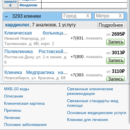
канало
в
Фендилин
Н-
Холино
X
X
3293 клиники
литики
Фуброгония
(гангли
йодид
кардиолог
, 7 анализов, 1 услугу
Подробнее
облока
торы)
Клиническая больница
2695₽
от
Нитрат
РЖД-Медицина на
ы и
+7(831
..показать
Нижний Новгород, ул.
нитрат
Запись
Изосорбида
Аэросонит
|
Динисорб
|
Изо Мак ретард
|
Изокет
|
Таллинской
Таллинская, д. 8В, корп. 2
оподоб
динитрат
Изолонг
|
Кардикс
|
Нитросорбид
ные
Поликлиника Ростовской
средст
3013₽
от
ва
КБ ЮОМЦ ФМБА на 1-й
+7(800
..показать
Ростов-на-Дону, ул. 1-я линия, д.
Запись
Общет
линии
6
онизир
ующие
3110₽
от
средст
Бендазол
Клиника Медпрактика на
+7(383
..показать
ва и
Красина
Новосибирск, ул. Красина, д. 68
адапто
Запись
гены
Папаве
Логон-Клиника на
МКБ-10 коды
Связанные клинические
3338₽
от
рин и
рекомендации
Братиславской
+7(495
..показать
Москва, ул. Братиславская, д.
его
Дротаверин
Веро-Дротаверин
Описание
Запись
произв
15, корп. 1
Связанные стандарты мед.
одные
Клиническая картина
помощи
РЖД Медицина на
Произв
3350₽
от
Причины
одные
Николая Ершова
+7(843
..показать
Основные медицинские услуги
Казань, ул. Николая Ершова, д.
бензот
Дилтиазем
Дильцем
|
Дилтиазем Ланнахер
Запись
Лечение
65
иазепи
Клиники для лечения
на
Похожие заболевания
Биомед на Туфана
3550₽
от
Произв
Акридипин
|
Амлодак
|
Амлодигамма
|
Амлодипин
|