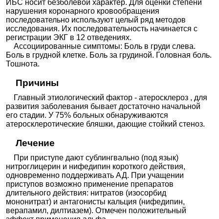
ИБС носит безболевой характер. Для оценки степени
нарушения коронарного кровообращения
последовательно используют целый ряд методов
исследования. Их последовательность начинается с
регистрации ЭКГ в 12 отведениях.
Ассоциированные симптомы: Боль в груди слева.
Боль в грудной клетке. Боль за грудиной. Головная боль.
Тошнота.
Причины
Главный этиологический фактор - атеросклероз , для
развития заболевания бывает достаточно начальной
его стадии. У 75% больных обнаруживаются
атеросклеротические бляшки, дающие стойкий стеноз.
Лечение
При приступе дают сублингвально (под язык)
нитроглицерин и нифедипин короткого действия,
одновременно поддерживать АД. При учащении
приступов возможно применение препаратов
длительного действия: нитратов (изосорбид
мононитрат) и антагонисты кальция (нифедипин,
верапамил, дилтиазем). Отмечен положительный