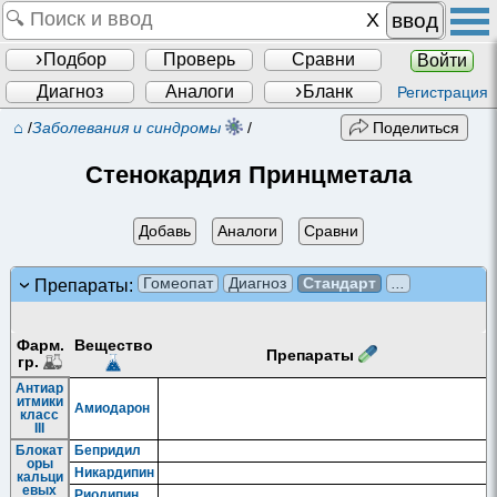
ввод
Подбор
Проверь
Сравни
Войти
Диагноз
Аналоги
Бланк
Регистрация
⌂
/
Заболевания и синдромы
/
Поделиться
Стенокардия Принцметала
Добавь
Аналоги
Сравни
Гомеопат
Диагноз
Стандарт
...
Препараты:
Фарм.
Вещество
Препараты
гр.
Антиар
итмики
Амиодарон
класс
III
Блокат
Бепридил
оры
Никардипин
кальци
евых
Риодипин