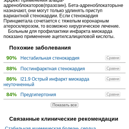
эффект применения альфа-
адреноблокаторов(празозин). Бета-адреноблокаторыне
назначают, они могут только удлинять приступ
вариантной стенокардии. Если стенокардия
Принцметала сочетается с тяжелым коронарным
атеросклерозом, то возможно хирургическое лечение.
Больным для профилактики инфаркта миокарда
показано применение ацетилсалициловой кислоты.
Похожие заболевания
90%
Нестабильная стенокардия
Сравни
88%
Постинфарктная стенокардия
Сравни
86%
I21.9 Острый инфаркт миокарда
Сравни
неуточненный
84%
Предгипертония
Сравни
Показать все
Связанные клинические рекомендации
Стабильная ишемическая болезнь сердца