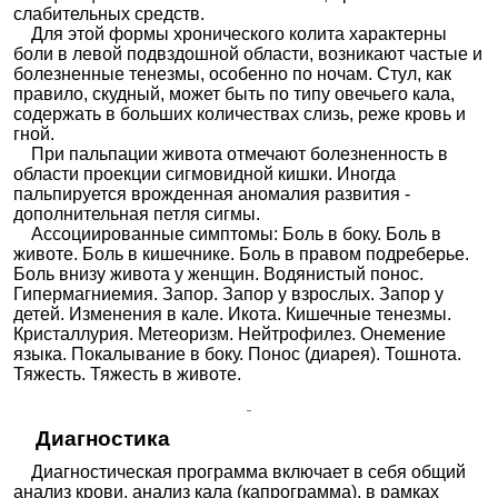
слабительных средств.
Для этой формы хронического колита характерны
боли в левой подвздошной области, возникают частые и
болезненные тенезмы, особенно по ночам. Стул, как
правило, скудный, может быть по типу овечьего кала,
содержать в больших количествах слизь, реже кровь и
гной.
При пальпации живота отмечают болезненность в
области проекции сигмовидной кишки. Иногда
пальпируется врожденная аномалия развития -
дополнительная петля сигмы.
Ассоциированные симптомы: Боль в боку. Боль в
животе. Боль в кишечнике. Боль в правом подреберье.
Боль внизу живота у женщин. Водянистый понос.
Гипермагниемия. Запор. Запор у взрослых. Запор у
детей. Изменения в кале. Икота. Кишечные тенезмы.
Кристаллурия. Метеоризм. Нейтрофилез. Онемение
языка. Покалывание в боку. Понос (диарея). Тошнота.
Тяжесть. Тяжесть в животе.
Диагностика
Диагностическая программа включает в себя общий
анализ крови, анализ кала (капрограмма), в рамках