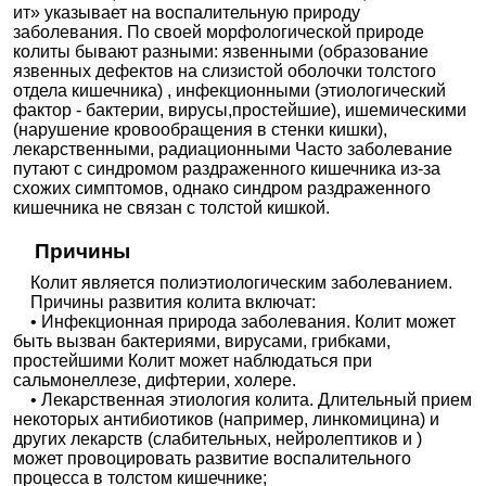
от
ит» указывает на воспалительную природу
МЕДСИ на Дубининской
заболевания. По своей морфологической природе
18710₽
+7(495
..показать
Москва, ул. Дубининская, д. 57,
колиты бывают разными: язвенными (образование
стр. 8
Запись
язвенных дефектов на слизистой оболочки толстого
отдела кишечника) , инфекционными (этиологический
Ещё 2485 клиник
фактор - бактерии, вирусы,простейшие), ишемическими
(нарушение кровообращения в стенки кишки),
лекарственными, радиационными Часто заболевание
путают с синдромом раздраженного кишечника из-за
схожих симптомов, однако синдром раздраженного
кишечника не связан с толстой кишкой.
Причины
Колит является полиэтиологическим заболеванием.
Причины развития колита включат:
• Инфекционная природа заболевания. Колит может
быть вызван бактериями, вирусами, грибками,
простейшими Колит может наблюдаться при
сальмонеллезе, дифтерии, холере.
• Лекарственная этиология колита. Длительный прием
некоторых антибиотиков (например, линкомицина) и
других лекарств (слабительных, нейролептиков и )
может провоцировать развитие воспалительного
процесса в толстом кишечнике;