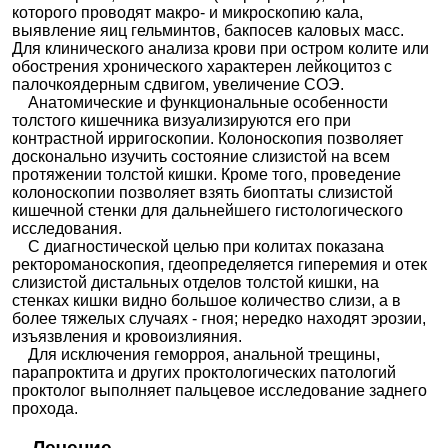
которого проводят макро- и микроскопию кала,
выявление яиц гельминтов, бакпосев каловых масс.
Для клинического анализа крови при остром колите или
обострения хронического характерен лейкоцитоз с
палочкоядерным сдвигом, увеличение СОЭ.
Анатомические и функциональные особенности
толстого кишечника визуализируются его при
контрастной ирригоскопии. Колоноскопия позволяет
досконально изучить состояние слизистой на всем
протяжении толстой кишки. Кроме того, проведение
колоноскопии позволяет взять биоптаты слизистой
кишечной стенки для дальнейшего гистологического
исследования.
С диагностической целью при колитах показана
ректороманоскопия, гдеопределяется гиперемия и отек
слизистой дистальных отделов толстой кишки, на
стенках кишки видно большое количество слизи, а в
более тяжелых случаях - гноя; нередко находят эрозии,
изъязвления и кровоизлияния.
Для исключения геморроя, анальной трещины,
парапроктита и других проктологических патологий
проктолог выполняет пальцевое исследование заднего
прохода.
Лечение