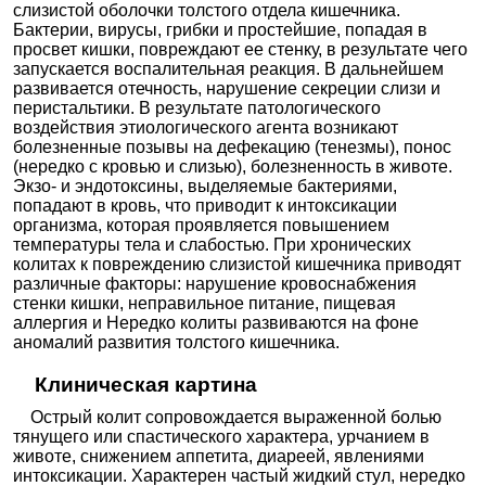
слизистой оболочки толстого отдела кишечника.
Бактерии, вирусы, грибки и простейшие, попадая в
просвет кишки, повреждают ее стенку, в результате чего
запускается воспалительная реакция. В дальнейшем
развивается отечность, нарушение секреции слизи и
перистальтики. В результате патологического
воздействия этиологического агента возникают
болезненные позывы на дефекацию (тенезмы), понос
(нередко с кровью и слизью), болезненность в животе.
Экзо- и эндотоксины, выделяемые бактериями,
попадают в кровь, что приводит к интоксикации
организма, которая проявляется повышением
температуры тела и слабостью. При хронических
колитах к повреждению слизистой кишечника приводят
различные факторы: нарушение кровоснабжения
стенки кишки, неправильное питание, пищевая
аллергия и Нередко колиты развиваются на фоне
аномалий развития толстого кишечника.
Клиническая картина
Острый колит сопровождается выраженной болью
тянущего или спастического характера, урчанием в
животе, снижением аппетита, диареей, явлениями
интоксикации. Характерен частый жидкий стул, нередко