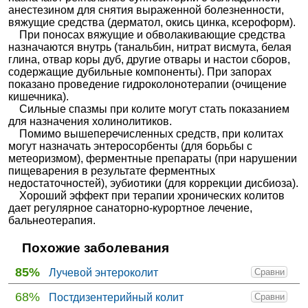
анестезином для снятия выраженной болезненности,
вяжущие средства (дерматол, окись цинка, ксероформ).
При поносах вяжущие и обволакивающие средства
назначаются внутрь (танальбин, нитрат висмута, белая
глина, отвар коры дуб, другие отвары и настои сборов,
содержащие дубильные компоненты). При запорах
показано проведение гидроколонотерапии (очищение
кишечника).
Сильные спазмы при колите могут стать показанием
для назначения холинолитиков.
Помимо вышеперечисленных средств, при колитах
могут назначать энтеросорбенты (для борьбы с
метеоризмом), ферментные препараты (при нарушении
пищеварения в результате ферментных
недостаточностей), эубиотики (для коррекции дисбиоза).
Хороший эффект при терапии хронических колитов
дает регулярное санаторно-курортное лечение,
бальнеотерапия.
Похожие заболевания
85%
Лучевой энтероколит
Сравни
68%
Постдизентерийный колит
Сравни