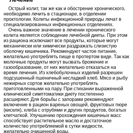
Острый колит, так же как и обострение хронического,
необходимо лечить в стационаре, в отделении
проктологии. Колиты инфекционной природы лечат в
специализированных инфекционных отделениях.
Очень важное значение в лечении хронического
колита является соблюдение лечебной диеты. При этом
из рациона исключают все продукты, которые могут
механически или химически раздражать слизистую
оболочку кишечника. Рекомендуют частое питание,
желательно употреблять пище в протертом виде. Так как
молочные продукты могут вызвать брожение и
газообразование, от них желательно отказаться на
время лечения. Из хлебобулочных изделий разрешен
подсушенный пшеничный несладкий хлеб. Мясо и рыбу
нежирных сортов желательно употреблять
приготовленными на пару. При стихании выраженной
клинической симптоматики диету постепенно
расширяют. Для борьбы с запорами рекомендуют
включение в рацион вареных овощей, фруктовых пюре
(киселя), хлеба с отрубями и других продуктов, богатых
клетчаткой. Улучшению прохождения кишечных масс
способствует растительное масло и достаточное
количество употребляемой в сутки жидкости,
желательно очищенной воды.