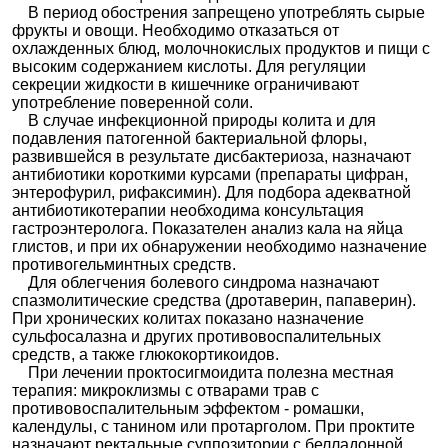
В период обострения запрещено употреблять сырые
фрукты и овощи. Необходимо отказаться от
охлажденных блюд, молочнокислых продуктов и пищи с
высоким содержанием кислоты. Для регуляции
секреции жидкости в кишечнике ограничивают
употребление поверенной соли.
В случае инфекционной природы колита и для
подавления патогенной бактериальной флоры,
развившейся в результате дисбактериоза, назначают
антибиотики короткими курсами (препараты цифран,
энтерофурил, рифаксимин). Для подбора адекватной
антибиотикотерапии необходима консультация
гастроэнтеролога. Показателен анализ кала на яйца
глистов, и при их обнаружении необходимо назначение
противогельминтных средств.
Для облегчения болевого синдрома назначают
спазмолитические средства (дротаверин, папаверин).
При хронических колитах показано назначение
сульфосалазна и других противовоспалительных
средств, а также глюкокортикоидов.
При лечении проктосигмоидита полезна местная
терапия: микроклизмы с отварами трав с
противовоспалительным эффектом - ромашки,
календулы, с танином или протарголом. При проктите
назначают ректальные суппозитории с белладонной,