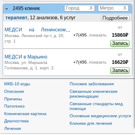
X
X
2495 клиник
терапевт
, 12 анализов, 6 услуг
Подробнее
от
МЕДСИ на Ленинском
15860₽
проспекте
+7(495
..показать
Москва, Ленинский пр-т, д. 20,
стр. 1
Запись
от
МЕДСИ в Марьино
16620₽
+7(495
..показать
Москва, ул. Маршала
Голованова, д. 1, корп. 2
Запись
от
МКБ-10 коды
Похожие заболевания
МЕДСИ на Солянке
16760₽
+7(495
..показать
Москва, ул. Солянка, д. 12, стр.
Описание
Связанные клинические
1
рекомендации
Запись
Причины
Связанные стандарты мед.
Патогенез
помощи
от
МЕДСИ на Ленинградском
Клиническая картина
Основные медицинские услуги
17160₽
проспекте
+7(495
..показать
Москва, Ленинградский пр-т, д.
Диагностика
52
Клиники для лечения
Запись
Лечение