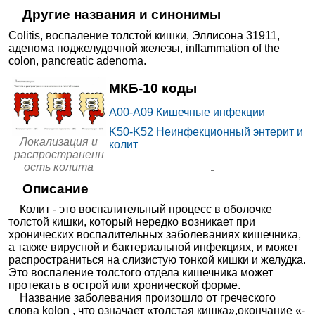
от
МЕДСИ в Бутово
Другие названия и синонимы
17310₽
+7(495
..показать
Москва, ул. Старокачаловская,
д. 3, корп. 3
Colitis
,
воспаление толстой кишки
,
Эллисона 31911
,
Запись
аденома поджелудочной железы
,
inflammation of the
colon
,
pancreatic adenoma
.
от
МЕДСИ на Пречистенке
17310₽
+7(495
..показать
МКБ-10 коды
Москва, Зубовский б-р, д. 22/39
Запись
A00-A09
Кишечные инфекции
от
K50-K52
Неинфекционный энтерит и
МЕДСИ в
Локализация и
колит
17360₽
Благовещенском переулке
+7(495
..показать
Москва, Благовещенский пер., д.
распространенн
6, стр. 1
Запись
ость колита
Описание
от
МЕДСИ в Хорошевском
Колит - это воспалительный процесс в оболочке
17420₽
проезде
+7(495
..показать
Москва, 3-й Хорошевский пр-д,
толстой кишки, который нередко возникает при
д. 1, стр. 2
Запись
хронических воспалительных заболеваниях кишечника,
а также вирусной и бактериальной инфекциях, и может
от
распространиться на слизистую тонкой кишки и желудка.
МЕДСИ в Красногорске
Это воспаление толстого отдела кишечника может
18570₽
+7(495
..показать
Красногорск, ул. Успенская, д. 5
протекать в острой или хронической форме.
Запись
Название заболевания произошло от греческого
слова kolon , что означает «толстая кишка»,окончание «-