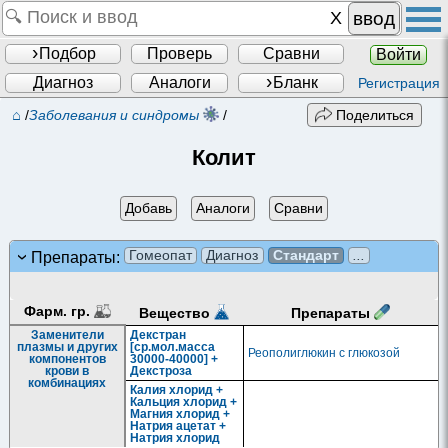
ввод
Подбор
Проверь
Сравни
Войти
Диагноз
Аналоги
Бланк
Регистрация
⌂
/
Заболевания и синдромы
/
Поделиться
Колит
Добавь
Аналоги
Сравни
Гомеопат
Диагноз
Стандарт
...
Препараты:
Фарм. гр.
Препараты
Вещество
Заменители
Декстран
плазмы и других
[ср.мол.масса
Реополиглюкин c глюкозой
компонентов
30000-40000] +
крови в
Декстроза
комбинациях
Калия хлорид +
Кальция хлорид +
Магния хлорид +
Натрия ацетат +
Натрия хлорид