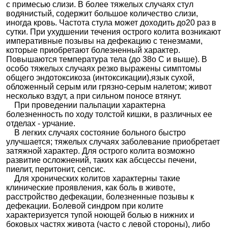
с примесью слизи. В более тяжелых случаях стул
водянистый, содержит большое количество слизи,
иногда кровь. Частота стула может доходить до20 раз в
сутки. При ухудшении течения острого колита возникают
императивные позывы на дефекацию с тенезмами,
которые приобретают болезненный характер.
Повышаются температура тела (до 38о С и выше). В
особо тяжелых случаях резко выражены симптомы
общего эндотоксикоза (интоксикации),язык сухой,
обложенный серым или грязно-серым налетом; живот
несколько вздут, а при сильном поносе втянут.
При проведении пальпации характерна
болезненность по ходу толстой кишки, в различных ее
отделах - урчание.
В легких случаях состояние больного быстро
улучшается; тяжелых случаях заболевание приобретает
затяжной характер. Для острого колита возможно
развитие осложнений, таких как абсцессы печени,
пиелит, перитонит, сепсис.
Для хронических колитов характерны такие
клинические проявления, как боль в животе,
расстройство дефекации, болезненные позывы к
дефекации. Болевой синдром при колите
характеризуется тупой ноющей болью в нижних и
боковых частях живота (часто с левой стороны), либо