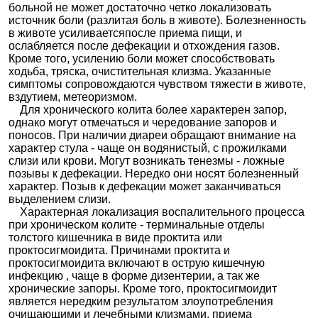
больной не может достаточно четко локализовать
источник боли (разлитая боль в животе). Болезненность
в животе усиливаетсяпосле приема пищи, и
ослабляется после дефекации и отхождения газов.
Кроме того, усилению боли может способствовать
ходьба, тряска, очистительная клизма. Указанные
симптомы сопровождаются чувством тяжести в животе,
вздутием, метеоризмом.
Для хронического колита более характерен запор,
однако могут отмечаться и чередование запоров и
поносов. При наличии диареи обращают внимание на
характер стула - чаще он водянистый, с прожилками
слизи или крови. Могут возникать тенезмы - ложные
позывы к дефекации. Нередко они носят болезненный
характер. Позыв к дефекации может заканчиваться
выделением слизи.
Характерная локализация воспалительного процесса
при хроническом колите - терминальные отделы
толстого кишечника в виде проктита или
проктосигмоидита. Причинами проктита и
проктосигмоидита включают в острую кишечную
инфекцию , чаще в форме дизентерии, а так же
хронические запоры. Кроме того, проктосигмоидит
является нередким результатом злоупотребления
очищающими и лечебными клизмами, приема