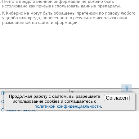
Ничто в представленной информации не должно быть
истолковано как призыв использовать данные препараты.
К Киберис не могут быть обращены претензии по поводу любого
ущерба или вреда, понесенного в результате использования
размещенной на сайте информации.
⬆
Пользовательское соглашение
Техподдержка
:
Продолжая работу с сайтом, вы разрешаете
Согласен
Обратная связь
использование сookies и соглашаетесь с
Обработка персональных данных
политикой конфиденциальности
.
Почта:
kiberis@mail.ru
О проекте Киберис
Контакты
Версия: 4.9