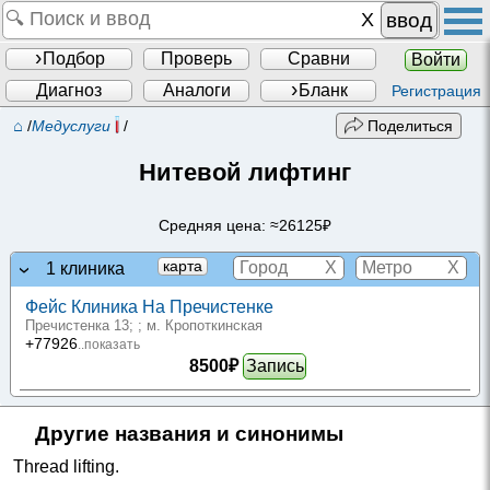
ввод
Подбор
Проверь
Сравни
Войти
Диагноз
Аналоги
Бланк
Регистрация
⌂
/
Медуслуги
/
Поделиться
Нитевой лифтинг
Средняя цена: ≈26125₽
X
X
карта
1 клиника
Фейс Клиника На Пречистенке
Пречистенка 13;
; м. Кропоткинская
+77926
..показать
8500₽
Запись
Другие названия и синонимы
Thread lifting
.