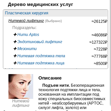
Дерево медицинских услуг
Пластическая хирургия
Нитевой лифтинг
(Выбрано)
≈26125₽
Подразделы:
✚
Нити Aptos
≈46086₽
✚
Эндотиновый лифтинг
≈127322₽
✚
Мезонити
≈7228₽
✚
Нитевая подтяжка тела
≈77768₽
✚
Нитевая подтяжка лица
≈8500₽
✚
Абдоминопластика (пластика живота)
≈119885₽
✚
Блефаропластика
Описание
≈52136₽
—
✚
Брахиопластика (пластика рук)
Подъем нити.
Безоперационная
технология подтяжки лица и тела,
✚
Хейлопластика
≈49492₽
основанная на имплантации под
—
✚
Консультации в пластике
кожу специальных биосовместимых
Нитевой
нитей - неабсорбируемых (APTOC,
лифтинг
✚
Пластика лица
≈136322₽
силуэт лифта, золото) или