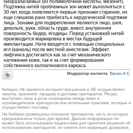
биоразлагаемых (из полимолочной кислоты, мезонит).
—
✚
Феморопластика (пластика бедер)
Подтяжка нитей проблемных зон может выполняться с
—
✚
Операции по смене пола
30 лет, когда появляются первые признаки старения, но
еще слишком рано прибегать к хирургической подтяжке
✚
Глютеопластика (пластика ягодиц)
≈114671₽
лица. Зонами для подкрепления являются лицо, шея,
✚
Круропластика (пластика голеней)
≈110523₽
декольте, руки, область груди, живот, внутренняя
поверхность бедер, ягодицы. Перед установкой нитей
✚
Липофилинг
≈89571₽
производится маркировка в местах будущей
имплантации. Нити вводятся с помощью специальных
✚
Липосакция
≈60386₽
игл (канюль) после местной анестезии. Эффект
✚
Маммопластика
≈96914₽
лифтинга достигается как за счет механического
натяжения кожи, так и за счет формирования
✚
Ментопластика
≈56498₽
собственного коллагенового каркаса.
—
✚
Отопластика
Модератор контента:
Васин А.С.
—
✚
Пластика скул и щёк
—
✚
Ринопластика
Киберис НЕ является интернет-магазином и НЕ осуществляет
закупку, хранение, продажу и доставку препаратов. Ресурс
выступает лишь в роли посредника между вами и
производителем препаратов или аптечными пунктами, которые и
осуществляют поставку.
На Киберис размещены описания препаратов, часть из которых
предназначена только для врачей. Данная информация не
может быть использована пациентами для принятия решения об
использовании препаратов, их отмене или коррекции дозировок.