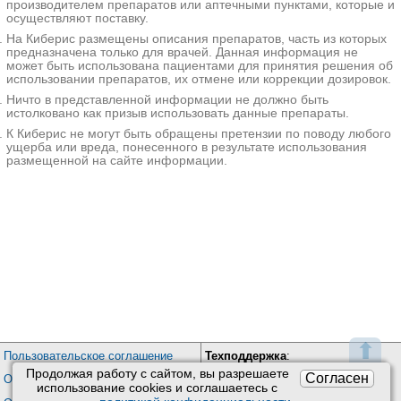
производителем препаратов или аптечными пунктами, которые и
осуществляют поставку.
Треска (F3), аллерген-специфические IgG
Гемохэлп на Коминтерна 170
—
На Киберис размещены описания препаратов, часть из которых
Коровье молоко (F2), аллерген-
Нижний Новгород; ул. Коминтерна, д. 170
; м. Буревестник
предназначена только для врачей. Данная информация не
специфические IgG
—
+7(831
..показать
может быть использована пациентами для принятия решения об
4560₽
Запись
использовании препаратов, их отмене или коррекции дозировок.
Коровье молоко, IgE (Milk, IgE, F2)
—
Ничто в представленной информации не должно быть
Крабы, IgE
—
Волгамед на Коммунистической
истолковано как призыв использовать данные препараты.
Волгоград; ул. Коммунистическая, д. 19Д
;
К Киберис не могут быть обращены претензии по поводу любого
Яичный белок (F1), аллерген-
+7(844
..показать
ущерба или вреда, понесенного в результате использования
специфические IgG
—
4665₽
Запись
размещенной на сайте информации.
Яичный желток (F75), аллерген-
Диалайн на бульваре Энгельса
специфические IgG
—
Волгоград; б-р Энгельса, д. 27Б
;
Бета-лактоглобулин - исследование
—
+7(844
..показать
9080₽
Запись
Банан - исследование
—
Говядина, IgE
—
Юнона на Кирова
ул. Кирова; д. 27, стр. 1
;
Куриное мясо, IgE
—
+7(383
..показать
Киви, IgE
—
9700₽
Запись
Баранина - исследование
—
⬆
Клиника Медпрактика на Красина
Пользовательское соглашение
Техподдержка
:
Манго, IgE
—
Новосибирск; ул. Красина, д. 68
; м. Березовая роща
Продолжая работу с сайтом, вы разрешаете
Обратная связь
Согласен
Обработка персональных данных
+7(383
..показать
использование сookies и соглашаетесь с
Просо, IgE
—
Почта:
kiberis@mail.ru