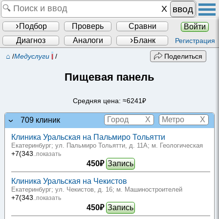
ввод
Подбор
Проверь
Сравни
Войти
Диагноз
Аналоги
Бланк
Регистрация
⌂
/
Медуслуги
/
Поделиться
Пищевая панель
Средняя цена: ≈6241₽
X
X
709 клиник
Клиника Уральская на Пальмиро Тольятти
Екатеринбург; ул. Пальмиро Тольятти, д. 11А
; м. Геологическая
+7(343
..показать
450₽
Запись
Клиника Уральская на Чекистов
Екатеринбург; ул. Чекистов, д. 16
; м. Машиностроителей
+7(343
..показать
450₽
Запись