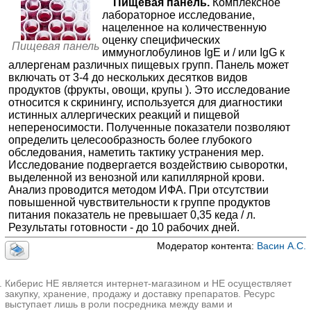
Пищевая панель.
Комплексное
лабораторное исследование,
Говядина (F27), аллерген-специфические
МЦ Здоровье 365 на Кузнечной
нацеленное на количественную
IgG
—
Екатеринбург; ул. Кузнечная, д. 83
; м. Динамо
оценку специфических
Пищевая панель
+7(343
Пивные дрожжи (F403), аллерген-
..показать
иммуноглобулинов IgE и / или IgG к
1700₽
Запись
специфические IgG
—
аллергенам различных пищевых групп. Панель может
включать от 3-4 до нескольких десятков видов
Гречневая мука (F11), аллерген-
Клиника Столица на Юго-Западной
продуктов (фрукты, овощи, крупы ). Это исследование
специфические IgG
—
Москва; Ленинский пр-т, д. 146
; м. Юго-Западная
относится к скринингу, используется для диагностики
+7(499
..показать
Капуста кочанная (F216), аллерген-
истинных аллергических реакций и пищевой
2100₽
Запись
специфические IgG
—
непереносимости. Полученные показатели позволяют
определить целесообразность более глубокого
Морковь (F31), аллерген-специфические
ЭкспрессМедСервис на Ставропольской
обследования, наметить тактику устранения мер.
IgG
—
Краснодар; ул. Ставропольская, д. 96/1
;
Исследование подвергается воздействию сыворотки,
+7(996
..показать
Морковь, IgE
—
выделенной из венозной или капиллярной крови.
3490₽
Запись
Анализ проводится методом ИФА. При отсутствии
Казеин (F78), аллерген-специфические
повышенной чувствительности к группе продуктов
IgG
—
Аванта-Мед на Державина
питания показатель не превышает 0,35 кеда / л.
Новосибирск; ул. Державина, д. 77/1
; м. Березовая роща
Казеин - исследование
—
Результаты готовности - до 10 рабочих дней.
+7(383
..показать
Сельдерей, IgE
—
Модератор контента:
Васин А.С.
3500₽
Запись
Куриное мясо (F83), аллерген-
МЦ Аперто на Титова
специфические IgG
—
Киберис НЕ является интернет-магазином и НЕ осуществляет
Новосибирск; ул. Титова, д. 29/1
; м. Площадь Карла Маркса
закупку, хранение, продажу и доставку препаратов. Ресурс
Шоколад (F105), аллерген-специфические
+7(383
..показать
выступает лишь в роли посредника между вами и
IgG
—
3700₽
Запись