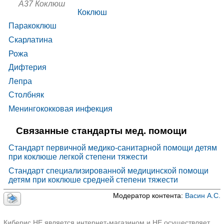
A37 Коклюш
✚
A36 Дифтерия
Коклюш
A38 Скарлатина
Паракоклюш
✚
A39 Менингококковая инфекция
Скарлатина
✚
A40 Стрептококковая септицемия
Рожа
✚
A41 Другая септицемия
Дифтерия
✚
A42 Актиномикоз
Лепра
A43 Нокардиоз
Столбняк
A44 Бартонеллез
Менингококковая инфекция
A46 Рожа
Связанные стандарты мед. помощи
✚
A48 Другие бактериальные болезни, не
классифицированные в других рубриках
Стандарт первичной медико-санитарной помощи детям
✚
A49 Бактериальная инфекция неуточненной
при коклюше легкой степени тяжести
локализации
Стандарт специализированной медицинской помощи
детям при коклюше средней степени тяжести
Модератор контента:
Васин А.С.
Киберис НЕ является интернет-магазином и НЕ осуществляет