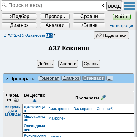
ввод
Подбор
Проверь
Сравни
Войти
Диагноз
Аналоги
Бланк
Регистрация
⌂
/
МКБ-10 диагнозы
/
Поделиться
A37 Коклюш
Добавь
Аналоги
Сравни
Гомеопат
Диагноз
Стандарт
...
Препараты:
Фарм.
Вещество
Препараты
гр.
Макроли
Джозамици
Вильпрафен
|
Вильпрафен Солютаб
ды и
н
азалиды
Мидекамиц
Макропен
ин
Олеандоми
цин
Рокситроми