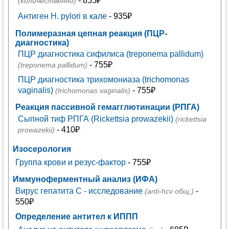
- 855₽
(количественно)
Антиген H. pylori в кале
- 935₽
Полимеразная цепная реакция (ПЦР-
диагностика)
ПЦР диагностика сифилиса (treponema pallidum)
- 755₽
(treponema pallidum)
ПЦР диагностика трихомониаза (trichomonas
vaginalis)
- 755₽
(trichomonas vaginalis)
Реакция пассивной гемагглютинации (РПГА)
Сыпной тиф РПГА (Rickettsia prowazekii)
(rickettsia
- 410₽
prowazekii)
Изосерология
Группа крови и резус-фактор
- 755₽
Иммуноферментный анализ (ИФА)
Вирус гепатита С - исследование
-
(anti-hcv общ.)
550₽
Определение антител к ИППП