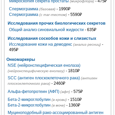
Микроскопия секрета простаты
- 475₽
(микрофлора)
Спермограмма
- 1990₽
(базовая)
Спермограмма
- 5590₽
(с mar-тестом)
Исследования прочих биологических секретов
Общий анализ синовиальной жидкости
- 635₽
Исследования соскобов кожи и слизистых
Исследование кожи на демодекс
-
(анализ ресниц)
495₽
Онкомаркеры
NSE (нейронспецифическая енолаза)
- 1810₽
(нейронспецифическую енолазу)
SCC (антиген плоскоклеточного рака)
(антиген
- 2460₽
плоскоклеточного рака)
Альфа-фетопротеин (АФП)
- 575₽
(афп)
Бета-2-микроглобулин
- 1510₽
(в крови)
Бета-2-микроглобулин
- 1360₽
(в моче)
Муциноподобный рако-ассоциированный антиген