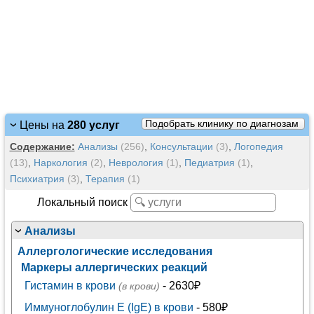
Подобрать клинику по диагнозам
Цены на
280 услуг
Содержание:
Анализы
(256)
,
Консультации
(3)
,
Логопедия
(13)
,
Наркология
(2)
,
Неврология
(1)
,
Педиатрия
(1)
,
Психиатрия
(3)
,
Терапия
(1)
Локальный поиск
Анализы
Аллергологические исследования
Маркеры аллергических реакций
Гистамин в крови
- 2630₽
(в крови)
Иммуноглобулин Е (IgE) в крови
- 580₽