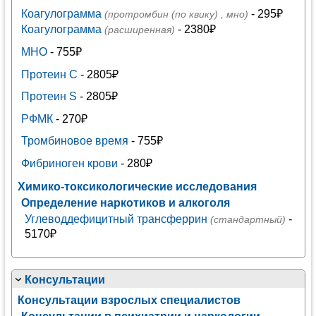
Коагулограмма
- 295₽
(протромбин (по квику) , мно)
Коагулограмма
- 2380₽
(расширенная)
МНО
- 755₽
Протеин C
- 2805₽
Протеин S
- 2805₽
РФМК
- 270₽
Тромбиновое время
- 755₽
Фибриноген крови
- 280₽
Химико-токсикологические исследования
Определение наркотиков и алкоголя
Углеводдефицитный трансферрин
-
(стандартный)
5170₽
Консультации
Консультации взрослых специалистов