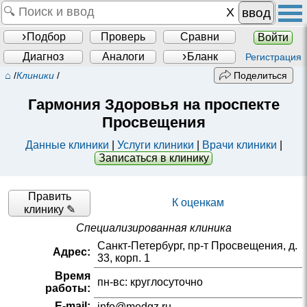
ввод
Подбор
Проверь
Сравни
Войти
Диагноз
Аналоги
Бланк
Регистрация
⌂
/
Клиники
/
Поделиться
Гармония Здоровья на проспекте
Просвещения
Данные клиники
|
Услуги клиники
|
Врачи клиники
|
Записаться в клинику
Править
К оценкам
клинику ✎
Специализированная клиника
Санкт-Петербург, пр-т Просвещения, д.
Адрес:
33, корп. 1
Время
пн-вс: круглосуточно
работы:
E-mail:
info@medgz.ru