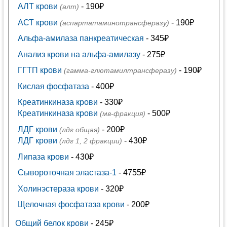
АЛТ крови
- 190₽
(алт)
АСТ крови
- 190₽
(аспартатаминотрансферазу)
Альфа-амилаза панкреатическая
- 345₽
Анализ крови на альфа-амилазу
- 275₽
ГГТП крови
- 190₽
(гамма-глютамилтрансферазу)
Кислая фосфатаза
- 400₽
Креатинкиназа крови
- 330₽
Креатинкиназа крови
- 500₽
(мв-фракция)
ЛДГ крови
- 200₽
(лдг общая)
ЛДГ крови
- 430₽
(лдг 1, 2 фракции)
Липаза крови
- 430₽
Сывороточная эластаза-1
- 4755₽
Холинэстераза крови
- 320₽
Щелочная фосфатаза крови
- 200₽
Общий белок крови
- 245₽