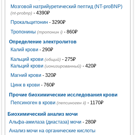
Мозговой натрийуретический пептид (NT-proBNP)
- 4390₽
(nt-probnp)
Прокальцитонин
- 3290₽
Тропонины
- 860₽
(тропонин i)
Определение электролитов
Калий крови
- 290₽
Кальций крови
- 275₽
(общий)
Кальций крови
- 420₽
(ионизированный)
Магний крови
- 320₽
Цинк в крови
- 760₽
Прочие биохимические исследования крови
Пепсиноген в крови
- 1170₽
(пепсиноген ii)
Биохимический анализ мочи
Альфа-амилаза (диастаза) мочи
- 280₽
Анализ мочи на органические кислоты