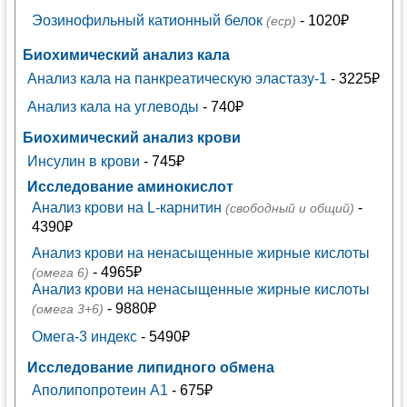
Эозинофильный катионный белок
- 1020₽
(ecp)
Биохимический анализ кала
Анализ кала на панкреатическую эластазу-1
- 3225₽
Анализ кала на углеводы
- 740₽
Биохимический анализ крови
Инсулин в крови
- 745₽
Исследование аминокислот
Анализ крови на L-карнитин
-
(свободный и общий)
4390₽
Анализ крови на ненасыщенные жирные кислоты
- 4965₽
(омега 6)
Анализ крови на ненасыщенные жирные кислоты
- 9880₽
(омега 3+6)
Омега-3 индекс
- 5490₽
Исследование липидного обмена
Аполипопротеин А1
- 675₽