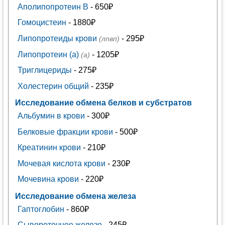
Аполипопротеин В
- 650₽
Гомоцистеин
- 1880₽
Липопротеиды крови
- 295₽
(лпвп)
Липопротеин (а)
- 1205₽
(а)
Триглицериды
- 275₽
Холестерин общий
- 235₽
Исследование обмена белков и субстратов
Альбумин в крови
- 300₽
Белковые фракции крови
- 500₽
Креатинин крови
- 210₽
Мочевая кислота крови
- 230₽
Мочевина крови
- 220₽
Исследование обмена железа
Гаптоглобин
- 860₽
Сывороточное железо
- 245₽