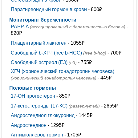
Паратиреоидный гормон в крови
- 800₽
Мониторинг беременности
PAPP-A
-
(ассоциированный с беременностью белок а)
820₽
Плацентарный лактоген
- 1055₽
Свободный b-ХГЧ (free b-HCG)
- 700₽
(free b-hcg)
Свободный эстриол (Е3)
- 755₽
(е3)
ХГЧ (хорионический гонадотропин человека)
- 445₽
(хорионический гонадотропин человека)
Половые гормоны
17-ОН прогестерон
- 850₽
17-кетостероиды (17-КС)
- 2655₽
(развернутый)
Андростендиол глюкуронид
- 1445₽
Андростендион
- 1295₽
Антимюллеров гормон
- 1705₽