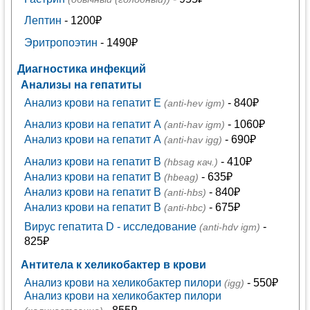
Лептин
- 1200₽
Эритропоэтин
- 1490₽
Диагностика инфекций
Анализы на гепатиты
Анализ крови на гепатит E
- 840₽
(anti-hev igm)
Анализ крови на гепатит А
- 1060₽
(anti-hav igm)
Анализ крови на гепатит А
- 690₽
(anti-hav igg)
Анализ крови на гепатит В
- 410₽
(hbsag кач.)
Анализ крови на гепатит В
- 635₽
(hbеag)
Анализ крови на гепатит В
- 840₽
(anti-hbs)
Анализ крови на гепатит В
- 675₽
(anti-hbc)
Вирус гепатита D - исследование
-
(anti-hdv igm)
825₽
Антитела к хеликобактер в крови
Анализ крови на хеликобактер пилори
- 550₽
(igg)
Анализ крови на хеликобактер пилори