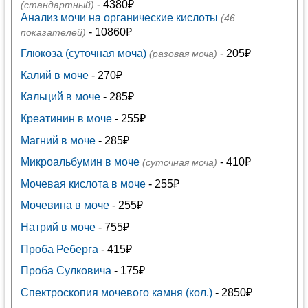
- 4380₽
(стандартный)
Анализ мочи на органические кислоты
(46
- 10860₽
показателей)
Глюкоза (суточная моча)
- 205₽
(разовая моча)
Калий в моче
- 270₽
Кальций в моче
- 285₽
Креатинин в моче
- 255₽
Магний в моче
- 285₽
Микроальбумин в моче
- 410₽
(суточная моча)
Мочевая кислота в моче
- 255₽
Мочевина в моче
- 255₽
Натрий в моче
- 755₽
Проба Реберга
- 415₽
Проба Сулковича
- 175₽
Спектроскопия мочевого камня (кол.)
- 2850₽