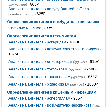
- 865₽
ebv-vca igg)
Анализ на антитела к вирусу Эпштейна-Барр
- 625₽
(авидность igg)
Определение антител к возбудителю сифилиса
Сифилис RPR-тест
- 335₽
Определение антител к гельминтам
Анализ на антитела к аскаридам
- 1000₽
Анализ на антитела к возбудителю стронгилоидоза
-
1375₽
Анализ на антитела к описторхисам
- 915₽
(igg кач.)
Анализ на антитела к токсокарам
- 580₽
(igg титр)
Анализ на антитела к трихинеллам
- 685₽
(igg кач.)
Анализ на антитела к эхинококкам
- 1050₽
(igg кач.)
Определение антител к кишечным инфекциям
Анализ на антитела к аспергиллам
- 935₽
Анализ на антитела к возбудителю иерсиниоза
(igm)