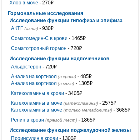
Хлор в моче
- 270₽
Гормональные исследования
Исследование функции гипофиза и эпифиза
АКТГ
- 930₽
(актг)
Соматомедин-С в крови
- 1465₽
Соматотропный гормон
- 720₽
Исследование функции надпочечников
Альдостерон
- 720₽
Анализ на кортизол
- 485₽
(в крови)
Анализ на кортизол
- 1305₽
(в моче)
Катехоламины в крови
- 3405₽
Катехоламины в моче
- 2575₽
(катехоламины)
Катехоламины в моче
- 3685₽
(только метаболиты)
Ренин в крови
- 1865₽
(прямой тест)
Исследование функции поджелудочной железы
Проинсулин в крови
- 1300₽