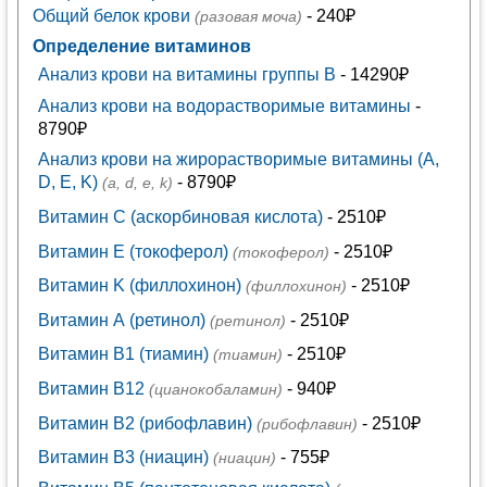
Общий белок крови
- 240₽
(разовая моча)
Определение витаминов
Анализ крови на витамины группы B
- 14290₽
Анализ крови на водорастворимые витамины
-
8790₽
Анализ крови на жирорастворимые витамины (A,
D, E, K)
- 8790₽
(a, d, e, k)
Витамин C (аскорбиновая кислота)
- 2510₽
Витамин E (токоферол)
- 2510₽
(токоферол)
Витамин K (филлохинон)
- 2510₽
(филлохинон)
Витамин А (ретинол)
- 2510₽
(ретинол)
Витамин В1 (тиамин)
- 2510₽
(тиамин)
Витамин В12
- 940₽
(цианокобаламин)
Витамин В2 (рибофлавин)
- 2510₽
(рибофлавин)
Витамин В3 (ниацин)
- 755₽
(ниацин)