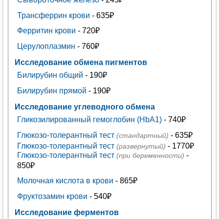
Трансферрин крови
- 635₽
Ферритин крови
- 720₽
Церулоплазмин
- 760₽
Исследование обмена пигментов
Билирубин общий
- 190₽
Билирубин прямой
- 190₽
Исследование углеводного обмена
Гликозилированный гемоглобин (HbA1)
- 740₽
Глюкозо-толерантный тест
- 635₽
(стандартный)
Глюкозо-толерантный тест
- 1770₽
(развернутый)
Глюкозо-толерантный тест
-
(при беременности)
850₽
Молочная кислота в крови
- 865₽
Фруктозамин крови
- 540₽
Исследование ферментов