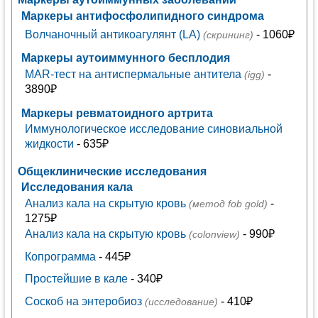
Маркеры антифосфолипидного синдрома
Волчаночный антикоагулянт (LA)
- 1060₽
(скрининг)
Маркеры аутоиммунного бесплодия
MAR-тест на антиспермальные антитела
-
(igg)
3890₽
Маркеры ревматоидного артрита
Иммунологическое исследование синовиальной
жидкости
- 635₽
Общеклинические исследования
Исследования кала
Анализ кала на скрытую кровь
-
(метод fob gold)
1275₽
Анализ кала на скрытую кровь
- 990₽
(colonview)
Копрограмма
- 445₽
Простейшие в кале
- 340₽
Соскоб на энтеробиоз
- 410₽
(исследование)