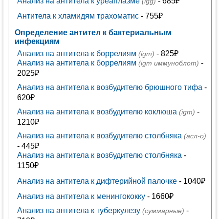
Анализ на антитела к уреаплазме
- 685₽
(igg)
Антитела к хламидям трахоматис
- 755₽
Определение антител к бактериальным
инфекциям
Анализ на антитела к боррелиям
- 825₽
(igm)
Анализ на антитела к боррелиям
-
(igm иммуноблот)
2025₽
Анализ на антитела к возбудителю брюшного тифа
-
620₽
Анализ на антитела к возбудителю коклюша
-
(igm)
1210₽
Анализ на антитела к возбудителю столбняка
(асл-о)
- 445₽
Анализ на антитела к возбудителю столбняка
-
1150₽
Анализ на антитела к дифтерийной палочке
- 1040₽
Анализ на антитела к менингококку
- 1660₽
Анализ на антитела к туберкулезу
-
(суммарные)