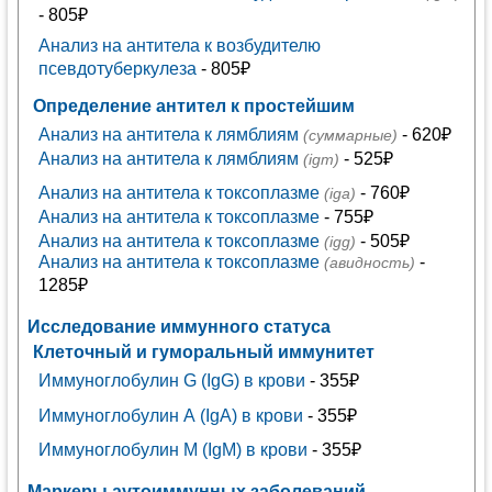
- 805₽
Анализ на антитела к возбудителю
псевдотуберкулеза
- 805₽
Определение антител к простейшим
Анализ на антитела к лямблиям
- 620₽
(суммарные)
Анализ на антитела к лямблиям
- 525₽
(igm)
Анализ на антитела к токсоплазме
- 760₽
(iga)
Анализ на антитела к токсоплазме
- 755₽
Анализ на антитела к токсоплазме
- 505₽
(igg)
Анализ на антитела к токсоплазме
-
(авидность)
1285₽
Исследование иммунного статуса
Клеточный и гуморальный иммунитет
Иммуноглобулин G (IgG) в крови
- 355₽
Иммуноглобулин А (IgA) в крови
- 355₽
Иммуноглобулин М (IgM) в крови
- 355₽
Маркеры аутоиммунных заболеваний