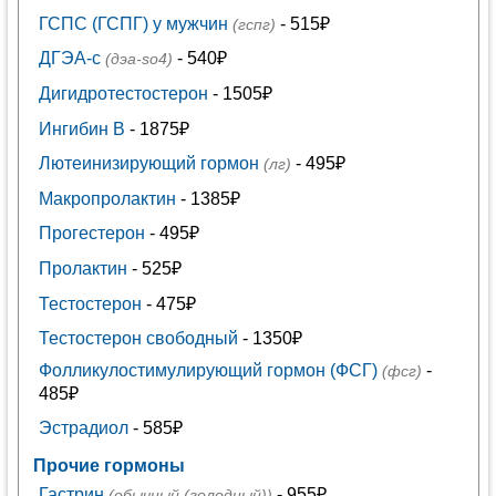
ГСПС (ГСПГ) у мужчин
- 515₽
(гспг)
ДГЭА-с
- 540₽
(дэа-so4)
Дигидротестостерон
- 1505₽
Ингибин В
- 1875₽
Лютеинизирующий гормон
- 495₽
(лг)
Макропролактин
- 1385₽
Прогестерон
- 495₽
Пролактин
- 525₽
Тестостерон
- 475₽
Тестостерон свободный
- 1350₽
Фолликулостимулирующий гормон (ФСГ)
-
(фсг)
485₽
Эстрадиол
- 585₽
Прочие гормоны
Гастрин
- 955₽
(обычный (голодный))