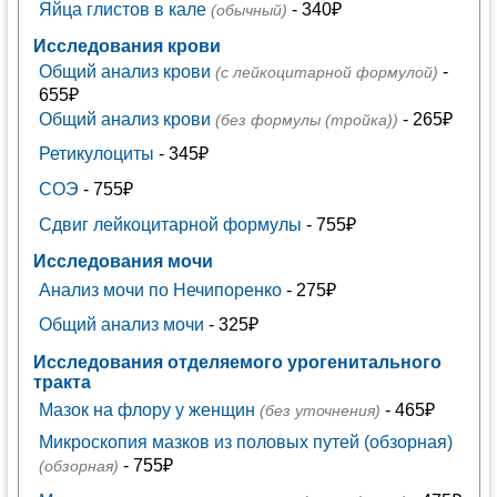
Яйца глистов в кале
- 340₽
(обычный)
Исследования крови
Общий анализ крови
-
(с лейкоцитарной формулой)
655₽
Общий анализ крови
- 265₽
(без формулы (тройка))
Ретикулоциты
- 345₽
СОЭ
- 755₽
Сдвиг лейкоцитарной формулы
- 755₽
Исследования мочи
Анализ мочи по Нечипоренко
- 275₽
Общий анализ мочи
- 325₽
Исследования отделяемого урогенитального
тракта
Мазок на флору у женщин
- 465₽
(без уточнения)
Микроскопия мазков из половых путей (обзорная)
- 755₽
(обзорная)