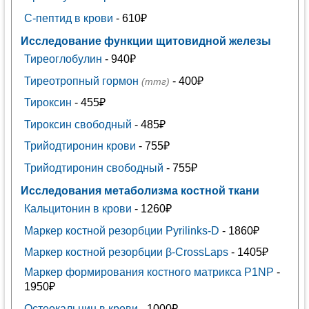
С-пептид в крови
- 610₽
Исследование функции щитовидной железы
Тиреоглобулин
- 940₽
Тиреотропный гормон
- 400₽
(ттг)
Тироксин
- 455₽
Тироксин свободный
- 485₽
Трийодтиронин крови
- 755₽
Трийодтиронин свободный
- 755₽
Исследования метаболизма костной ткани
Кальцитонин в крови
- 1260₽
Маркер костной резорбции Pyrilinks-D
- 1860₽
Маркер костной резорбции β-CrossLaps
- 1405₽
Маркер формирования костного матрикса P1NP
-
1950₽
Остеокальцин в крови
- 1000₽