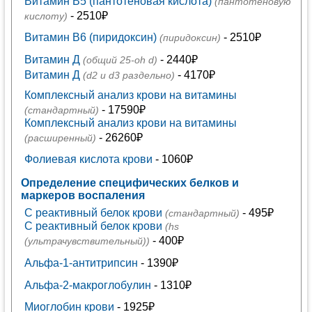
Витамин В5 (пантотеновая кислота)
(пантотеновую
- 2510₽
кислоту)
Витамин В6 (пиридоксин)
- 2510₽
(пиридоксин)
Витамин Д
- 2440₽
(общий 25-oh d)
Витамин Д
- 4170₽
(d2 и d3 раздельно)
Комплексный анализ крови на витамины
- 17590₽
(стандартный)
Комплексный анализ крови на витамины
- 26260₽
(расширенный)
Фолиевая кислота крови
- 1060₽
Определение специфических белков и
маркеров воспаления
C реактивный белок крови
- 495₽
(стандартный)
C реактивный белок крови
(hs
- 400₽
(ультрачувствительный))
Альфа-1-антитрипсин
- 1390₽
Альфа-2-макроглобулин
- 1310₽
Миоглобин крови
- 1925₽