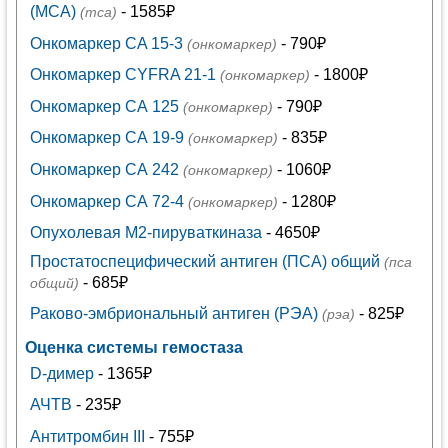
(MCA)
- 1585₽
(mca)
Онкомаркер CA 15-3
- 790₽
(онкомаркер)
Онкомаркер CYFRA 21-1
- 1800₽
(онкомаркер)
Онкомаркер СА 125
- 790₽
(онкомаркер)
Онкомаркер СА 19-9
- 835₽
(онкомаркер)
Онкомаркер СА 242
- 1060₽
(онкомаркер)
Онкомаркер СА 72-4
- 1280₽
(онкомаркер)
Опухолевая М2-пируваткиназа
- 4650₽
Простатоспецифический антиген (ПСА) общий
(пса
- 685₽
общий)
Раково-эмбриональный антиген (РЭА)
- 825₽
(рэа)
Оценка системы гемостаза
D-димер
- 1365₽
АЧТВ
- 235₽
Антитромбин III
- 755₽