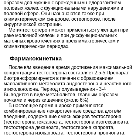
образом для мужчин с врожденным недоразвитием
половых желез, с функциональными нарушениями в
половой сфере. Они назначаются также при
климактерическом синдроме, остеопорозе, после
хирургической кастрации.
Метилтестостерон может применяться у женщин при
раке молочной железы и при дисфункциональных
маточных кровотечениях в преклимактерическом и
климактерическом периодах.
Фармакокинетика
После в/м введения время достижения максимальной
концентрации тестостерона составляет 2,5-5 Препарат
биотрансформируется в печени с образованием
малоактивного метаболита андростерона и неактивного
этихоланолона. Период полувыведения - 3-4
Выводится в виде метаболитов, главным образом
почками и через кишечник (около 6%).
В настоящее время широко применяются
комбинированные лекарственные средства для в/м
введения, содержащие смесь эфиров тестостерона
(тестостерона гексаноата, тестостерона изогексаноата,
тестостерона деканоата, тестостерона капроата,
тестостерона изокапроата, тестостерона пропионата,