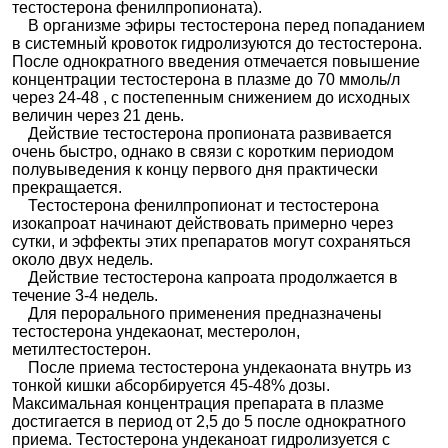
тестостерона фенилпропионата).
В организме эфиры тестостерона перед попаданием
в системный кровоток гидролизуются до тестостерона.
После однократного введения отмечается повышение
концентрации тестостерона в плазме до 70 ммоль/л
через 24-48 , с постепенным снижением до исходных
величин через 21 день.
Действие тестостерона пропионата развивается
очень быстро, однако в связи с коротким периодом
полувыведения к концу первого дня практически
прекращается.
Тестостерона фенилпропионат и тестостерона
изокапроат начинают действовать примерно через
сутки, и эффекты этих препаратов могут сохраняться
около двух недель.
Действие тестостерона капроата продолжается в
течение 3-4 недель.
Для перорального применения предназначены
тестостерона ундекаонат, местеролон,
метилтестостерон.
После приема тестостерона ундекаоната внутрь из
тонкой кишки абсорбируется 45-48% дозы.
Максимальная концентрация препарата в плазме
достигается в период от 2,5 до 5 после однократного
приема. Тестостерона ундеканоат гидролизуется с