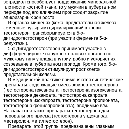
эстрадиол способствует поддержанию минеральной
плотности костной ткани, то у мужчин в пубертатном
периоде под его влиянием происходит закрытие
эпифизарных зон роста.
В органах-мишенях (кожа, предстательная железа,
семенные пузырьки) циркулирующий в крови
тестостерон трансформируется в 5-α-
дигидротестостерон (при участии фермента 5-α-
редуктазы).
5-α-Дигидротестостерон принимает участие в
дифференцировке наружных половых органов по
мужскому типу у плода внутриутробно и ускоряет их
созревание в пубертатном периоде. Кроме того, 5-α-
дигидротестостерон стимулирует рост клеток
предстательной железы.
В медицинской практике применяются синтетические
препараты, содержащие смесь эфиров тестостерона
(тестостерона гексаноата, тестостерона изогексаноата,
тестостерона деканоата, тестостерона капроата,
тестостерона изокапроата, тестостерона пропионата,
тестостерона фенилпропионата), вводимые в/м.
Назначаются также препараты тестостерона для
перорального приема (тестостерона ундеканоат,
местеролон, метилтестостерон).
Препараты этой группы предназначены главным