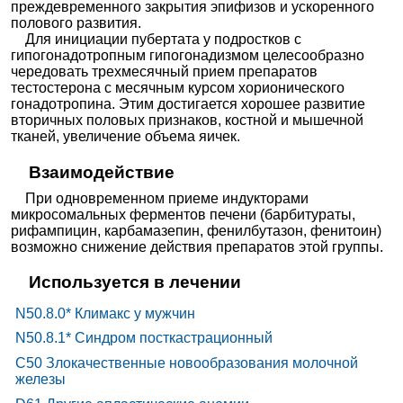
преждевременного закрытия эпифизов и ускоренного
полового развития.
Для инициации пубертата у подростков с
гипогонадотропным гипогонадизмом целесообразно
чередовать трехмесячный прием препаратов
тестостерона с месячным курсом хорионического
гонадотропина. Этим достигается хорошее развитие
вторичных половых признаков, костной и мышечной
тканей, увеличение объема яичек.
Взаимодействие
При одновременном приеме индукторами
микросомальных ферментов печени (барбитураты,
рифампицин, карбамазепин, фенилбутазон, фенитоин)
возможно снижение действия препаратов этой группы.
Используется в лечении
N50.8.0* Климакс у мужчин
N50.8.1* Синдром посткастрационный
C50 Злокачественные новообразования молочной
железы