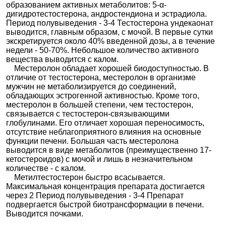
образованием активных метаболитов: 5-α-
дигидротестостерона, андростендиона и эстрадиола.
Период полувыведения - 3-4 Тестостерона ундекаонат
выводится, главным образом, с мочой. В первые сутки
экскретируется около 40% введенной дозы, а в течение
недели - 50-70%. Небольшое количество активного
вещества выводится с калом.
Местеролон обладает хорошей биодоступностью. В
отличие от тестостерона, местеролон в организме
мужчин не метаболизируется до соединений,
обладающих эстрогенной активностью. Кроме того,
местеролон в большей степени, чем тестостерон,
связывается с тестостерон-связывающими
глобулинами. Его отличает хорошая переносимость,
отсутствие неблагоприятного влияния на основные
функции печени. Большая часть местеролона
выводится в виде метаболитов (преимущественно 17-
кетостероидов) с мочой и лишь в незначительном
количестве - с калом.
Метилтестостерон быстро всасывается.
Максимальная концентрация препарата достигается
через 2 Период полувыведения - 3-4 Препарат
подвергается быстрой биотрансформации в печени.
Выводится почками.