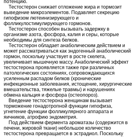
потенцию.
Тестостерон снижает отложение жира и тормозит
выведение микроэлементов. Подавляет секрецию
гипофизом лютеинизирующего и
фолликулостимулирующего гормонов.
Тестостерон способен вызывать задержку в
организме азота, фосфора, калия и серы, которые
необходимы для синтеза белков.
Тестостерон обладает анаболическим действием и
может рассматриваться как эндогенный анаболический
гормон, поскольку участвует в росте скелета,
увеличивает мышечную массу. Анаболический эффект
тестостерона проявляется также при различных
патологических состояниях, сопровождающихся
усиленным распадом белков (хронические
инфекционные заболевания, истощение, хирургические
вмешательства, тяжелые травмы) и нарушениях
обмена кальция и фосфора (остеопороз).
Введение тестостерона женщинам вызывает
торможение гонадотропной функции гипофиза,
угнетение функции фолликулярного аппарата и
яичников, атрофию эндометрия.
Под действием фермента ароматазы (содержится в
печени, жировой ткани) небольшое количество
тестостерона превращается в эстрадиол. Поскольку