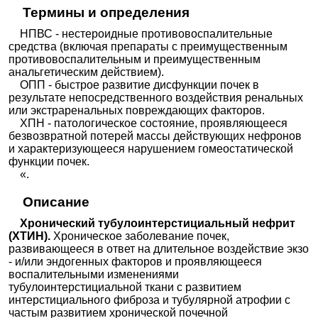
Термины и определения
НПВС - нестероидные противовоспалительные
средства (включая препараты с преимущественным
противовоспалительным и преимущественным
анальгетическим действием).
ОПП - быстрое развитие дисфункции почек в
результате непосредственного воздействия ренальных
или экстраренальных повреждающих факторов.
ХПН - патологическое состояние, проявляющееся
безвозвратной потерей массы действующих нефронов
и характеризующееся нарушением гомеостатической
функции почек.
«.
Описание
Хронический тубулоинтерстициальный нефрит
(ХТИН).
Хроническое заболевание почек,
развивающееся в ответ на длительное воздействие экзо
- и/или эндогенных факторов и проявляющееся
воспалительными изменениями
тубулоинтерстициальной ткани с развитием
интерстициального фиброза и тубулярной атрофии с
частым развитием хронической почечной