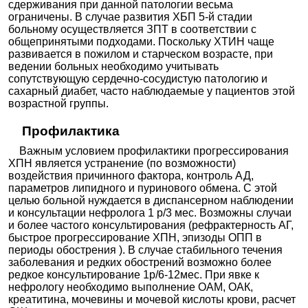
сдерживания при данной патологии весьма
ограничены. В случае развития ХБП 5-й стадии
больному осуществляется ЗПТ в соответствии с
общепринятыми подходами. Поскольку ХТИН чаще
развивается в пожилом и старческом возрасте, при
ведении больных необходимо учитывать
сопутствующую сердечно-сосудистую патологию и
сахарный диабет, часто наблюдаемые у пациентов этой
возрастной группы.
Профилактика
Важным условием профилактики прогрессирования
ХПН является устранение (по возможности)
воздействия причинного фактора, контроль АД,
параметров липидного и пуринового обмена. С этой
целью больной нуждается в диспансерном наблюдении
и консультации нефролога 1 р/3 мес. Возможны случаи
и более частого консультирования (рефрактерность АГ,
быстрое прогрессирование ХПН, эпизоды ОПП в
периоды обострения ). В случае стабильного течения
заболевания и редких обострений возможно более
редкое консультирование 1р/6-12мес. При явке к
нефрологу необходимо выполнение ОАМ, ОАК,
креатитина, мочевины и мочевой кислоты крови, расчет