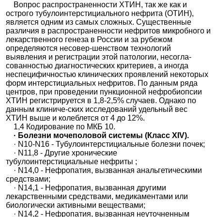
Вопрос распространенности ХТИН, так же как и
острого тубулоинтерстициального нефрита (ОТИН),
является одним из самых сложных. Существенные
различия в распространенности нефритов микробного и
лекарственного генеза в России и за рубежом
определяются несовер-шенством технологий
выявления и регистрации этой патологии, несогла-
сованностью диагностических критериев, а иногда
неспецифичностью клинических проявлений некоторых
форм интерстициальных нефритов. По данным ряда
центров, при проведении пункционной нефробиопсии
ХТИН регистрируется в 1,8-2,5% случаев. Однако по
данным клиниче-ских исследований удельный вес
ХТИН выше и колеблется от 4 до 12%.
1,4 Кодирование по МКБ 10.
· Болезни мочеполовой системы (Класс XIV).
· N10-N16 - Тубулоинтерстициальные болезни почек;
· N11,8 - Другие хронические
тубулоинтерстициальные нефриты ;
· N14,0 - Нефропатия, вызванная анальгетическими
средствами;
· N14,1 - Нефропатия, вызванная другими
лекарственными средствами, медикаментами или
биологически активными веществами;
· N14,2 - Нефропатия, вызванная неуточненным