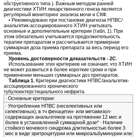
обструктивного типа ). Важным методом ранней
диагностики ХТИН лекарственного генеза является
регулярный мониторинг анализа мочи и СКФ.
• Рекомендовано при постановке диагноза НПВС/
анальгетик-ассоциированного ХТИН учитывать
основные и дополнительные критерии (табл. 1). При
этом обязательно учитывается продолжительность
терапии препаратом и рассчитывается примерная
суммарная доза приема препарата за весь период его
приема.
Уровень достоверности доказательств - 2С.
Использование этих критериев не означает, что ХТИН
не может развиться в более короткие сроки и при
применении меньших суммарных доз препаратов.
Таблица 1.
Критерии диагностики НПВС/анальгетик-
ассоциированного хронического
тубулоинтерстициального нефрита.
· Основные критерии:
· Употребление НПВС (неселективных или
селективных), в тч фенацетин- или метамизол-
содержащих анальгетиков на протяжении 12 мес и
более в установленной суммарной дозе* · Наличие
стойкого мочевого синдрома длительностью более 3
мес в виде эритроцитурии или микроальбуминурии или