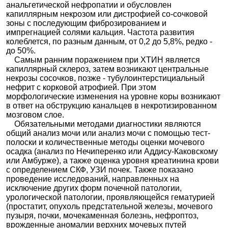
анальгетической нефропатии и обусловлен
капиллярным некрозом или дистрофией со-сочковой
зоны с последующим фиброзированием и
импрегнацией солями кальция. Частота развития
колеблется, по разным данным, от 0,2 до 5,8%, редко -
до 50%.
Самым ранним поражением при ХТИН является
капиллярный склероз, затем возникают центральные
некрозы сосочков, позже - тубулоинтерстициальный
нефрит с корковой атрофией. При этом
морфологические изменения на уровне коры возникают
в ответ на обструкцию канальцев в некротизированном
мозговом слое.
Обязательными методами диагностики являются
общий анализ мочи или анализ мочи с помощью тест-
полоски и количественные методы оценки мочевого
осадка (анализ по Нечиперенко или Аддису-Каковскому
или Амбурже), а также оценка уровня креатинина крови
с определением СКФ, УЗИ почек. Также показано
проведение исследований, направленных на
исключение других форм почечной патологии,
урологической патологии, проявляющейся гематурией
(простатит, опухоль предстательной железы, мочевого
пузыря, почки, мочекаменная болезнь, нефроптоз,
врожденные аномалии верхних мочевых путей