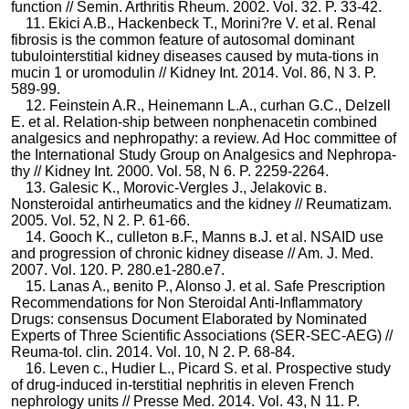
function // Semin. Arthritis Rheum. 2002. Vol. 32. P. 33-42.
11. Ekici A.B., Hackenbeck T., Morini?re V. et al. Renal
fibrosis is the common feature of autosomal dominant
tubulointerstitial kidney diseases caused by muta-tions in
mucin 1 or uromodulin // Kidney Int. 2014. Vol. 86, N 3. P.
589-99.
12. Feinstein A.R., Heinemann L.A., сurhan G.C., Delzell
E. et al. Relation-ship between nonphenacetin combined
analgesics and nephropathy: a review. Ad Hoc сommittee of
the International Study Group on Analgesics and Nephropa-
thy // Kidney Int. 2000. Vol. 58, N 6. P. 2259-2264.
13. Galesic K., Morovic-Vergles J., Jelakovic в.
Nonsteroidal antirheumatics and the kidney // Reumatizam.
2005. Vol. 52, N 2. P. 61-66.
14. Gooch K., сulleton в.F., Manns в.J. et al. NSAID use
and progression of chronic kidney disease // Am. J. Med.
2007. Vol. 120. P. 280.e1-280.e7.
15. Lanas A., вenito P., Alonso J. et al. Safe Prescription
Recommendations for Non Steroidal Anti-Inflammatory
Drugs: сonsensus Document Elaborated by Nominated
Experts of Three Scientific Associations (SER-SEC-AEG) //
Reuma-tol. сlin. 2014. Vol. 10, N 2. P. 68-84.
16. Leven с., Hudier L., Picard S. et al. Prospective study
of drug-induced in-terstitial nephritis in eleven French
nephrology units // Presse Med. 2014. Vol. 43, N 11. P.