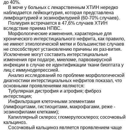
до 40%.
В моче у больных с лекарственным ХТИН нередко
наблюдается лейкоцитурия, которая представлена
лимфоцитурией и эозинофилурией (60-70% случаев).
Полиурия встречается в 47,6% случаев ХТИН
вследствие приема НПВС.
Морфологические изменения, характерные для
хронического интерстициального нефрита, как правило,
не имеют этиологической метки и большинстве случаев
не способствуют установлению причины их раз-вития.
Исключение могут составить интерстициальные
изменения при подагре, миеломе, парвовирусной
инфекции в случае ее идентификации ткани биоптата у
лиц с иммунодепрессией.
Анализ исследований по проблеме морфологической
диагностики интерстициальных нефритов показал, что
основными проявлениями являются:
Тубулярная дистрофия и атрофия; фиброз
интерстиция;
Инфильтрация клеточными элементами
(лимфоцитами, гистиоцитами, макрофагами, реже -
эозинофилами клетками);
Капиллярный склероз; гломерулосклероз; сосочковый
кальциноз.
Сосочковый кальциноз является проявлением чаще