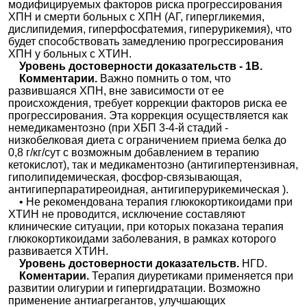
модифицируемых факторов риска прогрессирования
ХПН и смерти больных с ХПН (АГ, гипергликемия,
дислипидемия, гиперфосфатемия, гиперурикемия), что
будет способствовать замедлению прогрессирования
ХПН у больных с ХТИН.
Уровень достоверности доказательств - 1В.
Комментарии.
Важно помнить о том, что
развившаяся ХПН, вне зависимости от ее
происхождения, требует коррекции факторов риска ее
прогрессирования. Эта коррекция осуществляется как
немедикаментозно (при ХБП 3-4-й стадий -
низкобелковая диета с ограничением приема белка до
0,8 г/кг/сут с возможным добавлением в терапию
кетокислот), так и медикаментозно (антигипертензивная,
гиполипидемическая, фосфор-связывающая,
антигиперпаратиреоидная, антигиперурикемическая ).
• Не рекомендована терапия глюкокортикоидами при
ХТИН не проводится, исключение составляют
клинические ситуации, при которых показана терапия
глюкокортикоидами заболевания, в рамках которого
развивается ХТИН.
Уровень достоверности доказательств.
НГD.
Коментарии.
Терапия диуретиками применяется при
развитии олигурии и гипергидратации. Возможно
применение антиагрегантов, улучшающих