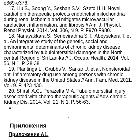
e369-e376.
17. Liu S., Soong Y., Seshan S.V., Szeto H.H. Novel
cardiolipin therapeutic protects endothelial mitochondria
during renal ischemia and mitigates microvascu-lar
rarefaction, inflammation, and fibrosis // Am. J. Physiol.
Renal Physiol. 2014. Vol. 306, N 9. P. F970-F980.
18. Nanayakkara S., Senevirathna S.T., Abeysekera T. et
al. An integrative study of the genetic, social and
environmental determinants of chronic kidney disease
characterized by tubulointerstitial damages in the North
сentral Region of Sri Lan-ka // J. Occup. Health. 2014. Vol.
56, N 1. P. 28-38.
19. Plantinga L., Grubbs V., Sarkar U. et al. Nonsteroidal
anti-inflammatory drug use among persons with chronic
kidney disease in the United States // Ann. Fam. Med. 2011.
Vol. 9. P. 423-430.
20. Shirali A.C., Perazella M.A. Tubulointerstitial injury
associated with chemo-therapeutic agents // Adv. сhronic
Kidney Dis. 2014. Vol. 21, N 1. P. 56-63.
«.
Приложения
Приложение А1.