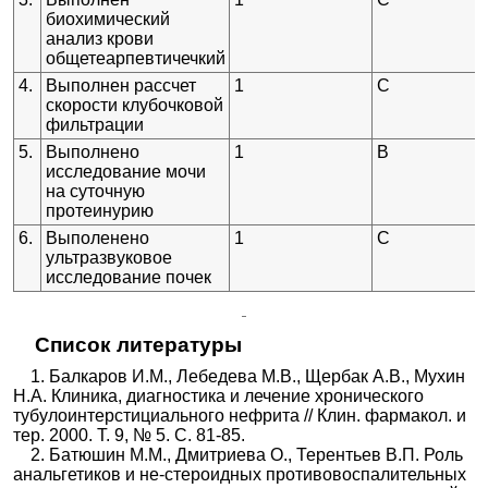
биохимический
анализ крови
общетеарпевтичечкий
4.
Выполнен рассчет
1
С
скорости клубочковой
фильтрации
5.
Выполнено
1
В
исследование мочи
на суточную
протеинурию
6.
Выполенено
1
С
ультразвуковое
исследование почек
Список литературы
1. Балкаров И.М., Лебедева М.В., Щербак А.В., Мухин
Н.А. Клиника, диагностика и лечение хронического
тубулоинтерстициального нефрита // Клин. фармакол. и
тер. 2000. Т. 9, № 5. С. 81-85.
2. Батюшин М.М., Дмитриева О., Терентьев В.П. Роль
анальгетиков и не-стероидных противовоспалительных