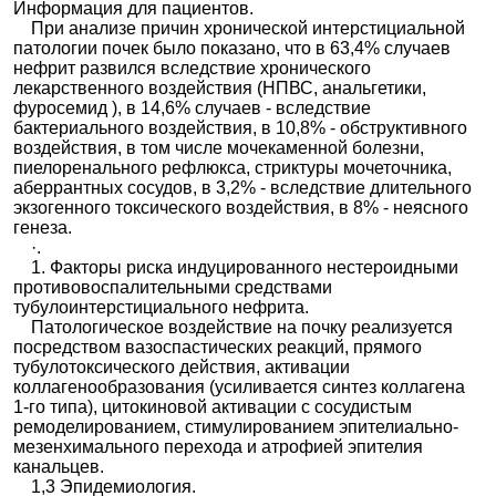
Информация для пациентов.
При анализе причин хронической интерстициальной
патологии почек было показано, что в 63,4% случаев
нефрит развился вследствие хронического
лекарственного воздействия (НПВС, анальгетики,
фуросемид ), в 14,6% случаев - вследствие
бактериального воздействия, в 10,8% - обструктивного
воздействия, в том числе мочекаменной болезни,
пиелоренального рефлюкса, стриктуры мочеточника,
аберрантных сосудов, в 3,2% - вследствие длительного
экзогенного токсического воздействия, в 8% - неясного
генеза.
·.
1. Факторы риска индуцированного нестероидными
противовоспалительными средствами
тубулоинтерстициального нефрита.
Патологическое воздействие на почку реализуется
посредством вазоспастических реакций, прямого
тубулотоксического действия, активации
коллагенообразования (усиливается синтез коллагена
1-го типа), цитокиновой активации с сосудистым
ремоделированием, стимулированием эпителиально-
мезенхимального перехода и атрофией эпителия
канальцев.
1,3 Эпидемиология.