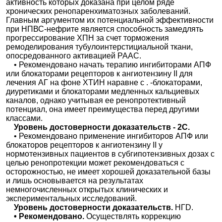
активность которых доказана при целом ряде
хронических ренопаренхиматозных заболеваний.
Главным аргументом их потенциальной эффективности
при НПВС-нефрите является способность замедлять
прогрессирование ХПН за счет торможения
ремоделирования тубулоинтерстициальной ткани,
опосредованного активацией РААС.
• Рекомендовано начать терапию ингибиторами АПФ
или блокаторами рецепторов к ангиотензину II для
лечения АГ на фоне ХТИН наравне с . -блокаторами,
диуретиками и блокаторами медленных кальциевых
каналов, однако учитывая ее ренопротективный
потенциал, она имеет преимущества перед другими
классами.
Уровень достоверности доказательств - 2С.
• Рекомендовано применение ингибиторов АПФ или
блокаторов рецепторов к ангиотензину II у
нормотензивных пациентов в субгипотензивных дозах с
целью ренопротекции может рекомендоваться с
осторожностью, не имеет хорошей доказательной базы
и лишь основывается на результатах
немногочисленных открытых клинических и
экспериментальных исследований.
Уровень достоверности доказательств.
НГD.
• Рекомендовано.
Осуществлять коррекцию