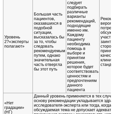
следует
подбирать
различные
Большая часть
варианты
пациентов,
Рекоме
рекомендаций,
оказавшихся в
вероят
подходящие
подобной
потреб
именно им.
ситуации,
обсужд
Каждому
Уровень
высказалась бы
участи
пациенту
2?«эксперты
за то, чтобы
заинте
необходима
полагают»
следовать
сторон
помощь в
рекомендуемым
принят
выборе и
путем, однако
качест
принятии
значительная
клинич
решения,
часть отвергла
станда
которое будет
бы этот путь
соответствовать
ценностям и
предпочтениям
данного
пациента
Данный уровень применяется в тех случая
основу рекомендации укладывается здра
«Нет
исследователя-эксперта или тогда, когда
градации»
обсуждаемая тема не допускает адекватн
(НГ)