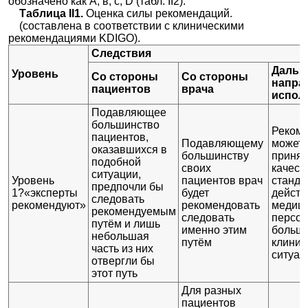
обозначено как A, в, с, D (табл. II2).
Таблица II1.
Оценка силы рекомендаций.
(составлена в соответствии с клиническими
рекомендациями KDIGO).
Следствия
Дальн
Уровень
Со стороны
Со стороны
напра
пациентов
врача
испол
Подавляющее
большинство
Реком
пациентов,
Подавляющему
может 
оказавшихся в
большинству
принят
подобной
своих
качест
ситуации,
Уровень
пациентов врач
станда
предпочли бы
1?«эксперты
будет
действ
следовать
рекомендуют»
рекомендовать
медици
рекомендуемым
следовать
персон
путём и лишь
именно этим
больш
небольшая
путём
клинич
часть из них
ситуац
отвергли бы
этот путь
Для разных
пациентов