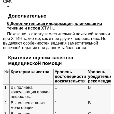
СКФ.
«.
Дополнительно
6 Дополнительная информация, влияющая на
течение и исход ХТИН,.
Показания к старту заместительной почечной терапии
при ХТИН такие же, как и при других нефропатиях. Не
выделяют особенностей ведения заместительной
почечной терапии при данном заболевании.
Критерии оценки качества
медицинской помощи
№
Критерии качества
Уровень
Уровень
достоверности
убедительн
доказательств
рекомендац
1.
Выполнена
1
В
консультация врача-
нефролога
2.
Выполнен анализ
1
В
мочи общий
3.
Выполнен
1
С