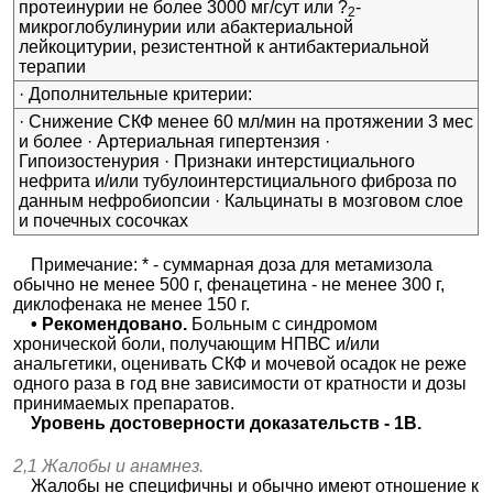
протеинурии не более 3000 мг/сут или ?
-
2
микроглобулинурии или абактериальной
лейкоцитурии, резистентной к антибактериальной
терапии
· Дополнительные критерии:
· Снижение СКФ менее 60 мл/мин на протяжении 3 мес
и более · Артериальная гипертензия ·
Гипоизостенурия · Признаки интерстициального
нефрита и/или тубулоинтерстициального фиброза по
данным нефробиопсии · Кальцинаты в мозговом слое
и почечных сосочках
Примечание: * - суммарная доза для метамизола
обычно не менее 500 г, фенацетина - не менее 300 г,
диклофенака не менее 150 г.
• Рекомендовано.
Больным с синдромом
хронической боли, получающим НПВС и/или
анальгетики, оценивать СКФ и мочевой осадок не реже
одного раза в год вне зависимости от кратности и дозы
принимаемых препаратов.
Уровень достоверности доказательств - 1В.
2,1 Жалобы и анамнез.
Жалобы не специфичны и обычно имеют отношение к