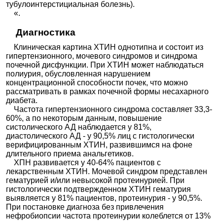
тубулоинтерстициальная болезнь).
«.
Диагностика
Клиническая картина ХТИН однотипна и состоит из
гипертензионного, мочевого синдромов и синдрома
почечной дисфункции. При ХТИН может наблюдаться
полиурия, обусловленная нарушением
концентрационной способности почек, что можно
рассматривать в рамках почечной формы несахарного
диабета.
Частота гипертензионного синдрома составляет 33,3-
60%, а по некоторым данным, повышение
систолического АД наблюдается у 81%,
диастолического АД - у 90,5% лиц с гистологически
верифицированным ХТИН, развившимся на фоне
длительного приема анальгетиков.
ХПН развивается у 40-64% пациентов с
лекарственным ХТИН. Мочевой синдром представлен
гематурией и/или невысокой протеинурией. При
гистологически подтвержденном ХТИН гематурия
выявляется у 81% пациентов, протеинурия - у 90,5%.
При постановке диагноза без привлечения
нефробиопсии частота протеинурии колеблется от 13%