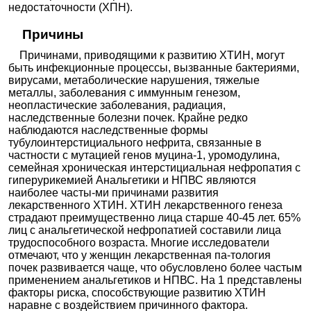
недостаточности (ХПН).
Причины
Причинами, приводящими к развитию ХТИН, могут
быть инфекционные процессы, вызванные бактериями,
вирусами, метаболические нарушения, тяжелые
металлы, заболевания с иммунным генезом,
неопластические заболевания, радиация,
наследственные болезни почек. Крайне редко
наблюдаются наследственные формы
тубулоинтерстициального нефрита, связанные в
частности с мутацией генов муцина-1, уромодулина,
семейная хроническая интерстициальная нефропатия с
гиперурикемией Анальгетики и НПВС являются
наиболее часты-ми причинами развития
лекарственного ХТИН. ХТИН лекарственного генеза
страдают преимущественно лица старше 40-45 лет. 65%
лиц с анальгетической нефропатией составили лица
трудоспособного возраста. Многие исследователи
отмечают, что у женщин лекарственная па-тология
почек развивается чаще, что обусловлено более частым
применением анальгетиков и НПВС. На 1 представлены
факторы риска, способствующие развитию ХТИН
наравне с воздействием причинного фактора.