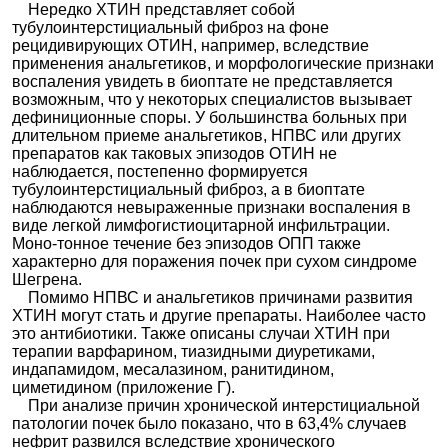
Нередко ХТИН представляет собой
тубулоинтерстициальный фиброз на фоне
рецидивирующих ОТИН, например, вследствие
применения анальгетиков, и морфологические признаки
воспаления увидеть в биоптате не представляется
возможным, что у некоторых специалистов вызывает
дефиниционные споры. У большинства больных при
длительном приеме анальгетиков, НПВС или других
препаратов как таковых эпизодов ОТИН не
наблюдается, постепенно формируется
тубулоинтерстициальный фиброз, а в биоптате
наблюдаются невыраженные признаки воспаления в
виде легкой лимфогистиоцитарной инфильтрации.
Моно-тонное течение без эпизодов ОПП также
характерно для поражения почек при сухом синдроме
Шегрена.
Помимо НПВС и анальгетиков причинами развития
ХТИН могут стать и другие препараты. Наиболее часто
это антибиотики. Также описаны случаи ХТИН при
терапии варфарином, тиазидными диуретиками,
индапамидом, месалазином, ранитидином,
циметидином (приложение Г).
При анализе причин хронической интерстициальной
патологии почек было показано, что в 63,4% случаев
нефрит развился вследствие хронического