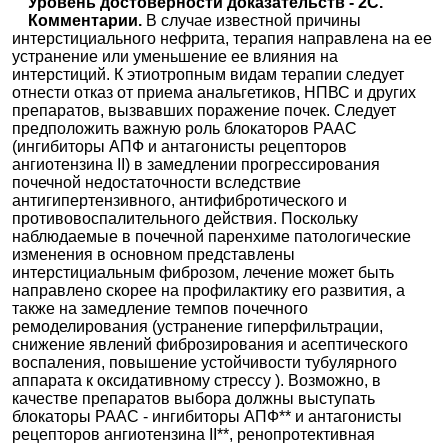
Уровень достоверности доказательств - 2С.
Комментарии.
В случае известной причины
интерстициального нефрита, терапия направлена на ее
устранение или уменьшение ее влияния на
интерстиций. К этиотропным видам терапии следует
отнести отказ от приема анальгетиков, НПВС и других
препаратов, вызвавших поражение почек. Следует
предположить важную роль блокаторов РААС
(ингибиторы АПФ и антагонисты рецепторов
ангиотензина II) в замедлении прогрессирования
почечной недостаточности вследствие
антигипертензивного, антифибротического и
противовоспалительного действия. Поскольку
наблюдаемые в почечной паренхиме патологические
изменения в основном представлены
интерстициальным фиброзом, лечение может быть
направлено скорее на профилактику его развития, а
также на замедление темпов почечного
ремоделирования (устранение гиперфильтрации,
снижение явлений фиброзирования и асептического
воспаления, повышение устойчивости тубулярного
аппарата к оксидативному стрессу ). Возможно, в
качестве препаратов выбора должны выступать
блокаторы РААС - ингибиторы АПФ** и антагонисты
рецепторов ангиотензина II**, ренопротективная