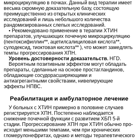
микроциркуляцию в почках. Данный вид терапии имеет
весьма скромную доказательную базу, состоящую
преимущественно из открытых клинических
исследований и лишь небольшого количества
рандомизированных слепых исследований.
• Рекомендовано применение в терапии ХТИН
препаратов, улучшающих почечную микроциркуляцию
(пентоксифиллин**, ацетилсалициловая кислота**,
сулодексид, тиоктовая кислота** ), что может замедлять
темпы прогрессирования ХПН.
Уровень достоверности доказательств.
НГD.
Вероятным позитивным эффектом могут обладать
препараты, сделанные на основе простагландинов,
обладающие сосудорасширяющими и
антиагрегантными свойствами, нивелирующие
эффекты НПВС.
Реабилитация и амбулаторное лечение
У больных с ХТИН примерно в половине случаев
регистрируется ХПН. Постепенно наблюдается
снижение почечной функции с развитием ХБП 5-й
стадии. Прогрессирование ХПН при ХТИН обычно про-
исходит меньшими темпами, чем при хронических
гломерулонефритах, однако и методы терапевтического