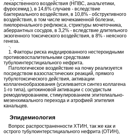
лекарственного воздействия (НПВС, анальгетики,
фуросемид ), в 14,6% случаев - вследствие
бактериального воздействия, в 10,8% - обструктивного
воздействия, в том числе мочекаменной болезни,
пиелоренального рефлюкса, стриктуры мочеточника,
аберрантных сосудов, в 3,2% - вследствие длительного
экзогенного токсического воздействия, в 8% - неясного
генеза.
·.
1. Факторы риска индуцированного нестероидными
противовоспалительными средствами
тубулоинтерстициального нефрита.
Патологическое воздействие на почку реализуется
посредством вазоспастических реакций, прямого
тубулотоксического действия, активации
коллагенообразования (усиливается синтез коллагена
1-го типа), цитокиновой активации с сосудистым
ремоделированием, стимулированием эпителиально-
мезенхимального перехода и атрофией эпителия
канальцев.
Эпидемиология
Вопрос распространенности ХТИН, так же как и
острого тубулоинтерстициального нефрита (ОТИН),