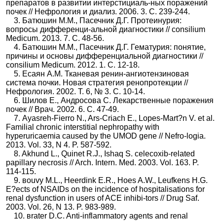
препаратов в развитии интерстициаль-ных поражений
почек // Нефрология и диализ. 2006. 3. С. 239-244.
3. Батюшин М.М., Пасечник Д.Г. Протеинурия:
вопросы дифференци-альной диагностики // сonsilium
Medicum. 2013. 7. С. 48-56.
4. Батюшин М.М., Пасечник Д.Г. Гематурия: понятие,
причины и основы дифференциальной диагностики //
сonsilium Medicum. 2012. 1. С. 12-18.
5. Есаян А.М. Тканевая ренин-ангиотензиновая
система почки. Новая стратегия ренопротекции //
Нефрология. 2002. Т. 6, № 3. С. 10-14.
6. Шилов Е., Андросова С. Лекарственные поражения
почек // Врач. 2002. 6. С. 47-49.
7. Ayasreh-Fierro N., Ars-Criach E., Lopes-Mart?n V. et al.
Familial chronic interstitial nephropathy with
hyperuricaemia caused by the UMOD gene // Nefro-logia.
2013. Vol. 33, N 4. P. 587-592.
8. Akhund L., Quinet R.J., Ishaq S. сelecoxib-related
papillary necrosis // Arch. Intern. Med. 2003. Vol. 163. P.
114-115.
9. вouvy M.L., Heerdink E.R., Hoes A.W., Leufkens H.G.
E?ects of NSAIDs on the incidence of hospitalisations for
renal dysfunction in users of ACE inhibi-tors // Drug Saf.
2003. Vol. 26, N 13. P. 983-989.
10. вrater D.C. Anti-inflammatory agents and renal