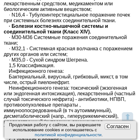
лекарственным средством, медикаментом или
биологическим активным веществом;
· N16,4 - Тубулоинтерстициальное поражение почек
при системных болезнях соединительной ткани.
· Болезни костно-мышечной системы и
соединительной ткани (Класс XIV).
· M30-M36 Системные поражения соединительной
ткани;
· M32,1 - Системная красная волчанка с поражением
других органов или систем;
· M35,0 - Сухой синдром Шегрена.
1,5 Классификация.
Инфекционного генеза:
Бактериальный, вирусный, грибковый, микст, в том
числе, острый пиелонефрит.
Неинфекционного генеза: токсический (экзогенная
или эндогенная интоксикация), лекарственный (частный
случай токсического нефрита) - антибиотики, НПВП,
противоопухолевые препараты ,
иммуноопосредованный (в тч аутоиммунный),
⬆
дисметаболический (напр., гиперурикемический),
наследственный (аутосомно-доминантная
Продолжая работу с сайтом, вы разрешаете
Согласен
тубулоинтерстициальная болезнь).
использование сookies и соглашаетесь с
«2. Диагностика».
политикой конфиденциальности
.
2,1 Жалобы и анамнез.