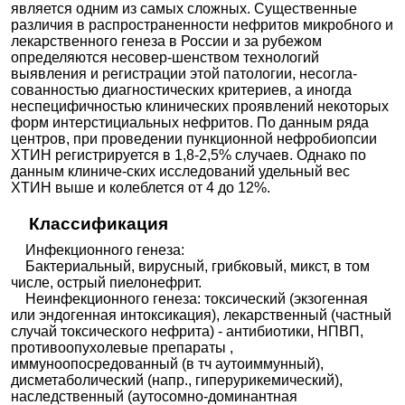
является одним из самых сложных. Существенные
различия в распространенности нефритов микробного и
лекарственного генеза в России и за рубежом
определяются несовер-шенством технологий
выявления и регистрации этой патологии, несогла-
сованностью диагностических критериев, а иногда
неспецифичностью клинических проявлений некоторых
форм интерстициальных нефритов. По данным ряда
центров, при проведении пункционной нефробиопсии
ХТИН регистрируется в 1,8-2,5% случаев. Однако по
данным клиниче-ских исследований удельный вес
ХТИН выше и колеблется от 4 до 12%.
Классификация
Инфекционного генеза:
Бактериальный, вирусный, грибковый, микст, в том
числе, острый пиелонефрит.
Неинфекционного генеза: токсический (экзогенная
или эндогенная интоксикация), лекарственный (частный
случай токсического нефрита) - антибиотики, НПВП,
противоопухолевые препараты ,
иммуноопосредованный (в тч аутоиммунный),
дисметаболический (напр., гиперурикемический),
наследственный (аутосомно-доминантная