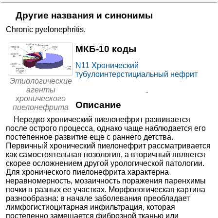
на Союзной
Уфа, ул. Союзная, д. 35
Запись
Другие названия и синонимы
390₽
от
НКЦ ОАО «РЖД» на
Chronic pyelonephritis
.
+7(495
..показать
Часовой
Москва, ул. Часовая, д. 20
Запись
МКБ-10 коды
МЦ Доктор Вид на
400₽
от
Чистоозерной
+7(844
..показать
Волгоград, ул. Чистоозерная, д.
N11
Хронический
Запись
4
тубулоинтерстициальный нефрит
Этиологические
Зимамед в Яблоновском
500₽
от
агенты
+7(861
..показать
Краснодар, пгт Яблоновский, ул.
хронического
Запись
Гагарина, д. 157/2
Описание
пиелонефрита
МЦ Медицина в Наро-
500₽
от
Нередко хронический пиелонефрит развивается
Фоминске
+7(800
..показать
Наро-Фоминск, ул. Шибанкова,
после острого процесса, однако чаще наблюдается его
Запись
д. 3
постепенное развитие еще с раннего детства.
Первичный хронический пиелонефрит рассматривается
Ещё 3754 клиники
как самостоятельная нозология, а вторичный является
скорее осложнением другой урологической патологии.
Для хронического пиелонефрита характерна
неравномерность, мозаичность поражения паренхимы
почки в разных ее участках. Морфологическая картина
разнообразна: в начале заболевания преобладает
лимфогистиоцитарная инфильтрация, которая
постепенно замещается фиброзной тканью или