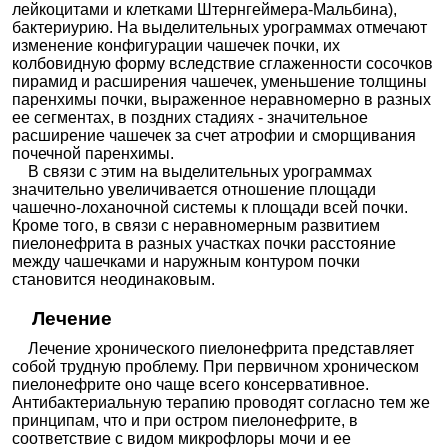
лейкоцитами и клетками Штернгеймера-Мальбина),
бактериурию. На выделительных урограммах отмечают
изменение конфигурации чашечек почки, их
колбовидную форму вследствие сглаженности сосочков
пирамид и расширения чашечек, уменьшение толщины
паренхимы почки, выраженное неравномерно в разных
ее сегментах, в поздних стадиях - значительное
расширение чашечек за счет атрофии и сморщивания
почечной паренхимы.
В связи с этим на выделительных урограммах
значительно увеличивается отношение площади
чашечно-лоханочной системы к площади всей почки.
Кроме того, в связи с неравномерным развитием
пиелонефрита в разных участках почки расстояние
между чашечками и наружным контуром почки
становится неодинаковым.
Лечение
Лечение хронического пиелонефрита представляет
собой трудную проблему. При первичном хроническом
пиелонефрите оно чаще всего консервативное.
Антибактериальную терапию проводят согласно тем же
принципам, что и при остром пиелонефрите, в
соответствие с видом микрофлоры мочи и ее