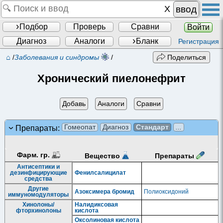
ввод
Подбор
Проверь
Сравни
Войти
Диагноз
Аналоги
Бланк
Регистрация
⌂
/
Заболевания и синдромы
/
Поделиться
Хронический пиелонефрит
Добавь
Аналоги
Сравни
Гомеопат
Диагноз
Стандарт
...
Препараты:
Фарм. гр.
Препараты
Вещество
Антисептики и
дезинфицирующие
Фенилсалицилат
средства
Другие
Азоксимера бромид
Полиоксидоний
иммуномодуляторы
Хинолоны/
Налидиксовая
фторхинолоны
кислота
Оксолиновая кислота