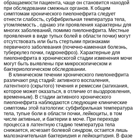
обращаемости пациента, чаще он становится находой
при обследовании смежных органов. К общим
симптомам хронического пиелонефрита следует
отнести слабость, субфибрильная температура тела,
утомляемость , однако эти проявления характерны для
многих заболеваний, помимо пиелонефрита. Местные
проявления в виде тупых болей в области почки) могут
отсутствовать или быть стертыми признаками
первичного заболевания (почечно-каменная болезнь,
туберкулез почки, гидронефроз). Характерные для
пиелонефрита в хроническогой стадии изменения мочи
могут быть выявлены при микроскопическом и
бактериологическом обследовании.
В клиническом течении хронического пиелонефрита
различают ряд стадий: активного воспаления,
латентного (скрытого) течения и ремиссии (затихания,
которое может оказаться, в отличие от выздоровления,
временным). В стадии активного хронического
пиелонефрита наблюдаются следующие клинические
симптомы этой патологии: субфибрильная температура
тела, тупые боли в области почки, лейкоциты, в том
числе активные, и бактерии в моче. При переходе
процесса в латентную стадию температура тела
снижается, исчезает болевой синдром, остается лишь
малозначительная бактериурия и лейкоцитурия. В фазе