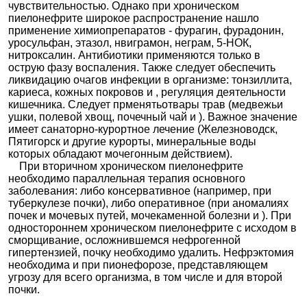
чувствительностью. Однако при хроническом
пиелонефрите широкое распространение нашло
применение химиопрепаратов - фурагин, фурадонин,
уросульфан, этазол, нвиграмон, неграм, 5-НОК,
нитроксалин. Антибиотики применяются только в
острую фазу воспаления. Также следует обеспечить
ликвидацию очагов инфекции в организме: тонзиллита,
кариеса, кожных покровов и , регуляция деятельности
кишечника. Следует прменятьотвары трав (медвежьи
ушки, полевой хвощ, почечный чай и ). Важное значение
имеет санаторно-курортное лечение (Железноводск,
Пятигорск и другие курорты, минеральные воды
которых обладают мочегонным действием).
При вторичном хроническом пиелонефрите
необходимо параллельная терапия основного
заболевания: либо консервативное (например, при
туберкулезе почки), либо оперативное (при аномалиях
почек и мочевых путей, мочекаменной болезни и ). При
одностороннем хроническом пиелонефрите с исходом в
сморщивание, осложнившемся нефрогенной
гипертензией, почку необходимо удалить. Нефрэктомия
необходима и при пионефорозе, представляющем
угрозу для всего организма, в том числе и для второй
почки.