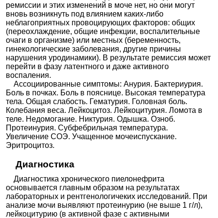
ремиссии и этих изменений в моче нет, но они могут
вновь возникнуть под влиянием каких-либо
неблагоприятных провоцирующих факторов: общих
(переохлаждение, общие инфекции, воспалительные
очаги в организме) или местных (беременность,
гинекологические заболевания, другие причины
нарушения уродинамики). В результате ремиссия может
перейти в фазу латентного и даже активного
воспаления.
Ассоциированные симптомы: Анурия. Бактериурия.
Боль в почках. Боль в пояснице. Высокая температура
тела. Общая слабость. Гематурия. Головная боль.
Колебания веса. Лейкоцитоз. Лейкоцитурия. Ломота в
теле. Недомогание. Никтурия. Одышка. Озноб.
Протеинурия. Субфебрильная температура.
Увеличение СОЭ. Учащенное мочеиспускание.
Эритроцитоз.
Диагностика
Диагностика хронического пиелонефрита
основывается главным образом на результатах
лабораторных и рентгенологичеких исследований. При
анализе мочи выявляют протеинурию (не выше 1 г/л),
лейкоцитурию (в активной фазе с активными