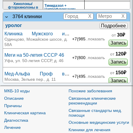
Хинолоны/
Тинидазол +
фторхинолоны в
Ципрофлоксацин
комбинациях
X
X
3764 клиники
Цефалоспорины 1-го
Цефалексин
поколения
уролог
Подробнее
Клиника Мужского и
30₽
от
Женского Здоровья в
+7(985
..показать
Одинцово, Можайское шоссе, д.
Запись
Одинцово
58А
120₽
от
Меги на 50-летия СССР 46
+7(800
..показать
Уфа, ул. 50-летия СССР, д. 46
Запись
150₽
от
Мед-Альфа Проф в
+7(495
..показать
Зельевом переулке
Москва, Зельев пер., д. 11
Запись
Поликлиника №25 на
МКБ-10 коды
Похожие заболевания
210₽
от
проспекте Солидарности
+7(812
..показать
Санкт-Петербург, пр-т
Описание
Связанные клинические
Запись
Солидарности, д. 1, корп. 1А
рекомендации
Причины
350₽
Связанные стандарты мед.
от
Железнодорожная
Клиническая картина
+7(347
..показать
помощи
поликлиника №2 на
Уфа, ул. Правды, д. 19
Запись
Диагностика
Основные медицинские услуги
Правды
Лечение
350₽
от
Клиники для лечения
Центр реабилитации РЖД
+7(347
..показать