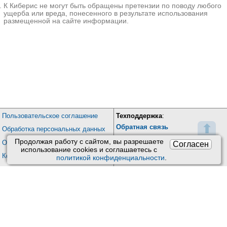
К Киберис не могут быть обращены претензии по поводу любого
ущерба или вреда, понесенного в результате использования
размещенной на сайте информации.
Пользовательское соглашение
Техподдержка
:
⬆
Обратная связь
Обработка персональных данных
Почта:
kiberis@mail.ru
Продолжая работу с сайтом, вы разрешаете
О проекте Киберис
Согласен
использование сookies и соглашаетесь с
Контакты
политикой конфиденциальности
.
Версия: 4.9
Обновления