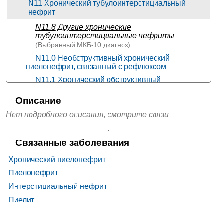
больница ОАО «РЖД»
+7(812
..показать
N11 Хронический тубулоинтерстициальный
Санкт-Петербург, пр-т
Запись
нефрит
Мечникова, д. 27
Резонанс-Мед на
1325₽
N11.8
Другие хронические
от
Машиностроителей 16
+7(351
..показать
Челябинск, ул.
тубулоинтерстициальные нефриты
Запись
Машиностроителей, д. 16
(Выбранный
МКБ-10
диагноз)
Резонанс-Мед на
N11.0 Необструктивный хронический
1325₽
от
Машиностроителей 10Б
+7(351
..показать
Челябинск, ул.
пиелонефрит, связанный с рефлюксом
Запись
Машиностроителей, д. 10Б
N11.1 Хронический обструктивный
Ещё 3397 клиник
пиелонефрит
Описание
N11.9 Хронический тубулоинтерстициальный
нефрит неуточненный
Нет подробного описания, смотрите связи
Связанные заболевания
Хронический пиелонефрит
Пиелонефрит
Интерстициальный нефрит
Пиелит