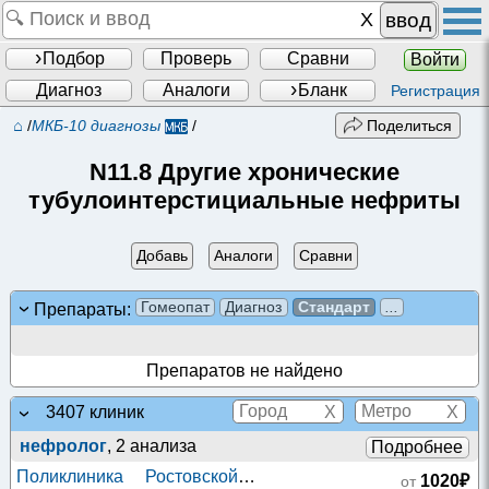
ввод
Подбор
Проверь
Сравни
Войти
Диагноз
Аналоги
Бланк
Регистрация
⌂
/
МКБ-10 диагнозы
/
Поделиться
N11.8 Другие хронические
тубулоинтерстициальные нефриты
Добавь
Аналоги
Сравни
Гомеопат
Диагноз
Стандарт
...
Препараты:
Препаратов не найдено
X
X
3407 клиник
нефролог
, 2 анализа
Подробнее
Поликлиника Ростовской
1020₽
от