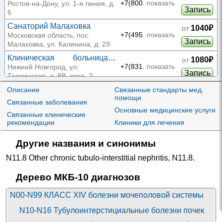
КБ ЮОМЦ ФМБА на 1-й
+7(800
..показать
Ростов-на-Дону, ул. 1-я линия, д.
Запись
линии
6
Санаторий Малаховка
1040₽
от
+7(495
..показать
Московская область, пос.
Запись
Малаховка, ул. Калинина, д. 29
Клиническая больница
1080₽
от
РЖД-Медицина на
+7(831
..показать
Нижний Новгород, ул.
Запись
Таллинской
Таллинская, д. 8В, корп. 2
Описание
Связанные стандарты мед.
1160₽
от
МЦ Формула Здоровья на
помощи
+7(843
..показать
Связанные заболевания
Вишневского
Казань, ул. Вишневского, д. 49Б
Запись
Основные медицинские услуги
Связанные клинические
МЦ Формула Здоровья на
рекомендации
Клиники для лечения
1170₽
от
Чистопольской
+7(843
..показать
Казань, ул. Чистопольская, д.
Запись
20А
Другие названия и синонимы
Биомед на проспекте
1225₽
от
N11.8 Other chronic tubulo-interstitial nephritis
,
N11.8
.
Альберта Камалеева
+7(843
..показать
Казань, пр-т Альберта
Запись
Камалеева, д. 28/9
Дерево МКБ-10 диагнозов
Биомед на Туфана
1225₽
от
Миннуллина
+7(843
..показать
Казань, ул. Туфана Миннуллина,
N00-N99 КЛАСС XIV болезни мочеполовой системы
Запись
д. 8А
N10-N16 Тубулоинтерстициальные болезни почек
Дорожная клиническая
1315₽
от