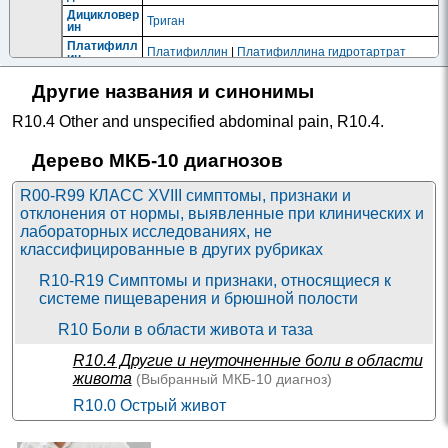
Дицикловер
Триган
ин
Платифилл
Платифиллин
|
Платифиллина гидротартрат
ин
Прифиния
Риабал
Другие названия и синонимы
бромид
М-
R10.4 Other and unspecified abdominal pain
,
R10.4
.
Холино
Белладонн
литики
ы листьев
в
экстракт +
Дерево МКБ-10 диагнозов
комбин
Папаверин
ациях
Н-
R00-R99 КЛАСС XVIII симптомы, признаки и
Азаметония
Холино
Пентамин
бромид
отклонения от нормы, выявленные при клинических и
литики
(гангли
лабораторных исследованиях, не
облока
Пемпидин
классифицированные в других рубриках
торы)
НПВС -
Метамизол
R10-R19 Симптомы и признаки, относящиеся к
Пиразо
натрия +
лоны в
Кофеин +
системе пищеварения и брюшной полости
комбин
Тиамин
ациях
Метамизол
R10 Боли в области живота и таза
натрия +
Триацетона
R10.4
Другие и неуточненные боли в области
мин-4-
толуолсуль
живота
(Выбранный
МКБ-10
диагноз)
фонат
Общет
R10.0 Острый живот
онизир
ующие
R10.1 Боли, локализованные в области
Бендазол
|
Дибазол
|
Дибазол-Дарница
|
Дибазол-
средст
Бендазол
Виал