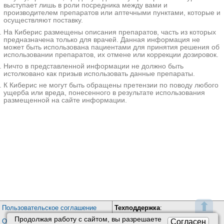
ва в
Симетикон
выступает лишь в роли посредника между вами и
комбин
производителем препаратов или аптечными пунктами, которые и
ациях
осуществляют поставку.
Спазм
Мебеверин
Мебеверин-СЗ
|
Спарекс
олитик
На Киберис размещены описания препаратов, часть из которых
Мяты
и
перечной
предназначена только для врачей. Данная информация не
миотро
листья
может быть использована пациентами для принятия решения об
пные
использовании препаратов, их отмене или коррекции дозировок.
Пинаверия
бромид
Ничто в представленной информации не должно быть
истолковано как призыв использовать данные препараты.
К Киберис не могут быть обращены претензии по поводу любого
ущерба или вреда, понесенного в результате использования
размещенной на сайте информации.
⬆
Пользовательское соглашение
Техподдержка
:
Продолжая работу с сайтом, вы разрешаете
Обратная связь
Согласен
Обработка персональных данных