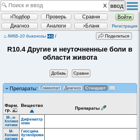
ввод
Подбор
Проверь
Сравни
Войти
Диагноз
Аналоги
Бланк
Регистрация
⌂
/
МКБ-10 диагнозы
/
Поделиться
R10.4 Другие и неуточненные боли в
области живота
Добавь
Сравни
Гомеопат
Диагноз
Стандарт
...
Препараты:
Фарм.
Вещество
Препараты
гр.
М-, н-
Дифенилтр
Холино
опин
литики
М-
Гиосцина
Холино
бутилброми
литики
д