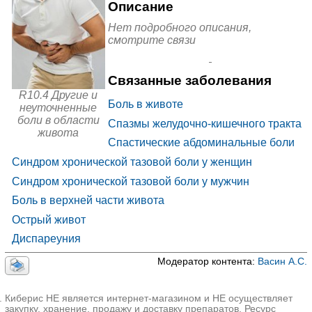
верхней части живота
ва и
Описание
адапто
гены
R10.2 Боли в области таза и промежности
Нет подробного описания,
Опиои
смотрите связи
R10.3 Боли, локализованные в других областях
дные
наркот
нижней части живота
Дименокса
ически
дол
е
анальг
Связанные заболевания
етики
R10.4 Другие и
Опиои
Боль в животе
дные
неуточненные
Кодеин +
наркот
Морфин +
боли в области
ически
Спазмы желудочно-кишечного тракта
Носкапин +
е
Омнопон
живота
Папаверина
анальг
Спастические абдоминальные боли
гидрохлори
етики в
д + Тебаин
комбин
Синдром хронической тазовой боли у женщин
ациях
Офтал
Синдром хронической тазовой боли у мужчин
ьмолог
ически
Атропин
Боль в верхней части живота
е
средст
Острый живот
ва
Папаве
Дротаверин
|
Дротаверин-АЛСИ
|
Дротаверин дс
|
Диспареуния
рин и
Дротаверин-Эллара
|
Дротаверин-СОЛОфарм
|
его
Дротаверин
Дроверин
|
Но-парет
|
Нош-бра
|
Спазмол
|
произв
Модератор контента:
Васин А.С.
Спазмонет
|
Спазмонет форте
|
Веро-Дротаверин
одные
Против
одиаре
йные
Лоперамид
Киберис НЕ является интернет-магазином и НЕ осуществляет
средст
+
закупку, хранение, продажу и доставку препаратов. Ресурс