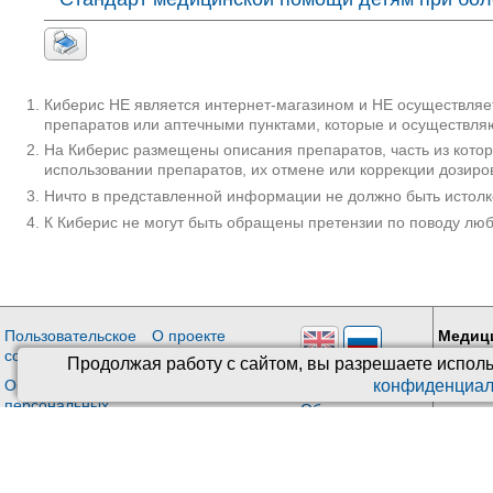
Киберис НЕ является интернет-магазином и НЕ осуществляет
препаратов или аптечными пунктами, которые и осуществляю
На Киберис размещены описания препаратов, часть из кото
использовании препаратов, их отмене или коррекции дозиро
Ничто в представленной информации не должно быть истолк
К Киберис не могут быть обращены претензии по поводу лю
Пользовательское
О проекте
Медиц
соглашение
Киберис
Враче
Продолжая работу с сайтом, вы разрешаете исполь
Версия: 4.9
конфиденциал
Обработка
Контакты
персональных
Обновления
данных