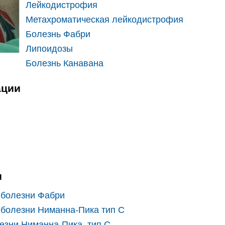
Лейкодистрофия
Метахроматическая лейкодистрофия
Болезнь Фабри
Липоидозы
Болезнь Канавана
ации
и
 болезни Фабри
болезни Ниманна-Пика тип С
езни Ниманна-Пика, тип C