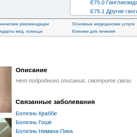
E75.0 Ганглиозид
E75.1 Другие ган
E75.4 Липофусцин
нические рекомендации
Основные медицинские услуги
E75.5 Другие нар
андарты мед. помощи
Клиники для лечения
Описание
Нет подробного описания, смотрите связи
Связанные заболевания
Болезнь Краббе
Болезнь Гоше
Болезнь Нимана-Пика