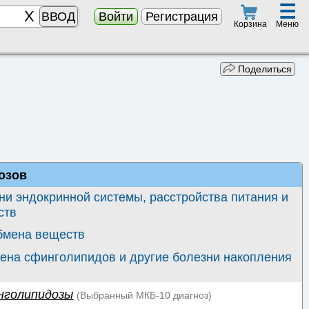
☰
ВВОД
Войти
Регистрация
Меню
Корзина
Поделиться
озов
ни эндокринной системы, расстройства питания и
ств
бмена веществ
ена сфинголипидов и другие болезни накопления
нголипидозы
(Выбранный
МКБ-10
диагноз)