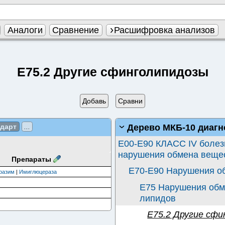
Аналоги
Сравнение
Расшифровка анализов
E75.2 Другие сфинголипидозы
Добавь
Сравни
Дерево МКБ-10 диагн
ндарт
...
E00-E90 КЛАСС IV болез
нарушения обмена веще
Препараты
E70-E90 Нарушения о
разим
|
Имиглюцераза
E75 Нарушения обм
липидов
E75.2
Другие сфи