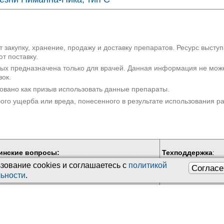
 закупку, хранение, продажу и доставку препаратов. Ресурс высту
т поставку.
рых предназначена только для врачей. Данная информация не мож
вок.
овано как призыв использовать данные препараты.
бого ущерба или вреда, понесенного в результате использования 
инские вопросы:
Техподдержка
:
бные консультации
Обратная связь
зование сookies и соглашаетесь с
политикой
Согласе
ьности
.
Почта:
kiberis@mai