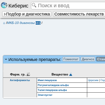
Киберис
Подбор и диагностика
Совместимость лекарств
⌂
/
МКБ-10 диагнозы
/
Используемые препараты:
Гомеопат
Диагноз
Ста
Фарм. гр.
Вещество
Антиферменты
Имиглюцераза
Церезим
|
Глу
Пэгунигалзидаза альфа
Талиглюцераза альфа
Элиглустат