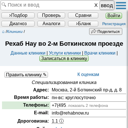
ввод
Подбор
Проверь
Сравни
Войти
Диагноз
Аналоги
Бланк
Регистрация
⌂
/
Клиники
/
Поделиться
Рехаб Нау во 2-м Боткинском проезде
Данные клиники
|
Услуги клиники
|
Врачи клиники
|
Записаться в клинику
К оценкам
Править клинику ✎
Специализированная клиника
Адрес:
Москва, 2-й Боткинский пр-д, д. 8
Время работы:
пн-вс: круглосуточно
Телефоны:
+7(495
..показать 2 телефона
E-mail:
info@rehabnow.ru
Дороговизна:
1.1 ⓘ