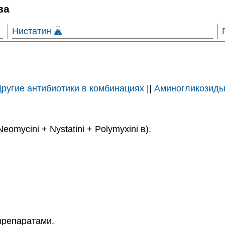
ва
Нистатин
Другие антибиотики в комбинациях
||
Аминогликозиды
mycini + Nystatini + Polymyxini в).
препаратами.