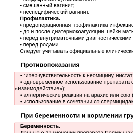
• смешанный вагинит;
• неспецифический вагинит.
Профилактика.
• предоперационная профилактика инфекцион
• до и после диатермокоагуляции шейки матк
• перед внутриматочными диагностическими
• перед родами.
Следует учитывать официальные клинические
Противопоказания
• гиперчувствительность к неомицину, нистат
• одновременное использование препарата с
«Взаимодействие»);
• аллергические реакции на арахис или сою (
• использование в сочетании со спермицида
При беременности и кормлении гр
Беременность.
Данные о применении препарата Полижинакс 