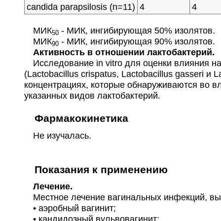
сandida parapsilosis (n=11)
4
4
МИК
- МИК, ингибирующая 50% изолятов.
50
МИК
- МИК, ингибирующая 90% изолятов.
90
Активность в отношении лактобактерий.
Исследование in vitro для оценки влияния н
(Lactobacillus crispatus, Lactobacillus gasseri
концентрациях, которые обнаруживаются во в
указанных видов лактобактерий.
Фармакокинетика
Не изучалась.
Показания к применению
Лечение.
Местное лечение вагинальных инфекций, вы
• аэробный вагинит;
• кандидозный вульвовагинит;