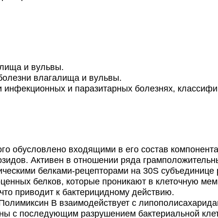
лища и вульвы.
болезни влагалища и вульвы.
и инфекционных и паразитарных болезнях, классифи
го обусловлено входящими в его состав компонента
зидов. Активен в отношении ряда грамположительн
ческими белками-рецепторами на 30S субъединице р
ценных белков, которые проникают в клеточную мем
что приводит к бактерицидному действию.
Полимиксин В взаимодействует с липополисахаридам
ны с последующим разрушением бактериальной клет