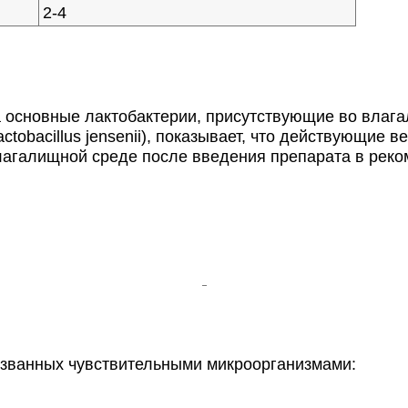
2-4
а основные лактобактерии, присутствующие во влаг
 и Lactobacillus jensenii), показывает, что действующ
лагалищной среде после введения препарата в реко
званных чувствительными микроорганизмами: