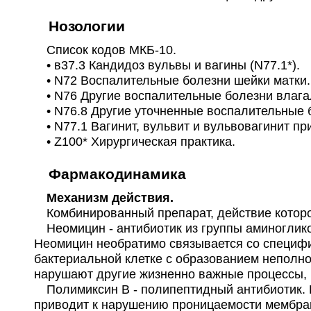
Нозологии
Список кодов МКБ-10.
• в37.3 Кандидоз вульвы и вагины (N77.1*).
• N72 Воспалительные болезни шейки матки.
• N76 Другие воспалительные болезни влага
• N76.8 Другие уточненные воспалительные 
• N77.1 Вагинит, вульвит и вульвовагинит пр
• Z100* Хирургическая практика.
Фармакодинамика
Механизм действия.
Комбинированный препарат, действие которо
Неомицин - антибиотик из группы аминоглико
Неомицин необратимо связывается со специфи
бактериальной клетке с образованием неполно
нарушают другие жизненно важные процессы, 
Полимиксин В - полипептидный антибиотик. 
приводит к нарушению проницаемости мембра