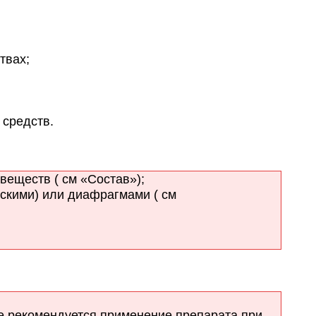
твах;
средств.
веществ ( см «Состав»);
скими) или диафрагмами ( см
е рекомендуется применение препарата при