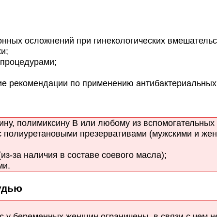
ных осложнений при гинекологических вмешательс
и;
 процедурами;
 рекомендации по применению антибактериальных 
ину, полимиксину В или любому из вспомогательных 
 полиуретановыми презервативами (мужскими и жен
из-за наличия в составе соевого масла);
ми.
удью
у беременных женщин ограничены, в связи с чем н