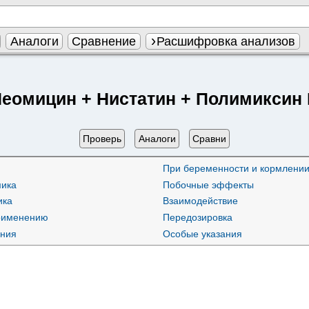
Аналоги
Сравнение
Расшифровка анализов
еомицин + Нистатин + Полимиксин
Проверь
Аналоги
Сравни
При беременности и кормлении
ика
Побочные эффекты
ика
Взаимодействие
применению
Передозировка
ания
Особые указания