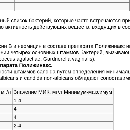
й список бактерий, которые часто встречаются при
ую активность действующих веществ, входящих в со
ксин В и неомицин в составе препарата Полижинакс
ении четырех основных штаммов бактерий, вызывающ
coccus agalactiae, Gardnerella vaginalis).
парата Полижинакс.
ьности штаммов сandida путем определения минимал
lbicans и сandida non-albicans обладают сопоставим
, мг/л
Значение МИК, мг/л Минимум-максимум
1-4
4
4
2-4