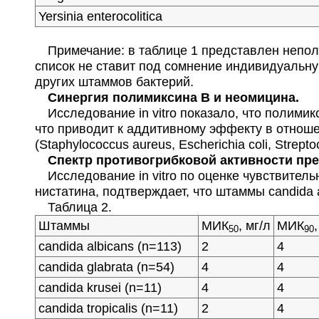
Yersinia enterocolitica
Примечание: в таблице 1 представлен неполны
список не ставит под сомнение индивидуальн
других штаммов бактерий.
Синергия полимиксина В и неомицина.
Исследование in vitro показало, что полими
что приводит к аддитивному эффекту в отнош
(Staphylococcus aureus, Escherichia coli, Strepto
Спектр противогрибковой активности пре
Исследование in vitro по оценке чувствител
нистатина, подтверждает, что штаммы сandida a
Таблица 2.
Штаммы
МИК
, мг/л
МИК
50
90
сandida albicans (n=113)
2
4
сandida glabrata (n=54)
4
4
сandida krusei (n=11)
4
4
сandida tropicalis (n=11)
2
4