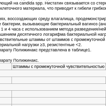
ющий на сandida spp. Нистатин связывается со сте
клеточного материала, что приводит к гибели грибко
иях, воссоздающих среду влагалища, продемонстри
е бактерии, вызывающие бактериальный вагиноз (ан
 1 и 4 часа с использованием метода разведения/не
ьшением десятичного логарифма бактериальной нагр
вствительные штаммы от штаммов с промежуточной 
риальной нагрузки ≥3, резистентные <2.
арату Полижинакс представлена в таблице1.
арату Полижинакс.
Штаммы с промежуточной чувствительностью