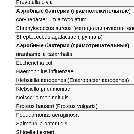
Prevotella bivia
Аэробные бактерии (грамположительные)
сorynebacterium amycolatum
Staphylococcus aureus (метициллинчувствител
Streptococcus agalactiae (группа в)
Аэробные бактерии (грамотрицательные)
вranhamella catarrhalis
Escherichia coli
Haemophilus influenzae
Klebsiella aerogenes (Enterobacter aerogenes)
Klebsiella pneumoniae
Neisseria meningitidis
Proteus hauseri (Proteus vulgaris)
Pseudomonas aeruginosa
Salmonella enteritidis
Shigella flexneri