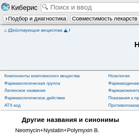
Киберис
Подбор и диагностика
Совместимость лекарств
⌂
/
Действующие вещества
/
Н
Компоненты комплексного вещества
Нозологии
Фармакологическая группа
Фармакодинам
Латинское название
Фармакокинет
Фармакологическое действие
Показания к 
ATX код
Противопоказ
Другие названия и синонимы
Neomycin+Nystatin+Polymyxin B
.