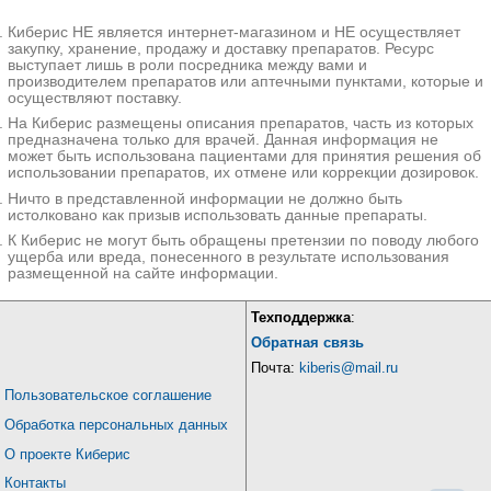
АПФ в
Каптоприл
комбин
Киберис НЕ является интернет-магазином и НЕ осуществляет
Гидрохлоро
ациях
Гидрохлоротиазид+Лизиноприл-Акрихин
|
Ирузид
тиазид +
закупку, хранение, продажу и доставку препаратов. Ресурс
|
Листрил Плюс
|
Лизоретик
|
Скоприл плюс
Лизиноприл
выступает лишь в роли посредника между вами и
Гидрохлоро
производителем препаратов или аптечными пунктами, которые и
Амприлан НД
|
Амприлан НЛ
|
Рамазид Н
|
тиазид +
осуществляют поставку.
Вазолонг Н
Рамиприл
На Киберис размещены описания препаратов, часть из которых
Гидрохлоро
предназначена только для врачей. Данная информация не
тиазид +
Фозид
|
Фозикард Н
Фозинопри
может быть использована пациентами для принятия решения об
л
использовании препаратов, их отмене или коррекции дозировок.
Берлиприл плюс
|
Эналаприл Н
|
Эналаприл НЛ
Гидрохлоро
Ничто в представленной информации не должно быть
20
|
Эналаприл НЛ
|
Эналаприл/
тиазид +
Гидрохлоротиазид-Тева
|
Энап-HЛ
|
Энап-Н
|
Ко-
истолковано как призыв использовать данные препараты.
Эналаприл
ренитек
|
Приленап
|
Рениприл ГТ
К Киберис не могут быть обращены претензии по поводу любого
Эроффа
|
Индапамид+Периндоприл
|
ущерба или вреда, понесенного в результате использования
Индапамид+Периндоприл ВЕРТЕКС
|
размещенной на сайте информации.
Индапамид
Индапамид+Периндоприл Канон
|
Индапамид/
+
Периндоприл-Тева
|
Ко-Парнавел
|
Ко-
Периндопр
ПЕРИНДОПРИЛ
|
Ко-Перинева
|
Нолипрел А
|
ил
Нолипрел А Би-форте
|
Нолипрел А форте
|
Техподдержка
:
Периндид
|
Периндоприл ПЛЮС
|
Периндоприл
ПЛЮС Индапамид
Обратная связь
Индапамид
Почта:
kiberis@mail.ru
Дилапрел Плюс
|
Консилар-Д24
+ Рамиприл
Рамиприл +
Пользовательское соглашение
Гидрохлоро
Хартил-Д
тиазид
Обработка персональных данных
Ингиби
О проекте Киберис
торы
Алискирен
ренина
+
в
Контакты
Амлодипин