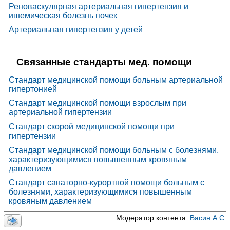
Реноваскулярная артериальная гипертензия и
Моэксипри
Моэкс
ишемическая болезнь почек
л
Арентопрес
|
Коверекс
|
Парнавел
|
Периндоприл
Артериальная гипертензия у детей
|
Периндоприл-алиум
|
Периндоприл авексима
|
Периндопр
ПЕРИНДОПРИЛ Фармасинтез
|
Периндоприл-СЗ
|
ил
Периндоприл-Тева
|
Периндоприл-ВЕРТЕКС
|
Перинева
|
Престариум
|
Престариум А
Амприлан
|
Дилапрел
|
Корприл
|
Пирамил
|
Связанные стандарты мед. помощи
Рамигамма
|
Рамиприл
|
Рамиприл-АКОС
|
Рамиприл
Рамиприл-Акрихин
|
Рамиприл-нанолек
|
Рамиприл Реневал
|
Рамиприл-СЗ
|
Рамиприл-
Стандарт медицинской помощи больным артериальной
ВЕРТЕКС
|
Тритаце
|
Вазолонг
|
Хартил
гипертонией
Спираприл
Квадроприл
Стандарт медицинской помощи взрослым при
Трандолапр
Гоптен
ил
артериальной гипертензии
Фозинопри
Фозикард
|
Фозинап
|
Фозиноприл
|
Фозинотек
|
л
Моноприл
Стандарт скорой медицинской помощи при
Хинаприл
Аккупро
|
Хинаприл-СЗ
гипертензии
Цилазапри
Инхибейс
|
Прилазид
Стандарт медицинской помощи больным с болезнями,
л
характеризующимися повышенным кровяным
Берлиприл
|
Эналакор
|
Эналаприл
|
Эналаприл-
Аджио
|
Эналаприл-Акри
|
Эналаприл форте
|
давлением
Эналаприл-ФПО
|
Эналаприл ГЕКСАЛ
|
Эналаприл
Эналаприл Реневал
|
Эналаприл-УБФ
|
ЭналаВел
Стандарт санаторно-курортной помощи больным с
|
Энам
|
Энап
|
Энаренал
|
Эназил 10
|
Энвас
|
болезнями, характеризующимися повышенным
Инворил
|
Корандил
|
Рениприл
|
Ренитек
|
Вазолаприл
|
Веро-Эналаприл
кровяным давлением
Эналаприл
Энап Р
ат
Модератор контента:
Васин А.С.
Ингиби
Гидрохлоро
торы
тиазид +
Гидрохлоротиазид+Каптоприл