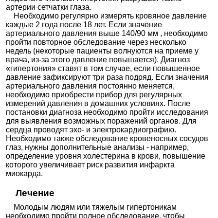
Амлодипин
Эгипрес
|
Прилар
артерии сетчатки глаза.
+ Рамиприл
Необходимо регулярно измерять кровяное давление
Амлодипин
+
каждые 2 года после 18 лет. Если значение
Роксера Комби
Розувастат
артериального давления выше 140/90 мм , необходимо
ин
пройти повторное обследование через несколько
Амлодипин
+
недель (некоторые пациенты волнуются на приеме у
Телмисарта
врача, из-за этого давление повышается). Диагноз
н
«гипертония» ставят в том случае, если повышенное
Верапамил
давление зафиксируют три раза подряд. Если значения
+
Тарка
Трандолапр
артериального давления постоянно меняется,
ил
необходимо приобрести прибор для регулярных
Периндопр
измерений давления в домашних условиях. После
ил +
Престанс
Амлодипин
постановки диагноза необходимо пройти исследования
Рамиприл +
для выявления возможных поражений органов. Для
Фелодипин
сердца проводят эхо- и электрокардиографию.
Вазоди
Винкамин
Необходимо также обследование кровеносных сосудов
латато
Гидралазин
ры
глаз, нужны дополнительные анализы - например,
Миноксиди
определение уровня холестерина в крови, повышение
л
которого увеличивает риск развития инфаркта
Гиполи
миокарда.
пидем
ически
Валсартан
е
+
средст
Розувастат
Лечение
ва в
ин
комбин
Молодым людям или тяжелым гипертоникам
ациях
необходимо пройти полное обследование, чтобы
Диурет