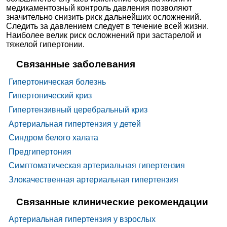
тиазид
медикаментозный контроль давления позволяют
Периндопр
значительно снизить риск дальнейших осложнений.
ила аргинин
+
Следить за давлением следует в течение всей жизни.
Индапамид
Наиболее велик риск осложнений при застарелой и
Фозинопри
тяжелой гипертонии.
л +
Гидрохлоро
тиазид
Связанные заболевания
Дофам
Эрголоида
иноми
мезилат
метики
Гипертоническая болезнь
Ингиби
Ацетилтиоп
Гипертонический криз
торы
ропионилм
АПФ
етилпипеко
линовая
Гипертензивный церебральный криз
кислота
Артериальная гипертензия у детей
Беназеприл
Зофенопри
Зокардис
Синдром белого халата
л
Алкадил
|
Ангиоприл-25
|
Эпситрон
|
Капотен
|
Предгипертония
Каптокорвел
|
Каптоприл-Акри
|
Каптоприл-Эгис
|
Каптоприл
Каптоприл-Ферейн
|
Каптоприл-Сар
|
Каптоприл-
Симптоматическая артериальная гипертензия
УБФ
|
Катопил
|
Велтокор
|
Веро-Каптоприл
Даприл
|
Ирумед
|
Листрил
|
Литэн
|
Лизакард
|
Злокачественная артериальная гипертензия
Лизигамма
|
Лизиноприл
|
Лизиноприл-Акрихин
|
Лизиноприл-АЛСИ
|
Лизиноприл Гриндекс
|
Лизиноприл Канон
|
Лизиноприл Медисорб
|
Связанные клинические рекомендации
Лизиноприл
Лизиноприл-OBL
|
Лизиноприл Органика
|
Лизиноприл Реневал
|
Лизиноприл Штада
|
Лизиноприл-СЗ
|
Лизиноприл-Тева
|
Лизиноприл-
Артериальная гипертензия у взрослых
ВЕРТЕКС
|
Лизинотон
|
Лизипрекс
|
Лизорил
|
Принивил
|
Рилейс-Сановель
|
Синоприл