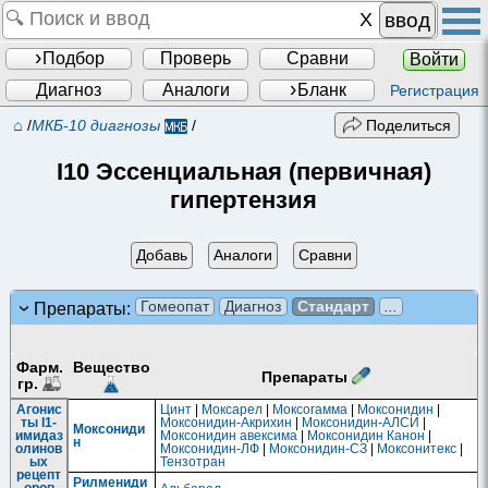
ввод
Подбор
Проверь
Сравни
Войти
Диагноз
Аналоги
Бланк
Регистрация
⌂
/
МКБ-10 диагнозы
/
Поделиться
I10 Эссенциальная (первичная)
гипертензия
Добавь
Аналоги
Сравни
Гомеопат
Диагноз
Стандарт
...
Препараты:
Фарм.
Вещество
Препараты
гр.
Агонис
Цинт
|
Моксарел
|
Моксогамма
|
Моксонидин
|
ты I1-
Моксонидин-Акрихин
|
Моксонидин-АЛСИ
|
Моксониди
имидаз
Моксонидин авексима
|
Моксонидин Канон
|
н
олинов
Моксонидин-ЛФ
|
Моксонидин-СЗ
|
Моксонитекс
|
ых
Тензотран
рецепт
Рилмениди