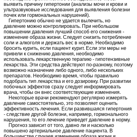
Ксипамид
Аквафор
ики
выявить причину гипертонии (анализы мочи и крови и
ультразвуковые исследования для выявления болезни
Диурет
Азилсартан
ики в
а
почек или гормональных нарушений).
комбин
медоксоми
Гипертонию обычно не удается вылечить, но
ациях
л +
Хлорталид
давление можно контролировать. При небольшом
он
повышении давления лучший способ его снижения -
Валсартан
изменение образа жизни. Следует снизить потребление
+
Гидрохлоро
соли и алкоголя и держать вес в норме. Необходимо
тиазид
бросить курить, если пациент курит. Если эти меры не
Гидрохлоро
привели к снижению давления, необходимо
тиазид +
Дигидралаз
Адельфан-Эзидрекс
использовать лекарственную терапию - гипотензивные
ин +
лекарства. Эти средства действуют по-разному, поэтому
Резерпин
возможно назначение либо одного, либо нескольких
Гидрохлоро
тиазид +
препаратов. Необходимо время, чтобы правильно
Кандесарта
подобрать тип лекарства и его дозировку. При развитии
н
побочных эффектов сразу следует информировать
Гидрохлоро
тиазид +
Небилонг Н
врача, чтобы он внес соответствующие изменения.
Небиволол
Некоторые врачи рекомендуют регулярно измерять
Гидрохлоро
давление самостоятельно, это позволяет оценить
Апо-Триазид
|
Диазид
|
Триам-Ко
|
Триампур
тиазид +
композитум
|
Триамтел
эффективность лечения. Если развившаяся гипертония
Триамтерен
- следствие другой болезни, например, гормонального
Дигидроэрг
окристин +
нарушения, то его лечение приведет давление в норму.
Кристепин
|
Норматенс
Клопамид +
Прогноз зависит от того, давно ли и насколько
Резерпин
повышено артериальное давление пациента. В
Лозартан +
Гидрохлоро
большинстве случаев изменение образа жизни и