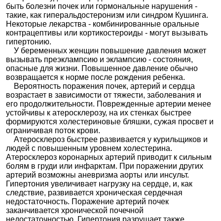
Гидрохлоро
быть болезни почек или гормональные нарушения -
тиазид
такие, как гиперальдостеронизм или синдром Кушинга.
Амлодипин
+
Арифам
Некоторые лекарства - комбинированные оральные
Индапамид
контрацептивы или кортикостероиды - могут вызывать
Амлодипин
гипертонию.
+
Индапамид
У беременных женщин повышение давления может
+
вызывать преэклампсию и эклампсию - состояния,
Периндопр
ила аргинин
опасные для жизни. Повышенное давление обычно
Амлодипин
возвращается к норме после рождения ребенка.
Амлодипин+Лизиноприл
|
Де-Криз
|
Экламиз
|
+
Эквакард
|
Лизиноприл АМЛ
|
Тенлиза
Вероятность поражения почек, артерий и сердца
Лизиноприл
возрастает в зависимости от тяжести, заболевания и
Амлодипин
+
его продолжительности. Поврежденные артерии менее
Лизиноприл
устойчивы к атеросклерозу, на их стенках быстрее
+
Розувастат
формируются холестериновые бляшки, сужая просвет и
ин
ограничивая поток крови.
Амлодипин
Атеросклероз быстрее развивается у курильщиков и
+
Небилонг АМ
людей с повышенным уровнем холестерина.
Небиволол
Атеросклероз коронарных артерий приводит к сильным
Амлодипин
+
болям в груди или инфарктам. При поражении других
Олмесарта
Аттенто
артерий возможны аневризма аорты или инсульт.
на
медоксоми
Гипертония увеличивает нагрузку на сердце, и, как
л
следствие, развивается хроническая сердечная
Амлодипин
Амлодипин+Периндоприл
|
недостаточность. Поражение артерий почек
+
Амлодипин+Периндоприл-СЗ
|
Дальнева
|
Периндопр
заканчивается хронической почечной
Парнавел Амло
|
Престанс Н
ил
недостаточностью. Гипертония разрушает также