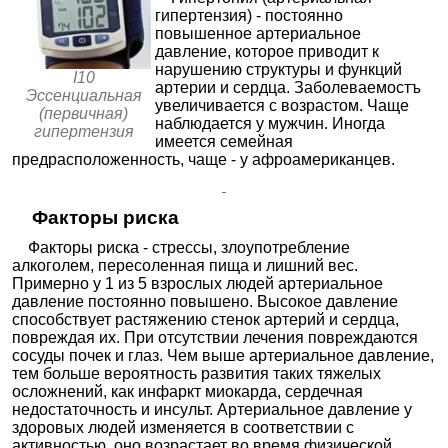
рецепт
|
Лориста Н
|
Лориста НД
|
Лозап Плюс
|
Лозарел
тиазид +
гипертензия) - постоянно
оров
Плюс
|
Лозартан Н
|
Лозартан-Н Канон
|
Лозартан
ангиот
Лозартан/Гидрохлоротиазид-Тева
|
Презартан Н
|
повышенное артериальное
ензина
Симартан-Н
|
Вазотенз Н
давление, которое приводит к
II (AT1-
Гидрохлоро
подтип
нарушению структуры и функций
тиазид +
Телмисартан-Н ШТАДА
|
Телмиста Н
|
Телпрес
I10
) в
Телмисарта
Плюс
|
Телсартан Н
|
Телзап Плюс
артерии и сердца. Заболеваемостъ
комбин
Эссенциальная
н
ациях
увеличивается с возрастом. Чаще
(первичная)
Гидрохлоро
наблюдается у мужчин. Иногда
тиазид +
Теветен Плюс
гипертензия
Эпросартан
имеется семейная
Антиаг
Ацетилсал
предрасположенность, чаще - у афроамериканцев.
регант
ициловая
ы в
кислота +
ТромбоМаг
комбин
Магния
ациях
гидроксид
Факторы риска
Антисе
птики и
Диметилок
Факторы риска - стрессы, злоупотребление
дезин
собутилфо
фицир
Димефосфон
алкоголем, пересоленная пища и лишний вес.
сфонилдим
ующие
етилат
Примерно у 1 из 5 взрослых людей артериальное
средст
ва
давление постоянно повышено. Высокое давление
способствует растяжению стенок артерий и сердца,
Бета-
Атенолол +
Атегексал композитум
|
Атенолол композитум
адрено
Хлорталид
Сандоз
|
Тенонорм
|
Теноретик
|
Тенорик
|
повреждая их. При отсутствии лечения повреждаются
блокат
он
Тенорокс
сосуды почек и глаз. Чем выше артериальное давление,
оры в
Бисопроло
Арител Плюс
|
Бисангил
|
комбин
тем больше вероятность развития таких тяжелых
л +
Бисопролол+Гидрохлоротиазид
|
ациях
Гидрохлоро
Бисопролол+Гидрохлоротиазид Канон
|
Комбисо
осложнений, как инфаркт миокарда, сердечная
тиазид
дуо
|
Конкор НСТ
|
Лодоз
недостаточность и инсульт. Артериальное давление у
Бета-
Бопиндоло
Сандонорм
здоровых людей изменяется в соответствии с
адрено
л
блокат
активностью, оно возрастает во время физической
Метипрано