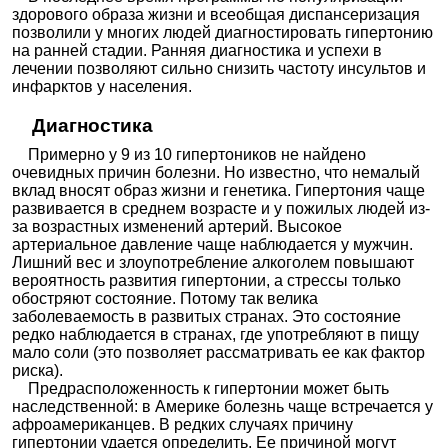
Кординорм Кор
|
Коронал
|
Нипертен
здорового образа жизни и всеобщая диспансеризация
Метопролол-Акрихин
|
Метопролол-КРКА
|
позволили у многих людей диагностировать гипертонию
Метопролол-OBL
|
Метопролол Реневал
|
Метопроло
Метопролол ретард-Акрихин
|
Метопролол-Тева
|
на ранней стадии. Ранняя диагностика и успехи в
л
Метопролол-ВЕРТЕКС
|
Метопролол Зентива
|
лечении позволяют сильно снизить частоту инсультов и
Сердол
инфарктов у населения.
Бинелол
|
Бивотенз
|
Небикор Адифарм
|
Небилет
|
Небилонг
|
Небиватор
|
Небиволол
|
Небиволол
Небиволол
авексима
|
Небиволол-нанолек
|
Небиволол-СЗ
|
Диагностика
Небиволол-Тева
|
Небиволол-ВЕРТЕКС
|
ОД-Неб
Талинолол
Корданум
Примерно у 9 из 10 гипертоников не найдено
Эсмолол
Бревиблок
очевидных причин болезни. Но известно, что немалый
Блокат
Левамлоди
вклад вносят образ жизни и генетика. Гипертония чаще
ЭсКорди Кор
оры
пин
развивается в среднем возрасте и у пожилых людей из-
кальци
Никардипин
евых
за возрастных изменений артерий. Высокое
канало
Риодипин
артериальное давление чаще наблюдается у мужчин.
в
Фендилин
Лишний вес и злоупотребление алкоголем повышают
Блокат
Амлодипин
Теночек
вероятность развития гипертонии, а стрессы только
оры
+ Атенолол
кальци
обостряют состояние. Потому так велика
Амлодипин
евых
+
заболеваемость в развитых странах. Это состояние
канало
Кадуэт
Аторвастат
в в
редко наблюдается в странах, где употребляют в пищу
ин
комбин
мало соли (это позволяет рассматривать ее как фактор
ациях
Амлодипин
Артинова АМ
|
Эксфорж
|
Эксфотанз
|
Валз Комби
риска).
+
|
Вамлосет
Валсартан
Предрасположенность к гипертонии может быть
Амлодипин
наследственной: в Америке болезнь чаще встречается у
+
афроамериканцев. В редких случаях причину
Валсартан
Амлодипин+Валсартан+Гидрохлоротиазид Канон
+
|
Ко-Эксфорж
|
Ко-Вамлосет
гипертонии удается определить. Ее причиной могут