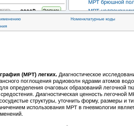
МРТ брюшной пол
Запись
оказать
МРТ надпочечник
3200₽
применению
Номенклатурные коды
МРТ сердца
Запись
оказать
ания
3600₽
МРТ кишечника
МРТ печени
Запись
оказать
3800₽
МРТ поджелудочн
МРТ прямой кишк
Запись
оказать
3800₽
МРТ забрюшинног
МРТ селезенки
Запись
оказать
3800₽
рафия (МРТ) легких.
Диагностическое исследовани
МРПХГ (МРТ-панк
нансного поглощения радиоволн ядрами атомов водо
Запись
оказать
 для определения очаговых образований легочной тк
5000₽
МРТ средостения
 средостения. Диагностическая ценность легочной М
осудистые структуры, уточнить форму, размеры и т
Запись
оказать
5300₽
раничением использования МРТ в пневмологии являе
зменений.
Запись
оказать
5300₽
Запись
оказать