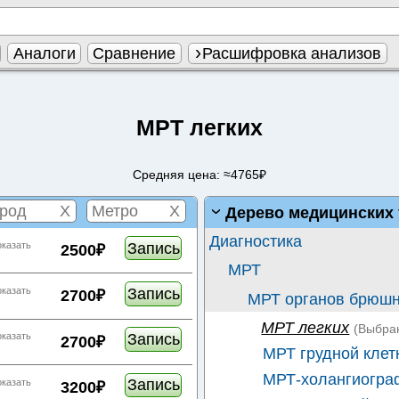
Аналоги
Сравнение
Расшифровка анализов
МРТ легких
Средняя цена: ≈4765₽
X
X
Дерево медицинских 
Диагностика
Запись
оказать
2500₽
МРТ
Запись
оказать
2700₽
МРТ органов брюшн
МРТ легких
(Выбра
Запись
оказать
2700₽
МРТ грудной клет
МРТ-холангиогра
Запись
оказать
3200₽