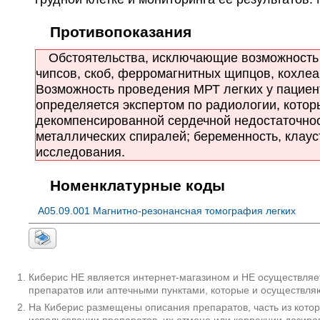
Противопоказания
Обстоятельства, исключающие возможность М
чипсов, скоб, ферромагнитных щипцов, кохлеар
Возможность проведения МРТ легких у пациент
определяется экспертом по радиологии, кото
декомпенсированной сердечной недостаточнос
металлических спиралей; беременность, клау
исследования.
Номенклатурные коды
A05.09.001 Магнитно-резонансная томография легких
Киберис НЕ является интернет-магазином и НЕ осуществляет
препаратов или аптечными пунктами, которые и осуществляю
На Киберис размещены описания препаратов, часть из кото