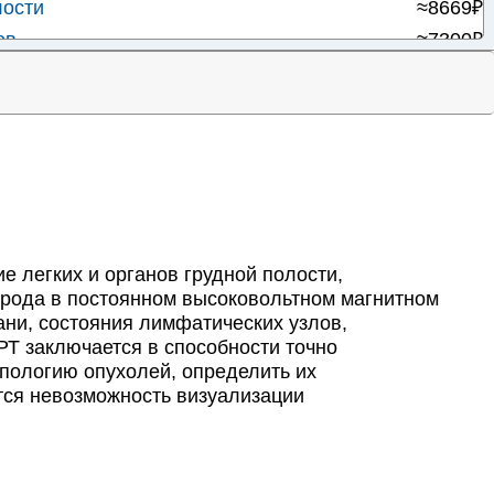
ости
≈8669₽
ов
≈7300₽
≈12437₽
≈12067₽
≈8635₽
ой железы
≈5840₽
и
≈8289₽
о пространства
≈6145₽
≈4850₽
е легких и органов грудной полости,
реатохолангиография)
≈5687₽
рода в постоянном высоковольтном магнитном
ани, состояния лимфатических узлов,
≈7943₽
РТ заключается в способности точно
ипологию опухолей, определить их
тся невозможность визуализации