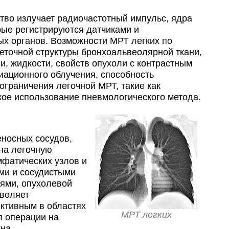
тво излучает радиочастотный импульс, ядра
орые регистрируются датчиками и
ых органов. Возможности МРТ легких по
точной структуры бронхоальвеолярной ткани,
и, жидкости, свойств опухоли с контрастным
ационного облучения, способность
ограничения легочной МРТ, такие как
кое использование пневмологического метода.
еносных сосудов,
на легочную
мфатических узлов и
ыми и сосудистыми
ями, опухолевой
зволяет
ктивным в областях
МРТ легких
я операции на
на.