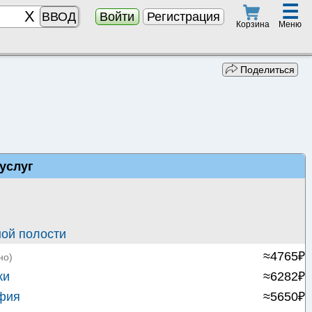
☰
ВВОД
Войти
Регистрация
Меню
Корзина
Поделиться
услуг
ой полости
≈4765₽
но)
ки
≈6282₽
фия
≈5650₽