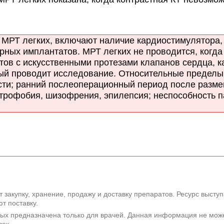
РТ легких, включают наличие кардиостимулятора, 
ных имплантатов. МРТ легких не проводится, когда 
ов с искусственными протезами клапанов сердца, ка
рый проводит исследование. Относительные пределы 
ти; ранний послеоперационный период после разме
строфобия, шизофрения, эпилепсия; неспособность 
 закупку, хранение, продажу и доставку препаратов. Ресурс высту
т поставку.
рых предназначена только для врачей. Данная информация не мож