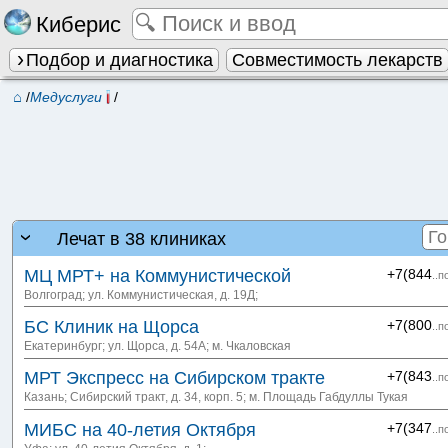
Киберис
Подбор и диагностика
Совместимость лекарств
⌂
/
Медуслуги
/
Лечат в 38 клиниках
МЦ МРТ+ на Коммунистической
+7(844
..п
Волгоград; ул. Коммунистическая, д. 19Д
;
БС Клиник на Щорса
+7(800
..п
Екатеринбург; ул. Щорса, д. 54А
; м. Чкаловская
МРТ Экспресс на Сибирском тракте
+7(843
..п
Казань; Сибирский тракт, д. 34, корп. 5
; м. Площадь Габдуллы Тукая
МИБС на 40-летия Октября
+7(347
..п