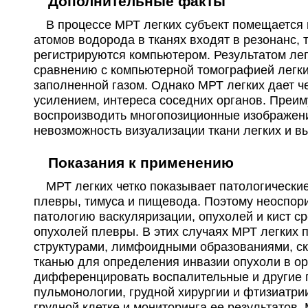
Дополнительные факты
Санкт-Петербург; пр-т Солидарности, д. 4
; м. Технологический институт
В процессе МРТ легких субъект помещается в 
МИБС на Глухарской
+7(812
..п
атомов водорода в тканях входят в резонанс, 
Санкт-Петербург; ул. Глухарская, д. 16, корп. 2
; м. Комендантский проспек
регистрируются компьютером. Результатом ле
МИБС на Приморском проспекте
+7(812
..п
сравнению с компьютерной томографией легки
Санкт-Петербург; пр-т Приморский, д. 3
; м. Чёрная речка
заполненной газом. Однако МРТ легких дает че
усилением, интереса соседних органов. Преи
МЦ Март на Малом проспекте В.О.
+7(499
..п
воспроизводить многопозиционные изображения
Санкт-Петербург; Малый пр-т В.О., д. 54, корп. 3
; м. Василеостровская
невозможность визуализации ткани легких и в
МИБС в Песочном
+7(812
..п
Санкт-Петербург; пос. Песочный, ул. Карла Маркса, д. 43
; м. Озерки
Показания к применению
Гута Клиник на Фадеева
+7(499
..п
МРТ легких четко показывает патологические 
Москва; ул. Фадеева, д. 4А, стр. 1
; м. Маяковская
плевры, тимуса и пищевода. Поэтому неоспор
ПЭТ-Технолоджи на Рихарда Зорге
+7(347
..п
патологию васкуляризации, опухолей и кист с
Уфа; ул. Рихарда Зорге, д. 58, стр. 2
;
опухолей плевры. В этих случаях МРТ легких 
ПЭТ-Технолоджи на 1 Мая
+7(861
..п
структурами, лимфоидными образованиями, с
ул. 1 Мая; д. 167, корп. 9
;
тканью для определения инвазии опухоли в ор
дифференцировать воспалительные и другие п
Ещё клиник -
18
.
Используйте 
пульмонологии, грудной хирургии и фтизиатри
грудной клетке и мониторинга ее результатов.