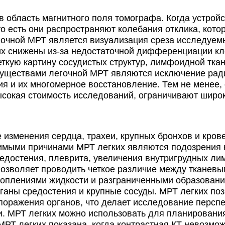
5300₽
область магнитного поля томографа. Когда устройс
Запись
оказать
5300₽
то есть они распространяют колебания отклика, кот
т
гочной МРТ является визуализация среза исследуем
Запись
оказать
х снижены из-за недостаточной дифференциации кле
5300₽
ткую картину сосудистых структур, лимфоидной ткан
муществами легочной МРТ являются исключение ради
Запись
оказать
5940₽
 и их многомерное восстановление. Тем не менее, 
ысокая стоимость исследований, ограничивают широ
Запись
оказать
7700₽
Запись
оказать
8600₽
изменения сердца, трахеи, крупных бронхов и кров
имыми причинами МРТ легких являются подозрения 
Запись
оказать
3000₽
редостения, плеврита, увеличения внутригрудных ли
позволяет проводить четкое различие между тканев
Запись
оказать
коплениями жидкости и разграниченными образовани
3000₽
ганы средостения и крупные сосуды. МРТ легких по
оражения органов, что делает исследование перспе
фильтры
и. МРТ легких можно использовать для планировани
 МРТ легких показана, когда контрастная КТ невозмож