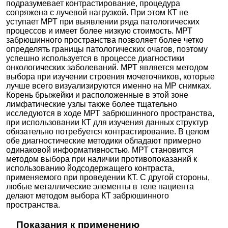
подразумевает контрастирование, процедура
ПЭТ-Технолоджи на 8-й просеке
сопряжена с лучевой нагрузкой. При этом КТ не
Самара; ул. 8-ая просека, д. 48
; м. Безымянка
уступает МРТ при выявлении ряда патологических
+7(800
..показать
процессов и имеет более низкую стоимость. МРТ
3700₽
Запись
забрюшинного пространства позволяет более четко
определять границы патологических очагов, поэтому
ПЭТ-Технолоджи в Подольске
успешно используется в процессе диагностики
Подольск; ул. 50 лет ВЛКСМ, д. 26
;
онкологических заболеваний. МРТ является методом
+7(499
..показать
выбора при изучении строения мочеточников, которые
6500₽
Запись
лучше всего визуализируются именно на МР снимках.
Корень брыжейки и расположенные в этой зоне
СИМЕД на Магнитогорской
лимфатические узлы также более тщательно
Санкт-Петербург; ул. Магнитогорская, д. 23, корп. 1
; м.
исследуются в ходе МРТ забрюшинного пространства,
Ладожская
при использовании КТ для изучения данных структур
+7(499
..показать
обязательно потребуется контрастирование. В целом
7100₽
Запись
обе диагностические методики обладают примерно
одинаковой информативностью. МРТ становится
Ещё клиник -
232
.
Используйте фильтры
методом выбора при наличии противопоказаний к
использованию йодсодержащего контраста,
применяемого при проведении КТ. С другой стороны,
любые металлические элементы в теле пациента
делают методом выбора КТ забрюшинного
пространства.
Показания к применению