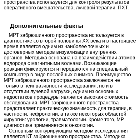
пространства используется для контроля результатов
ABC Медицина в Балашихе
оперативного вмешательства, лучевой терапии, ПХТ.
Балашиха; Горенский б-р, д. 3А
; м. Новогиреево
+7(495
..показать
6900₽
Запись
Дополнительные факты
Он Клиник на Воронцовской 8
МРТ забрюшинного пространства используется в
Москва; ул. Воронцовская, д. 8, стр. 6
; м. Таганская
диагностике со второй половины XX века и в настоящее
+7(499
..показать
время является одним из наиболее точных и
7000₽
Запись
достоверных методов визуализации внутренних
органов. Методика основана на взаимодействии атомов
Поликлиника.ру на Новой Басманной
водорода с магнитными волнами. Возникающие
Москва; ул. Новая Басманная, д. 10, стр. 1
; м. Красные Ворота
реакции фиксируются и передаются на специальный
+7(495
..показать
компьютер в виде послойных снимков. Преимущество
7560₽
Запись
МРТ забрюшинного пространства заключается не
только в неинвазивности исследования, но и в
МЦ Эталон Здоровья на Красноармейской
отсутствии лучевой нагрузки, одним из основных
Ростов-на-Дону; ул. Красноармейская, д. 220А
;
недостатков процедуры является высокая стоимость
+7(863
..показать
обследования. МРТ забрюшинного пространства
8000₽
Запись
представляет практическую значимость для терапии, в
частности, нефрологии, а также некоторых областей
Аперто Диагностик на Красном проспекте
хирургии: урологии, травматологии. Кроме того, МР-
Новосибирск; Красный пр-т, д. 54
; м. Красный проспект
диагностика применяется в онкологии.
+7(383
..показать
Основным конкурирующим методом исследования
9000₽
Запись
является КТ забрюшинного пространства. Методика