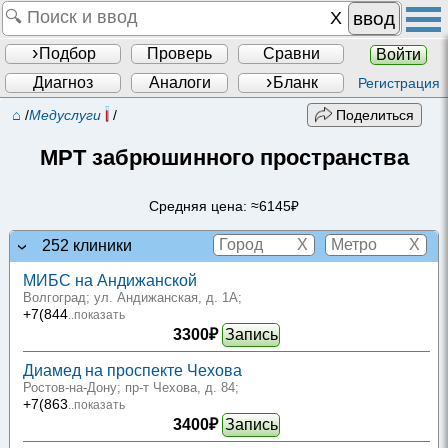
ввод
Подбор
Проверь
Сравни
Войти
Диагноз
Аналоги
Бланк
Регистрация
⌂
/
Медуслуги
/
Поделиться
МРТ забрюшинного пространства
Средняя цена: ≈6145₽
X
X
252 клиники
МИБС на Андижанской
Волгоград; ул. Андижанская, д. 1А
;
+7(844
..показать
3300₽
Запись
Диамед на проспекте Чехова
Ростов-на-Дону; пр-т Чехова, д. 84
;
+7(863
..показать
3400₽
Запись