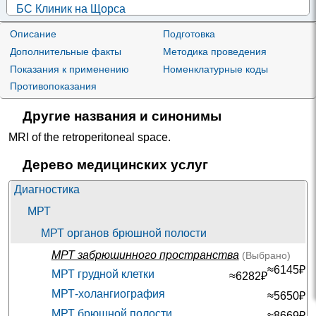
БС Клиник на Щорса
Екатеринбург; ул. Щорса, д. 54А
; м. Чкаловская
+7(800
Описание
Подготовка
..показать
3700₽
Запись
Дополнительные факты
Методика проведения
Показания к применению
Номенклатурные коды
МИБС на Мяги
Самара; ул. Мяги, д. 19
; м. Гагаринская
Противопоказания
+7(846
..показать
4100₽
Запись
Другие названия и синонимы
МИБС на Калинина
MRI of the retroperitoneal space
.
Самара; ул. Калинина, д. 32
; м. Безымянка
+7(846
..показать
Дерево медицинских услуг
4100₽
Запись
Диагностика
МИБС на Мичурина
МРТ
Самара; ул. Мичурина, д. 125
; м. Российская
+7(846
..показать
МРТ органов брюшной полости
4100₽
Запись
МРТ забрюшинного пространства
(Выбрано)
ЕвроДон на Социалистической
≈6145₽
МРТ грудной клетки
Ростов-на-Дону; ул. Социалистическая, д. 208
;
≈6282₽
+7(863
..показать
МРТ-холангиография
≈5650₽
4190₽
Запись
МРТ брюшной полости
≈8669₽