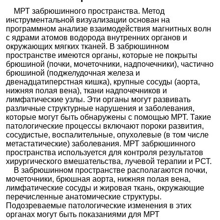
МРТ забрюшинного пространства. Метод
инструментальной визуализации основан на
программном анализе взаимодействия магнитных волн
с ядрами атомов водорода внутренних органов и
окружающих мягких тканей. В забрюшинном
пространстве имеются органы, которые не покрыты
брюшиной (почки, мочеточники, надпочечники), частично
брюшиной (поджелудочная железа и
двенадцатиперстная кишка), крупные сосуды (аорта,
нижняя полая вена), ткани надпочечников и
лимфатические узлы. Эти органы могут развивать
различные структурные нарушения и заболевания,
которые могут быть обнаружены с помощью МРТ. Такие
патологические процессы включают пороки развития,
сосудистые, воспалительные, опухолевые (в том числе
метастатические) заболевания. МРТ забрюшинного
пространства используется для контроля результатов
хирургического вмешательства, лучевой терапии и РСТ.
В забрюшинном пространстве располагаются почки,
мочеточники, брюшная аорта, нижняя полая вена,
лимфатические сосуды и жировая ткань, окружающие
перечисленные анатомические структуры.
Подозреваемые патологические изменения в этих
органах могут быть показаниями для МРТ