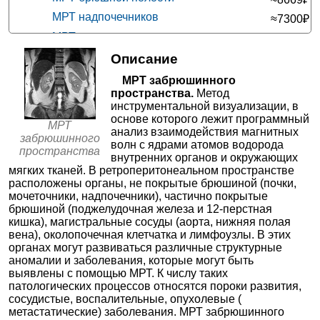
ЕвроДон на Вавилова
МРТ надпочечников
≈7300₽
Ростов-на-Дону; ул. Вавилова, д. 57
;
+7(863
МРТ сердца
..показать
≈12437₽
4190₽
Запись
МРТ кишечника
Описание
≈12067₽
СмартМед на проспекте Космонавтов
МРТ печени
≈8635₽
МРТ забрюшинного
Ростов-на-Дону; пр-т Космонавтов, д. 25А
;
пространства.
Метод
МРТ легких
≈4765₽
+7(863
..показать
инструментальной визуализации, в
4500₽
Запись
МРТ поджелудочной железы
≈5840₽
основе которого лежит программный
МРТ
анализ взаимодействия магнитных
МРТ прямой кишки
≈8289₽
забрюшинного
МЦ МРТ+ на Коммунистической
волн с ядрами атомов водорода
пространства
Волгоград; ул. Коммунистическая, д. 19Д
;
МРТ селезенки
≈4850₽
внутренних органов и окружающих
+7(844
..показать
мягких тканей. В ретроперитонеальном пространстве
МРПХГ (МРТ-панкреатохолангиография)
4700₽
Запись
расположены органы, не покрытые брюшиной (почки,
≈5687₽
МРТ средостения
мочеточники, надпочечники), частично покрытые
≈7943₽
Клиника Эксперт на Красноармейской
брюшиной (поджелудочная железа и 12-перстная
Ростов-на-Дону; ул. Красноармейская, д. 262/122
;
кишка), магистральные сосуды (аорта, нижняя полая
+7(863
..показать
вена), околопочечная клетчатка и лимфоузлы. В этих
4990₽
Запись
органах могут развиваться различные структурные
аномалии и заболевания, которые могут быть
ПЭТ-Технолоджи в Балашихе
выявлены с помощью МРТ. К числу таких
Балашиха; ул. Карбышева, д. 6Б
;
патологических процессов относятся пороки развития,
+7(499
..показать
сосудистые, воспалительные, опухолевые (
6500₽
Запись
метастатические) заболевания. МРТ забрюшинного