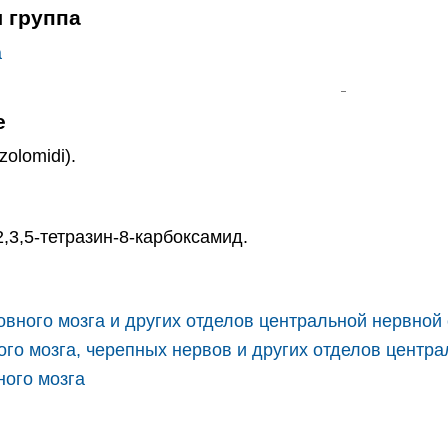
 группа
а
е
lomidi).
,3,5-тетразин-8-карбоксамид.
вного мозга и других отделов центральной нервной
го мозга, черепных нервов и других отделов центр
ного мозга