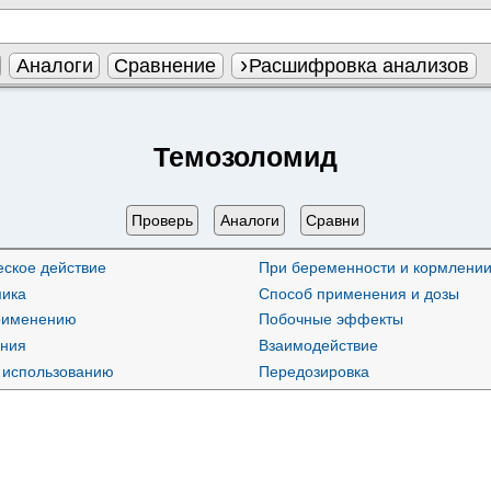
Аналоги
Сравнение
Расшифровка анализов
Темозоломид
Проверь
Аналоги
Сравни
ское действие
При беременности и кормлении
ика
Способ применения и дозы
применению
Побочные эффекты
ания
Взаимодействие
 использованию
Передозировка