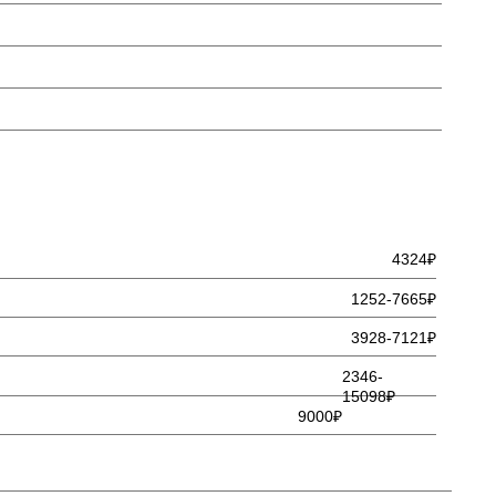
4324₽
1252-7665₽
3928-7121₽
2346-
15098₽
9000₽