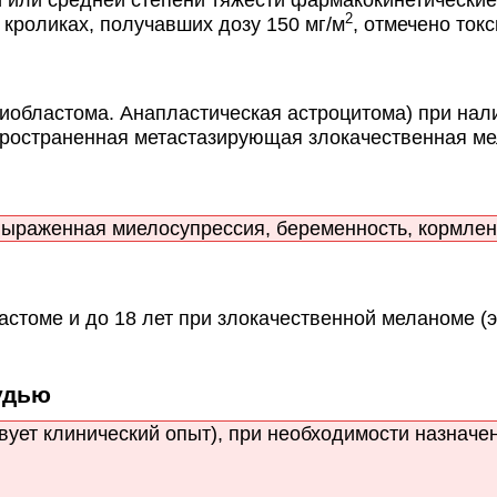
2
кроликах, получавших дозу 150 мг/м
, отмечено ток
областома. Анапластическая астроцитома) при нал
пространенная метастазирующая злокачественная мел
 выраженная миелосупрессия, беременность, кормлен
стоме и до 18 лет при злокачественной меланоме (
удью
ует клинический опыт), при необходимости назначен