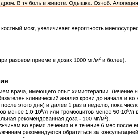
ндром. В тч боль в животе. Одышка. Озноб. Алопеци
стный мозг, увеличивает вероятность миелосупрес
2
и разовом приеме в дозах 1000 мг/м
и более).
ния
м врача, имеющего опыт химиотерапии. Лечение на
бязателен клинический анализ крови до начала и во в
 после этого дня) и далее 1 раз в неделю, пока числ
9
9
ов менее 1,0·10
/л или тромбоцитов менее 50·10
/л 
2
ьная рекомендованная доза - 100 мг/м
).
чинам во время лечения и в течение 6 мес после е
жчинам рекомендуется обратиться за консультацией