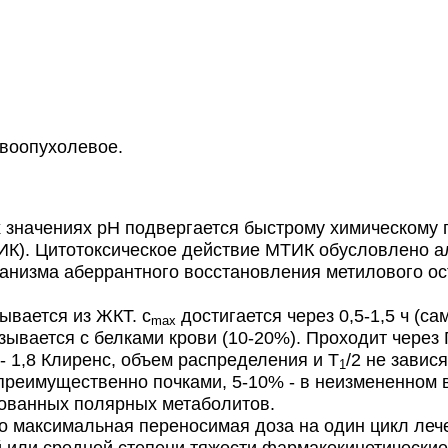
воопухолевое.
 значениях pH подвергается быстрому химическому
К). Цитотоксическое действие МТИК обусловлено а
низма аберрантного восстановления метилового ост
вается из ЖКТ. с
достигается через 0,5-1,5 ч (са
max
зывается с белками крови (10-20%). Проходит через 
 - 1,8 Клиренс, объем распределения и Т
/2 не завис
1
 преимущественно почками, 5-10% - в неизмененном 
ованных полярных метаболитов.
максимальная переносимая доза на один цикл лечен
й или средней степени тяжести фармакокинетически