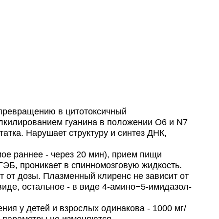
 превращению в цитотоксичный
лкилированием гуанина в положении О6 и N7
атка. Нарушает структуру и синтез ДНК,
мое раннее - через 20 мин), прием пищи
ГЭБ, проникает в спинномозговую жидкость.
ят от дозы. Плазменный клиренс не зависит от
виде, остальное - в виде 4-амино−5-имидазол-
ия у детей и взрослых одинакова - 1000 мг/
е параметры не изменяются.