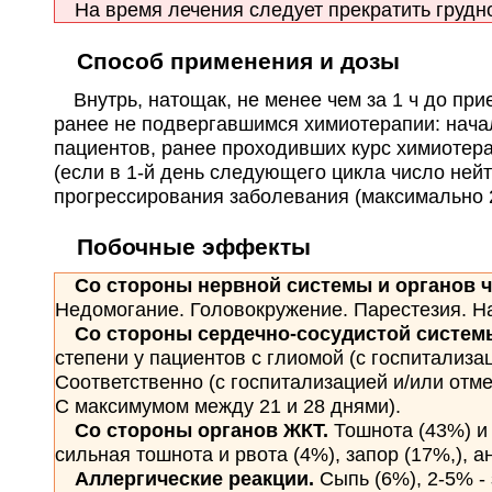
На время лечения следует прекратить грудно
Способ применения и дозы
Внутрь, натощак, не менее чем за 1 ч до при
ранее не подвергавшимся химиотерапии: начал
пациентов, ранее проходивших курс химиотерап
(если в 1-й день следующего цикла число ней
прогрессирования заболевания (максимально 2
Побочные эффекты
Со стороны нервной системы и органов ч
Недомогание. Головокружение. Парестезия. Н
Со стороны сердечно-сосудистой системы
степени у пациентов с глиомой (с госпитализа
Соответственно (с госпитализацией и/или отм
С максимумом между 21 и 28 днями).
Со стороны органов ЖКТ.
Тошнота (43%) и
сильная тошнота и рвота (4%), запор (17%,), а
Аллергические реакции.
Сыпь (6%), 2-5% - 