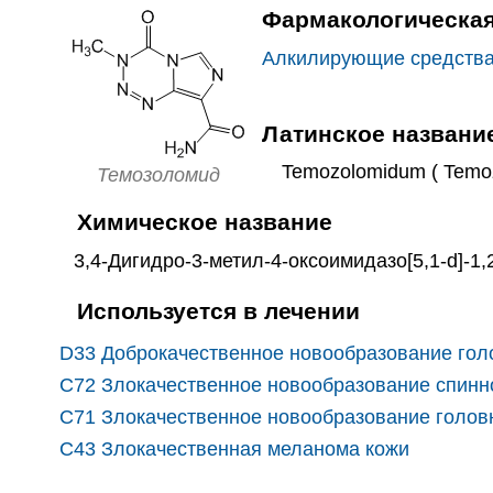
Фармакологическая
Алкилирующие средств
Латинское названи
Temozolomidum ( Temozo
Темозоломид
Химическое название
3,4-Дигидро-3-метил-4-оксоимидазо[5,1-d]-1,2
Используется в лечении
D33 Доброкачественное новообразование голо
C72 Злокачественное новообразование спинно
C71 Злокачественное новообразование голов
C43 Злокачественная меланома кожи