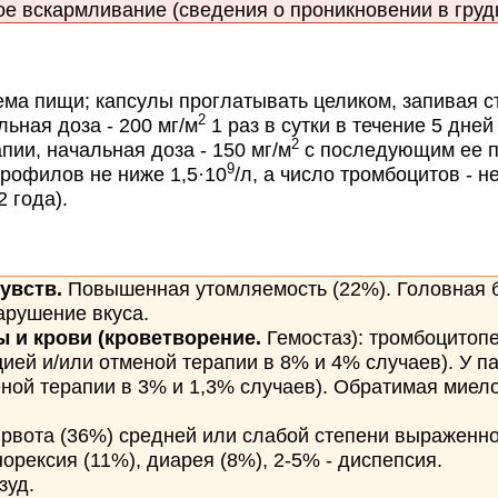
е вскармливание (сведения о проникновении в грудн
ема пищи; капсулы проглатывать целиком, запивая с
2
ьная доза - 200 мг/м
1 раз в сутки в течение 5 дне
2
ии, начальная доза - 150 мг/м
с последующим ее п
9
трофилов не ниже 1,5·10
/л, а число тромбоцитов - н
 года).
увств.
Повышенная утомляемость (22%). Головная бо
арушение вкуса.
 и крови (кроветворение.
Гемостаз): тромбоцитопе
цией и/или отменой терапии в 8% и 4% случаев). У п
еной терапии в 3% и 1,3% случаев). Обратимая миело
 рвота (36%) средней или слабой степени выраженнос
норексия (11%), диарея (8%), 2-5% - диспепсия.
зуд.