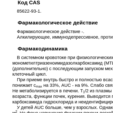
Код CAS
85622-93-1.
Фармакологическое действие
Фармакологическое действие -.
Алкилирующее, иммунодепрессивное, проти
Фармакодинамика
В системном кровотоке при физиологических
монометилтриазеноимидазолкарбоксамид (МТИ
(дополнительно) с последующим запуском меха
клеточный цикл.
При приеме внутрь быстро и полностью всасы
понижает с
на 33%, AUC - на 9%. Слабо свя
max
Не метаболизируется в печени. Т
/2 из плазмы
1
возраста, функции почек, курения. Выводится
карбоксамида гидрохлорида и неидентифицир
У детей AUC больше, чем у взрослых. Однако 
2
м
. На фоне нарушения функции печени легко