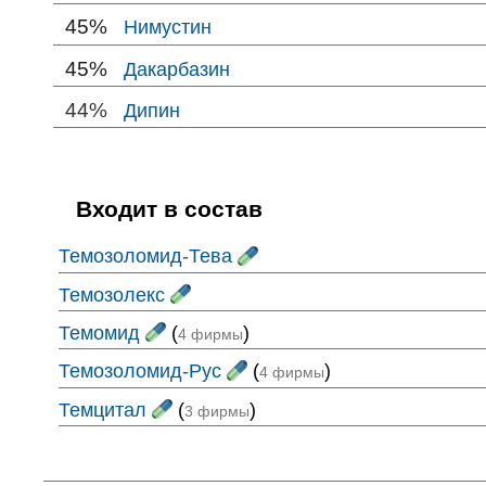
45%
Нимустин
45%
Дакарбазин
44%
Дипин
Входит в состав
Темозоломид-Тева
Темозолекс
Темомид
(
)
4 фирмы
Темозоломид-Рус
(
)
4 фирмы
Темцитал
(
)
3 фирмы