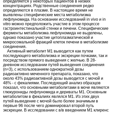
определяется у некоторых пациентов в низких
концентрациях. Родственные соединения редко
определяются в плазме. В настоящее время не
выявлены специфические места метаболизма
лефлуномида. На основании исследований in vivo и in
vitro можно предположить участие в этом процессе
гастроинтестинальной стенки и печени. Специфические
ферменты метаболизма лефлуномида не выделены,
однако показано участие цитоплазматической и
микросомальной фракций клеток печени в метаболизме
соединения.
Активный метаболит М1 выводится как путем
последующего метаболизма и экскреции почками, так и
посредством прямого выведения с желчью. В 28-
дневном исследовании путей выведения соединения
(n=3), с использованием однократной дозы
радиоактивно меченного препарата, показано, что
около 43% радиоактивной дозы выводится с мочой и
48% - с фекалиями. Последующий анализ образцов
показал, что основными метаболитами в моче являются
глюкурониды лефлуномида и дериваты М1. Основным
метаболитом в фекалиях являлся М1. Из этих двух
путей выведение с мочой было более значимым в
первые 96 после чего доминировал второй путь
экскреции. В исследовании с в/в введением М1 клиренс