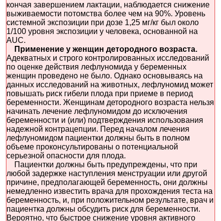
кончая завершением лактации, наблюдается снижение
выживаемости потомства более чем на 90%. Уровень
системной экспозиции при дозе 1,25 мг/кг был около
1/100 уровня экспозиции у человека, основанной на
AUC.
Применение у женщин детородного возраста.
Адекватных и строго контролированных исследований
по оценке действия лефлуномида у беременных
женщин проведено не было. Однако основываясь на
данных исследований на животных, лефлуномид может
повышать риск гибели плода при приеме в период
беременности. Женщинам детородного возраста нельзя
начинать лечение лефлуномидом до исключения
беременности и (или) подтверждения использования
надежной контрацепции. Перед началом лечения
лефлуномидом пациентки должны быть в полном
объеме проконсультированы о потенциальной
серьезной опасности для плода.
Пациентки должны быть предупреждены, что при
любой задержке наступления менструации или другой
причине, предполагающей беременность, они должны
немедленно известить врача для прохождения теста на
беременность, и, при положительном результате, врач и
пациентка должны обсудить риск для беременности.
Вероятно, что быстрое снижение уровня активного