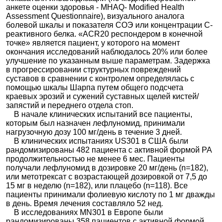
анкете оценки здоровья - MHAQ- Modified Health
Assessment Questionnaire), визуального аналога
болевой шкалы и показателя СОЭ или концентрации С-
реактивного белка. «ACR20 респондером в конечной
точке» является пациент, у которого на момент
окончания исследований наблюдалось 20% или более
улучшение по указанным выше параметрам. Задержка
в прогрессировании структурных повреждений
суставов в сравнении с контролем определялась с
помощью шкалы Шарпа путем общего подсчета
краевых эрозий и сужений суставных щелей кистей/
запястий и переднего отдела стоп.
В начале клинических испытаний все пациенты,
которым был назначен лефлуномид, принимали
нагрузочную дозу 100 мг/день в течение 3 дней.
В клинических испытаниях US301 в США были
рандомизированы 482 пациента с активной формой РА
продолжительностью не менее 6 мес. Пациенты
получали лефлуномид в дозировке 20 мг/день (n=182),
или метотрексат с возрастающей дозировкой от 7,5 до
15 мг в неделю (n=182), или плацебо (n=118). Все
пациенты принимали фолиевую кислоту по 1 мг дважды
в день. Время лечения составляло 52 нед.
В исследованиях MN301 в Европе были
рандомизированы 358 пациентов с активной формой