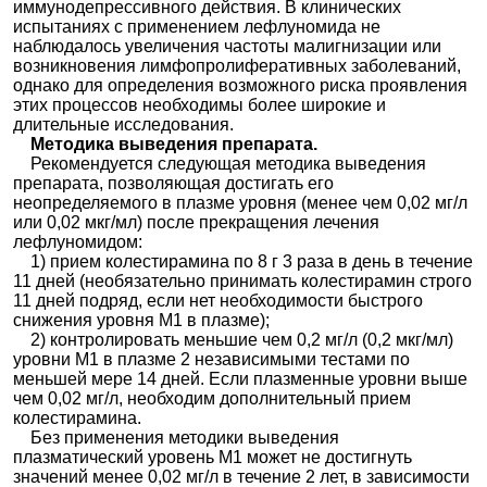
иммунодепрессивного действия. В клинических
испытаниях с применением лефлуномида не
наблюдалось увеличения частоты малигнизации или
возникновения лимфопролиферативных заболеваний,
однако для определения возможного риска проявления
этих процессов необходимы более широкие и
длительные исследования.
Методика выведения препарата.
Рекомендуется следующая методика выведения
препарата, позволяющая достигать его
неопределяемого в плазме уровня (менее чем 0,02 мг/л
или 0,02 мкг/мл) после прекращения лечения
лефлуномидом:
1) прием колестирамина по 8 г 3 раза в день в течение
11 дней (необязательно принимать колестирамин строго
11 дней подряд, если нет необходимости быстрого
снижения уровня М1 в плазме);
2) контролировать меньшие чем 0,2 мг/л (0,2 мкг/мл)
уровни М1 в плазме 2 независимыми тестами по
меньшей мере 14 дней. Если плазменные уровни выше
чем 0,02 мг/л, необходим дополнительный прием
колестирамина.
Без применения методики выведения
плазматический уровень М1 может не достигнуть
значений менее 0,02 мг/л в течение 2 лет, в зависимости