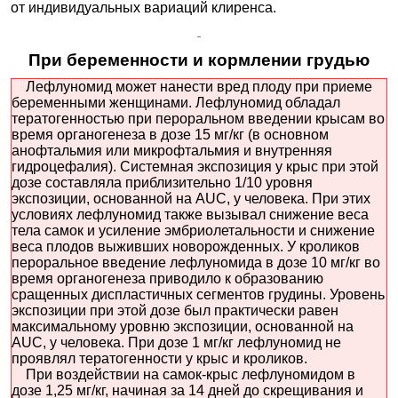
от индивидуальных вариаций клиренса.
При беременности и кормлении грудью
Лефлуномид может нанести вред плоду при приеме
беременными женщинами. Лефлуномид обладал
тератогенностью при пероральном введении крысам во
время органогенеза в дозе 15 мг/кг (в основном
анофтальмия или микрофтальмия и внутренняя
гидроцефалия). Системная экспозиция у крыс при этой
дозе составляла приблизительно 1/10 уровня
экспозиции, основанной на AUC, у человека. При этих
условиях лефлуномид также вызывал снижение веса
тела самок и усиление эмбриолетальности и снижение
веса плодов выживших новорожденных. У кроликов
пероральное введение лефлуномида в дозе 10 мг/кг во
время органогенеза приводило к образованию
сращенных диспластичных сегментов грудины. Уровень
экспозиции при этой дозе был практически равен
максимальному уровню экспозиции, основанной на
AUC, у человека. При дозе 1 мг/кг лефлуномид не
проявлял тератогенности у крыс и кроликов.
При воздействии на самок-крыс лефлуномидом в
дозе 1,25 мг/кг, начиная за 14 дней до скрещивания и