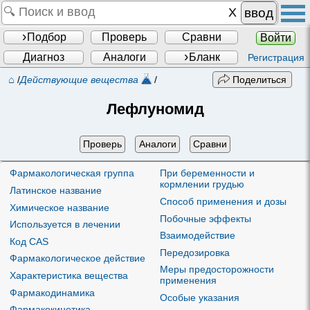
ввод
Подбор
Проверь
Сравни
Войти
Диагноз
Аналоги
Бланк
Регистрация
⌂
/
Действующие вещества
/
Поделиться
Лефлуномид
Проверь
Аналоги
Сравни
Фармакологическая группа
При беременности и
кормлении грудью
Латинское название
Способ применения и дозы
Химическое название
Побочные эффекты
Используется в лечении
Взаимодействие
Код CAS
Передозировка
Фармакологическое действие
Меры предосторожности
Характеристика вещества
применения
Фармакодинамика
Особые указания
Фармакокинетика