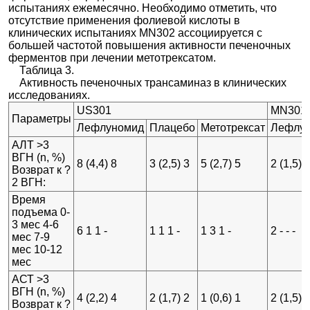
испытаниях ежемесячно. Необходимо отметить, что
отсутствие применения фолиевой кислоты в
клинических испытаниях MN302 ассоциируется с
большей частотой повышения активности печеночных
ферментов при лечении метотрексатом.
Таблица 3.
Активность печеночных трансаминаз в клинических
исследованиях.
US301
MN301
Параметры
Лефлуномид
Плацебо
Метотрексат
Лефлу
АЛТ >3
ВГН (n, %)
8 (4,4) 8
3 (2,5) 3
5 (2,7) 5
2 (1,5) 
Возврат к ?
2 ВГН:
Время
подъема 0-
3 мес 4-6
6 1 1 -
1 1 1 -
1 3 1 -
2 - - -
мес 7-9
мес 10-12
мес
АСТ >3
ВГН (n, %)
4 (2,2) 4
2 (1,7) 2
1 (0,6) 1
2 (1,5) 
Возврат к ?