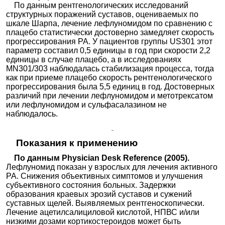
По данным рентгенологических исследований
структурных поражений суставов, оцениваемых по
шкале Шарпа, лечение лефлуномидом по сравнению с
плацебо статистически достоверно замедляет скорость
прогрессирования РА. У пациентов группы US301 этот
параметр составил 0,5 единицы в год при скорости 2,2
единицы в случае плацебо, а в исследованиях
MN301/303 наблюдалась стабилизация процесса, тогда
как при приеме плацебо скорость рентгенологического
прогрессирования была 5,5 единиц в год. Достоверных
различий при лечении лефлуномидом и метотрексатом
или лефлуномидом и сульфасалазином не
наблюдалось.
Показания к применению
По данным Physician Desk Reference (2005).
Лефлуномид показан у взрослых для лечения активного
РА. Снижения объективных симптомов и улучшения
субъективного состояния больных. Задержки
образования краевых эрозий суставов и сужений
суставных щелей. Выявляемых рентгеноскопически.
Лечение ацетилсалициловой кислотой, НПВС и/или
низкими дозами кортикостероидов может быть