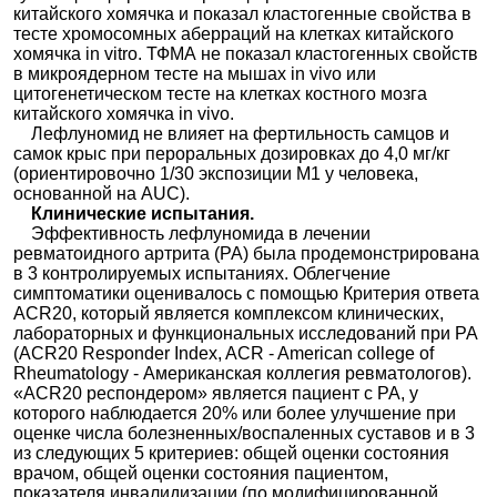
китайского хомячка и показал кластогенные свойства в
тесте хромосомных аберраций на клетках китайского
хомячка in vitro. ТФМА не показал кластогенных свойств
в микроядерном тесте на мышах in vivo или
цитогенетическом тесте на клетках костного мозга
китайского хомячка in vivo.
Лефлуномид не влияет на фертильность самцов и
самок крыс при пероральных дозировках до 4,0 мг/кг
(ориентировочно 1/30 экспозиции М1 у человека,
основанной на AUC).
Клинические испытания.
Эффективность лефлуномида в лечении
ревматоидного артрита (РА) была продемонстрирована
в 3 контролируемых испытаниях. Облегчение
симптоматики оценивалось с помощью Критерия ответа
ACR20, который является комплексом клинических,
лабораторных и функциональных исследований при РА
(ACR20 Responder Index, ACR - American сollege of
Rheumatology - Американская коллегия ревматологов).
«ACR20 респондером» является пациент с РА, у
которого наблюдается 20% или более улучшение при
оценке числа болезненных/воспаленных суставов и в 3
из следующих 5 критериев: общей оценки состояния
врачом, общей оценки состояния пациентом,
показателя инвалидизации (по модифицированной