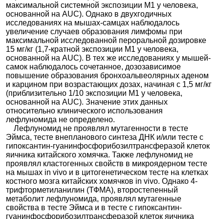
максимальной системной экспозиции М1 у человека,
основанной на AUC). Однако в двухгодичных
исследованиях на мышах-самцах наблюдалось
увеличение случаев образования лимфомы при
максимальной исследованной пероральной дозировке
15 мг/кг (1,7-кратной экспозиции М1 у человека,
основанной на AUC). В тех же исследованиях у мышей-
самок наблюдалось сочетанное, дозозависимое
повышение образования бронхоальвеолярных аденом
и карцином при возрастающих дозах, начиная с 1,5 мг/кг
(приблизительно 1/10 экспозиции М1 у человека,
основанной на AUC). Значение этих данных
относительно клинического использования
лефлуномида не определено.
Лефлуномид не проявлял мутагенности в тесте
Эймса, тесте внепланового синтеза ДНК и/или тесте с
гипоксантин-гуанинфосфорибозилтрансферазой клеток
яичника китайского хомячка. Также лефлуномид не
проявлял кластогенных свойств в микроядерном тесте
на мышах in vivo и в цитогенетическом тесте на клетках
костного мозга китайских хомячков in vivo. Однако 4-
трифторметиланилин (ТФМА), второстепенный
метаболит лефлуномида, проявлял мутагенные
свойства в тесте Эймса и в тесте с гипоксантин-
гуанинфосфорибозилтрансферазой клеток яичника