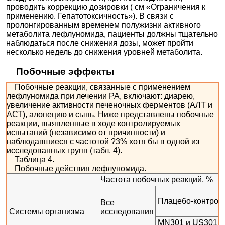
проводить коррекцию дозировки ( см «Ограничения к
применению. Гепатотоксичность»). В связи с
пролонгированным временем полужизни активного
метаболита лефлуномида, пациенты должны тщательно
наблюдаться после снижения дозы, может пройти
несколько недель до снижения уровней метаболита.
Побочные эффекты
Побочные реакции, связанные с применением
лефлуномида при лечении РА, включают: диарею,
увеличение активности печеночных ферментов (АЛТ и
АСТ), алопецию и сыпь. Ниже представлены побочные
реакции, выявленные в ходе контролируемых
испытаний (независимо от причинности) и
наблюдавшиеся с частотой ?3% хотя бы в одной из
исследованных групп (табл. 4).
Таблица 4.
Побочные действия лефлуномида.
Частота побочных реакций, %
Плацебо-контрол
Все
Системы организма
исследования
MN301 и US301