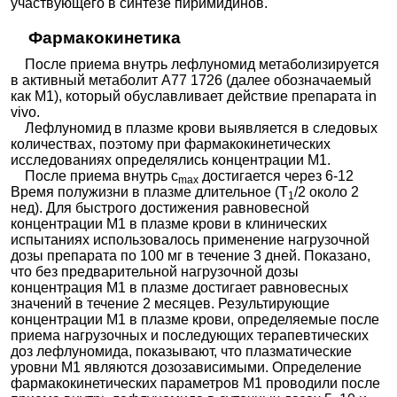
участвующего в синтезе пиримидинов.
Фармакокинетика
После приема внутрь лефлуномид метаболизируется
в активный метаболит А77 1726 (далее обозначаемый
как М1), который обуславливает действие препарата in
vivo.
Лефлуномид в плазме крови выявляется в следовых
количествах, поэтому при фармакокинетических
исследованиях определялись концентрации М1.
После приема внутрь с
достигается через 6-12
max
Время полужизни в плазме длительное (Т
/2 около 2
1
нед). Для быстрого достижения равновесной
концентрации М1 в плазме крови в клинических
испытаниях использовалось применение нагрузочной
дозы препарата по 100 мг в течение 3 дней. Показано,
что без предварительной нагрузочной дозы
концентрация М1 в плазме достигает равновесных
значений в течение 2 месяцев. Результирующие
концентрации М1 в плазме крови, определяемые после
приема нагрузочных и последующих терапевтических
доз лефлуномида, показывают, что плазматические
уровни М1 являются дозозависимыми. Определение
фармакокинетических параметров М1 проводили после