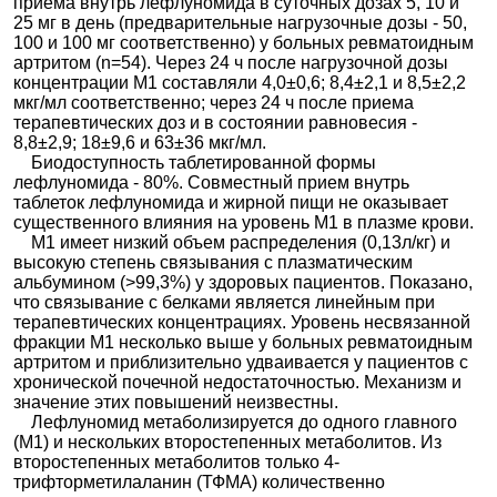
приема внутрь лефлуномида в суточных дозах 5, 10 и
25 мг в день (предварительные нагрузочные дозы - 50,
100 и 100 мг соответственно) у больных ревматоидным
артритом (n=54). Через 24 ч после нагрузочной дозы
концентрации М1 составляли 4,0±0,6; 8,4±2,1 и 8,5±2,2
мкг/мл соответственно; через 24 ч после приема
терапевтических доз и в состоянии равновесия -
8,8±2,9; 18±9,6 и 63±36 мкг/мл.
Биодоступность таблетированной формы
лефлуномида - 80%. Совместный прием внутрь
таблеток лефлуномида и жирной пищи не оказывает
существенного влияния на уровень М1 в плазме крови.
М1 имеет низкий объем распределения (0,13л/кг) и
высокую степень связывания с плазматическим
альбумином (>99,3%) у здоровых пациентов. Показано,
что связывание с белками является линейным при
терапевтических концентрациях. Уровень несвязанной
фракции М1 несколько выше у больных ревматоидным
артритом и приблизительно удваивается у пациентов с
хронической почечной недостаточностью. Механизм и
значение этих повышений неизвестны.
Лефлуномид метаболизируется до одного главного
(М1) и нескольких второстепенных метаболитов. Из
второстепенных метаболитов только 4-
трифторметилаланин (ТФМА) количественно