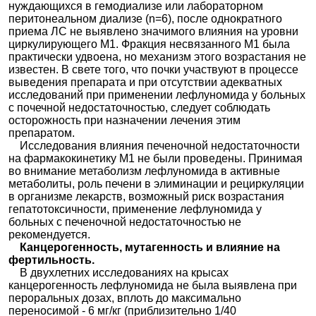
нуждающихся в гемодиализе или лабораторном
перитонеальном диализе (n=6), после однократного
приема ЛС не выявлено значимого влияния на уровни
циркулирующего М1. Фракция несвязанного М1 была
практически удвоена, но механизм этого возрастания не
известен. В свете того, что почки участвуют в процессе
выведения препарата и при отсутствии адекватных
исследований при применении лефлуномида у больных
с почечной недостаточностью, следует соблюдать
осторожность при назначении лечения этим
препаратом.
Исследования влияния печеночной недостаточности
на фармакокинетику М1 не были проведены. Принимая
во внимание метаболизм лефлуномида в активные
метаболиты, роль печени в элиминации и рециркуляции
в организме лекарств, возможный риск возрастания
гепатотоксичности, применение лефлуномида у
больных с печеночной недостаточностью не
рекомендуется.
Канцерогенность, мутагенность и влияние на
фертильность.
В двухлетних исследованиях на крысах
канцерогенность лефлуномида не была выявлена при
пероральных дозах, вплоть до максимально
переносимой - 6 мг/кг (приблизительно 1/40