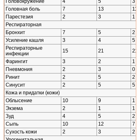
Головокружение
4
5
3
Головная боль
7
13
11
Парестезия
2
3
1
Респираторная
Бронхит
7
5
2
Усиление кашля
3
4
5
Респираторные
15
21
21
инфекции
Фарингит
3
2
1
Пневмония
2
3
0
Ринит
2
5
2
Синусит
2
5
5
Кожа и придатки (кожи)
Облысение
10
9
1
Экзема
2
1
1
Зуд
4
5
2
Сыпь
10
12
7
Сухость кожи
2
3
2
Урогенитальная