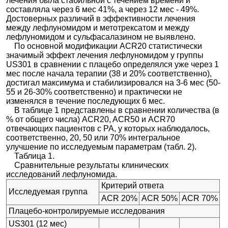
лечения была стабильной с течением времени и
составляла через 6 мес 41%, а через 12 мес - 49%.
Достоверных различий в эффективности лечения
между лефлуномидом и метотрексатом и между
лефлуномидом и сульфасалазином не выявлено.
По основной модификации ACR20 статистически
значимый эффект лечения лефлуномидом у группы
US301 в сравнении с плацебо определялся уже через 1
мес после начала терапии (38 и 20% соответственно),
достигал максимума и стабилизировался на 3-6 мес (50-
55 и 26-30% соответственно) и практически не
изменялся в течение последующих 6 мес.
В таблице 1 представлены в сравнении количества (в
% от общего числа) ACR20, ACR50 и ACR70
отвечающих пациентов с РА, у которых наблюдалось,
соответственно, 20, 50 или 70% интегральное
улучшение по исследуемым параметрам (табл. 2).
Таблица 1.
Сравнительные результаты клинических
исследований лефлуномида.
Критерий ответа
Исследуемая группа
ACR 20%
ACR 50%
ACR 70%
Плацебо-контролируемые исследования
US301 (12 мес)