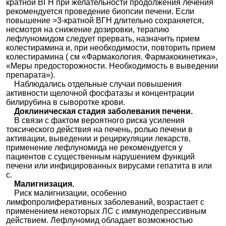
кратной ВГН при желательности продолжения лечения
рекомендуется проведение биопсии печени. Если
повышение >3-кратной ВГН длительно сохраняется,
несмотря на снижение дозировки, терапию
лефлуномидом следует прервать, назначить прием
колестирамина и, при необходимости, повторить прием
колестирамина ( см «Фармакология. Фармакокинетика»,
«Меры предосторожности. Необходимость в выведении
препарата»).
Наблюдались отдельные случаи повышения
активности щелочной фосфатазы и концентрации
билирубина в сыворотке крови.
Доклиническая стадия заболевания печени.
В связи с фактом вероятного риска усиления
токсического действия на печень, ролью печени в
активации, выведении и рециркуляции лекарств,
применение лефлуномида не рекомендуется у
пациентов с существенным нарушением функций
печени или инфицированных вирусами гепатита в или
с.
Малигнизация.
Риск малигнизации, особенно
лимфопролиферативных заболеваний, возрастает с
применением некоторых ЛС с иммунодепрессивным
действием. Лефлуномид обладает возможностью