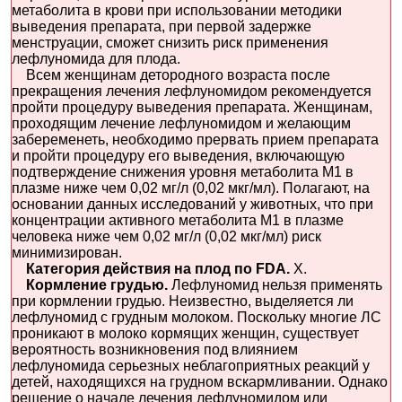
метаболита в крови при использовании методики
выведения препарата, при первой задержке
менструации, сможет снизить риск применения
лефлуномида для плода.
Всем женщинам детородного возраста после
прекращения лечения лефлуномидом рекомендуется
пройти процедуру выведения препарата. Женщинам,
проходящим лечение лефлуномидом и желающим
забеременеть, необходимо прервать прием препарата
и пройти процедуру его выведения, включающую
подтверждение снижения уровня метаболита М1 в
плазме ниже чем 0,02 мг/л (0,02 мкг/мл). Полагают, на
основании данных исследований у животных, что при
концентрации активного метаболита М1 в плазме
человека ниже чем 0,02 мг/л (0,02 мкг/мл) риск
минимизирован.
Категория действия на плод по FDA.
X.
Кормление грудью.
Лефлуномид нельзя применять
при кормлении грудью. Неизвестно, выделяется ли
лефлуномид с грудным молоком. Поскольку многие ЛС
проникают в молоко кормящих женщин, существует
вероятность возникновения под влиянием
лефлуномида серьезных неблагоприятных реакций у
детей, находящихся на грудном вскармливании. Однако
решение о начале лечения лефлуномидом или