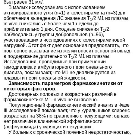
был равен 31 мл/.
В малых исследованиях с использованием
активированного угля (n=1) и колестирамина (n=3) для
облегчения выведения ЛС значения Т
/2 М1 из плазмы
1
in vivo снижались с более чем 1 недели до
приблизительно 1 дня. Сходные снижения Т
/2
1
наблюдались у группы добровольцев (n=96),
участвовавших в исследованиях с колестираминовой
нагрузкой. Этот факт дает основания предполагать, что
повторное всасывание из желчи вносит основной вклад
в поддержание длительного Т
/2 М1 из плазмы.
1
Исследования, проводимые при применении
гемодиализа и амбулаторного перитонеального
диализа, показывают, что М1 не диализируется из
плазмы и перитонеальной жидкости.
Зависимость параметров фармакокинетики от
некоторых факторов.
Достоверных половых и возрастных различий в
фармакокинетике М1 in vivo не выявлено.
Популяционный фармакокинетический анализ в Фазе
III исследований показывает, что у курильщиков клиренс
возрастает на 38% по сравнению с некурящими; однако
нет различий в клинической эффективности
(лефлуномида) у курящих и некурящих.
У больных с хронической почечной недостаточностью,