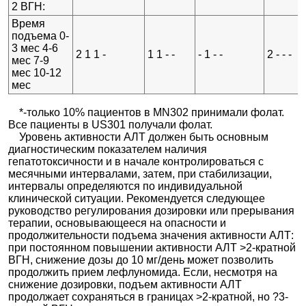
2 ВГН:
Время
подъема 0-
3 мес 4-6
2 1 1 -
1 1 - -
- 1 - -
2 - - -
мес 7-9
мес 10-12
мес
*-только 10% пациентов в MN302 принимали фолат.
Все пациенты в US301 получали фолат.
Уровень активности АЛТ должен быть основным
диагностическим показателем наличия
гепатотоксичности и в начале контролироваться с
месячными интервалами, затем, при стабилизации,
интервалы определяются по индивидуальной
клинической ситуации. Рекомендуется следующее
руководство регулирования дозировки или прерывания
терапии, основывающееся на опасности и
продолжительности подъема значения активности АЛТ:
при постоянном повышении активности АЛТ >2-кратной
ВГН, снижение дозы до 10 мг/день может позволить
продолжить прием лефлуномида. Если, несмотря на
снижение дозировки, подъем активности АЛТ
продолжает сохраняться в границах >2-кратной, но ?3-