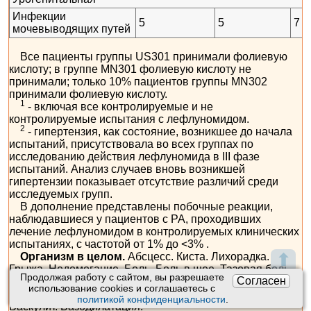
Инфекции
5
5
7
мочевыводящих путей
Все пациенты группы US301 принимали фолиевую
кислоту; в группе MN301 фолиевую кислоту не
принимали; только 10% пациентов группы MN302
принимали фолиевую кислоту.
1
- включая все контролируемые и не
контролируемые испытания с лефлуномидом.
2
- гипертензия, как состояние, возникшее до начала
испытаний, присутствовала во всех группах по
исследованию действия лефлуномида в III фазе
испытаний. Анализ случаев вновь возникшей
гипертензии показывает отсутствие различий среди
исследуемых групп.
В дополнение представлены побочные реакции,
наблюдавшиеся у пациентов с РА, проходивших
лечение лефлуномидом в контролируемых клинических
испытаниях, с частотой от 1% до <3% .
Организм в целом.
Абсцесс. Киста. Лихорадка.
⬆
Грыжа. Недомогание. Боль. Боль в шее. Тазовая боль.
Продолжая работу с сайтом, вы разрешаете
Согласен
Сердечно-сосудистая система.
Стенокардия.
использование сookies и соглашаетесь с
Мигрень. Сердцебиение. Тахикардия. Варикоз вен.
политикой конфиденциальности
.
Васкулит. Вазодилатация.