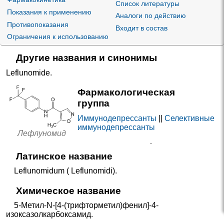
Список литературы
Показания к применению
Аналоги по действию
Противопоказания
Входит в состав
Ограничения к использованию
Другие названия и синонимы
Leflunomide
.
Фармакологическая
группа
Иммунодепрессанты
||
Селективные
иммунодепрессанты
Лефлуномид
Латинское название
Leflunomidum ( Leflunomidi).
Химическое название
5-Метил-N-[4-(трифторметил)фенил]-4-
изоксазолкарбоксамид.