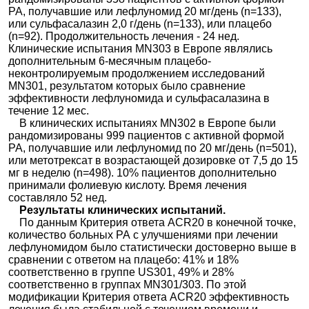
РА, получавшие или лефлуномид 20 мг/день (n=133),
или сульфасалазин 2,0 г/день (n=133), или плацебо
(n=92). Продолжительность лечения - 24 нед.
Клинические испытания MN303 в Европе являлись
дополнительным 6-месячным плацебо-
неконтролируемым продолжением исследований
MN301, результатом которых было сравнение
эффективности лефлуномида и сульфасалазина в
течение 12 мес.
В клинических испытаниях MN302 в Европе были
рандомизированы 999 пациентов с активной формой
РА, получавшие или лефлуномид по 20 мг/день (n=501),
или метотрексат в возрастающей дозировке от 7,5 до 15
мг в неделю (n=498). 10% пациентов дополнительно
принимали фолиевую кислоту. Время лечения
составляло 52 нед.
Результаты клинических испытаний.
По данным Критерия ответа ACR20 в конечной точке,
количество больных РА с улучшениями при лечении
лефлуномидом было статистически достоверно выше в
сравнении с ответом на плацебо: 41% и 18%
соответственно в группе US301, 49% и 28%
соответственно в группах MN301/303. По этой
модификации Критерия ответа ACR20 эффективность