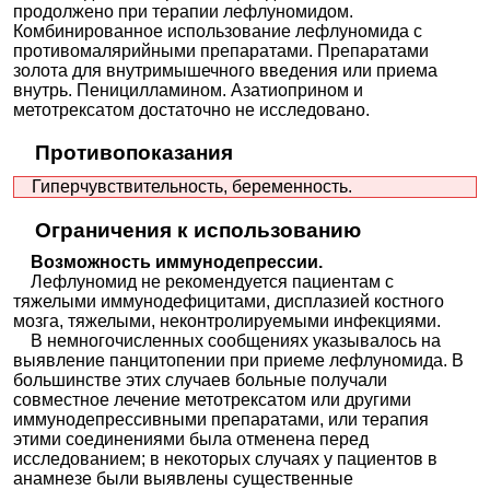
продолжено при терапии лефлуномидом.
Комбинированное использование лефлуномида с
противомалярийными препаратами. Препаратами
золота для внутримышечного введения или приема
внутрь. Пеницилламином. Азатиоприном и
метотрексатом достаточно не исследовано.
Противопоказания
Гиперчувствительность, беременность.
Ограничения к использованию
Возможность иммунодепрессии.
Лефлуномид не рекомендуется пациентам с
тяжелыми иммунодефицитами, дисплазией костного
мозга, тяжелыми, неконтролируемыми инфекциями.
В немногочисленных сообщениях указывалось на
выявление панцитопении при приеме лефлуномида. В
большинстве этих случаев больные получали
совместное лечение метотрексатом или другими
иммунодепрессивными препаратами, или терапия
этими соединениями была отменена перед
исследованием; в некоторых случаях у пациентов в
анамнезе были выявлены существенные