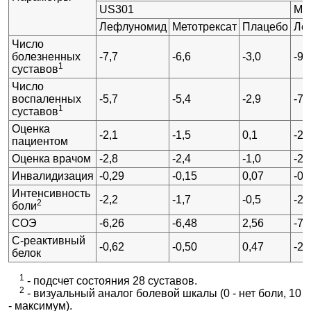
US301
MN
Лефлуномид
Метотрексат
Плацебо
Ле
Число
болезненных
-7,7
-6,6
-3,0
-9,
1
суставов
Число
воспаленных
-5,7
-5,4
-2,9
-7,
1
суставов
Оценка
-2,1
-1,5
0,1
-2,
пациентом
Оценка врачом
-2,8
-2,4
-1,0
-2,
Инвалидизация
-0,29
-0,15
0,07
-0,
Интенсивность
-2,2
-1,7
-0,5
-2,
2
боли
СОЭ
-6,26
-6,48
2,56
-7,
С-реактивный
-0,62
-0,50
0,47
-2,
белок
1
- подсчет состояния 28 суставов.
2
- визуальный аналог болевой шкалы (0 - нет боли, 10
- максимум).