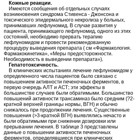
Кожные реакции.
Имеются сообщения об отдельных случаях
возникновения синдрома Стивенса - Джонсона и
токсического эпидермального некролиза у больных,
принимавших лефлуномид. В случае развития у
пациента, принимающего лефлуномид, одного из этих
состояний, необходимо прервать терапию
лефлуномидом и провести рекомендованную
процедуру выведения препарата ( см «Фармакология.
Фармакокинетика», «Меры предосторожности.
Необходимость в выведении препарата»).
Гепатотоксичность.
В клинических испытаниях лечение лефлуномидом у
определенного числа пациентов было связано с
повышением активности печеночных ферментов, в
первую очередь АЛТ и АСТ; эти эффекты в
большинстве случаев были обратимыми. Большинство
повышений активности трансаминаз было средним (?2-
кратной верхней границы нормы, ВГН) и обычно
снижалось при продолжении лечения. Существенные
повышения (>3-кратной ВГН) выявлялись нечасто и
были обратимыми при снижении дозировки или
прерывании лечения. В таблице 3 представлены
данные о повышении активности печеночных
ферментов, определявшиеся при клинических