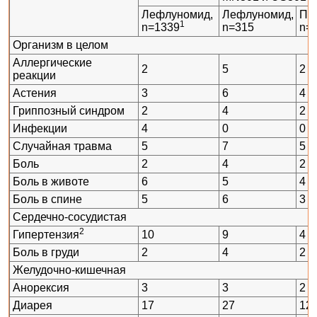
Лефлуномид,
Лефлуномид,
Пл
1
n=1339
n=315
n=
Организм в целом
Аллергические
2
5
2
реакции
Астения
3
6
4
Гриппозный синдром
2
4
2
Инфекции
4
0
0
Случайная травма
5
7
5
Боль
2
4
2
Боль в животе
6
5
4
Боль в спине
5
6
3
Сердечно-сосудистая
2
Гипертензия
10
9
4
Боль в груди
2
4
2
Желудочно-кишечная
Анорексия
3
3
2
Диарея
17
27
12