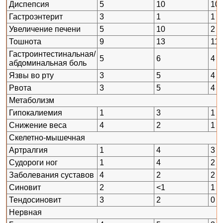
Диспепсия
5
10
10
Гастроэнтерит
3
1
1
Увеличение печени
5
10
2
Тошнота
9
13
11
Гастроинтестинальная/
5
6
4
абдоминальная боль
Язвы во рту
3
5
4
Рвота
3
5
4
Метаболизм
Гипокалиемия
1
3
1
Снижение веса
4
2
1
Скелетно-мышечная
Артралгия
1
4
3
Судороги ног
1
4
2
Заболевания суставов
4
2
2
Синовит
2
<1
1
Тендосиновит
3
2
0
Нервная