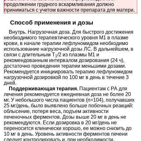
продолжении грудного вскармливания должно
приниматься с учетом важности препарата для матери.
Способ применения и дозы
Внутрь. Нагрузочная доза. Для быстрого достижения
необходимого терапевтического уровня М1 в плазме
крови, в начале терапии лефлуномидом необходимо
использование нагрузочной дозы ЛС. В дальнейшем, в
связи с длительным T
/2 из плазмы М1 и
1
рекомендованным интервалом дозирования (24 ч),
достаточно проведения терапии меньшими дозами.
Рекомендуется инициировать терапию лефлуномидом
нагрузочной дозировкой по 100 мг в день в течение 3
дней.
Поддерживающая терапия.
Пациентам с РА для
лечения рекомендуется ежедневная доза не более 20
мг. У небольшого числа пациентов (n=104), получавших
25 мг/день, было выявлено больше побочных реакций:
облысение, потеря веса, подъем активности
печеночных ферментов. Дозы выше 20 мг в день не
рекомендуются. Если дозировка в 20 мг/день не
переносится клинически хорошо, ее можно снизить до
10 мг в день. Уровень активности ферментов печени
следует контролировать и, при необходимости,