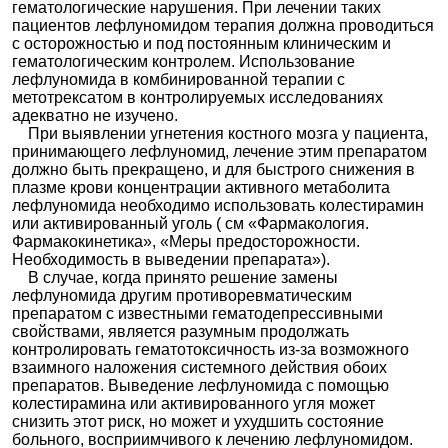
гематологические нарушения. При лечении таких
пациентов лефлуномидом терапия должна проводиться
с осторожностью и под постоянным клиническим и
гематологическим контролем. Использование
лефлуномида в комбинированной терапии с
метотрексатом в контролируемых исследованиях
адекватно не изучено.
При выявлении угнетения костного мозга у пациента,
принимающего лефлуномид, лечение этим препаратом
должно быть прекращено, и для быстрого снижения в
плазме крови концентрации активного метаболита
лефлуномида необходимо использовать колестирамин
или активированный уголь ( см «Фармакология.
Фармакокинетика», «Меры предосторожности.
Необходимость в выведении препарата»).
В случае, когда принято решение замены
лефлуномида другим противоревматическим
препаратом с известными гематодепрессивными
свойствами, является разумным продолжать
контролировать гематотоксичность из-за возможного
взаимного наложения системного действия обоих
препаратов. Выведение лефлуномида с помощью
колестирамина или активированного угля может
снизить этот риск, но может и ухудшить состояние
больного, восприимчивого к лечению лефлуномидом.