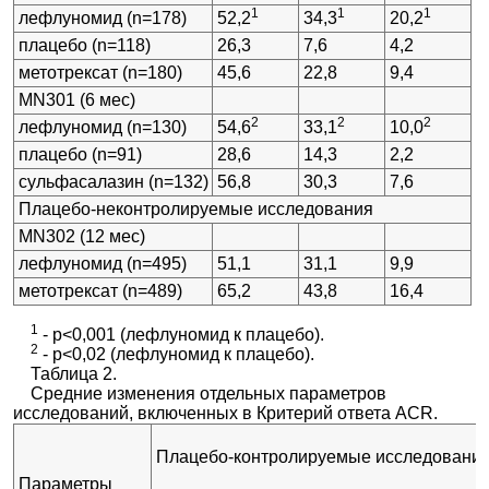
1
1
1
лефлуномид (n=178)
52,2
34,3
20,2
плацебо (n=118)
26,3
7,6
4,2
метотрексат (n=180)
45,6
22,8
9,4
MN301 (6 мес)
2
2
2
лефлуномид (n=130)
54,6
33,1
10,0
плацебо (n=91)
28,6
14,3
2,2
сульфасалазин (n=132)
56,8
30,3
7,6
Плацебо-неконтролируемые исследования
MN302 (12 мес)
лефлуномид (n=495)
51,1
31,1
9,9
метотрексат (n=489)
65,2
43,8
16,4
1
- p<0,001 (лефлуномид к плацебо).
2
- p<0,02 (лефлуномид к плацебо).
Таблица 2.
Средние изменения отдельных параметров
исследований, включенных в Критерий ответа ACR.
Плацебо-контролируемые исследовани
Параметры