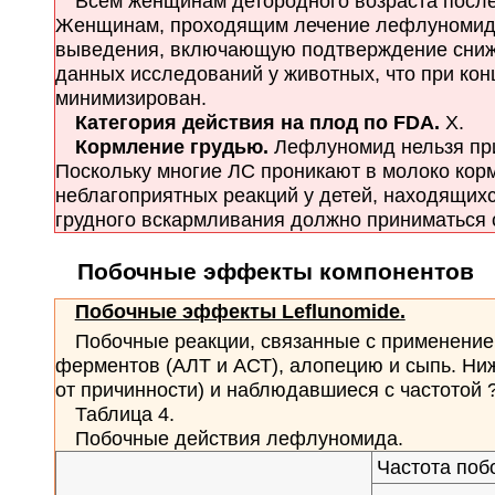
Всем женщинам детородного возраста после
Женщинам, проходящим лечение лефлуномидом
выведения, включающую подтверждение снижени
данных исследований у животных, что при конц
минимизирован.
Категория действия на плод по FDA.
X.
Кормление грудью.
Лефлуномид нельзя при
Поскольку многие ЛС проникают в молоко ко
неблагоприятных реакций у детей, находящих
грудного вскармливания должно приниматься 
Побочные эффекты компонентов
Побочные эффекты Leflunomide.
Побочные реакции, связанные с применением
ферментов (АЛТ и АСТ), алопецию и сыпь. Ни
от причинности) и наблюдавшиеся с частотой ?
Таблица 4.
Побочные действия лефлуномида.
Частота поб