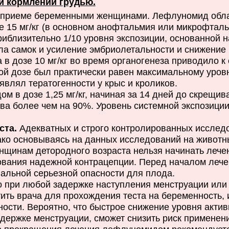
и кормлении грудью.
приеме беременными женщинами. Лефлуномид обла
зе 15 мг/кг (в основном анофтальмия или микрофтал
риблизительно 1/10 уровня экспозиции, основанной н
ла самок и усиление эмбриолетальности и снижение
в дозе 10 мг/кг во время органогенеза приводило 
той дозе был практически равен максимальному уров
являл тератогенности у крыс и кроликов.
в дозе 1,25 мг/кг, начиная за 14 дней до скрещив
 более чем на 90%. Уровень системной экспозиции п
ста.
Адекватных и строго контролированных исслед
ко основываясь на данных исследований на животн
енщинам детородного возраста нельзя начинать леч
зования надежной контрацепции. Перед началом леч
альной серьезной опасности для плода.
при любой задержке наступления менструации или
ть врача для прохождения теста на беременность, и
ости. Вероятно, что быстрое снижение уровня актив
адержке менструации, сможет снизить риск примене