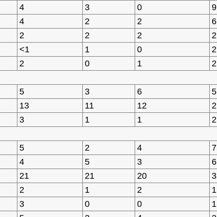
4
3
0
9
4
2
2
6
2
2
2
2
<1
1
0
2
2
0
1
2
5
3
6
5
13
11
12
2
3
1
1
2
5
2
4
7
4
5
3
6
21
21
20
3
2
1
2
1
3
0
0
1