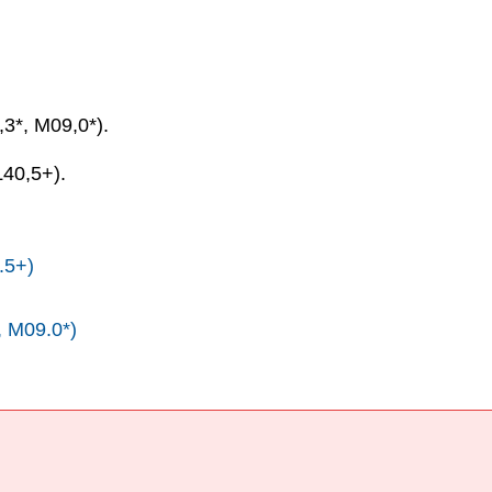
*, M09,0*).
.
40,5+).
.5+)
 M09.0*)