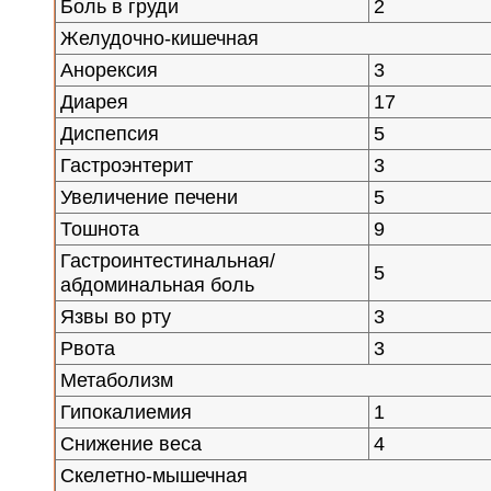
Боль в груди
2
Желудочно-кишечная
Анорексия
3
Диарея
17
Диспепсия
5
Гастроэнтерит
3
Увеличение печени
5
Тошнота
9
Гастроинтестинальная/
5
абдоминальная боль
Язвы во рту
3
Рвота
3
Метаболизм
Гипокалиемия
1
Снижение веса
4
Скелетно-мышечная