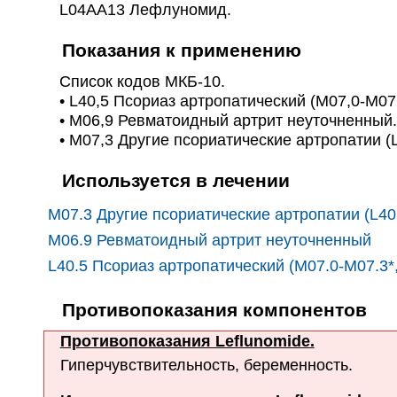
L04AA13 Лефлуномид.
Показания к применению
Список кодов МКБ-10.
• L40,5 Псориаз артропатический (M07,0-M07,3
• M06,9 Ревматоидный артрит неуточненный
• M07,3 Другие псориатические артропатии (L
Используется в лечении
M07.3 Другие псориатические артропатии (L40
M06.9 Ревматоидный артрит неуточненный
L40.5 Псориаз артропатический (M07.0-M07.3*,
Противопоказания компонентов
Противопоказания Leflunomide.
Гиперчувствительность, беременность.