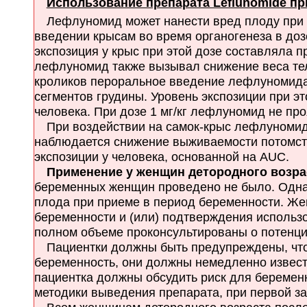
Использование препарата Leflunomide пр
Лефлуномид может нанести вред плоду при 
введении крысам во время органогенеза в до
экспозиция у крыс при этой дозе составляла п
лефлуномид также вызывал снижение веса те
кроликов пероральное введение лефлуномида 
сегментов грудины. Уровень экспозиции при э
человека. При дозе 1 мг/кг лефлуномид не про
При воздействии на самок-крыс лефлуномидом 
наблюдается снижение выживаемости потомства
экспозиции у человека, основанной на AUC.
Применение у женщин детородного возра
беременных женщин проведено не было. Одна
плода при приеме в период беременности. Ж
беременности и (или) подтверждения исполь
полном объеме проконсультированы о потенци
Пациентки должны быть предупреждены, что 
беременность, они должны немедленно извести
пациентка должны обсудить риск для беременн
методики выведения препарата, при первой з