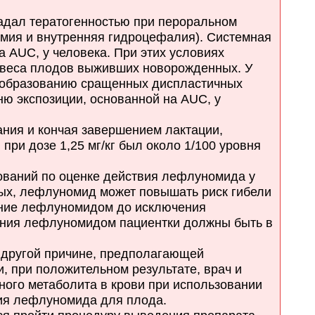
дал тератогенностью при пероральном
ьмия и внутренняя гидроцефалия). Системная
а AUC, у человека. При этих условиях
 веса плодов выживших новорожденных. У
к образованию сращенных диспластичных
ню экспозиции, основанной на AUC, у
ания и кончая завершением лактации,
ри дозе 1,25 мг/кг был около 1/100 уровня
ований по оценке действия лефлуномида у
ых, лефлуномид может повышать риск гибели
ение лефлуномидом до исключения
ения лефлуномидом пациентки должны быть в
 другой причине, предполагающей
, при положительном результате, врач и
ного метаболита в крови при использовании
ния лефлуномида для плода.