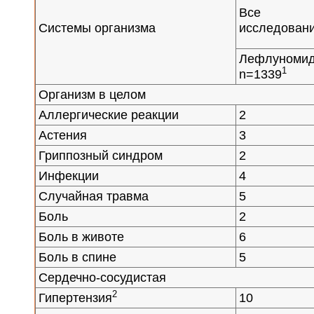
Все
Системы организма
исследован
Лефлуномид
1
n=1339
Организм в целом
Аллергические реакции
2
Астения
3
Гриппозный синдром
2
Инфекции
4
Случайная травма
5
Боль
2
Боль в животе
6
Боль в спине
5
Сердечно-сосудистая
2
Гипертензия
10