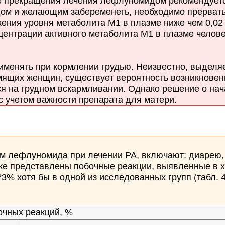
 прекращения лечения лефлуномидом рекомендуется
 и желающим забеременеть, необходимо прервать 
я уровня метаболита М1 в плазме ниже чем 0,02 мг
ентрации активного метаболита М1 в плазме человека
менять при кормлении грудью. Неизвестно, выделя
рмящих женщин, существует вероятность возникнове
ся на грудном вскармливании. Однако решение о н
с учетом важности препарата для матери.
 лефлуномида при лечении РА, включают: диарею, 
же представлены побочные реакции, выявленные в 
3% хотя бы в одной из исследованных групп (табл. 4
очных реакций, %