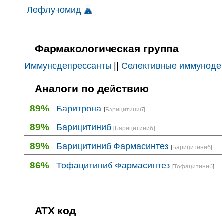
Лефлуномид
Фармакологическая группа
Иммунодепрессанты
||
Селективные иммуноде
Аналоги по действию
89%
Баритрона
[
Барицитиниб
]
89%
Барицитиниб
[
Барицитиниб
]
89%
Барицитиниб Фармасинтез
[
Барицитиниб
]
86%
Тофацитиниб Фармасинтез
[
Тофацитиниб
]
ATX код