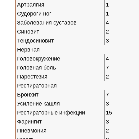
Артралгия
1
Судороги ног
1
Заболевания суставов
4
Синовит
2
Тендосиновит
3
Нервная
Головокружение
4
Головная боль
7
Парестезия
2
Респираторная
Бронхит
7
Усиление кашля
3
Респираторные инфекции
15
Фарингит
3
Пневмония
2