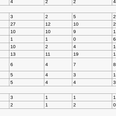
4
2
2
4
3
2
5
2
27
12
10
2
10
10
9
1
1
1
0
6
10
2
4
1
13
11
19
1
6
4
7
8
5
4
3
1
5
4
4
3
3
1
1
1
2
1
2
0