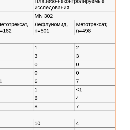
Плацебо-неконтролируемые
исследования
MN 302
етотрексат,
Лефлуномид,
Метотрексат,
=182
n=501
n=498
1
2
3
3
0
0
0
0
1
6
7
1
<1
6
4
8
7
10
4