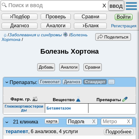
ввод
Подбор
Проверь
Сравни
Войти
Диагноз
Аналоги
Бланк
Регистрация
⌂
/
Заболевания и синдромы
/
Болезнь
Поделиться
Хортона
/
Болезнь Хортона
Добавь
Аналоги
Сравни
Гомеопат
Диагноз
Стандарт
...
Препараты:
Фарм. гр.
Препараты
Вещество
Глюкокортикостерои
Бетаметазон
ды
X
X
карта
21 клиника
терапевт
, 6 анализов, 4 услуги
Подробнее