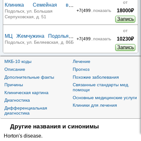
от
Клиника Семейная в
18000₽
Подольске
+7(499
..показать
Подольск, ул. Большая
Серпуховская, д. 51
Запись
от
МЦ Жемчужина Подолья
10230₽
+7(499
..показать
на Беляевской
Подольск, ул. Беляевская, д. 86Б
Запись
от
МКБ-10 коды
Лечение
МЦ Жемчужина Подолья
10310₽
на Горького
+7(499
..показать
Подольск, мкр. Львовский, ул.
Описание
Прогноз
Горького, д. 17
Запись
Дополнительные факты
Похожие заболевания
Причины
Связанные стандарты мед.
от
помощи
Клиническая картина
МЦ Жемчужина Подолья
11030₽
+7(499
..показать
Основные медицинские услуги
на Гайдара
Подольск, ул. Гайдара, д. 12А
Диагностика
Запись
Клиники для лечения
Дифференциальная
диагностика
от
МЦ Жемчужина Подолья
11500₽
на Комсомольской
+7(499
..показать
Подольск, ул. Комсомольская, д.
Другие названия и синонимы
28
Запись
Horton's disease
.