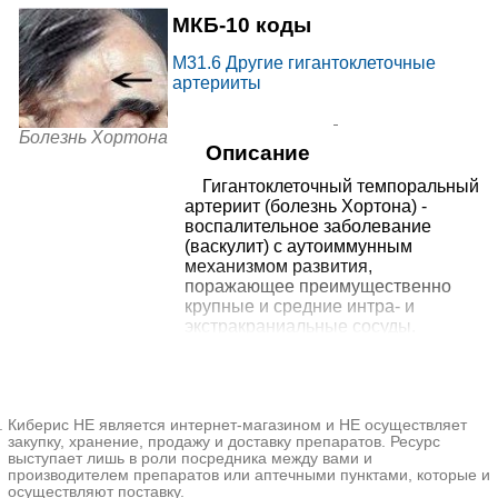
от
МЦ Жемчужина Подолья в
МКБ-10 коды
11800₽
Климовске
+7(499
..показать
Подольск, мкр. Климовск, ул.
Симферопольская, д. 39А
M31.6
Другие гигантоклеточные
Запись
артерииты
от
МЦ Жемчужина Подолья
Болезнь Хортона
12120₽
на Ленинградской
+7(499
..показать
Подольск, ул. Ленинградская д.
Описание
22А
Запись
Гигантоклеточный темпоральный
артериит (болезнь Хортона) -
от
МЦ Жемчужина Подолья
воспалительное заболевание
12400₽
на Октябрьском проспекте
+7(499
..показать
Подольск, Октябрьский пр-т, д.
(васкулит) с аутоиммунным
9Б
механизмом развития,
Запись
поражающее преимущественно
крупные и средние интра- и
от
экстракраниальные сосуды.
МЦ Жемчужина Подолья
12580₽
+7(499
..показать
Наиболее часто наблюдается
на Кирова
Подольск, ул. Кирова, д. 11
воспаление сосудистой стенки
Запись
ветвей наружной сонной артерии.
Диагностика болезни Хортона
от
Киберис НЕ является интернет-магазином и НЕ осуществляет
включает клиническое и
Дорсуммед в Подольске
11220₽
+7(499
..показать
закупку, хранение, продажу и доставку препаратов. Ресурс
неврологическое обследование
на Свердлова
Подольск, ул. Свердлова, д. 9А
выступает лишь в роли посредника между вами и
пациента, оценку лабораторных
Запись
производителем препаратов или аптечными пунктами, которые и
данных, состояния органа зрения и
осуществляют поставку.