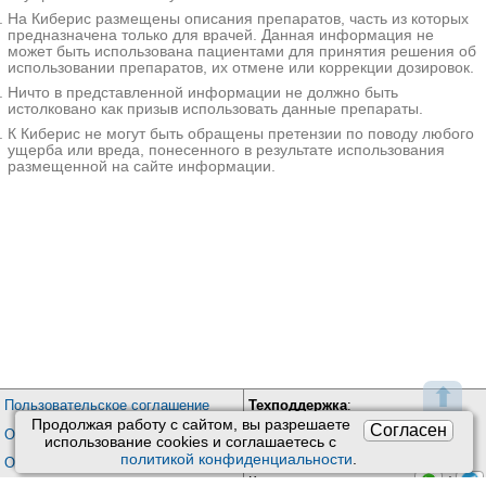
Ещё 11 клиник
результатов биопсии височной
На Киберис размещены описания препаратов, часть из которых
артерии, проведение УЗДГ, МРТ и
* - клиника оказывает не 100% из выбранных услуг. Подробнее
предназначена только для врачей. Данная информация не
КТ головного мозга. Лечение
при нажатии на цену.
может быть использована пациентами для принятия решения об
болезни Хортона состоит из
использовании препаратов, их отмене или коррекции дозировок.
начальной и поддерживающей
Ничто в представленной информации не должно быть
терапии глюкокортикоидами. Оно
истолковано как призыв использовать данные препараты.
проводится в течение двух лет и
К Киберис не могут быть обращены претензии по поводу любого
может быть отменено только в
ущерба или вреда, понесенного в результате использования
случае отсутствия рецидивов.
размещенной на сайте информации.
Дополнительные
факты
Болезнь Хортона носит свое
название по имени американского
врача Хортона, впервые
описавшего ее в 1932 году. Второе
название - темпоральный
(височный) артериит - заболевание
получило в связи с тем, что в
⬆
большинстве случаев оно
Пользовательское соглашение
Техподдержка
:
протекает с поражением височной
Продолжая работу с сайтом, вы разрешаете
Согласен
Обратная связь
Обработка персональных данных
артерии. Клиническая
использование сookies и соглашаетесь с
Почта:
kiberis@mail.ru
ревматология включает болезнь
политикой конфиденциальности
.
О проекте Киберис
Хортона в группу системных
Контакты программиста:
/