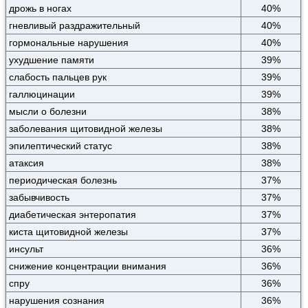
дрожь в ногах
40%
гневливый раздражительный
40%
гормональные нарушения
40%
ухудшение памяти
39%
слабость пальцев рук
39%
галлюцинации
39%
мысли о болезни
38%
заболевания щитовидной железы
38%
эпилептический статус
38%
атаксия
38%
периодическая болезнь
37%
забывчивость
37%
диабетическая энтеропатия
37%
киста щитовидной железы
37%
инсульт
36%
снижение концентрации внимания
36%
спру
36%
нарушения сознания
36%