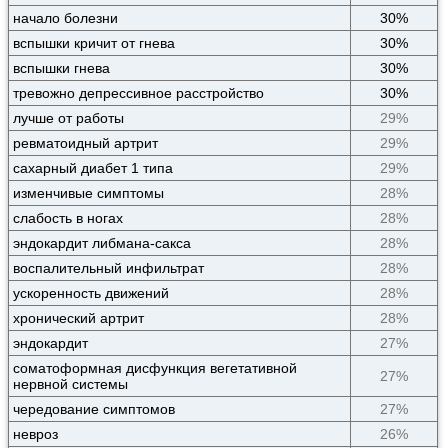
начало болезни
30%
вспышки кричит от гнева
30%
вспышки гнева
30%
тревожно депрессивное расстройство
30%
лучше от работы
29%
ревматоидный артрит
29%
сахарный диабет 1 типа
29%
изменчивые симптомы
28%
слабость в ногах
28%
эндокардит либмана-сакса
28%
воспалительный инфильтрат
28%
ускоренность движений
28%
хронический артрит
28%
эндокардит
27%
соматоформная дисфункция вегетативной
27%
нервной системы
чередование симптомов
27%
невроз
26%