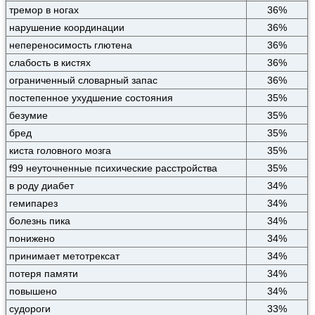
тремор в ногах
36%
нарушение координации
36%
непереносимость глютена
36%
слабость в кистях
36%
ограниченный словарный запас
36%
постепенное ухудшение состояния
35%
безумие
35%
бред
35%
киста головного мозга
35%
f99 неуточненные психические расстройства
35%
в роду диабет
34%
гемипарез
34%
болезнь пика
34%
понижено
34%
принимает метотрексат
34%
потеря памяти
34%
повышено
34%
судороги
33%