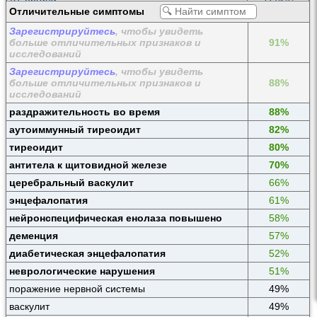
Отличительные симптомы
МРТ органа
31%
(0)
Зарегистрируйтесь
, чтобы увидеть
Мрт головного мозга
25%
(0)
больше отличительных признаков и
91%
исследований
Зарегистрируйтесь
, чтобы увидеть
больше отличительных признаков и
88%
исследований
раздражительность во время
88%
аутоиммунный тиреоидит
82%
тиреоидит
80%
антитела к щитовидной железе
70%
церебральный васкулит
66%
энцефалопатия
61%
нейронспецифическая енолаза повышено
58%
деменция
57%
диабетическая энцефалопатия
52%
неврологические нарушения
51%
поражение нервной системы
49%
васкулит
49%