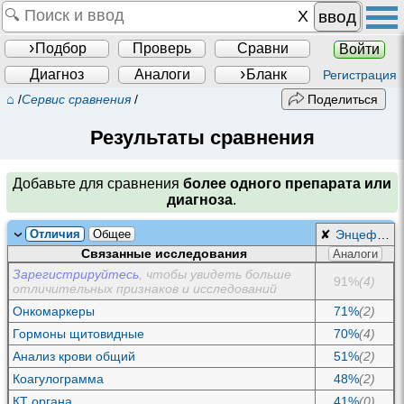
ввод
Подбор
Проверь
Сравни
Войти
Диагноз
Аналоги
Бланк
Регистрация
⌂
/
Сервис сравнения
/
Поделиться
Результаты сравнения
Добавьте для сравнения
более одного препарата или
диагноза
.
Отличия
Общее
✘
Энцефалопатия Хашимото
Связанные исследования
Аналоги
Зарегистрируйтесь
, чтобы увидеть больше
91%
(4)
отличительных признаков и исследований
Онкомаркеры
71%
(2)
Гормоны щитовидные
70%
(4)
Анализ крови общий
51%
(2)
Коагулограмма
48%
(2)
КТ органа
41%
(0)