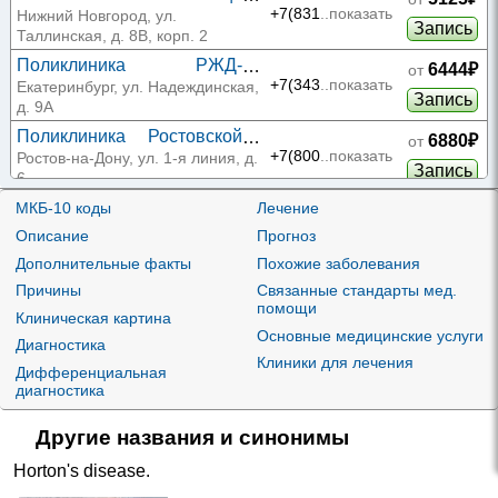
РЖД-Медицина на
+7(831
..показать
Нижний Новгород, ул.
Запись
Таллинской
Таллинская, д. 8В, корп. 2
Поликлиника РЖД-
6444₽
от
Медицина на
+7(343
..показать
Екатеринбург, ул. Надеждинская,
Запись
Надеждинской
д. 9А
Поликлиника Ростовской
6880₽
от
КБ ЮОМЦ ФМБА на 1-й
+7(800
..показать
Ростов-на-Дону, ул. 1-я линия, д.
Запись
линии
6
МКБ-10 коды
Лечение
6920₽
от
Меги на 50-летия СССР 46
+7(800
..показать
Описание
Прогноз
Уфа, ул. 50-летия СССР, д. 46
Запись
Дополнительные факты
Похожие заболевания
Поликлиника РЖД-
6952₽
от
Причины
Связанные стандарты мед.
Медицина на Гражданской
+7(343
..показать
Екатеринбург, ул. Гражданская,
помощи
Запись
Клиническая картина
д. 9
Основные медицинские услуги
Диагностика
Гиппократ 21 Век на 13-й
7150₽
от
Клиники для лечения
Линии
+7(863
..показать
Ростов-на-Дону, ул. 13-я Линия,
Дифференциальная
Запись
диагностика
д. 8
Врачебная Практика на
7315₽
от
Другие названия и синонимы
Покрышкина
+7(383
..показать
Новосибирск, ул. Покрышкина, д.
Запись
1
Horton's disease
.
Врачебная Практика на
7315₽
от