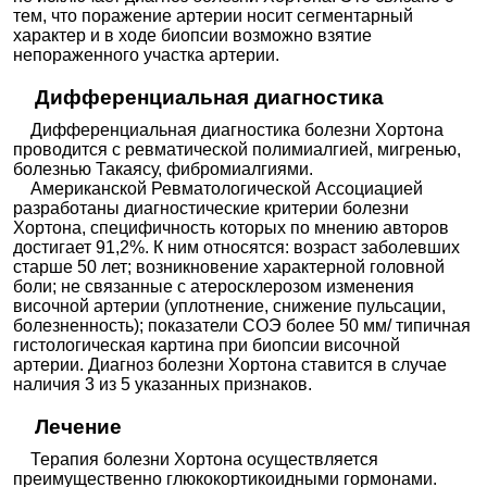
тем, что поражение артерии носит сегментарный
характер и в ходе биопсии возможно взятие
непораженного участка артерии.
Дифференциальная диагностика
Дифференциальная диагностика болезни Хортона
проводится с ревматической полимиалгией, мигренью,
болезнью Такаясу, фибромиалгиями.
Американской Ревматологической Ассоциацией
разработаны диагностические критерии болезни
Хортона, специфичность которых по мнению авторов
достигает 91,2%. К ним относятся: возраст заболевших
старше 50 лет; возникновение характерной головной
боли; не связанные с атеросклерозом изменения
височной артерии (уплотнение, снижение пульсации,
болезненность); показатели СОЭ более 50 мм/ типичная
гистологическая картина при биопсии височной
артерии. Диагноз болезни Хортона ставится в случае
наличия 3 из 5 указанных признаков.
Лечение
Терапия болезни Хортона осуществляется
преимущественно глюкокортикоидными гормонами.