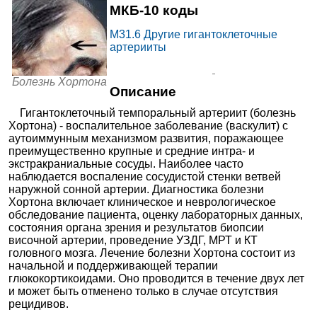
МКБ-10 коды
Красном проспекте
+7(383
..показать
Новосибирск, Красный пр-т, д.
Запись
163
M31.6
Другие гигантоклеточные
7320₽
от
МЦ Звезда на
артерииты
+7(843
..показать
Космонавтов
Казань, ул. Космонавтов, д. 16
Запись
Болезнь Хортона
7620₽
от
Описание
МЦ Звезда на
+7(843
..показать
Чистопольской
Казань, ул. Чистопольская, д. 38
Запись
Гигантоклеточный темпоральный артериит (болезнь
Хортона) - воспалительное заболевание (васкулит) с
Ещё 3521 клинику
аутоиммунным механизмом развития, поражающее
преимущественно крупные и средние интра- и
экстракраниальные сосуды. Наиболее часто
наблюдается воспаление сосудистой стенки ветвей
наружной сонной артерии. Диагностика болезни
Хортона включает клиническое и неврологическое
обследование пациента, оценку лабораторных данных,
состояния органа зрения и результатов биопсии
височной артерии, проведение УЗДГ, МРТ и КТ
головного мозга. Лечение болезни Хортона состоит из
начальной и поддерживающей терапии
глюкокортикоидами. Оно проводится в течение двух лет
и может быть отменено только в случае отсутствия
рецидивов.