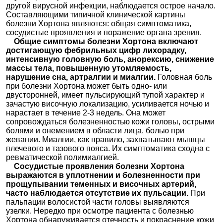
другой вирусной инфекции, наблюдается острое начало.
Составляющими типичной клинической картины
болезни Хортона являются: общая симптоматика,
сосудистые проявления и поражение органа зрения.
Общие симптомы болезни Хортона включают
достигающую фебрильных цифр лихорадку,
интенсивную головную боль, анорексию, снижение
массы тела, повышенную утомляемость,
нарушение сна, артралгии и миалгии.
Головная боль
при болезни Хортона может быть одно- или
двусторонней, имеет пульсирующий тупой характер и
зачастую височную локализацию, усиливается ночью и
нарастает в течение 2-3 недель. Она может
сопровождаться болезненностью кожи головы, острыми
болями и онемением в области лица, болью при
жевании. Миалгии, как правило, захватывают мышцы
плечевого и тазового пояса. Их симптоматика сходна с
ревматической полимиалгией.
Сосудистые проявления болезни Хортона
выражаются в уплотнении и болезненности при
прощупывании теменных и височных артерий,
часто наблюдается отсутствие их пульсации.
При
пальпации волосистой части головы выявляются
узелки. Нередко при осмотре пациента с болезнью
Хортона обнаруживается отечность и покраснение кожи