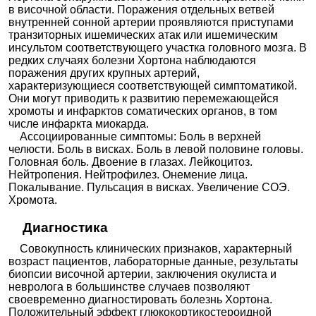
в височной области. Поражения отдельных ветвей
внутренней сонной артерии проявляются приступами
транзиторных ишемических атак или ишемическим
инсультом соответствующего участка головного мозга. В
редких случаях болезни Хортона наблюдаются
поражения других крупных артерий,
характеризующиеся соответствующей симптоматикой.
Они могут приводить к развитию перемежающейся
хромоты и инфарктов соматических органов, в том
числе инфаркта миокарда.
Ассоциированные симптомы: Боль в верхней
челюсти. Боль в висках. Боль в левой половине головы.
Головная боль. Двоение в глазах. Лейкоцитоз.
Нейтропения. Нейтрофилез. Онемение лица.
Покалывание. Пульсация в висках. Увеличение СОЭ.
Хромота.
Диагностика
Совокупность клинических признаков, характерный
возраст пациентов, лабораторные данные, результаты
биопсии височной артерии, заключения окулиста и
невролога в большинстве случаев позволяют
своевременно диагностировать болезнь Хортона.
Положительный эффект глюкокортикостероидной