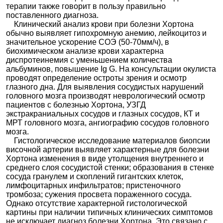
терапии также говорит в пользу правильно
поставленного диагноза.
Клинический анализ крови при болезни Хортона
обычно выявляет гипохромную анемию, лейкоцитоз и
значительное ускорение СОЭ (50-70мм/ч), в
биохимическом анализе крови характерна
диспротеинемия с уменьшением количества
альбуминов, повышение Ig G. На консультации окулиста
проводят определение остроты зрения и осмотр
глазного дна. Для выявления сосудистых нарушений
головного мозга производят неврологический осмотр
пациентов с болезнью Хортона, УЗГД
экстракраниальных сосудов и глазных сосудов, КТ и
МРТ головного мозга, ангиографию сосудов головного
мозга.
Гистологическое исследование материалов биопсии
височной артерии выявляет характерные для болезни
Хортона изменения в виде утолщения внутреннего и
среднего слоя сосудистой стенки; образования в стенке
сосуда гранулем и скоплений гигантских клеток,
лимфоцитарных инфильтратов; пристеночного
тромбоза; сужения просвета пораженного сосуда.
Однако отсутствие характерной гистологической
картины при наличии типичных клинических симптомов
не исключает диагноз болезни Хортона. Это связано с