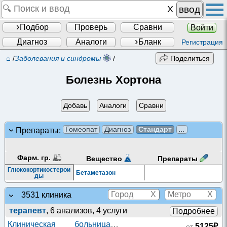
ввод
Подбор
Проверь
Сравни
Войти
Диагноз
Аналоги
Бланк
Регистрация
⌂
/
Заболевания и синдромы
/
Поделиться
Болезнь Хортона
Добавь
Аналоги
Сравни
Гомеопат
Диагноз
Стандарт
...
Препараты:
Фарм. гр.
Препараты
Вещество
Глюкокортикостерои
Бетаметазон
ды
X
X
3531 клиника
терапевт
, 6 анализов, 4 услуги
Подробнее
Клиническая больница
5125₽
от