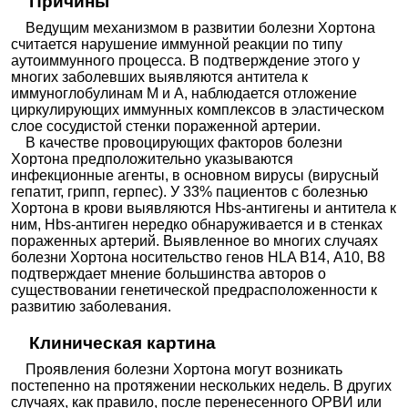
Причины
Ведущим механизмом в развитии болезни Хортона
считается нарушение иммунной реакции по типу
аутоиммунного процесса. В подтверждение этого у
многих заболевших выявляются антитела к
иммуноглобулинам М и А, наблюдается отложение
циркулирующих иммунных комплексов в эластическом
слое сосудистой стенки пораженной артерии.
В качестве провоцирующих факторов болезни
Хортона предположительно указываются
инфекционные агенты, в основном вирусы (вирусный
гепатит, грипп, герпес). У 33% пациентов с болезнью
Хортона в крови выявляются Hbs-антигены и антитела к
ним, Hbs-антиген нередко обнаруживается и в стенках
пораженных артерий. Выявленное во многих случаях
болезни Хортона носительство генов HLA В14, А10, В8
подтверждает мнение большинства авторов о
существовании генетической предрасположенности к
развитию заболевания.
Клиническая картина
Проявления болезни Хортона могут возникать
постепенно на протяжении нескольких недель. В других
случаях, как правило, после перенесенного ОРВИ или