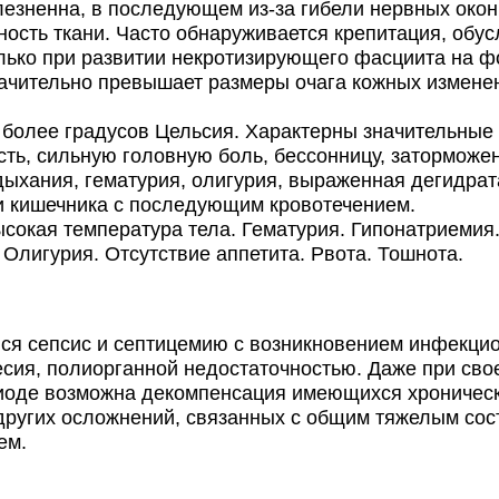
зненна, в последующем из-за гибели нервных оконч
сть ткани. Часто обнаруживается крепитация, обус
лько при развитии некротизирующего фасциита на ф
ачительно превышает размеры очага кожных измене
олее градусов Цельсия. Характерны значительные 
, сильную головную боль, бессонницу, заторможенно
дыхания, гематурия, олигурия, выраженная дегидрат
 и кишечника с последующим кровотечением.
окая температура тела. Гематурия. Гипонатриемия.
 Олигурия. Отсутствие аппетита. Рвота. Тошнота.
сепсис и септицемию с возникновением инфекцион
есия, полиорганной недостаточностью. Даже при сво
иоде возможна декомпенсация имеющихся хроническ
других осложнений, связанных с общим тяжелым сос
ем.