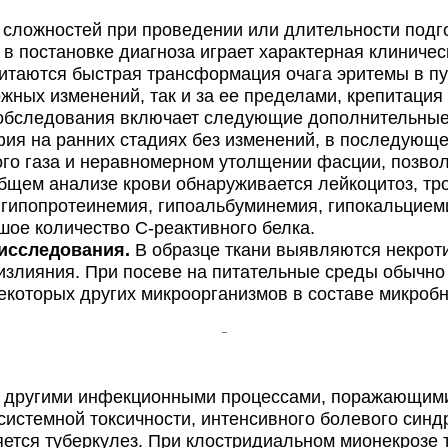
сложностей при проведении или длительности подго
в постановке диагноза играет характерная клиниче
таются быстрая трансформация очага эритемы в пу
ожных изменений, так и за ее пределами, крепитаци
обследования включает следующие дополнительные
ия на ранних стадиях без изменений, в последующе
ого газа и неравномерном утолщении фасции, позво
бщем анализе крови обнаруживается лейкоцитоз, тр
 гипопротеинемия, гипоальбуминемия, гипокальцием
шое количество С-реактивного белка.
 исследования.
В образце ткани выявляются некрот
излияния. При посеве на питательные среды обычно
екоторых других микроорганизмов в составе микроб
другими инфекционными процессами, поражающими 
системной токсичности, интенсивного болевого синд
ется туберкулез. При клостридиальном мионекрозе т