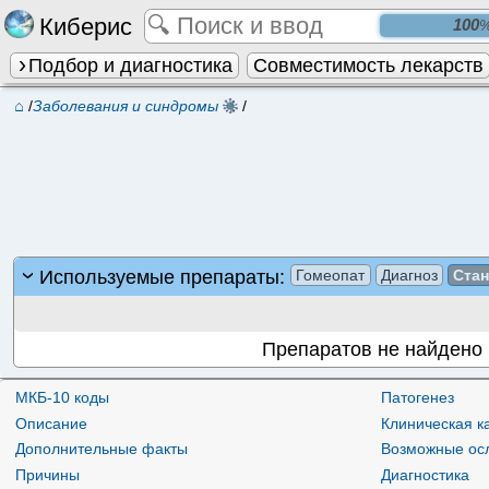
Киберис
Подбор и диагностика
Совместимость лекарств
⌂
/
Заболевания и синдромы
/
Используемые препараты:
Гомеопат
Диагноз
Ста
Препаратов не найдено
МКБ-10 коды
Патогенез
Описание
Клиническая к
Дополнительные факты
Возможные ос
Причины
Диагностика