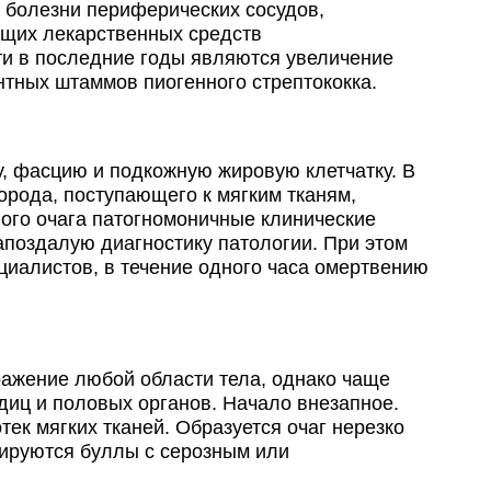
 болезни периферических сосудов,
ющих лекарственных средств
ти в последние годы являются увеличение
нтных штаммов пиогенного стрептококка.
, фасцию и подкожную жировую клетчатку. В
орода, поступающего к мягким тканям,
ного очага патогномоничные клинические
апоздалую диагностику патологии. При этом
циалистов, в течение одного часа омертвению
ажение любой области тела, однако чаще
диц и половых органов. Начало внезапное.
к мягких тканей. Образуется очаг нерезко
мируются буллы с серозным или