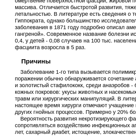
омертвение поверхностной фасции, жировой п
массива. Отличается быстротой развития, тяж
летальностью. В литературе есть сведения о т
Гиппократа, однако большинство исследовате
заболевания в 1871 году подробно описал аме
гангреной». Современное название болезни ис
0,4, у детей - 0,08 случаев на 100 тыс. насел
фасциита возросла в 5 раз.
Причины
Заболевание 1-го типа вызывается полимикро
поражении обычно обнаруживается сочетание 
и золотистый стафилококк, среди анаэробов 
кожных покровов: укусы животных и насекомых
травм или хирургических манипуляций. В лите
настоящее время хирурги отмечают учащение 
других гнойных процессов. Примерно у 20% б
Вероятность развития некротизирующего фас
сопротивляться воздействию инфекционных аге
лет, сахарный диабет, истощение, злокачест