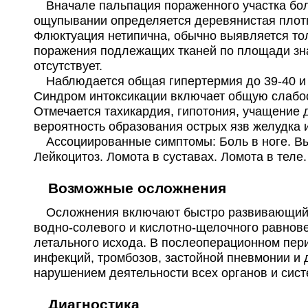
Вначале пальпация пораженного участка боле
ощупывании определяется деревянистая плотно
Флюктуация нетипична, обычно выявляется то
поражения подлежащих тканей по площади зн
отсутствует.
Наблюдается общая гипертермия до 39-40 и б
Синдром интоксикации включает общую слабость
Отмечается тахикардия, гипотония, учащение 
вероятность образования острых язв желудка
Ассоциированные симптомы: Боль в ноге. Выс
Лейкоцитоз. Ломота в суставах. Ломота в теле.
Возможные осложнения
Осложнения включают быстро развивающийся 
водно-солевого и кислотно-щелочного равнов
летального исхода. В послеоперационном пер
инфекций, тромбозов, застойной пневмонии и 
нарушением деятельности всех органов и сист
Диагностика