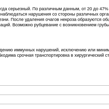
да серьезный. По различным данным, от 20 до 47% 
т наблюдаться нарушения со стороны различных орг
езни. После удаления очагов некроза образуются о
раций. Возможно рубцевание с возникновением грубы
ению иммунных нарушений, исключению или миними
ходима срочная транспортировка в хирургический с