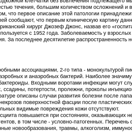
одкожной клетчатки без вовлечения подлежащего м
естью течения, большим количеством осложнений и 
ом, что первое описание этой патологии принадлежи
лей сообщают, что первым клиническую картину дан
риканский хирург Джозеф Джонс, назвав его «госпи
пользуется с 1952 года. Заболеваемость у взрослых
ения. За последнее десятилетие распространенность 
бными ассоциациями, 2-го типа - монокультурой пи
аэробных и анаэробных бактерий. Наиболее значиму
- бактероиды. Входными воротами инфекции могут с
, ссадины, потертости, пролежни, проколы инъекцио
ратуре описаны случаи развития болезни после лапа
некрозов поверхностной фасции после пластических
ольных видимые повреждения кожи отсутствуют.
циита повышается при состояниях, оказывающих не
нтов, в том числе - условно-патогенных. Перечень 
венные новообразования, травмы, алкоголизм, иммун