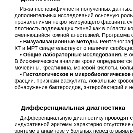
Из-за неспецифичности полученных данных, 
дополнительных исследований основную роль 
проявлениями некротизирующего фасциита счи
плотность подлежащих тканей как в области к
сменяющийся кожной анестезией. Программа 
• Визуализационные методы.
Рентгенограф
КТ и МРТ свидетельствуют о наличии свободн
• Общие лабораторные исследования.
В о
В биохимическом анализе крови определяется
мочевины, креатинина, мочевой кислоты, боль
• Гистологическое и микробиологическое
фасции, признаки васкулита, локальные крово
обнаружение бактероидов, энтеробактерий и н
Дифференциальная диагностика
Дифференциальную диагностику проводят с 
индуративной эритемы характерно отсутствие 
эритеме в анамнезе у больных нередко выявля