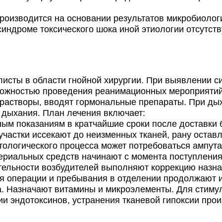
изводится на основании результатов микробиологи
синдроме токсического шока иной этиологии отсутс
сты в области гнойной хирургии. При выявлении си
зможностью проведения реанимационных мероприяти
растворы, вводят гормональные препараты. При ды
 дыхания. План лечения включает:
ым показаниям в кратчайшие сроки после доставки 
частки иссекают до неизменных тканей, рану оставл
тологического процесса может потребоваться ампута
ериальных средств начинают с момента поступления
ительности возбудителей выполняют коррекцию назна
я операции и пребывания в отделении продолжают 
а. Назначают витамины и микроэлементы. Для стиму
и эндотоксинов, устранения тканевой гипоксии про