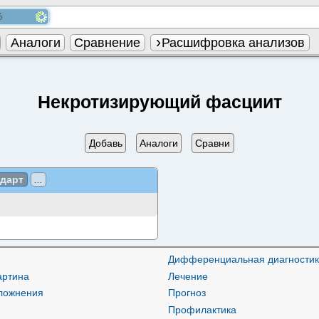
Аналоги
Сравнение
Расшифровка анализов
Некротизирующий фасциит
Добавь
Аналоги
Сравни
ндарт
...
Дифференциальная диагностик
артина
Лечение
ложнения
Прогноз
Профилактика