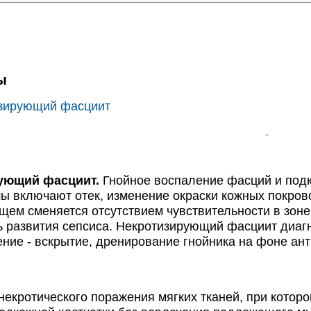
ы
зирующий фасциит
ющий фасциит.
Гнойное воспаление фасций и подк
ы включают отек, изменение окраски кожных покров
ющем сменяется отсутствием чувствительности в зо
ь развития сепсиса. Некротизирующий фасциит диагн
ние - вскрытие, дренирование гнойника на фоне ан
кротического поражения мягких тканей, при котор