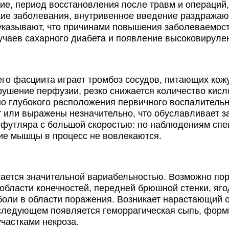
ие, период восстановления после травм и операций,
кие заболевания, внутривенное введение раздража
указывают, что причинами повышения заболеваемос
учаев сахарного диабета и появление высоковируле
 фасциита играет тромбоз сосудов, питающих кожу
рушение перфузии, резко снижается количество кисл
но глубокого расположения первичного воспалитель
 или выражены незначительно, что обуславливает з
 футляра с большой скоростью: по наблюдениям спе
ие мышцы в процесс не вовлекаются.
ется значительной вариабельностью. Возможно пор
области конечностей, передней брюшной стенки, яго
ли в области поражения. Возникает нарастающий оте
оследующем появляется геморрагическая сыпь, фор
частками некроза.