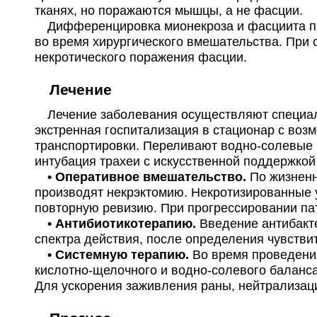
тканях, но поражаются мышцы, а не фасции.
Дифференцировка мионекроза и фасциита про
во время хирургического вмешательства. При 
некротического поражения фасции.
Лечение
Лечение заболевания осуществляют специали
экстренная госпитализация в стационар с во
транспортировки. Переливают водно-солевые 
интубация трахеи с искусственной поддержкой
• Оперативное вмешательство.
По жизненн
производят некрэктомию. Некротизированные у
повторную ревизию. При прогрессировании па
• Антибиотикотерапию.
Введение антибакт
спектра действия, после определения чувств
• Системную терапию.
Во время проведени
кислотно-щелочного и водно-солевого баланс
Для ускорения заживления раны, нейтрализаци