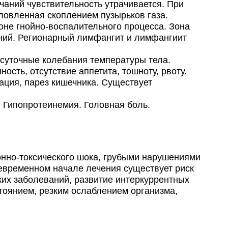
аний чувствительность утрачивается. При
ловленная скоплением пузырьков газа.
оне гнойно-воспалительного процесса. Зона
ний. Регионарный лимфангит и лимфангиит
суточные колебания температуры тела.
сть, отсутствие аппетита, тошноту, рвоту.
ация, парез кишечника. Существует
 Гипопротеинемия. Головная боль.
но-токсического шока, грубыми нарушениями
евременном начале лечения существует риск
их заболеваний, развитие интеркуррентных
тоянием, резким ослаблением организма,