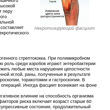
ышечного
высокой
т перу
ного
тальной
 составляет
Некротизирующий фасциит
некротического
огенного стрептококка. При полимикробном
ю роль среди аэробов играют энтеробактерии
лужить любые места нарушения целостности
нной иглой, раны, полученные в результате
роскопии, торакотомии и гастроскопии. В
 операций. Иногда фасциит возникает на фоне
гативное влияние на способность организма
факторов риска включает возраст старше 60
осупрессивные состояния, продолжительный