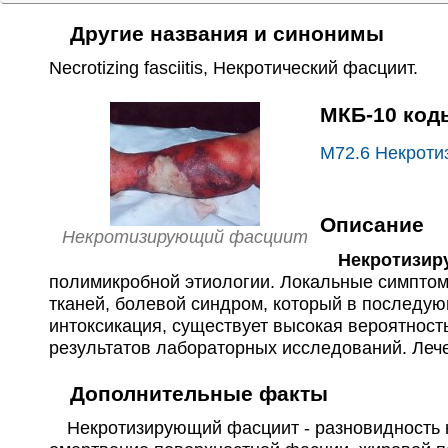
Другие названия и синонимы
Necrotizing fasciitis
,
Некротический фасциит
.
МКБ-10 код
M72.6
Некроти
Описание
Некротизирующий фасциит
Некротизиру
полимикробной этиологии. Локальные симптом
тканей, болевой синдром, который в последу
интоксикация, существует высокая вероятност
результатов лабораторных исследований. Лече
Дополнительные факты
Некротизирующий фасциит - разновидность не