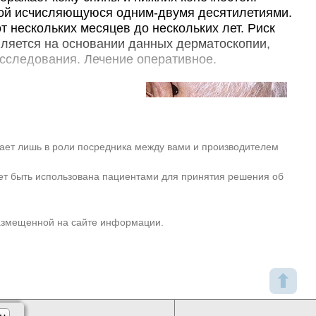
рустицкого, д. 9
Запись
рой исчисляющуюся одним-двумя десятилетиями.
 нескольких месяцев до нескольких лет. Риск
29800₽
ина
от
вляется на основании данных дерматоскопии,
+7(495
..показать
д. 133, к. 1
Запись
исследования. Лечение оперативное.
Ещё 312 клиник
: поверхностно-
нтиго-меланомы.
я наиболее
пает лишь в роли посредника между вами и производителем
явления первых
ет быть использована пациентами для принятия решения об
ования метастазов
нтиго-меланома
Лентиго-меланома
 пациента.
размещенной на сайте информации.
лосистую часть головы, шею и тыльную сторону
основном - спины и нижних конечностей).
 возникают позднее и протекают менее
. Средний возраст на момент постановки
⬆
 осуществляют специалисты в сфере онкологии и