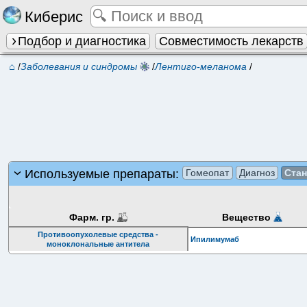
Киберис
Подбор и диагностика
Совместимость лекарств
⌂
/
Заболевания и синдромы
/
Лентиго-меланома
/
Используемые препараты:
Гомеопат
Диагноз
Ста
Фарм. гр.
Вещество
Противоопухолевые средства -
Ипилимумаб
моноклональные антитела