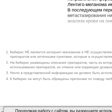
Лентиго-меланома и
В последующем перех
метастазирования ни
анализа крови на он
Дополнительн
Лентиго-меланома -
распространяющейся
Составляет от 5 до 
Киберис НЕ является интернет-магазином и НЕ осуществляет
препаратов или аптечными пунктами, которые и осуществляю
благоприятным тече
На Киберис размещены описания препаратов, часть из кото
признаков озлокачес
использовании препаратов, их отмене или коррекции дозиро
составляет от 2 до 2
Ничто в представленной информации не должно быть истолк
способна к быстрому
К Киберис не могут быть обращены претензии по поводу лю
В 85% случаев опухо
кистей рук. 15% при
Женщины страдают в
злокачественно. Обы
диагноза у мужчин с
дерматологии.
Продолжая работу с сайтом, вы разрешаете исполь