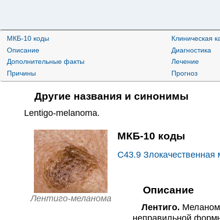
МКБ-10 коды
Клиническая к
Описание
Диагностика
Дополнительные факты
Лечение
Причины
Прогноз
Другие названия и синонимы
Lentigo-melanoma
.
МКБ-10 коды
C43.9
Злокачественная 
Описание
Лентиго-меланома
Лентиго.
Меланома
неправильной формы.