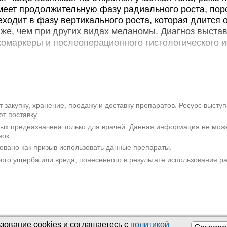
Санкт-Петербург, ул. Танкиста Х
меет продолжительную фазу радиального роста, по
одит в фазу вертикального роста, которая длится от
Скандинавия на Савушк
же, чем при других видах меланомы. Диагноз выста
Санкт-Петербург, ул. Савушкина, 
комаркеры и послеоперационного гистологического 
ые факты
 самая редкая из четырех основных типов меланомы
 меланомы, акрально-лентингинозной, узловой и ле
10% от общего количества меланом. Характеризуетс
 закупку, хранение, продажу и доставку препаратов. Ресурс высту
т поставку.
нием. Общая продолжительность заболевания от по
рых предназначена только для врачей. Данная информация не мож
твления до прорастания подлежащих тканей и образ
вок.
0 лет. Вместе с тем, в фазе вертикального роста ле
овано как призыв использовать данные препараты.
 метастазированию, становящемуся причиной гибели
бого ущерба или вреда, понесенного в результате использования 
ль поражает открытые участки тела: лицо, уши, во
ходятся на лентиго-меланомы других локализаций (в 
двое чаще мужчин, при этом новообразования у них
чно лентиго-меланома диагностируется после 40 лет
оставляет 50-60 лет, у женщин - 60-70 лет. Лечение
зование сookies и соглашаетесь с
политикой