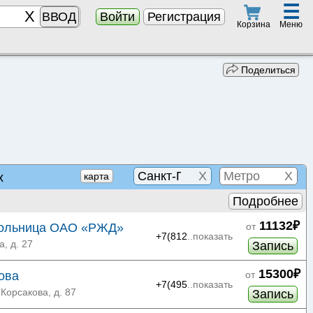
☰
ВВОД
Войти
Регистрация
Меню
Корзина
Поделиться
X
X
х
карта
Подробнее
11132₽
больница ОАО «РЖД»
от
+7(812
..показать
, д. 27
Запись
15300₽
ова
от
+7(495
..показать
Корсакова, д. 87
Запись