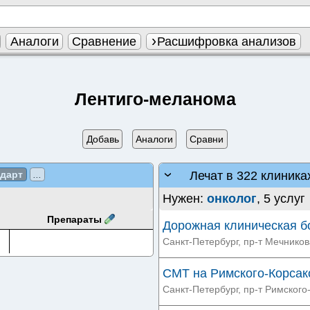
Аналоги
Сравнение
Расшифровка анализов
Лентиго-меланома
Добавь
Аналоги
Сравни
Лечат в 322 клиника
ндарт
...
Нужен:
онколог
, 5 услуг
Препараты
Дорожная клиническая 
Санкт-Петербург, пр-т Мечникова
СМТ на Римского-Корсак
Санкт-Петербург, пр-т Римского-