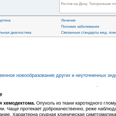
на Театральной
Ростов-на-Дону, Театральная пл
артина
Лечение
Железнодорожная больн
Похожие заболевания
Ростов-на-Дону, ул. Варфоломее
ьная диагностика
Связанные стандарты мед. по
Центр Семейной Медицин
Ростов-на-Дону, пр-т Стачки, д.
ЕвроДон в Чалтыре на М
венное новообразование других и неуточненных энд
Ростов-на-Дону, с. Чалтырь, ул.
е
АПО №1 КДЦ Здоров
 хемодектома.
Опухоль из ткани каротидного глом
переулке
Ростов-на-Дону, Халтуринский пе
ии. Чаще протекает доброкачественно, реже наблюд
ание. Характерна скудная клиническая симптоматик