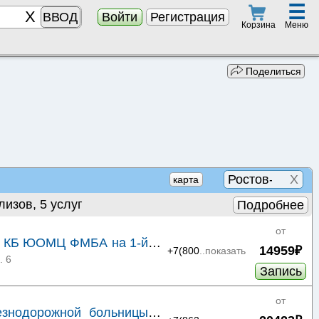
☰
ВВОД
Войти
Регистрация
Меню
Корзина
Поделиться
X
карта
лизов, 5 услуг
Подробнее
от
й КБ ЮОМЦ ФМБА на 1-й
14959₽
+7(800
..показать
. 6
Запись
от
знодорожной больницы