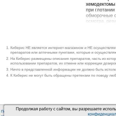
хемодектомы 
при глотании
обморочные с
осмотра, рез
Дополни
Каротидная 
клеток, лока
Киберис НЕ является интернет-магазином и НЕ осуществляет
препаратов или аптечными пунктами, которые и осуществляю
сонной артер
На Киберис размещены описания препаратов, часть из кото
Признаки мал
использовании препаратов, их отмене или коррекции дозиро
Отмечается о
Ничто в представленной информации не должно быть истолк
каротидной х
К Киберис не могут быть обращены претензии по поводу лю
течение при 
рассматриваю
Причины разв
чаще поражае
одной сторон
доброкачеств
Продолжая работу с сайтом, вы разрешаете исполь
подобные опу
Пользовательское
О проекте
Медиц
конфиденциал