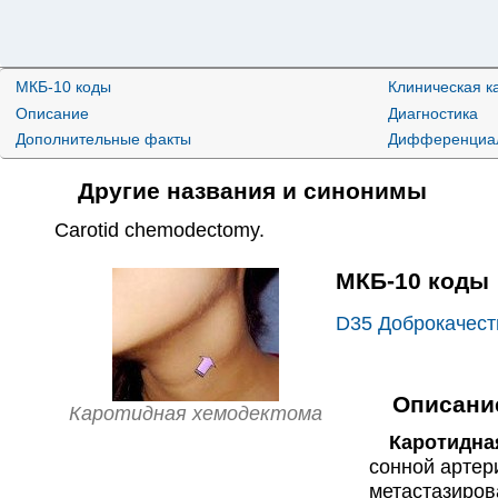
МКБ-10 коды
Клиническая к
Описание
Диагностика
Дополнительные факты
Дифференциал
Другие названия и синонимы
Carotid chemodectomy
.
МКБ-10 коды
D35
Доброкачест
Описани
Каротидная хемодектома
Каротидная
сонной артер
метастазиров