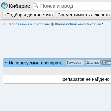
Киберис
Подбор и диагностика
Совместимость лекарств
⌂
/
Заболевания и синдромы
/
Каротидная хемодектома
/
Используемые препараты:
Гомеопат
Диагноз
Ста
Препаратов не найдено