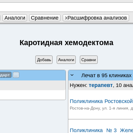
Аналоги
Сравнение
Расшифровка анализов
Каротидная хемодектома
Добавь
Аналоги
Сравни
Лечат в 95 клиниках
ндарт
...
Нужен:
терапевт
, 10 ана
Поликлиника Ростовско
линии
Ростов-на-Дону, ул. 1-я линия, д
Поликлиника №3 Желе