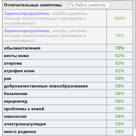
Отличительные симптомы
КТ органа
35%
(0)
Зарегистрируйтесь
, чтобы увидеть
Коагулограмма
30%
(2)
больше отличительных признаков и
100%
Измерения на приеме
24%
(0)
исследований
Зарегистрируйтесь
, чтобы увидеть
больше отличительных признаков и
78%
исследований
обызвествления
72%
кисты кожи
62%
атерома
62%
атрофия кожи
61%
рак
59%
доброкачественные новообразования
58%
базалиома
56%
карциноид
56%
проблемы с кожей
55%
онкология
54%
электрокоагуляция
53%
много родинок
53%