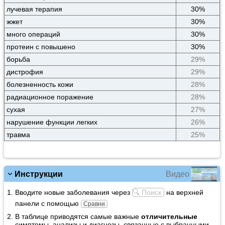
лучевая терапия
30%
жжет
30%
много операций
30%
протеин с повышено
30%
борьба
29%
дистрофия
29%
болезненность кожи
28%
радиационное поражение
28%
сухая
27%
нарушение функции легких
26%
травма
25%
Видео
Инструкции
Вводите новые заболевания через
🔍 Поиск
на верхней
панели с помощью
Сравни
В таблице приводятся самые важные
отличительные
симптомы, анализы и диагнозы, связанные с выбранными