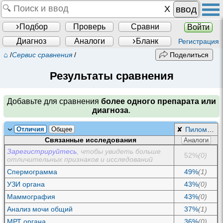
ввод
Подбор
Проверь
Сравни
Войти
Диагноз
Аналоги
Бланк
Регистрация
⌂
/
Сервис сравнения
/
Поделиться
Результаты сравнения
Добавьте для сравнения
более одного препарата или
диагноза
.
Отличия
Общее
✘
Пиломатриксома
Связанные исследования
Аналоги
Зарегистрируйтесь
, чтобы увидеть больше
52%
(0)
отличительных признаков и исследований
Спермограмма
49%
(1)
УЗИ органа
43%
(0)
Маммография
43%
(0)
Анализ мочи общий
37%
(1)
МРТ органа
36%
(0)