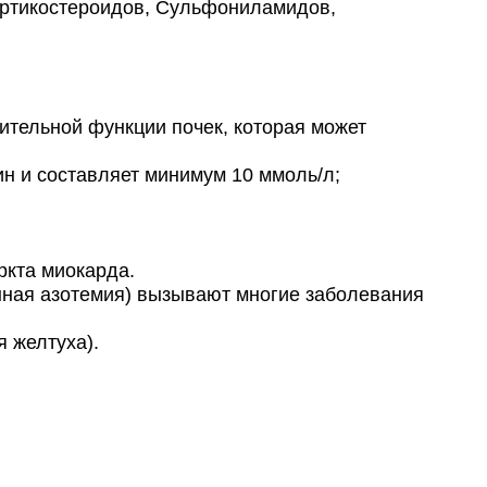
Кортикостероидов, Сульфониламидов,
тельной функции почек, которая может
ин и составляет минимум 10 ммоль/л;
ркта миокарда.
нная азотемия) вызывают многие заболевания
 желтуха).