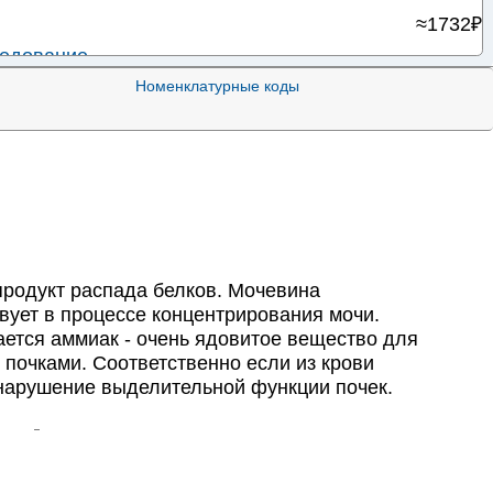
≈1732₽
ледование
—
Номенклатурные коды
 крови
≈524₽
≈270₽
ви
≈266₽
крови
≈417₽
родукт распада белков. Мочевина
вует в процессе концентрирования мочи.
тся аммиак - очень ядовитое вещество для
 почками. Соответственно если из крови
 нарушение выделительной функции почек.