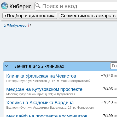
Киберис
Подбор и диагностика
Совместимость лекарств
⌂
/
Медуслуги
/
Лечат в 3435 клиниках
Клиника Уральская на Чекистов
+7(343
..п
Екатеринбург; ул. Чекистов, д. 16
; м. Машиностроителей
МедСан на Кутузовском проспекте
+7(495
..п
Москва; Кутузовский пр-т, д. 33
; м. Кутузовская
Хеликс на Академика Бардина
+7(343
..п
Екатеринбург; ул. Академика Бардина, д. 17
; м. Чкаловская
Медлайф на проспекте Космонавтов
+7(499
..п