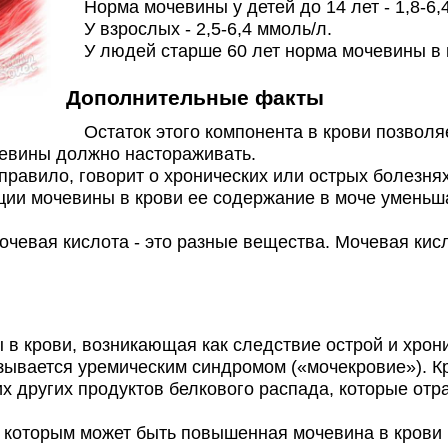
Норма мочевины у детей до 14 лет - 1,8-6,4
Запись
оказать
320₽
У взрослых - 2,5-6,4 ммоль/л.
У людей старше 60 лет норма мочевины в кр
Запись
оказать
320₽
Дополнительные факты
Запись
оказать
320₽
Остаток этого компонента в крови позволяе
евины должно настораживать.
Запись
оказать
350₽
авило, говорит о хронических или острых болезнях
ции мочевины в крови ее содержание в моче уменьша
Запись
оказать
370₽
очевая кислота - это разные вещества. Мочевая кисл
Запись
оказать
370₽
Запись
оказать
390₽
крови, возникающая как следствие острой и хрони
зывается уремическим синдромом («мочекровие»). К
х других продуктов белкового распада, которые отр
Запись
оказать
370₽
которым может быть повышенная мочевина в крови 
 фильтры