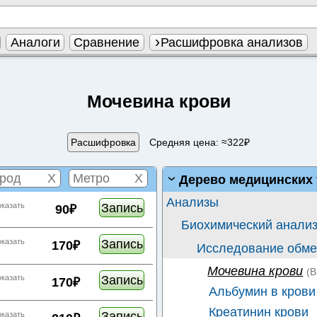
Аналоги
Сравнение
Расшифровка анализов
Мочевина крови
Расшифровка
Средняя цена: ≈322₽
X
X
Дерево медицинских 
Анализы
Запись
оказать
90₽
Биохимический анализ
Запись
оказать
170₽
Исследование обмен
Мочевина крови
(
Запись
оказать
170₽
Альбумин в крови
Креатинин крови
Запись
оказать