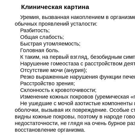
Клиническая картина
Уремия, вызванная накоплением в организме 
обычных проявлений усталости:
Разбитость;
Общая слабость;
Быстрая утомляемость;
Головная боль.
К таким, на первый взгляд, безобидным симп
Нарушение гомеостаза с расстройством деяте
Отсутствие мочи (анурия);
Резко выраженные нарушения функции пече
Расстройство зрения;
Склонность к кровоточивости;
Изменение кожных покровов (уремическая «п
Не ушедшие с мочой азотистые компоненты ищ
оболочки, вызывая их повреждение. Особые ст
видны кожные покровы, поэтому в народе гово
недостаточности, не глядя на очень бурное р
восстановление организма.