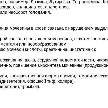
ов, например, Лазикса, Эутирокса, Тетрациклина, 
роидов, салицилатов, андрогенов.
или наоборот голодания.
ия мочевины в крови связана с нарушением выдели
рой сначала повышается мочевина, а затем креатин
ментами или новообразованием;
 мочевой кислоты, креатинина, цистатина с);
воживания, шока, сердечной недостаточности, инфа
венно, повышение биосинтеза мочевины (продукцио
мия, злокачественная форма анемии, гемолитическая
(дизентерия, брюшной тиф, холера).
еритонит, тромбоз).