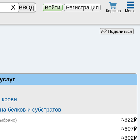
☰
ВВОД
Войти
Регистрация
Меню
Корзина
Поделиться
услуг
 крови
а белков и субстратов
≈322₽
Выбрано)
≈607₽
≈302₽