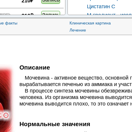
210₽
Цистатин С
Запись
оказать
М-градиент - исс
210₽
ые факты
Клиническая картина
✚
Белковые фракции
Запись
оказать
Лечение
255₽
Тимоловая проба
Общий белок кро
Запись
оказать
255₽
Мочевая кислота 
Запись
оказать
255₽
Описание
Запись
оказать
255₽
Мочевина - активное вещество, основной п
вырабатывается печенью из аммиака и участ
Запись
оказать
В процессе синтеза мочевины обезвреживае
255₽
человека. Из организма мочевина выводится
мочевина выводится плохо, то это означает
Запись
оказать
320₽
Запись
оказать
320₽
Нормальные значения