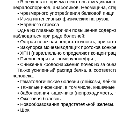
• В результате приема некоторых медикамент
цефалоспоринов, анаболиков, Неомицина, сте
• Чрезмерного употребления белковой пищи 
• Из-за интенсивных физических нагрузок.
• Нервного стресса.
Одна из главных причин повышения содержан
наблюдаться при ряде болезней:
• Острая почечная недостаточность, при кото
• Закупорка мочевыводящих протоков конкре
• ХПН (параллельно определяют концентрацию
• Пиелонефрит и гломерулонефрит;
• Снижение кровоснабжения почек из-за обез
Также усиленный распад белка, а, соответст
человека:
• Гематологические болезни (лейкозы, лейке
• Тяжелые инфекции, в том числе, кишечные 
• Заболевания кишечника (непроходимость, п
• Ожоговая болезнь.
• Новообразования предстательной железы.
• Шок.