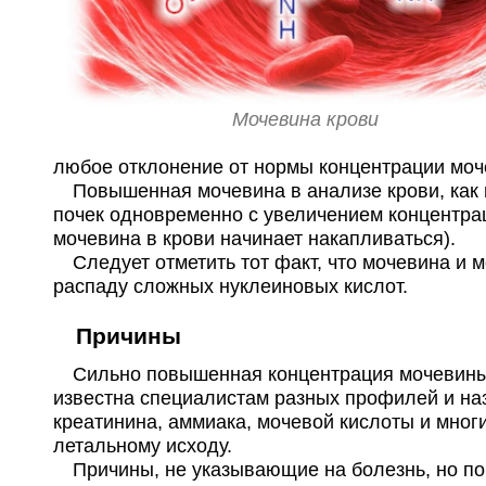
МедЦентрСервис в Медведково
+7(499
..п
Москва; ул. Полярная, д. 32
; м. Медведково
МедЦентрСервис в Марьино
+7(499
..п
Москва; ул. Новомарьинская, д. 32
; м. Братиславская
Мочевина крови
МедЦентрСервис на Тверской-Ямской
+7(499
..п
Москва; ул. 1-я Тверская-Ямская, д. 29
; м. Белорусская
любое отклонение от нормы концентрации моч
МедЦентрСервис в Отрадном
+7(499
..п
Повышенная мочевина в анализе крови, как пр
Москва; ул. Пестеля, д. 11
; м. Отрадное
почек одновременно с увеличением концентра
Хеликс на Алтайской
+7(343
..п
мочевина в крови начинает накапливаться).
Екатеринбург; ул. Алтайская, д. 62
; м. Ботаническая
Следует отметить тот факт, что мочевина и м
распаду сложных нуклеиновых кислот.
Хеликс на 8-го Марта
+7(343
..п
Екатеринбург; ул. 8-го Марта, д. 171
; м. Чкаловская
Причины
Бьюти практика на Ленинском
+7(495
..п
проспекте
Сильно повышенная концентрация мочевины в 
Москва; Ленинский пр-т, д. 67, корп. 2
; м. Университет
известна специалистам разных профилей и на
креатинина, аммиака, мочевой кислоты и многи
Хеликс на Дмитрия Ульянова
+7(495
..п
летальному исходу.
Москва; ул. Дмитрия Ульянова, д. 23, корп. 1
; м. Академическая
Причины, не указывающие на болезнь, но по 
Ещё клиник -
3415
.
Используйте