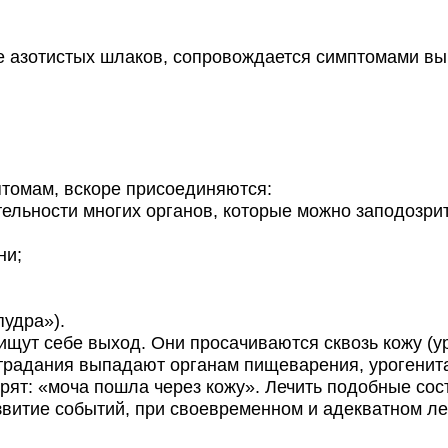
азотистых шлаков, сопровождается симптомами выра
томам, вскоре присоединяются:
льности многих органов, которые можно заподозрит
ни;
удра»).
ут себе выход. Они просачиваются сквозь кожу (ур
радания выпадают органам пищеварения, урогенитал
рят: «моча пошла через кожу». Лечить подобные сост
азвитие событий, при своевременном и адекватном л