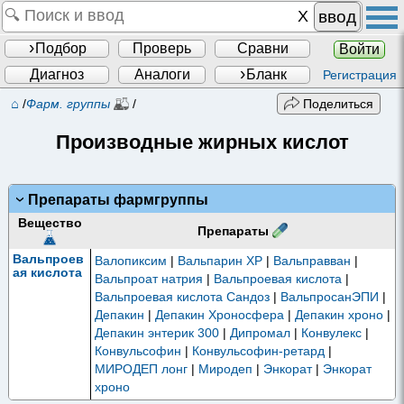
ввод
Подбор
Проверь
Сравни
Войти
Диагноз
Аналоги
Бланк
Регистрация
⌂
/
Фарм. группы
/
Поделиться
Производные жирных кислот
Препараты фармгруппы
Вещество
Препараты
Вальпроев
Валопиксим
|
Вальпарин ХР
|
Вальправван
|
ая кислота
Вальпроат натрия
|
Вальпроевая кислота
|
Вальпроевая кислота Сандоз
|
ВальпросанЭПИ
|
Депакин
|
Депакин Хроносфера
|
Депакин хроно
|
Депакин энтерик 300
|
Дипромал
|
Конвулекс
|
Конвульсофин
|
Конвульсофин-ретард
|
МИРОДЕП лонг
|
Миродеп
|
Энкорат
|
Энкорат
хроно