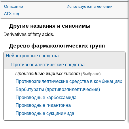
Гамма-
Аминалон
|
Гамма-аминомасляная кислота
|
Описание
Используется в лечении
аминомасл
Гаммалон
яная
ATX код
кислота
Тиагабин
Габитрил
Другие названия и синонимы
Derivatives of fatty acids
.
Дерево фармакологических групп
Нейротропные средства
Противоэпилептические средства
Производные жирных кислот
(Выбрано)
Противоэпилептические средства в комбинациях
Барбитураты (противоэпилептические)
Производные карбоксамида
Производные гидантоина
Производные сукцинимида