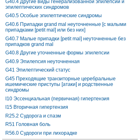
G40.4 Другие виды генерализованной эпилепсии и
эпилептических синдромов
G40.5 Особые эпилептические синдромы
G40.6 Припадки grand mal неуточненные [с малыми
припадками [petit mal] или без них]
G40.7 Малые припадки [petit mal] неуточненные без
припадков grand mal
G40.8 Другие уточненные формы эпилепсии
G40.9 Эпилепсия неуточненная
G41 Эпилептический статус
G45 Преходящие транзиторные церебральные
ишемические приступы [атаки] и родственные
синдромы
I10 Эссенциальная (первичная) гипертензия
I15 Вторичная гипертензия
R25.2 Судорога и спазм
R51 Головная боль
R56.0 Судороги при лихорадке