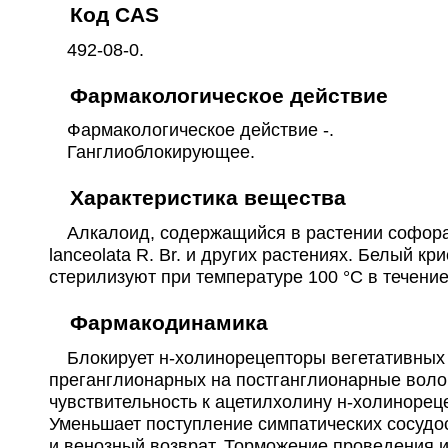
Код CAS
492-08-0.
Фармакологическое действие
Фармакологическое действие -.
Ганглиоблокирующее.
Характеристика вещества
Алкалоид, содержащийся в растении софора т
lanceolata R. Вr. и других растениях. Белый к
стерилизуют при температуре 100 °C в течение
Фармакодинамика
Блокирует н-холинорецепторы вегетативных (
преганглионарных на постганглионарные воло
чувствительность к ацетилхолину н-холиноре
Уменьшает поступление симпатических сосудо
и венозный возврат. Торможение проведения 