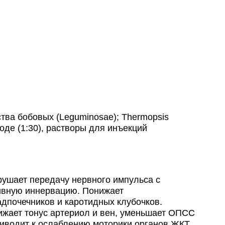
тва бобовых (Leguminosae); Thermopsis
воде (1:30), растворы для инъекций
рушает передачу нервного импульса с
тивную иннервацию. Понижает
дпочечников и каротидных клубочков.
ижает тонус артериол и вен, уменьшает ОПСС
иводит к ослаблению моторики органов ЖКТ,