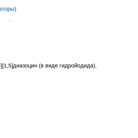
аторы)
[1,5]диазоцин (в виде гидройодида).