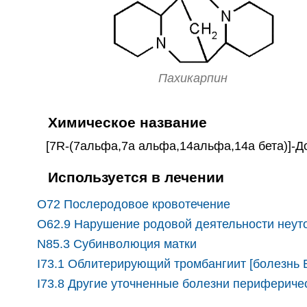
Пахикарпин
Химическое название
[7R-(7альфа,7а альфа,14альфа,14а бета)]-Доде
Используется в лечении
O72 Послеродовое кровотечение
O62.9 Нарушение родовой деятельности неут
N85.3 Субинволюция матки
I73.1 Облитерирующий тромбангиит [болезнь 
I73.8 Другие уточненные болезни перифериче