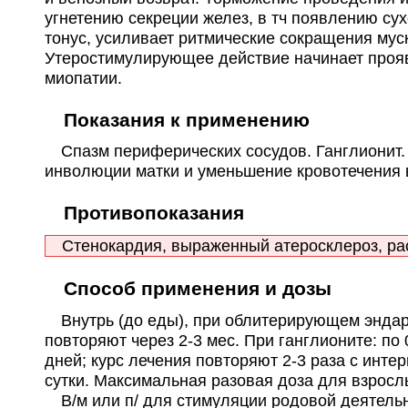
угнетению секреции желез, в тч появлению су
тонус, усиливает ритмические сокращения мус
Утеростимулирующее действие начинает прояв
миопатии.
Показания к применению
Спазм периферических сосудов. Ганглионит.
инволюции матки и уменьшение кровотечения 
Противопоказания
Стенокардия, выраженный атеросклероз, расс
Способ применения и дозы
Внутрь (до еды), при облитерирующем эндартер
повторяют через 2-3 мес. При ганглионите: по 0,
дней; курс лечения повторяют 2-3 раза с инте
сутки. Максимальная разовая доза для взрослых -
В/м или п/ для стимуляции родовой деятельнос