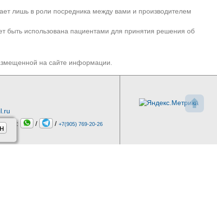
пает лишь в роли посредника между вами и производителем
ет быть использована пациентами для принятия решения об
размещенной на сайте информации.
⬆
l.ru
миста:
/
/
+7(905) 769-20-26
н