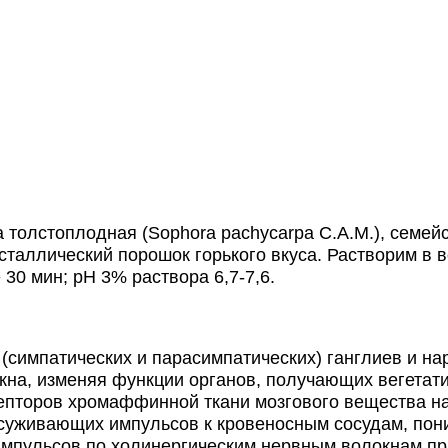
олстоплодная (Sорhоrа расhycarpa С.А.М.), семейс
ристаллический порошок горького вкуса. Растворим в 
 30 мин; рН 3% раствора 6,7-7,6.
симпатических и парасимпатических) ганглиев и на
кна, изменяя функции органов, получающих вегета
цепторов хромаффинной ткани мозгового вещества на
суживающих импульсов к кровеносным сосудам, пон
импульсов по холинергическим нервным волокнам пр