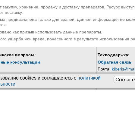
 закупку, хранение, продажу и доставку препаратов. Ресурс высту
т поставку.
рых предназначена только для врачей. Данная информация не мож
вок.
овано как призыв использовать данные препараты.
бого ущерба или вреда, понесенного в результате использования 
инские вопросы:
Техподдержка
:
бные консультации
Обратная связь
Почта:
kiberis@mai
Контакты програм
зование сookies и соглашаетесь с
политикой
Согласе
ьности
.