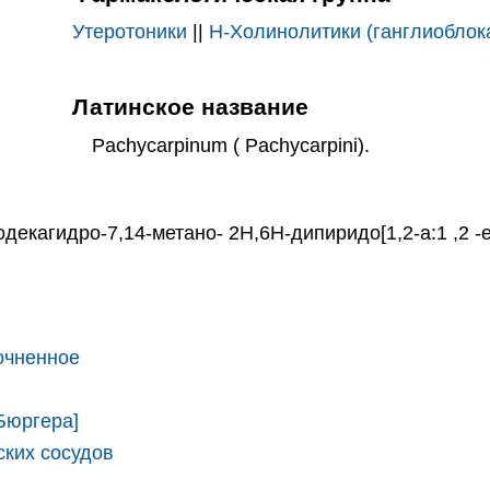
Утеротоники
||
Н-Холинолитики (ганглиоблок
Латинское название
Pachycarpinum ( Pachycarpini).
кагидро-7,14-метано- 2Н,6Н-дипиридо[1,2-a:1 ,2 -e]
очненное
Бюргера]
ских сосудов