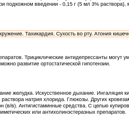
подкожном введении - 0,15 г (5 мл 3% раствора), м
ужение. Тахикардия. Сухость во рту. Атония кишечн
аратов. Трициклические антидепрессанты могут ум
можно развитие ортостатической гипотензии.
ание желудка. Искусственное дыхание. Ингаляция к
о раствора натрия хлорида. Глюкозы. Других крове
зон (в/в). Антигистаминные средства. С целью купиро
иметических или антихолинэстеразных препаратов.