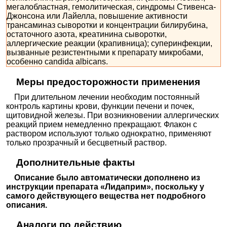
мегалобластная, гемолитическая, синдромы Стивенса-
Джонсона или Лайелла, повышение активности
трансаминаз сыворотки и концентрации билирубина,
остаточного азота, креатинина сыворотки,
аллергические реакции (крапивница); суперинфекции,
вызванные резистентными к препарату микробами,
особенно сandida albicans.
Меры предосторожности применения
При длительном лечении необходим постоянный
контроль картины крови, функции печени и почек,
щитовидной железы. При возникновении аллергических
реакций прием немедленно прекращают. Флакон с
раствором используют только однократно, применяют
только прозрачный и бесцветный раствор.
Дополнительные факты
Описание было автоматически дополнено из
инструкции препарата «Лидаприм», поскольку у
самого действующего вещества нет подробного
описания.
Аналоги по действию