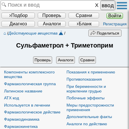
ввод
Подбор
Проверь
Сравни
Войти
Диагноз
Аналоги
Бланк
Регистрация
⌂
/
Действующие вещества
/
Поделиться
Сульфаметрол + Триметоприм
Проверь
Аналоги
Сравни
Компоненты комплексного
Показания к применению
вещества
Противопоказания
Фармакологическая группа
При беременности и
Латинское название
кормлении грудью
ATX код
Побочные эффекты
Используется в лечении
Меры предосторожности
применения
Фармакологическое действие
Дополнительные факты
Фармакодинамика
Аналоги по действию
Фармакокинетика