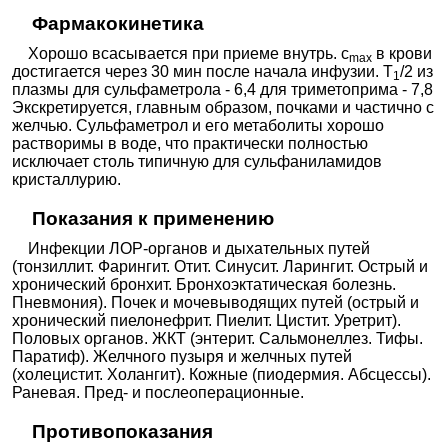
Фармакокинетика
Хорошо всасывается при приеме внутрь. с
в крови
max
достигается через 30 мин после начала инфузии. T
/2 из
1
плазмы для сульфаметрола - 6,4 для триметоприма - 7,8
Экскретируется, главным образом, почками и частично с
желчью. Сульфаметрол и его метаболиты хорошо
растворимы в воде, что практически полностью
исключает столь типичную для сульфаниламидов
кристаллурию.
Показания к применению
Инфекции ЛОР-органов и дыхательных путей
(тонзиллит. Фарингит. Отит. Синусит. Ларингит. Острый и
хронический бронхит. Бронхоэктатическая болезнь.
Пневмония). Почек и мочевыводящих путей (острый и
хронический пиелонефрит. Пиелит. Цистит. Уретрит).
Половых органов. ЖКТ (энтерит. Сальмонеллез. Тифы.
Паратиф). Желчного пузыря и желчных путей
(холецистит. Холангит). Кожные (пиодермия. Абсцессы).
Раневая. Пред- и послеоперационные.
Противопоказания