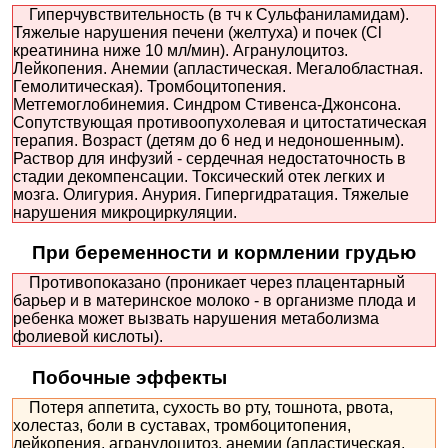
Гиперчувствительность (в тч к Сульфаниламидам).
Тяжелые нарушения печени (желтуха) и почек (Cl
креатинина ниже 10 мл/мин). Агранулоцитоз.
Лейкопения. Анемии (апластическая. Мегалобластная.
Гемолитическая). Тромбоцитопения.
Метгемоглобинемия. Синдром Стивенса-Джонсона.
Сопутствующая противоопухолевая и цитостатическая
терапия. Возраст (детям до 6 нед и недоношенным).
Раствор для инфузий - сердечная недостаточность в
стадии декомпенсации. Токсический отек легких и
мозга. Олигурия. Анурия. Гипергидратация. Тяжелые
нарушения микроциркуляции.
При беременности и кормлении грудью
Противопоказано (проникает через плацентарный
барьер и в материнское молоко - в организме плода и
ребенка может вызвать нарушения метаболизма
фолиевой кислоты).
Побочные эффекты
Потеря аппетита, сухость во рту, тошнота, рвота,
холестаз, боли в суставах, тромбоцитопения,
лейкопения, агранулоцитоз, анемии (апластическая,