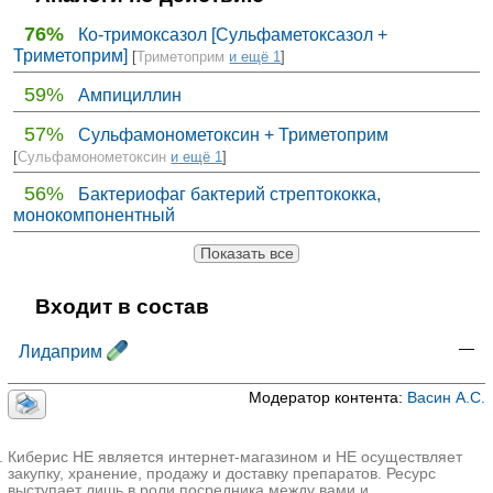
76%
Ко-тримоксазол [Сульфаметоксазол +
Триметоприм]
[
Триметоприм
и ещё 1
]
59%
Ампициллин
57%
Сульфамонометоксин + Триметоприм
[
Сульфамонометоксин
и ещё 1
]
56%
Бактериофаг бактерий стрептококка,
монокомпонентный
Показать все
Входит в состав
—
Лидаприм
Модератор контента:
Васин А.С.
Киберис НЕ является интернет-магазином и НЕ осуществляет
закупку, хранение, продажу и доставку препаратов. Ресурс
выступает лишь в роли посредника между вами и