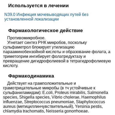
Используется в лечении
N39.0 Инфекция мочевыводящих путей без
установленной локализации
Фармакологическое действие
Противомикробное.
Угнетает синтез РНК микробов, поскольку
сульфаметрол блокирует утилизацию
парааминобензойной кислоты и образование фолата, а
триметоприм ингибирует фолатредуктазу и
превращение дигидрофолиевой в тетрагидрофолиевую
кислоту.
Фармакодинамика
Действует на грамположительные и
грамотрицательные микробы (в тч устойчивые к
сульфаниламидам): E.coli, Proteus mirabilis, Salmonella
species, Shigella species, Vibrio cholerae, Haemophilus
influenzae, Streptococcus pneumoniae, Staphylococcus
aureus (метициллинчувствительный), Yersinia pestis,
сhlamydia trachomatis, Neisseria gonorrhoeae.