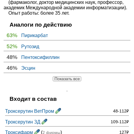
(фармаколог, доктор медицинских наук, профессор,
академик Международной академии информатизации).
Опыт работы: более 35 лет.
Аналоги по действию
63%
Пирикарбат
52%
Рутозид
48%
Пентоксифиллин
46%
Эсцин
Показать все
Входит в состав
Троксерутин ВетПром
48-112₽
Троксерутин ЗД
109-112₽
Троксифарм
(
)
127₽
2 фирмы