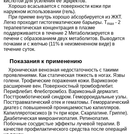
кислотой для усиления ее эффектов.
Хорошо всасывается с поверхности кожи при
наружном использовании (гель).
При приеме внутрь хорошо абсорбируется из ЖКТ.
Легко проходит гистогематические барьеры. T
- 2
max
терапевтическая концентрация в плазме
поддерживается в течение 2 Метаболизируется в
печени с образованием двух метаболитов. Выводится
почками и с желчью (11% в неизмененном виде) в
течение суток.
Показания к применению
Хроническая венозная недостаточность с такими
проявлениями. Как статическая тяжесть в ногах. Язвы
голени. Трофические поражения кожи. Варикозное
расширение вен. Поверхностный тромбофлебит.
Перифлебит. Флеботромбоз. Варикозный дерматит.
Посттромботический синдром. Геморроидальные узлы.
Посттравматический отек и гематомы. Геморрагический
диатез с повышенной проницаемостью капилляров.
Капилляротоксикоз (в тч при кори. Скарлатине. Гриппе).
Диабетическая микроангиопатия. Ретинопатия.
Побочные сосудистые эффекты лучевой терапии. В
качестве профилактического средства после операций