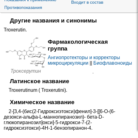
Входит в состав
Противопоказания
Другие названия и синонимы
Troxerutin
.
Фармакологическая
группа
Ангиопротекторы и корректоры
микроциркуляции
||
Биофлавоноиды
Троксерутин
Латинское название
Troxerutinum ( Troxerutini).
Химическое название
2-[3,4-(бис(2-Гидроксиэтокси)фенил]-3-[[6-O-(6-
дезокси-альфа-L-маннопиранозил)- бета-D-
глюкопиранозил]окси]-5-гидрокси-7-(2-
гидроксиэтокси)-4Н-1-бензопиранон-4.