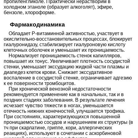
пропиленгликоле. Практически нерастворим в
холодном этаноле (образует алкоголят), эфире,
бензоле, хлороформе.
Фармакодинамика
Обладает P-витаминной активностью, участвует в
окислительно-восстановительных процессах, блокирует
гиалуронидазу, стабилизирует гиалуроновую кислоту
клеточных оболочек и уменьшает их проницаемость.
Нормализует проницаемость стенок капилляров,
повышает их тонус. Увеличивает плотность сосудистой
стенки, уменьшает экссудацию жидкой части плазмы и
диапедез клеток крови. Снижает экссудативное
воспаление в сосудистой стенке, ограничивает адгезию
к ее поверхности тромбоцитов.
При хронической венозной недостаточности
рекомендуется применение как в начальных, так и в
поздних стадиях заболевания. В результате лечения
исчезает чувство тяжести в ногах, уменьшается
отечность нижних конечностей, улучшается трофика.
При состояниях, характеризующихся повышенной
проницаемостью сосудов и нарушением их структуры (в
тч при скарлатине, гриппе, кори, аллергических
реакциях), используют в сочетании с аскорбиновой