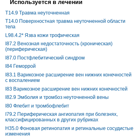
Используется в лечении
T14.9 Травма неуточненная
T14.0 Поверхностная травма неуточненной области
тела
L98.4.2* Язва кожи трофическая
I87.2 Венозная недостаточность (хроническая)
(периферическая)
I87.0 Постфлебитический синдром
I84 Геморрой
I83.1 Варикозное расширение вен нижних конечностей
с воспалением
I83 Варикозное расширение вен нижних конечностей
I82.9 Эмболия и тромбоз неуточненной вены
I80 Флебит и тромбофлебит
I79.2 Периферическая ангиопатия при болезнях,
классифицированных в других рубриках
H35.0 Фоновая ретинопатия и ретинальные сосудистые
изменения