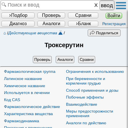
ввод
Подбор
Проверь
Сравни
Войти
Диагноз
Аналоги
Бланк
Регистрация
⌂
/
Действующие вещества
/
Поделиться
Троксерутин
Проверь
Аналоги
Сравни
Фармакологическая группа
Ограничения к использованию
Латинское название
При беременности и
кормлении грудью
Химическое название
Способ применения и дозы
Используется в лечении
Побочные эффекты
Код CAS
Взаимодействие
Фармакологическое действие
Меры предосторожности
Характеристика вещества
применения
Фармакодинамика
Аналоги по действию
Показания к применению