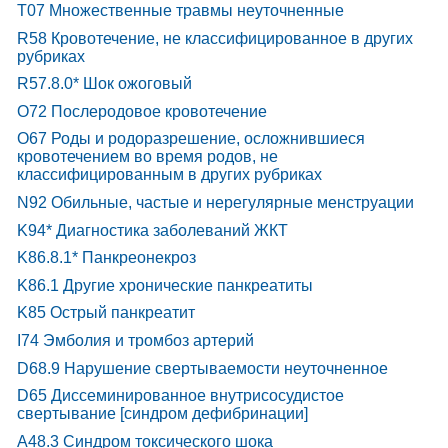
T07 Множественные травмы неуточненные
R58 Кровотечение, не классифицированное в других
рубриках
R57.8.0* Шок ожоговый
O72 Послеродовое кровотечение
O67 Роды и родоразрешение, осложнившиеся
кровотечением во время родов, не
классифицированным в других рубриках
N92 Обильные, частые и нерегулярные менструации
K94* Диагностика заболеваний ЖКТ
K86.8.1* Панкреонекроз
K86.1 Другие хронические панкреатиты
K85 Острый панкреатит
I74 Эмболия и тромбоз артерий
D68.9 Нарушение свертываемости неуточненное
D65 Диссеминированное внутрисосудистое
свертывание [синдром дефибринации]
A48.3 Синдром токсического шока