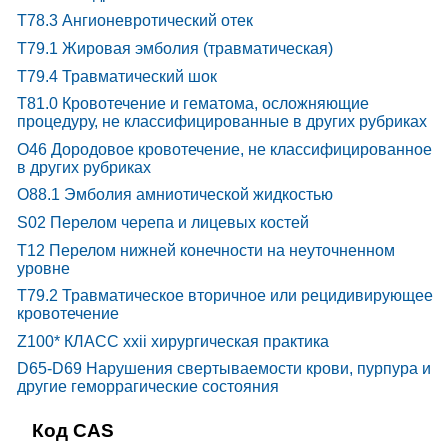
T78.3 Ангионевротический отек
T79.1 Жировая эмболия (травматическая)
T79.4 Травматический шок
T81.0 Кровотечение и гематома, осложняющие
процедуру, не классифицированные в других рубриках
O46 Дородовое кровотечение, не классифицированное
в других рубриках
O88.1 Эмболия амниотической жидкостью
S02 Перелом черепа и лицевых костей
T12 Перелом нижней конечности на неуточненном
уровне
T79.2 Травматическое вторичное или рецидивирующее
кровотечение
Z100* КЛАСС xxii хирургическая практика
D65-D69 Нарушения свертываемости крови, пурпура и
другие геморрагические состояния
Код CAS