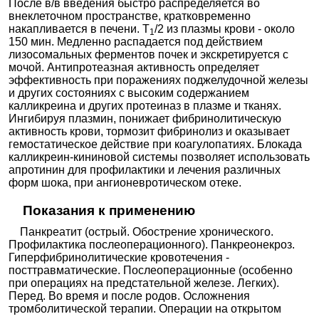
После в/в введения быстро распределяется во
внеклеточном пространстве, кратковременно
накапливается в печени. T
/2 из плазмы крови - около
1
150 мин. Медленно распадается под действием
лизосомальных ферментов почек и экскретируется с
мочой. Антипротеазная активность определяет
эффективность при поражениях поджелудочной железы
и других состояниях с высоким содержанием
калликреина и других протеиназ в плазме и тканях.
Ингибируя плазмин, понижает фибринолитическую
активность крови, тормозит фибринолиз и оказывает
гемостатическое действие при коагулопатиях. Блокада
калликреин-кининовой системы позволяет использовать
апротинин для профилактики и лечения различных
форм шока, при ангионевротическом отеке.
Показания к применению
Панкреатит (острый. Обострение хронического.
Профилактика послеоперационного). Панкреонекроз.
Гиперфибринолитические кровотечения -
посттравматические. Послеоперационные (особенно
при операциях на предстательной железе. Легких).
Перед. Во время и после родов. Осложнения
тромболитической терапии. Операции на открытом