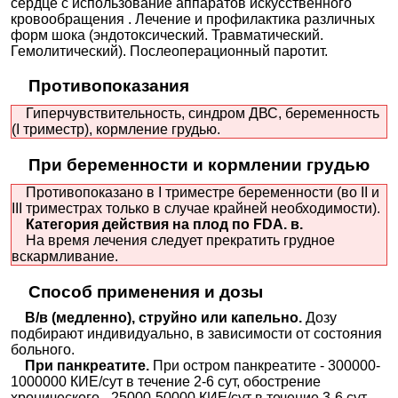
сердце с использование аппаратов искусственного
кровообращения . Лечение и профилактика различных
форм шока (эндотоксический. Травматический.
Гемолитический). Послеоперационный паротит.
Противопоказания
Гиперчувствительность, синдром ДВС, беременность
(I триместр), кормление грудью.
При беременности и кормлении грудью
Противопоказано в I триместре беременности (во II и
III триместрах только в случае крайней необходимости).
Категория действия на плод по FDA. в.
На время лечения следует прекратить грудное
вскармливание.
Способ применения и дозы
В/в (медленно), струйно или капельно.
Дозу
подбирают индивидуально, в зависимости от состояния
больного.
При панкреатите.
При остром панкреатите - 300000-
1000000 КИЕ/сут в течение 2-6 сут, обострение
хронического - 25000-50000 КИЕ/сут в течение 3-6 сут,