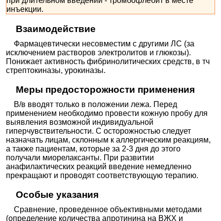
при длительном введении - тромбофлебит в месте
инъекции.
Взаимодействие
Фармацевтически несовместим с другими ЛС (за
исключением растворов электролитов и глюкозы).
Понижает активность фибринолитических средств, в тч
стрептокиназы, урокиназы.
Меры предосторожности применения
В/в вводят только в положении лежа. Перед
применением необходимо провести кожную пробу для
выявления возможной индивидуальной
гиперчувствительности. С осторожностью следует
назначать лицам, склонным к аллергическим реакциям,
а также пациентам, которые за 2-3 дня до этого
получали миорелаксанты. При развитии
анафилактических реакций введение немедленно
прекращают и проводят соответствующую терапию.
Особые указания
Сравнение, проведенное объективными методами
(определение количества апротинина на ВЖХ и