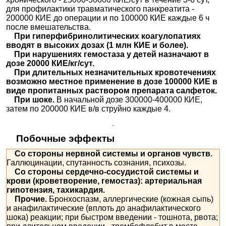
для профилактики травматического панкреатита -
200000 КИЕ до операции и по 100000 КИЕ каждые 6 ч
после вмешательства.
При гиперфибринолитических коагулопатиях
вводят в высоких дозах (1 млн КИЕ и более).
При нарушениях гемостаза у детей назначают в
дозе 20000 КИЕ/кг/сут.
При длительных незначительных кровотечениях
возможно местное применение в дозе 100000 КИЕ в
виде пропитанных раствором препарата салфеток.
При шоке.
В начальной дозе 300000-400000 КИЕ,
затем по 200000 КИЕ в/в струйно каждые 4.
Побочные эффекты
Со стороны нервной системы и органов чувств.
Галлюцинации, спутанность сознания, психозы.
Со стороны сердечно-сосудистой системы и
крови (кроветворение, гемостаз): артериальная
гипотензия, тахикардия.
Прочие.
Бронхоспазм, аллергические (кожная сыпь)
и анафилактические (вплоть до анафилактического
шока) реакции; при быстром введении - тошнота, рвота;