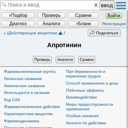
ввод
Подбор
Проверь
Сравни
Войти
Диагноз
Аналоги
Бланк
Регистрация
⌂
/
Действующие вещества
/
Поделиться
Апротинин
Проверь
Аналоги
Сравни
Фармакологическая группа
При беременности и
кормлении грудью
Латинское название
Способ применения и дозы
Химическое название
Побочные эффекты
Используется в лечении
Взаимодействие
Код CAS
Меры предосторожности
Фармакологическое действие
применения
Характеристика вещества
Особые указания
Фармакодинамика
Аналоги по действию
Показания к применению