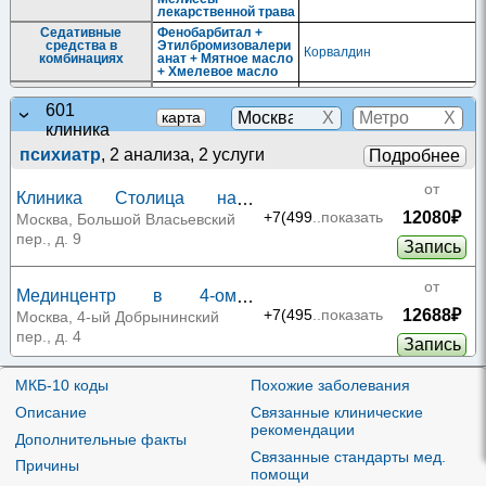
лекарственной трава
Седативные
Фенобарбитал +
средства в
Этилбромизовалери
Корвалдин
комбинациях
анат + Мятное масло
+ Хмелевое масло
Сердечные
Боярышника плоды
Боярышник
гликозиды и
601
X
X
карта
негликозидные
Ландыша травы
клиника
кардиотонические
Ландыша настойка
настойка
средства
психиатр
, 2 анализа, 2 услуги
Подробнее
Серотонинергическ
Дигидроэрготамин
ие средства
от
Клиника Столица на
12080₽
Арбате
+7(499
..показать
Москва, Большой Власьевский
пер., д. 9
Запись
от
Мединцентр в 4-ом
12688₽
Добрынинском переулке
+7(495
..показать
Москва, 4-ый Добрынинский
пер., д. 4
Запись
от
МКБ-10 коды
Похожие заболевания
ЦКБ №2 ОАО «РЖД»
Описание
Связанные клинические
12989₽
+7(495
..показать
Москва, ул. Будайская, д. 2
рекомендации
Дополнительные факты
Запись
Связанные стандарты мед.
Причины
помощи
от