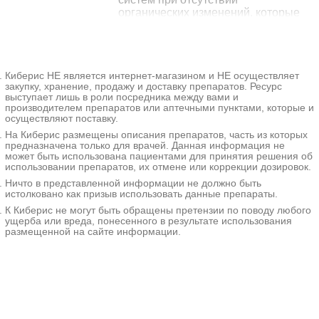
МЕДСИ в Марьино
органических изменений, которые
15150₽
+7(495
..показать
Москва, ул. Маршала
могли бы спровоцировать
Голованова, д. 1, корп. 2
Запись
появление подобных симптомов.
Впервые обычно проявляется в
детском или подростковом
от
МЕДСИ в
Киберис НЕ является интернет-магазином и НЕ осуществляет
возрасте. Возможны боли в области
15150₽
Благовещенском переулке
+7(495
..показать
Москва, Благовещенский пер., д.
закупку, хранение, продажу и доставку препаратов. Ресурс
сердца, аритмия, тахикардия,
6, стр. 1
выступает лишь в роли посредника между вами и
Запись
колебания АД, одышка, кашель,
производителем препаратов или аптечными пунктами, которые и
затруднение вдоха, диспепсия,
осуществляют поставку.
Ещё 591 клинику
боли в животе, боли в суставах,
На Киберис размещены описания препаратов, часть из которых
нарушения мочеиспускания и
предназначена только для врачей. Данная информация не
другие симптомы. Диагноз
может быть использована пациентами для принятия решения об
выставляется после исключения
использовании препаратов, их отмене или коррекции дозировок.
органической патологии. Лечение -
Ничто в представленной информации не должно быть
оздоровительные мероприятия,
истолковано как призыв использовать данные препараты.
фармакотерапия и психотерапия.
К Киберис не могут быть обращены претензии по поводу любого
ущерба или вреда, понесенного в результате использования
Дополнительные
размещенной на сайте информации.
факты
СДВНС - расстройство,
проявляющееся признаками
поражения одного либо нескольких
органов при отсутствии