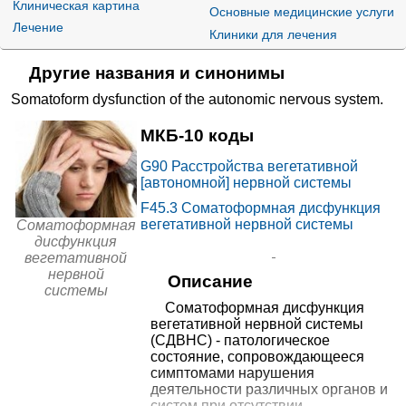
МЕДСИ на Солянке
Клиническая картина
Основные медицинские услуги
14800₽
+7(495
..показать
Москва, ул. Солянка, д. 12, стр.
Лечение
Клиники для лечения
1
Запись
Другие названия и синонимы
от
МЕДСИ в Хорошевском
Somatoform dysfunction of the autonomic nervous system
.
14800₽
проезде
+7(495
..показать
Москва, 3-й Хорошевский пр-д,
д. 1, стр. 2
Запись
МКБ-10 коды
от
G90
Расстройства вегетативной
МЕДСИ в Бутово
[автономной] нервной системы
15000₽
+7(495
..показать
Москва, ул. Старокачаловская,
д. 3, корп. 3
F45.3
Соматоформная дисфункция
Запись
вегетативной нервной системы
Соматоформная
дисфункция
от
МЕДСИ на Ленинградском
вегетативной
15000₽
проспекте
+7(495
..показать
Москва, Ленинградский пр-т, д.
нервной
Описание
52
Запись
системы
Соматоформная дисфункция
вегетативной нервной системы
от
МЕДСИ на Ленинском
(СДВНС) - патологическое
15150₽
проспекте
+7(495
..показать
Москва, Ленинский пр-т, д. 20,
состояние, сопровождающееся
стр. 1
Запись
симптомами нарушения
деятельности различных органов и
систем при отсутствии
от