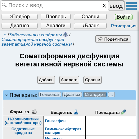
ввод
Подбор
Проверь
Сравни
Войти
Диагноз
Аналоги
Бланк
Регистрация
⌂
/
Заболевания и синдромы
/
Поделиться
Соматоформная дисфункция
вегетативной нервной системы
/
Соматоформная дисфункция
вегетативной нервной системы
Добавь
Аналоги
Сравни
Гомеопат
Диагноз
Стандарт
...
Препараты:
Фарм. гр.
Препараты
Вещество
Н-Холинолитики
Ганглефен
(ганглиоблокаторы)
Седативные
Гамма-оксибутират
средства
кальция
Мелиссы