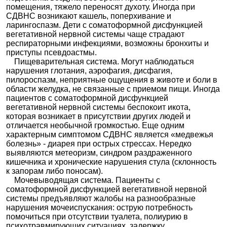
помещения, тяжело переносят духоту. Иногда при
СДВНС возникают кашель, поперхивание и
ларингоспазм. Дети с соматоформной дисфункцией
вегетативной нервной системы чаще страдают
респираторными инфекциями, возможны бронхиты и
приступы псевдоастмы.
Пищеварительная система. Могут наблюдаться
нарушения глотания, аэрофагия, дисфагия,
пилороспазм, неприятные ощущения в животе и боли в
области желудка, не связанные с приемом пищи. Иногда
пациентов с соматоформной дисфункцией
вегетативной нервной системы беспокоит икота,
которая возникает в присутствии других людей и
отличается необычной громкостью. Еще одним
характерным симптомом СДВНС является «медвежья
болезнь» - диарея при острых стрессах. Нередко
выявляются метеоризм, синдром раздраженного
кишечника и хронические нарушения стула (склонность
к запорам либо поносам).
Мочевыводящая система. Пациенты с
соматоформной дисфункцией вегетативной нервной
системы предъявляют жалобы на разнообразные
нарушения мочеиспускания: острую потребность
помочиться при отсутствии туалета, полиурию в
психотравмирующих ситуациях, задержку