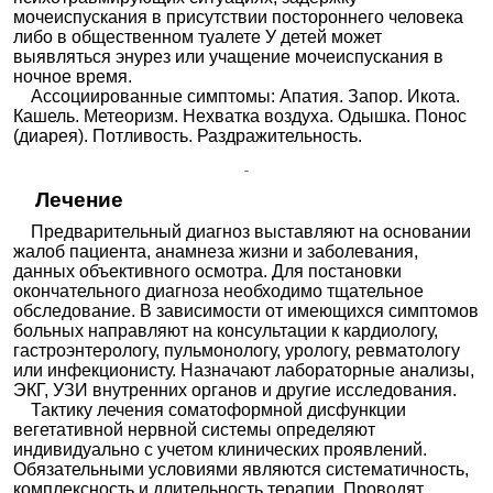
мочеиспускания в присутствии постороннего человека
либо в общественном туалете У детей может
выявляться энурез или учащение мочеиспускания в
ночное время.
Ассоциированные симптомы: Апатия. Запор. Икота.
Кашель. Метеоризм. Нехватка воздуха. Одышка. Понос
(диарея). Потливость. Раздражительность.
Лечение
Предварительный диагноз выставляют на основании
жалоб пациента, анамнеза жизни и заболевания,
данных объективного осмотра. Для постановки
окончательного диагноза необходимо тщательное
обследование. В зависимости от имеющихся симптомов
больных направляют на консультации к кардиологу,
гастроэнтерологу, пульмонологу, урологу, ревматологу
или инфекционисту. Назначают лабораторные анализы,
ЭКГ, УЗИ внутренних органов и другие исследования.
Тактику лечения соматоформной дисфункции
вегетативной нервной системы определяют
индивидуально с учетом клинических проявлений.
Обязательными условиями являются систематичность,
комплексность и длительность терапии. Проводят