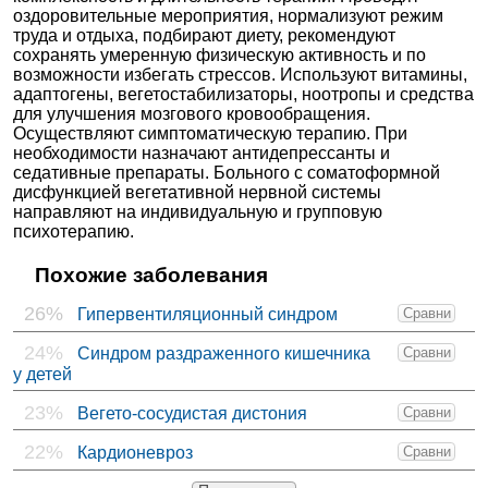
оздоровительные мероприятия, нормализуют режим
труда и отдыха, подбирают диету, рекомендуют
сохранять умеренную физическую активность и по
возможности избегать стрессов. Используют витамины,
адаптогены, вегетостабилизаторы, ноотропы и средства
для улучшения мозгового кровообращения.
Осуществляют симптоматическую терапию. При
необходимости назначают антидепрессанты и
седативные препараты. Больного с соматоформной
дисфункцией вегетативной нервной системы
направляют на индивидуальную и групповую
психотерапию.
Похожие заболевания
26%
Гипервентиляционный синдром
Сравни
24%
Синдром раздраженного кишечника
Сравни
у детей
23%
Вегето-сосудистая дистония
Сравни
22%
Кардионевроз
Сравни