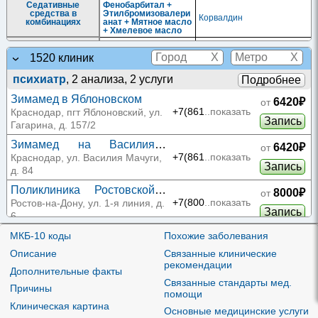
Седативные
Фенобарбитал +
средства в
Этилбромизовалери
Корвалдин
комбинациях
анат + Мятное масло
+ Хмелевое масло
Сердечные
Боярышника плоды
Боярышник
гликозиды и
X
X
1520 клиник
негликозидные
Ландыша травы
кардиотонические
Ландыша настойка
настойка
психиатр
, 2 анализа, 2 услуги
средства
Подробнее
Серотонинергическ
Дигидроэрготамин
Зимамед в Яблоновском
6420₽
ие средства
от
+7(861
..показать
Краснодар, пгт Яблоновский, ул.
Запись
Гагарина, д. 157/2
Зимамед на Василия
6420₽
от
Мачуги
+7(861
..показать
Краснодар, ул. Василия Мачуги,
Запись
д. 84
Поликлиника Ростовской
8000₽
от
КБ ЮОМЦ ФМБА на 1-й
+7(800
..показать
Ростов-на-Дону, ул. 1-я линия, д.
Запись
линии
6
Стационар больницы РЖД
МКБ-10 коды
Похожие заболевания
8240₽
от
на Автотранспортной
+7(844
..показать
Волгоград, ул.
Описание
Связанные клинические
Запись
Автотранспортная, д. 75
рекомендации
Дополнительные факты
Связанные стандарты мед.
от
Причины
Клиника Столица на
помощи
12080₽
Арбате
+7(499
..показать
Москва, Большой Власьевский
Клиническая картина
Основные медицинские услуги
пер., д. 9