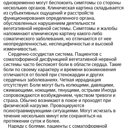
одновременно могут беспокоить симптомы со стороны
нескольких органов. Клиническая картина складывается
из субъективных ощущений и расстройств
функционирования определенного органа,
обусловленных нарушением деятельности
вегетативной нервной системы. Симптомы и жалобы
напоминают клиническую картину какого-либо
соматического заболевания, но отличаются от нее
неопределенностью, неспецифичностью и высокой
изменчивостью.
Сердечно-сосудистая система. Пациентов с
соматоформной дисфункцией вегетативной нервной
системы часто беспокоят боли в области сердца. Такие
боли по своему характеру и времени возникновения
отличаются от болей при стенокардии и других
сердечных заболеваниях. Четкая иррадиация
отсутствует. Боли могут быть колющими, давящими,
сжимающими, ноющими, тянущими, острыми Иногда
сопровождаются возбуждением, чувством тревоги и
страха. Обычно возникают в покое и проходят при
физической нагрузке. Провоцируются
психотравмирующими ситуациями. Могут исчезать в
течение нескольких минут или сохраняться на
протяжении суток и более.
Наряду с болями, пациенты с соматоформной