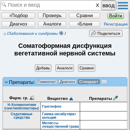
ввод
Подбор
Проверь
Сравни
Войти
Диагноз
Аналоги
Бланк
Регистрация
⌂
/
Заболевания и синдромы
/
Поделиться
Соматоформная дисфункция
вегетативной нервной системы
Добавь
Аналоги
Сравни
Гомеопат
Диагноз
Стандарт
...
Препараты:
Фарм. гр.
Препараты
Вещество
Н-Холинолитики
Ганглефен
(ганглиоблокаторы)
Седативные
Гамма-оксибутират
средства
кальция
Мелиссы
лекарственной трава