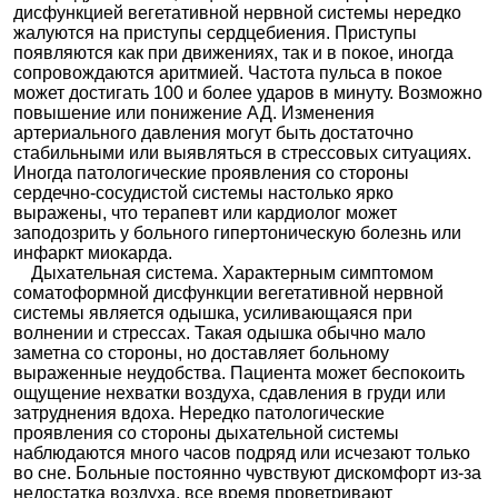
дисфункцией вегетативной нервной системы нередко
жалуются на приступы сердцебиения. Приступы
появляются как при движениях, так и в покое, иногда
сопровождаются аритмией. Частота пульса в покое
может достигать 100 и более ударов в минуту. Возможно
повышение или понижение АД. Изменения
артериального давления могут быть достаточно
стабильными или выявляться в стрессовых ситуациях.
Иногда патологические проявления со стороны
сердечно-сосудистой системы настолько ярко
выражены, что терапевт или кардиолог может
заподозрить у больного гипертоническую болезнь или
инфаркт миокарда.
Дыхательная система. Характерным симптомом
соматоформной дисфункции вегетативной нервной
системы является одышка, усиливающаяся при
волнении и стрессах. Такая одышка обычно мало
заметна со стороны, но доставляет больному
выраженные неудобства. Пациента может беспокоить
ощущение нехватки воздуха, сдавления в груди или
затруднения вдоха. Нередко патологические
проявления со стороны дыхательной системы
наблюдаются много часов подряд или исчезают только
во сне. Больные постоянно чувствуют дискомфорт из-за
недостатка воздуха, все время проветривают