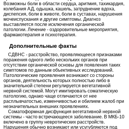
Запись
Центральная, д. 27
Возможны боли в области сердца, аритмия, тахикардия,
колебания АД, одышка, кашель, затруднение вдоха,
Ещё 1510 клиник
диспепсия, боли в животе, боли в суставах, нарушения
мочеиспускания и другие симптомы. Диагноз
выставляется после исключения органической
патологии. Лечение - оздоровительные мероприятия,
фармакотерапия и психотерапия.
Дополнительные факты
СДВНС - расстройство, проявляющееся признаками
поражения одного либо нескольких органов при
отсутствии органической основы для появления таких
симптомов по данным объективных исследований.
Патологические проявления возникают со стороны
органов, деятельность которых полностью либо в
значительной степени регулируется вегетативной
нервной системой. Могут имитировать соматическую
патологию, однако чаще отличаются от нее
расплывчатостью, изменчивостью и обилием жалоб при
незначительных внешних проявлениях.
Соматоформная дисфункция вегетативной нервной
системы - часто встречающееся заболевание. В МКБ-10
включено в группу невротических расстройств.
Нарушения обычно возникают или усугубляются под