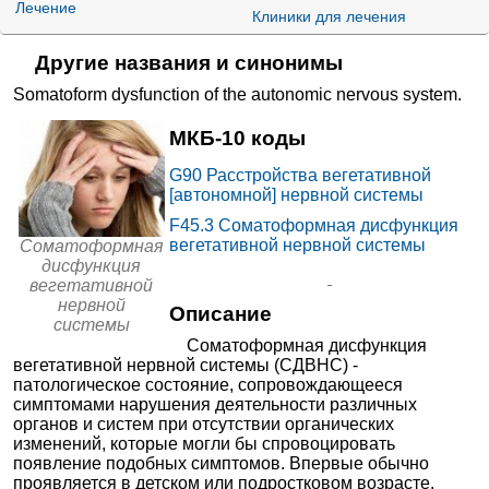
Запись
Лечение
Клиники для лечения
от
Мединцентр в 4-ом
Другие названия и синонимы
12688₽
Добрынинском переулке
+7(495
..показать
Москва, 4-ый Добрынинский
Somatoform dysfunction of the autonomic nervous system
.
пер., д. 4
Запись
МКБ-10 коды
от
ЦКБ №2 ОАО «РЖД»
12989₽
+7(495
..показать
G90
Расстройства вегетативной
Москва, ул. Будайская, д. 2
[автономной] нервной системы
Запись
F45.3
Соматоформная дисфункция
от
вегетативной нервной системы
Соматоформная
Поликлиника №3
дисфункция
13094₽
Железнодорожной
+7(863
..показать
Ростов-на-Дону, Театральная
вегетативной
больницы на Театральной
площадь, д. 4
Запись
нервной
Описание
системы
от
Соматоформная дисфункция
Клиника Семейная в
вегетативной нервной системы (СДВНС) -
14000₽
Подольске
+7(499
..показать
Подольск, ул. Большая
патологическое состояние, сопровождающееся
Серпуховская, д. 51
Запись
симптомами нарушения деятельности различных
органов и систем при отсутствии органических
Клиника Семейная на
от
изменений, которые могли бы спровоцировать
Новой Риге
Московская область, Истринский
появление подобных симптомов. Впервые обычно
14000₽
+7(499
..показать
р-н, д. Покровское, ул.
проявляется в детском или подростковом возрасте.