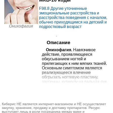
15000₽
+7(495
..показать
Москва, ул. Старокачаловская,
д. 3, корп. 3
F98.8
Другие уточненные
Запись
эмоциональные расстройства и
расстройства поведения с началом,
от
МЕДСИ на Ленинградском
обычно приходящимся на детский и
15000₽
проспекте
+7(495
..показать
Москва, Ленинградский пр-т, д.
Онихофагия
подростковый возраст
52
Запись
от
Описание
МЕДСИ на Ленинском
15150₽
проспекте
+7(495
..показать
Москва, Ленинский пр-т, д. 20,
Онихофагия.
Навязчивое
стр. 1
действие, проявляющееся
Запись
обкусыванием ногтей и
прилегающих к ним мягких тканей.
от
МЕДСИ в Марьино
Основным симптомом является
15150₽
+7(495
..показать
Москва, ул. Маршала
реализующееся влечение
Голованова, д. 1, корп. 2
обгрызать ногтевую пластину,
Запись
заусенцы, кутикулу на пальцах рук.
Ногти слабые, хрупкие,
от
МЕДСИ в
деформированные, области вокруг
15150₽
Благовещенском переулке
+7(495
..показать
Москва, Благовещенский пер., д.
них повреждены, воспалены, часто
6, стр. 1
имеются признаки бактериальных,
Запись
Киберис НЕ является интернет-магазином и НЕ осуществляет
грибковых инфекций. Навязчивость
закупку, хранение, продажу и доставку препаратов. Ресурс
Ещё 591 клинику
сопровождается неуверенностью,
выступает лишь в роли посредника между вами и