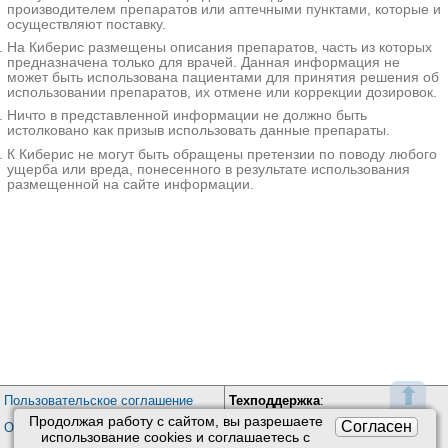
тревожностью, эмоциональной
производителем препаратов или аптечными пунктами, которые и
скованностью, сниженной
осуществляют поставку.
самооценкой. Онихофагия
На Киберис размещены описания препаратов, часть из которых
диагностируется по результатам
предназначена только для врачей. Данная информация не
осмотра рук ребенка, беседы с ним
может быть использована пациентами для принятия решения об
и его родителями. Лечение
использовании препаратов, их отмене или коррекции дозировок.
предполагает специальный уход за
Ничто в представленной информации не должно быть
ногтями, сеансы психотерапии для
истолковано как призыв использовать данные препараты.
устранения причины расстройства.
К Киберис не могут быть обращены претензии по поводу любого
ущерба или вреда, понесенного в результате использования
Дополнительные
размещенной на сайте информации.
факты
Термин «онихофагия» имеет
греческое происхождение, означает
«поедание ногтей». Согласно
Международной классификации
болезней, данное расстройство
является вариантом навязчивого
действия, носит характер
невротического либо
неврозоподобного ритуала.
⬆
Наибольшая распространенность
Пользовательское соглашение
Техподдержка
:
определяется у детей 4-15 лет, пик
Продолжая работу с сайтом, вы разрешаете
Обратная связь
Согласен
Обработка персональных данных
дебюта - 4-5 лет. С началом
использование сookies и соглашаетесь с
Почта:
kiberis@mail.ru