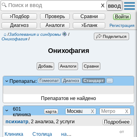
ввод
Подбор
Проверь
Сравни
Войти
Диагноз
Аналоги
Бланк
Регистрация
⌂
/
Заболевания и синдромы
/
Поделиться
Онихофагия
/
Онихофагия
Добавь
Аналоги
Сравни
Гомеопат
Диагноз
Стандарт
...
Препараты:
Препаратов не найдено
601
X
X
карта
клиника
психиатр
, 2 анализа, 2 услуги
Подробнее
от
Клиника Столица на