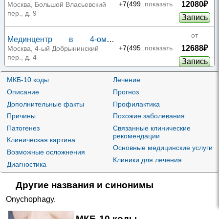
12080₽
Арбате
+7(499
..показать
Москва, Большой Власьевский
пер., д. 9
Запись
от
Мединцентр в 4-ом
12688₽
Добрынинском переулке
+7(495
..показать
Москва, 4-ый Добрынинский
пер., д. 4
Запись
от
МКБ-10 коды
Лечение
ЦКБ №2 ОАО «РЖД»
Описание
Прогноз
12989₽
+7(495
..показать
Москва, ул. Будайская, д. 2
Дополнительные факты
Профилактика
Запись
Причины
Похожие заболевания
от
МЕДСИ на Солянке
Патогенез
Связанные клинические
рекомендации
14800₽
+7(495
..показать
Москва, ул. Солянка, д. 12, стр.
Клиническая картина
1
Основные медицинские услуги
Запись
Возможные осложнения
Клиники для лечения
Диагностика
от
МЕДСИ в Хорошевском
14800₽
проезде
+7(495
..показать
Москва, 3-й Хорошевский пр-д,
Другие названия и синонимы
д. 1, стр. 2
Запись
Onychophagy
.
от
МЕДСИ в Бутово
МКБ-10 коды