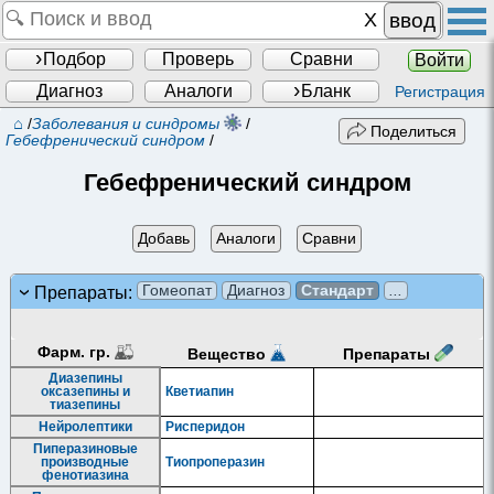
ввод
Подбор
Проверь
Сравни
Войти
Диагноз
Аналоги
Бланк
Регистрация
⌂
/
Заболевания и синдромы
/
Поделиться
Гебефренический синдром
/
Гебефренический синдром
Добавь
Аналоги
Сравни
Гомеопат
Диагноз
Стандарт
...
Препараты:
Фарм. гр.
Препараты
Вещество
Диазепины
оксазепины и
Кветиапин
тиазепины
Нейролептики
Рисперидон
Пиперазиновые
производные
Тиопроперазин
фенотиазина