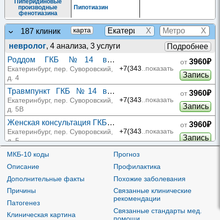
Пиперидиновые
производные
Пипотиазин
фенотиазина
X
X
карта
187 клиник
невролог
, 4 анализа, 3 услуги
Подробнее
Роддом ГКБ №14 в
3960₽
от
Суворовском переулке 4
+7(343
..показать
Екатеринбург, пер. Суворовский,
Запись
д. 4
Травмпункт ГКБ №14 в
3960₽
от
Суворовском переулке 5В
+7(343
..показать
Екатеринбург, пер. Суворовский,
Запись
д. 5В
Женская консультация ГКБ
3960₽
от
№14 в Суворовском
+7(343
..показать
Екатеринбург, пер. Суворовский,
Запись
переулке 5
д. 5
КДЦ ГКБ №14 в
МКБ-10 коды
Прогноз
3960₽
от
Суворовском переулке 5
+7(343
..показать
Екатеринбург, пер. Суворовский,
Описание
Профилактика
Запись
д. 5
Дополнительные факты
Похожие заболевания
Женская консультация ГКБ
5100₽
от
Причины
Связанные клинические
№20 на Зои
+7(343
..показать
Екатеринбург, ул. Зои
рекомендации
Запись
Патогенез
Космодемьянской
Космодемьянской, д. 42А
Связанные стандарты мед.
Клиническая картина
помощи
5100₽
от