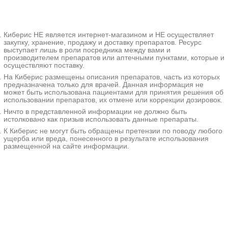
настроением,
нецеленаправленностью и
ситуационностью поступков.
Киберис НЕ является интернет-магазином и НЕ осуществляет
Больные громко и беспричинно
закупку, хранение, продажу и доставку препаратов. Ресурс
смеются, кривляются, катаются по
выступает лишь в роли посредника между вами и
полу, нелепо шутят, некритичны к
производителем препаратов или аптечными пунктами, которые и
собственному поведению.
осуществляют поставку.
Диагностика проводится
На Киберис размещены описания препаратов, часть из которых
клиническим и
предназначена только для врачей. Данная информация не
психодиагностическим методом.
может быть использована пациентами для принятия решения об
Лечение медикаментозное,
использовании препаратов, их отмене или коррекции дозировок.
направлено на купирование
Ничто в представленной информации не должно быть
симптомов, может включать
истолковано как призыв использовать данные препараты.
антипсихотики, транквилизаторы,
К Киберис не могут быть обращены претензии по поводу любого
препараты инсулина и другие
ущерба или вреда, понесенного в результате использования
средства.
размещенной на сайте информации.
Дополнительные
факты
Название синдрома произошло
из древнегреческого языка, в
переводе означает «детский,
юношеский ум». Впервые