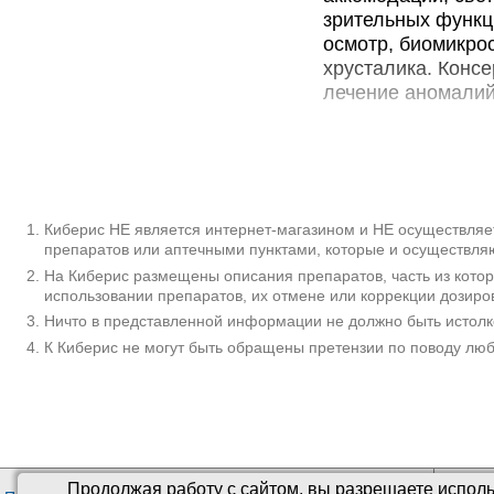
зрительных функц
осмотр, биомикро
хрусталика. Конс
лечение аномалий
Дополнител
Аномалии хрустал
характеризующаяс
Врожденные вариа
Киберис НЕ является интернет-магазином и НЕ осуществляет
препаратов или аптечными пунктами, которые и осуществляю
или в раннем детс
На Киберис размещены описания препаратов, часть из кото
преклонном возра
использовании препаратов, их отмене или коррекции дозиро
слепоты, а после
Ничто в представленной информации не должно быть истолк
определяется у к
К Киберис не могут быть обращены претензии по поводу лю
представителей м
изолированно или
или Маркезани).
Причины
Нарушение эмбрио
Продолжая работу с сайтом, вы разрешаете исполь