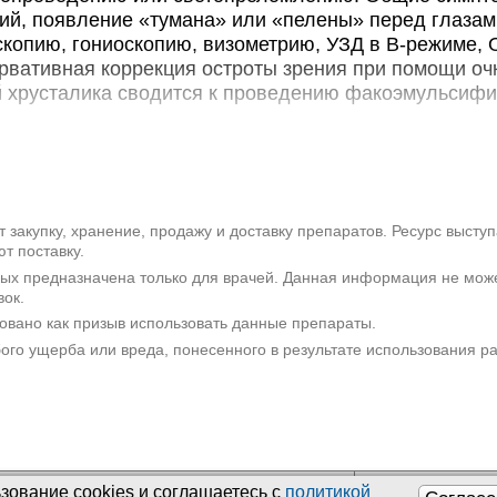
Санкт-Петербург, пр-т Римского-
ий, появление «тумана» или «пелены» перед глазам
скопию, гониоскопию, визометрию, УЗД в В-режиме, О
Статус Грация плюс на 
ервативная коррекция остроты зрения при помощи оч
Санкт-Петербург, пр-т Большевик
 хрусталика сводится к проведению факоэмульсифи
ьные факты
ика - это гетерогенная группа заболеваний в офта
я изменением формы, размера, прозрачности или эк
нты патологий, как правило, диагностируют в пери
 закупку, хранение, продажу и доставку препаратов. Ресурс высту
т поставку.
ком возрасте. У детей катаракта встречается с частот
рых предназначена только для врачей. Данная информация не мож
сте это заболевание становится причиной практичес
вок.
 60-летнего возраста определенная степень помутне
овано как призыв использовать данные препараты.
аждого второго пациента. Передний лентиконус зача
бого ущерба или вреда, понесенного в результате использования 
ужского пола, задний - у женщин. Аномалии хрустали
 быть одним из проявлений генетических синдромов
нального периода развития может привести к таки
зование сookies и соглашаетесь с
политикой