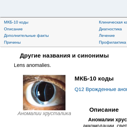
МКБ-10 коды
Клиническая к
Описание
Диагностика
Дополнительные факты
Лечение
Причины
Профилактика
Другие названия и синонимы
Lens anomalies
.
МКБ-10 коды
Q12
Врожденные аном
Описание
Аномалии хрусталика
Аномалии хрус
аккомодации, све