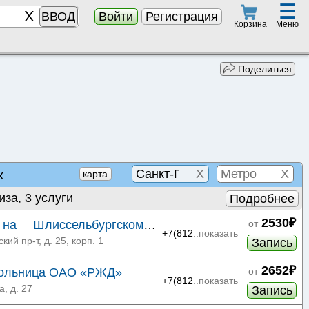
☰
ВВОД
Войти
Регистрация
Меню
Корзина
Поделиться
X
X
х
карта
иза, 3 услуги
Подробнее
2530₽
а Шлиссельбургском
от
+7(812
..показать
ий пр-т, д. 25, корп. 1
Запись
2652₽
больница ОАО «РЖД»
от
+7(812
..показать
, д. 27
Запись