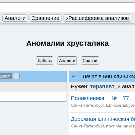
Аналоги
Сравнение
Расшифровка анализов
Аномалии хрусталика
Добавь
Аналоги
Сравни
Лечат в 590 клиника
ндарт
...
Нужен:
терапевт
, 2 анал
Поликлиника №77 н
проспекте
Санкт-Петербург, Шлиссельбургск
Дорожная клиническая 
Санкт-Петербург, пр-т Мечникова