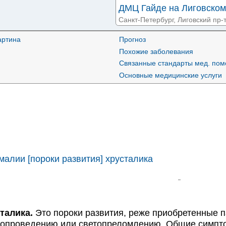
ДМЦ Гайде на Лиговском
Санкт-Петербург, Лиговский пр-т
артина
Прогноз
МЦ Гайде на Херсонской
Похожие заболевания
Санкт-Петербург, ул. Херсонская
Связанные стандарты мед. по
Основные медицинские услуги
Поликлиника №40 на Нев
Санкт-Петербург, Невский пр-т, 
Поэма Здоровья на Ленс
Санкт-Петербург, ул. Ленсовета,
MedSwiss на проспекте 
алии [пороки развития] хрусталика
Санкт-Петербург, пр-т Обуховск
А-Медия на проспекте 
Санкт-Петербург, пр-т Просвещен
талика.
Это пороки развития, реже приобретенные п
СМТ на Римского-Корсак
топроведению или светопреломлению. Общие симпт