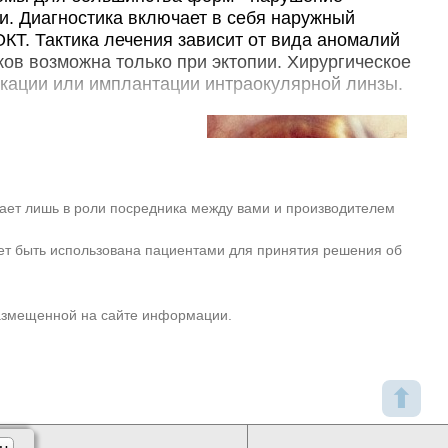
Корсакова, д. 87
Запись
и. Диагностика включает в себя наружный
КТ. Тактика лечения зависит от вида аномалий
4600₽
проспекте Большевиков
от
ков возможна только при эктопии. Хирургическое
+7(495
..показать
ов, д. 11, корп. 2
Запись
кации или имплантации интраокулярной линзы.
Ещё 580 клиник
льмологии,
топией хрусталика.
од новорожденности
пает лишь в роли посредника между вами и производителем
ой 5:100 000. В
ет быть использована пациентами для принятия решения об
ки 50% всех случаев
ния хрусталика
Аномалии хрусталика
стую диагностируют у
размещенной на сайте информации.
ка могут развиваться
 (дислокации хрусталика при синдроме Марфана
⬆
м аномалиям хрусталика, как первичная или