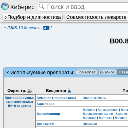
Киберис
Подбор и диагностика
Совместимость лекарств
⌂
/
МКБ-10 диагнозы
/
B00.
Используемые препараты:
Гомеопат
Диагноз
Ста
Фарм. гр.
Вещество
Пр
Противовирусные
Аммония глицирризинат
Эпиген лабиаль
(за исключением
Ацикловир
ВИЧ) средства
Вайрова
|
Валацикловир
|
Вал
Валацикловир
Валацикловир Канон
|
Валацик
Валогард
|
Валтрекс
|
Валвир
Докозанол
Эразабан