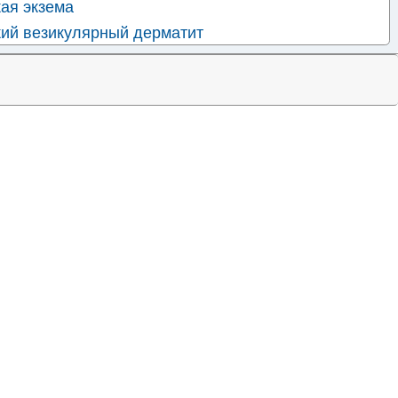
ая экзема
кий везикулярный дерматит
ий гингивостоматит и фаринготонзиллит
ий энцефалит (G05.1*)
ая болезнь глаз
кая инфекция неуточненная