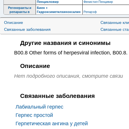
Пенцикловир
Фенистил Пенцивир
Регенеранты и
Биен +
репаранты в
Гидроксиметилхиноксалин
Репарэф
комбинациях
диоксид
Описание
Связанные кли
Связанные заболевания
Связанные ст
Другие названия и синонимы
B00.8 Other forms of herpesviral infection
,
B00.8
.
Описание
Нет подробного описания, смотрите связи
Связанные заболевания
Лабиальный герпес
Герпес простой
Герпетическая ангина у детей