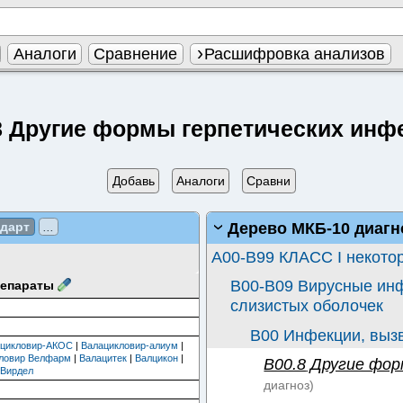
Аналоги
Сравнение
Расшифровка анализов
8 Другие формы герпетических инф
Добавь
Аналоги
Сравни
Дерево МКБ-10 диагн
ндарт
...
A00-B99 КЛАСС I некото
B00-B09 Вирусные ин
епараты
слизистых оболочек
B00 Инфекции, вызв
ацикловир-АКОС
|
Валацикловир-алиум
|
ловир Велфарм
|
Валацитек
|
Валцикон
|
B00.8
Другие фор
|
Вирдел
диагноз)