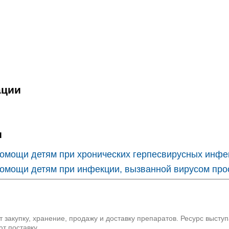
ации
и
омощи детям при хронических герпесвирусных инфе
мощи детям при инфекции, вызванной вирусом прост
 закупку, хранение, продажу и доставку препаратов. Ресурс высту
т поставку.