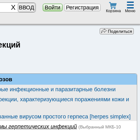
☰
ВВОД
Войти
Регистрация
Меню
Корзина
Поделиться
екций
озов
рые инфекционные и паразитарные болезни
фекции, характеризующиеся поражениями кожи и
анные вирусом простого герпеса [herpes simplex]
мы герпетических инфекций
(Выбранный
МКБ-10