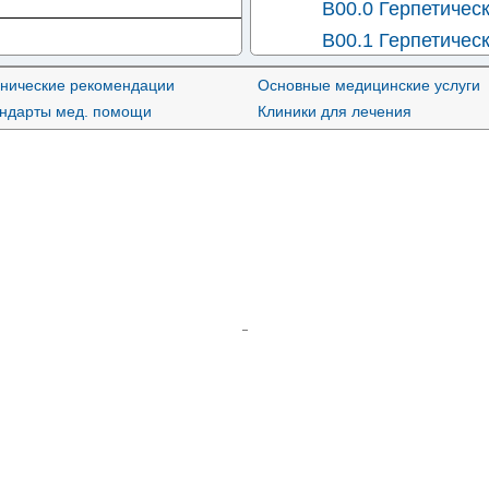
B00.0 Герпетическ
B00.1 Герпетичес
B00.2 Герпетическ
нические рекомендации
Основные медицинские услуги
B00.4 Герпетическ
андарты мед. помощи
Клиники для лечения
B00.5 Герпетическ
B00.9 Герпетичес