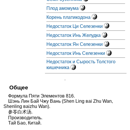
Плод амомума
Корень платикодона
Недостаток Ци Селезенки
Недостаток Инь Желудка
Недостаток Ян Селезенки
Недостаток Инь Селезенки
Недостаток и Сырость Толстого
кишечника
Общее
Формула Пяти Элементов 816.
Шэнь Лин Бай Чжу Вань (Shen Ling вai Zhu Wan,
Shenling вaizhu Wan).
参苓白术汤.
Производитель.
Тай Бао, Китай.