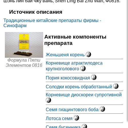
Шэнь лин бай чжу вань
,
Shen Ling Bai Zhu Wan
,
Ф0816
.
Источник описания
Традиционные китайские препараты фирмы -
Синофарм
Активные компоненты
препарата
Женьшеня корень
Формула Пяти
Корневище атрактилодеса
Элементов 0816
крупноголового
Пория кокосовидная
Солодки корень обработанный
Корневище диоскореи супротивной
Семя гиацинтового боба
Лотоса семя
Семя бусенника