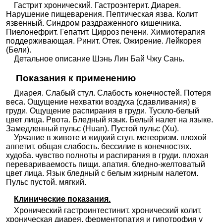
Гастрит хронический. Гастроэнтерит. Диарея.
Нарушение пищеварения. Пептическая язва. Колит
язвенный. Синдром раздраженного кишечника.
Пиелонефрит. Гепатит. Цирроз печени. Химиотерапия
поддерживающая. Ринит. Отек. Ожирение. Лейкорея
(Бели).
Детальное описание Шэнь Лин Бай Чжу Сань.
Показания к применению
Диарея. Слабый стул. Слабость конечностей. Потеря
веса. Ощущение нехватки воздуха (сдавливания) в
груди. Ощущение распирания в груди. Тускло-белый
цвет лица. Рвота. Бледный язык. Белый налет на языке.
Замедленный пульс (Huan). Пустой пульс (Xu).
Урчание в животе и жидкий стул. метеоризм. плохой
аппетит. общая слабость. бессилие в конечностях.
худоба. чувство полноты и распирания в груди. плохая
перевариваемость пищи. апатия. бледно-желтоватый
цвет лица. Язык бледный с белым жирным налетом.
Пульс пустой. мягкий.
Клинические показания.
Хронический гастроинтестинит. хронический колит.
хроническая диарея. ферментопатия и гипотрофия у