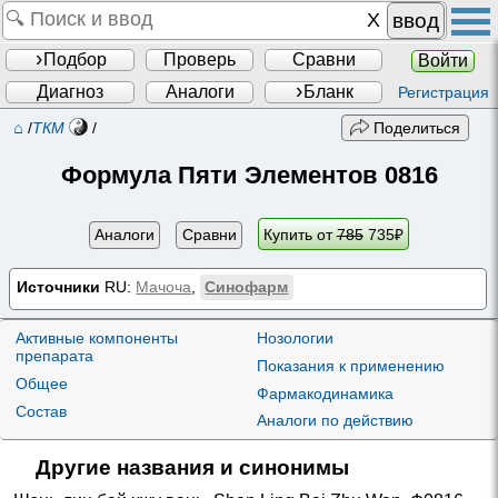
ввод
Подбор
Проверь
Сравни
Войти
Диагноз
Аналоги
Бланк
Регистрация
⌂
/
ТКМ
/
Поделиться
Формула Пяти Элементов 0816
Аналоги
Сравни
Купить от
785
735
₽
Источники
RU:
Мачоча
,
Синофарм
Активные компоненты
Нозологии
препарата
Показания к применению
Общее
Фармакодинамика
Состав
Аналоги по действию
Другие названия и синонимы