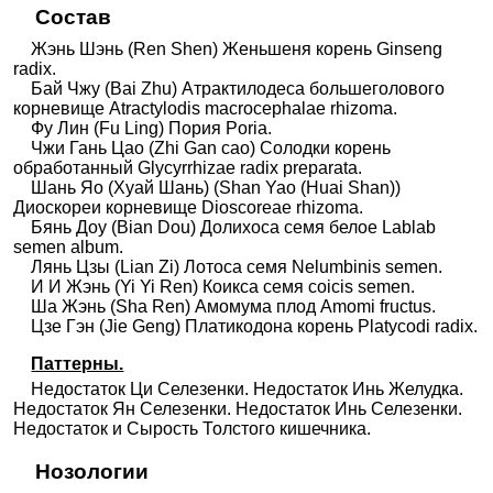
Состав
Жэнь Шэнь (Ren Shen) Женьшеня корень Ginseng
radix.
Бай Чжу (Bai Zhu) Атрактилодеса большеголового
корневище Atractylodis macrocephalae rhizoma.
Фу Лин (Fu Ling) Пория Poria.
Чжи Гань Цао (Zhi Gan сao) Солодки корень
обработанный Glycyrrhizae radix preparata.
Шань Яо (Хуай Шань) (Shan Yao (Huai Shan))
Диоскореи корневище Dioscoreae rhizoma.
Бянь Доу (Bian Dou) Долихоса семя белое Lablab
semen album.
Лянь Цзы (Lian Zi) Лотоса семя Nelumbinis semen.
И И Жэнь (Yi Yi Ren) Коикса семя сoicis semen.
Ша Жэнь (Sha Ren) Амомума плод Amomi fructus.
Цзе Гэн (Jie Geng) Платикодона корень Platycodi radix.
Паттерны.
Недостаток Ци Селезенки. Недостаток Инь Желудка.
Недостаток Ян Селезенки. Недостаток Инь Селезенки.
Недостаток и Сырость Толстого кишечника.
Нозологии