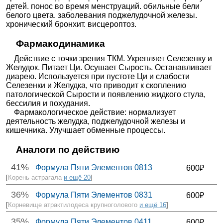
детей. понос во время менструаций. обильные бели
белого цвета. заболевания поджелудочной железы.
хронический бронхит. висцероптоз.
Фармакодинамика
Действие с точки зрения ТКМ. Укрепляет Селезенку и
Желудок. Питает Ци. Осушает Сырость. Останавливает
диарею. Используется при пустоте Ци и слабости
Селезенки и Желудка, что приводит к скоплению
патологической Сырости и появлению жидкого стула,
бессилия и похудания.
Фармакологическое действие: нормализует
деятельность желудка, поджелудочной железы и
кишечника. Улучшает обменные процессы.
Аналоги по действию
41%
Формула Пяти Элементов 0813
600₽
[
Корень астрагала
и ещё 20
]
36%
Формула Пяти Элементов 0831
600₽
[
Корневище атрактилодеса крупноголового
и ещё 16
]
35%
Формула Пяти Элементов 0411
600₽