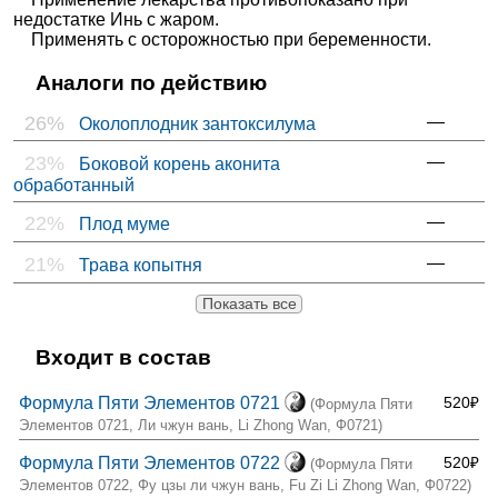
недостатке Инь с жаром.
Применять с осторожностью при беременности.
Аналоги по действию
26%
—
Околоплодник зантоксилума
23%
—
Боковой корень аконита
обработанный
22%
—
Плод муме
21%
—
Трава копытня
Показать все
Входит в состав
Формула Пяти Элементов 0721
520₽
(Формула Пяти
Элементов 0721, Ли чжун вань, Li Zhong Wan, Ф0721)
Формула Пяти Элементов 0722
520₽
(Формула Пяти
Элементов 0722, Фу цзы ли чжун вань, Fu Zi Li Zhong Wan, Ф0722)