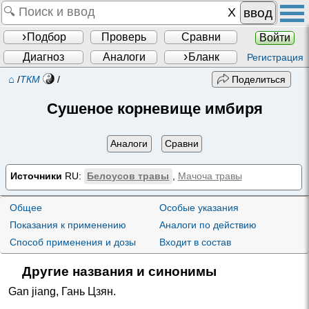
ввод
Подбор
Проверь
Сравни
Войти
Диагноз
Аналоги
Бланк
Регистрация
⌂
/
ТКМ
/
Поделиться
Сушеное корневище имбиря
Аналоги
Сравни
Источники
RU:
Белоусов травы
,
Мачоча травы
Общее
Особые указания
Показания к применению
Аналоги по действию
Способ применения и дозы
Входит в состав
Другие названия и синонимы
Gan jiang
,
Гань Цзян
.