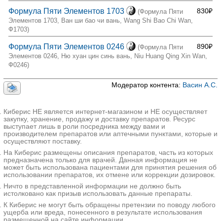
Формула Пяти Элементов 1703
830₽
(Формула Пяти
Элементов 1703, Ван ши бао чи вань, Wang Shi Bao Chi Wan,
Ф1703)
Формула Пяти Элементов 0246
890₽
(Формула Пяти
Элементов 0246, Ню хуан цин синь вань, Niu Huang Qing Xin Wan,
Ф0246)
Модератор контента:
Васин А.С.
Киберис НЕ является интернет-магазином и НЕ осуществляет
закупку, хранение, продажу и доставку препаратов. Ресурс
выступает лишь в роли посредника между вами и
производителем препаратов или аптечными пунктами, которые и
осуществляют поставку.
На Киберис размещены описания препаратов, часть из которых
предназначена только для врачей. Данная информация не
может быть использована пациентами для принятия решения об
использовании препаратов, их отмене или коррекции дозировок.
Ничто в представленной информации не должно быть
истолковано как призыв использовать данные препараты.
К Киберис не могут быть обращены претензии по поводу любого
ущерба или вреда, понесенного в результате использования
размещенной на сайте информации.