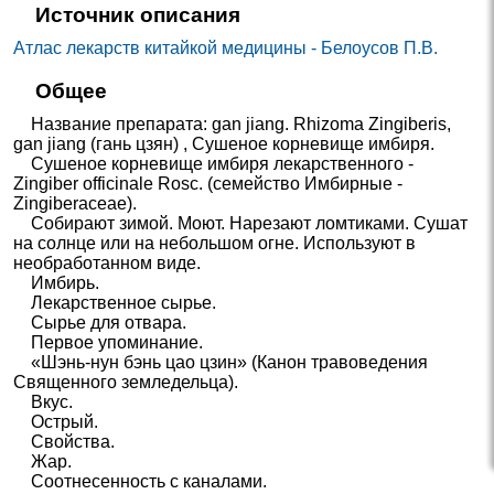
Источник описания
Атлас лекарств китайкой медицины - Белоусов П.В.
Общее
Название препарата: gan jiang. Rhizoma Zingiberis,
gan jiang (гань цзян) , Сушеное корневище имбиря.
Сушеное корневище имбиря лекарственного -
Zingiber officinale Rosc. (семейство Имбирные -
Zingiberaceae).
Собирают зимой. Моют. Нарезают ломтиками. Сушат
на солнце или на небольшом огне. Используют в
необработанном виде.
Имбирь.
Лекарственное сырье.
Сырье для отвара.
Первое упоминание.
«Шэнь-нун бэнь цао цзин» (Канон травоведения
Священного земледельца).
Вкус.
Острый.
Свойства.
Жар.
Соотнесенность с каналами.