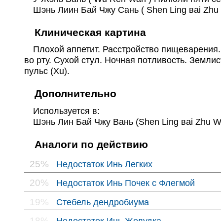
Шэнь Лиин Бай Чжу Сань ( Shen Ling вai Zhu
Клиническая картина
Плохой аппетит. Расстройство пищеварения. 
во рту. Сухой стул. Ночная потливость. Землис
пульс (Xu).
Дополнительно
Используется в:
Шэнь Лин Бай Чжу Вань (Shen Ling вai Zhu Wa
Аналоги по действию
25%
Недостаток Инь Легких
20%
Недостаток Инь Почек с Флегмой
19%
Стебель дендробиума
18%
Недостаток Инь Желудка