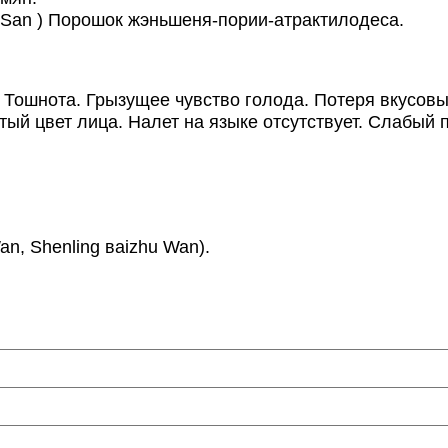
 San ) Порошок жэньшеня-пории-атрактилодеса.
Тошнота. Грызущее чувство голода. Потеря вкусов
тый цвет лица. Налет на языке отсутствует. Слабый 
n, Shenling вaizhu Wan).