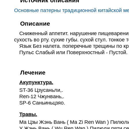
Источник описания
Основные патерны традиционной китайской м
Описание
Сниженный аппетит. нарушение пищеварения. п
сухость во рту. сухие губы. сухой стул. тонко
Язык Без налета. поперечные трещины по кр
Пульс Слабый или Поверхностный - Пустой.
Лечение
Акупунктура.
ST-36 Цзусаньли,.
Ren-12 Чжунвань,.
SP-6 Саньиньцзяо.
Травы.
Ма Цзы Жэнь Вань ( Ma Zi Ren Wan ) Пилюли
У Жэнь Вань ( Wu Ren Wan ) Пилюли пяти се