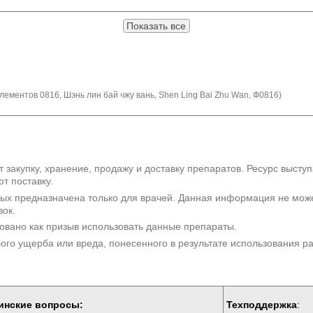
Показать все
ементов 0816, Шэнь лин бай чжу вань, Shen Ling Bai Zhu Wan, Ф0816)
 закупку, хранение, продажу и доставку препаратов. Ресурс высту
т поставку.
рых предназначена только для врачей. Данная информация не мож
вок.
овано как призыв использовать данные препараты.
бого ущерба или вреда, понесенного в результате использования 
инские вопросы:
Техподдержка
: