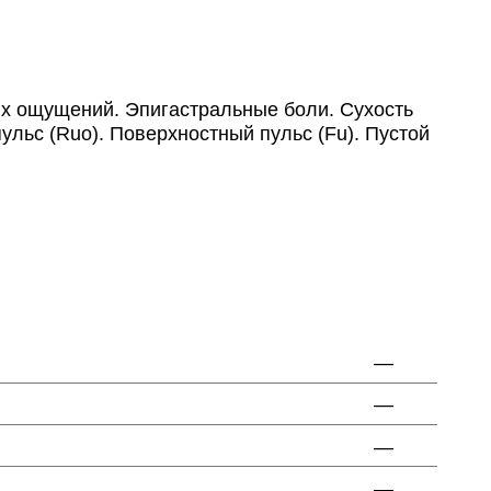
ых ощущений. Эпигастральные боли. Сухость
пульс (Ruo). Поверхностный пульс (Fu). Пустой
—
—
—
—