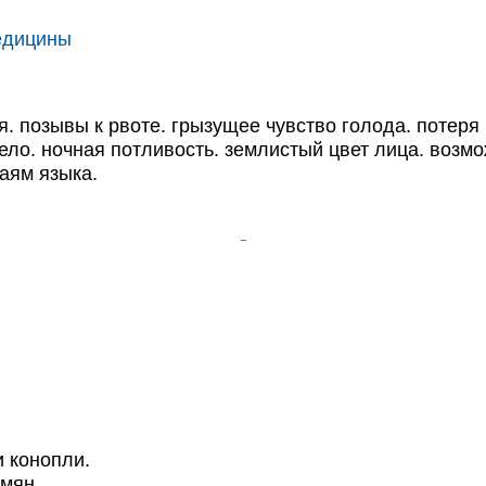
едицины
озывы к рвоте. грызущее чувство голода. потеря чу
е тело. ночная потливость. землистый цвет лица. возм
аям языка.
 конопли.
мян.