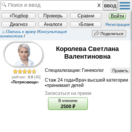
ввод
Подбор
Проверь
Сравни
Войти
Диагноз
Аналоги
Бланк
Регистрация
⌂
/
Запись к врачу
/
Консультация
Поделиться
гинеколога
/
Королева Светлана
Валентиновна
Специализации:
Гинеколог
Править
рейтинг:
4.8
[46]
Стаж 24 года•
Врач высшей категории
«
Потрясающе
»
•принимает детей
Записаться на прием
В клинике
2500
₽