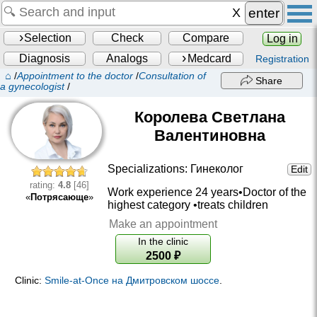
enter
Selection
Check
Compare
Log in
Diagnosis
Analogs
Medcard
Registration
⌂
/
Appointment to the doctor
/
Consultation of
Share
a gynecologist
/
Королева Светлана
Валентиновна
Specializations:
Гинеколог
Edit
rating:
4.8
[46]
Work experience 24 years•
Doctor of the
«
Потрясающе
»
highest category
•treats children
Make an appointment
In the clinic
2500
₽
Clinic:
Smile-at-Once на Дмитровском шоссе
.