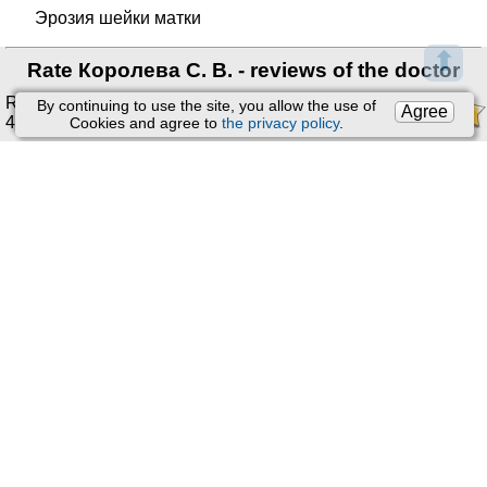
Эрозия шейки матки
⬆
Rate Королева С. В. - reviews of the doctor
Rating:
4.78
/
5
. Ratings:
By continuing to use the site, you allow the use of
Agree
46
.
Cookies and agree to
the privacy policy
.
You can only rate and leave feedback after receiving a
doctor's appointment or receiving an order.
Read reviews
Support
:
Feedback
Email:
kiberis@mail.ru
User Agreement
Processing of personal data
About Project
Contacts