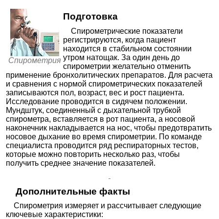
Униклиник на Крылова
Подготовка
Новосибирск; ул. Крылова, д. 38
; м. Маршала Покрышкина
Спирометрические показатели
+7(383
..показать
регистрируются, когда пациент
1300₽
Запись
находится в стабильном состоянии
утром натощак. За один день до
Аперто Клиник на Даргомыжского
Спирометрия
спирометрии желательно отменить
Новосибирск; ул. Даргомыжского, д. 8Г
; м. Заельцовская
применение бронхолитических препаратов. Для расчета
+7(383
..показать
и сравнения с нормой спирометрических показателей
1300₽
Запись
записываются пол, возраст, вес и рост пациента.
Исследование проводится в сидячем положении.
Врачебная Практика на Покрышкина
Мундштук, соединенный с дыхательной трубкой
Новосибирск; ул. Покрышкина, д. 1
; м. Площадь Карла Маркса
спирометра, вставляется в рот пациента, а носовой
+7(383
..показать
наконечник накладывается на нос, чтобы предотвратить
1350₽
Запись
носовое дыхание во время спирометрии. По команде
специалиста проводится ряд респираторных тестов,
Врачебная Практика на Красном проспекте
которые можно повторить несколько раз, чтобы
Новосибирск; Красный пр-т, д. 163
; м. Заельцовская
получить среднее значение показателей.
+7(383
..показать
1350₽
Запись
Дополнительные факты
МЦ Здравица на Дуси Ковальчук
Новосибирск; ул. Дуси Ковальчук, д. 272/1
; м. Заельцовская
Спирометрия измеряет и рассчитывает следующие
+7(383
..показать
ключевые характеристики:
1500₽
Запись