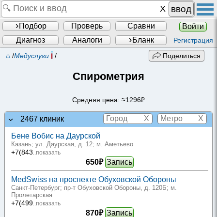
ввод
Подбор
Проверь
Сравни
Войти
Диагноз
Аналоги
Бланк
Регистрация
⌂
/
Медуслуги
/
Поделиться
Спирометрия
Средняя цена: ≈1296₽
X
X
2467 клиник
Бене Вобис на Даурской
Казань; ул. Даурская, д. 12
; м. Аметьево
+7(843
..показать
650₽
Запись
MedSwiss на проспекте Обуховской Обороны
Санкт-Петербург; пр-т Обуховской Обороны, д. 120Б
; м.
Пролетарская
+7(499
..показать
870₽
Запись