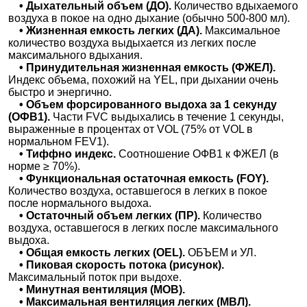
• Дыхательный объем (ДО).
Количество вдыхаемого
воздуха в покое на одно дыхание (обычно 500-800 мл).
МЦ Здравица на 1905 года
• Жизненная емкость легких (ДА).
Максимальное
Новосибирск; ул. 1905 года, д. 73
; м. Красный проспект
количество воздуха выдыхается из легких после
+7(383
..показать
максимального вдыхания.
1500₽
Запись
• Принудительная жизненная емкость (ФЖЕЛ).
Индекс объема, похожий на YEL, при дыхании очень
Медсанчасть №168 на Арбузова 6
быстро и энергично.
Новосибирск; ул. Арбузова, д. 6
; м. Студенческая
• Объем форсированного выдоха за 1 секунду
+7(383
..показать
(ОФВ1).
Части FVC выдыхались в течение 1 секунды,
1500₽
Запись
выраженные в процентах от VOL (75% от VOL в
нормальном FEV1).
Медсанчасть №168 в Краснообске
• Тиффно индекс.
Соотношение ОФВ1 к ФЖЕЛ (в
пос. Краснообск; д. 116
;
норме ≥ 70%).
+7(383
..показать
• Функциональная остаточная емкость (FOY).
1500₽
Запись
Количество воздуха, оставшегося в легких в покое
после нормального выдоха.
Медсанчасть №168 на Арбузова 1/1
• Остаточный объем легких (ПР).
Количество
Новосибирск; ул. Арбузова, д. 1/1, корп. 4
; м. Студенческая
воздуха, оставшегося в легких после максимального
+7(383
..показать
выдоха.
1500₽
Запись
• Общая емкость легких (OEL).
ОБЪЕМ и УЛ.
• Пиковая скорость потока (рисунок).
Клиника Европа на Фрунзе
Максимальный поток при выдохе.
Новосибирск; ул. Фрунзе, д. 232-234
; м. Березовая роща
• Минутная вентиляция (МОВ).
+7(383
..показать
• Максимальная вентиляция легких (МВЛ).
1500₽
Запись