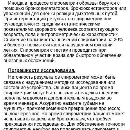
Иногда в процессе спирометрии образцы берутся с
помощью бронходилататоров, бронхоконстрикторов или
Медсанчасть №168 на Академика Коптюга
упражнений для оценки реакции дыхательных путей.
Новосибирск; ул. Академика Коптюга, д. 13
; м. Студенческая
При интерпретации результатов спирометрии они
+7(383
..показать
руководствуются средними статистическими
1500₽
Запись
показателями здорового человека соответствующего
возраста, пола и антропометрических характеристик.
СМ-Клиника на Сенежской
Снижение большинства значений спирометрии на 20%
Москва; ул. Сенежская, д. 1/9
; м. Речной Вокзал
и более от нормы считается нарушением функции
+7(495
..показать
легких. Спирометрия с тестами проводится при
1600₽
Запись
обязательном участии врача для быстрого облегчения
внезапных осложнений.
Клиника Ам Медика на Пушкина
Казань; ул. Пушкина, д. 1/55
; м. Площадь Габдуллы Тукая
Погрешности исследования.
+7(843
..показать
Неточность результатов спирометрии может быть
1900₽
Запись
связана с нарушением методики исследования или
состояния устройства. Ошибки пациента во время
Ещё клиник -
2447
.
Используйте фильтры
спирометрии могут быть вызваны неадекватным или
неполным вдохом и дополнительным выдохом во
время маневра. Аккуратно нажмите губами на
мундштук. преждевременное прекращение процесса;
выдох через нос. Во время спирометрии пациент может
испытывать кашель или бронхоспазм, что требует
прекращения исследования. Для обеспечения точности
спирометрии необходимо поддерживать спирометр в