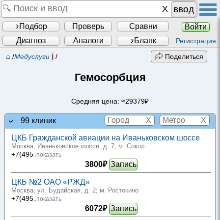
ввод
Подбор
Проверь
Сравни
Войти
Диагноз
Аналоги
Бланк
Регистрация
⌂
/
Медуслуги
/
Поделиться
Гемосорбция
Средняя цена: ≈29379₽
X
X
99 клиник
ЦКБ Гражданской авиации на Иваньковском шоссе
Москва; Иваньковское шоссе, д. 7
; м. Сокол
+7(495
..показать
3800₽
Запись
ЦКБ №2 ОАО «РЖД»
Москва; ул. Будайская, д. 2
; м. Ростокино
+7(495
..показать
6072₽
Запись