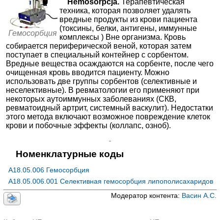
Hemosorpcja.
Терапевтическая
10000₽
Запись
техника, которая позволяет удалять
Фотоферез
≈37732₽
вредные продукты из крови пациента
Клиника Екатерининская на Кубанской Набережной
Плазмосорбция
≈110886₽
(токсины, белки, антигены, иммунные
Краснодар; Кубанская наб., д. 37/1
;
Гемосорбция
комплексы ) Вне организма. Кровь
Тромбоцитаферез
+7(861
≈24014₽
..показать
собирается периферической веной, которая затем
10100₽
Запись
поступает в специальный контейнер с сорбентом.
Вредные вещества осаждаются на сорбенте, после чего
СфераМед в Гостиничном проезде
очищенная кровь вводится пациенту. Можно
Москва; Гостиничный пр-д, д. 6, корп. 2
; м. Окружная
использовать две группы сорбентов (селективные и
+7(495
..показать
неселективные). В ревматологии его применяют при
13000₽
Запись
некоторых аутоиммунных заболеваниях (СКВ,
ревматоидный артрит, системный васкулит). Недостатки
Семейный доктор на Мичуринском проспекте
этого метода включают возможное повреждение клеток
Москва; Мичуринский пр-т, д. 34
; м. Раменки
крови и побочные эффекты (коллапс, озноб).
+7(495
..показать
14910₽
Запись
Номенклатурные коды
МЦ Корсаков в Мытищах
Мытищи; ул. Рабочая, д. 6
; м. Бабушкинская
A18.05.006 Гемосорбция
+7(495
..показать
16500₽
Запись
A18.05.006.001 Селективная гемосорбция липополисахаридов
Модератор контента:
Васин А.С.
МЦ Корсаков на 3-й Черкизовской
Москва; ул. Малая Черкизовская, д. 14
; м. Преображенская
Площадь