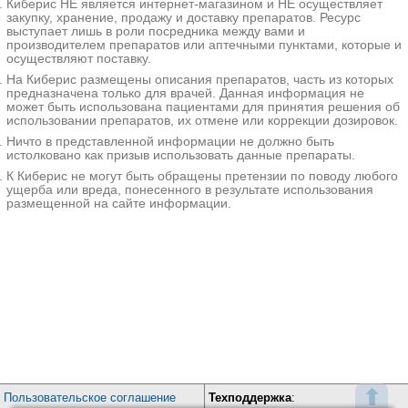
Киберис НЕ является интернет-магазином и НЕ осуществляет
+7(499
..показать
закупку, хранение, продажу и доставку препаратов. Ресурс
16500₽
Запись
выступает лишь в роли посредника между вами и
производителем препаратов или аптечными пунктами, которые и
Клиника НАКФФ на Угрешской
осуществляют поставку.
Москва; ул. Угрешская, д. 2, стр. 7
; м. Кожуховская
На Киберис размещены описания препаратов, часть из которых
+7(495
..показать
предназначена только для врачей. Данная информация не
37485₽
Запись
может быть использована пациентами для принятия решения об
использовании препаратов, их отмене или коррекции дозировок.
Медицина 24/7 на Автозаводской
Ничто в представленной информации не должно быть
Москва; ул. Автозаводская, д. 16, корп. 2
; м. Автозаводская
истолковано как призыв использовать данные препараты.
+7(495
..показать
К Киберис не могут быть обращены претензии по поводу любого
223600₽
Запись
ущерба или вреда, понесенного в результате использования
размещенной на сайте информации.
Клиника Евроонко в Духовском переулке
Москва; Духовской пер., д. 22Б
; м. Тульская
+7(495
..показать
291100₽
Запись
Клиника Евроонко на Межевом Канале
Санкт-Петербург; Межевой канал, д. 4А
; м. Нарвская
+7(499
..показать
356000₽
Запись
ГКБ №31 на проспекте Динамо
⬆
Пользовательское соглашение
Техподдержка
:
Санкт-Петербург; пр-т Динамо, д. 3
; м. Крестовский остров