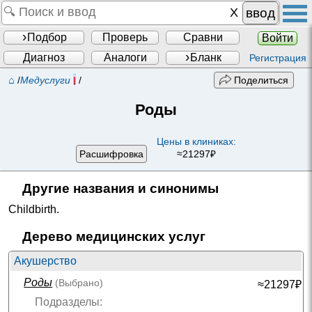
ввод
Подбор
Проверь
Сравни
Войти
Диагноз
Аналоги
Бланк
Регистрация
⌂
/
Медуслуги
/
Поделиться
Роды
Цены в клиниках:
Расшифровка
≈21297₽
Другие названия и синонимы
Childbirth
.
Дерево медицинских услуг
Акушерство
Роды
(Выбрано)
≈21297₽
Подразделы: