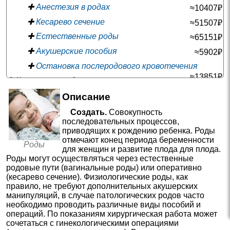
✚
Анестезия в родах
≈10407₽
✚
Кесарево сечение
≈51507₽
✚
Естественные роды
≈65151₽
✚
Акушерские пособия
≈5902₽
✚
Остановка послеродового кровотечения
≈13851₽
—
✚
Консультации беременных
—
✚
Фетальная хирургия
Описание
—
✚
Акушерские операции
Создать.
Совокупность
последовательных процессов,
—
✚
Анализы при беременности
приводящих к рождению ребенка. Роды
—
✚
Ведение беременности
отмечают конец периода беременности
Роды
для женщин и развитие плода для плода.
—
✚
Пренатальная диагностика
Роды могут осуществляться через естественные
родовые пути (вагинальные роды) или оперативно
✚
Подготовка к родам
≈2067₽
(кесарево сечение). Физиологические роды, как
—
✚
Профилактика осложнений беременности
правило, не требуют дополнительных акушерских
манипуляций, в случае патологических родов часто
необходимо проводить различные виды пособий и
операций. По показаниям хирургическая работа может
сочетаться с гинекологическими операциями