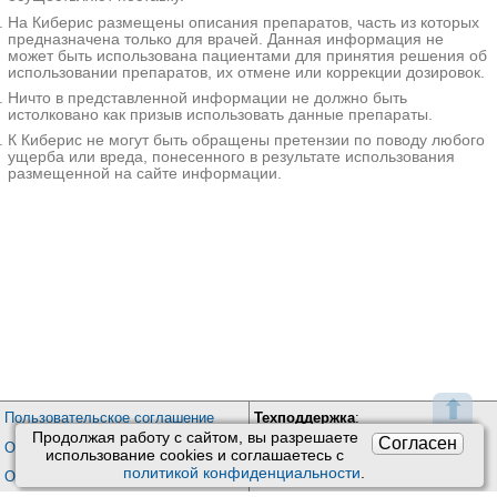
На Киберис размещены описания препаратов, часть из которых
предназначена только для врачей. Данная информация не
может быть использована пациентами для принятия решения об
использовании препаратов, их отмене или коррекции дозировок.
Ничто в представленной информации не должно быть
истолковано как призыв использовать данные препараты.
К Киберис не могут быть обращены претензии по поводу любого
ущерба или вреда, понесенного в результате использования
размещенной на сайте информации.
⬆
Пользовательское соглашение
Техподдержка
:
Продолжая работу с сайтом, вы разрешаете
Согласен
Обратная связь
Обработка персональных данных
использование сookies и соглашаетесь с
Почта:
kiberis@mail.ru
политикой конфиденциальности
.
О проекте Киберис