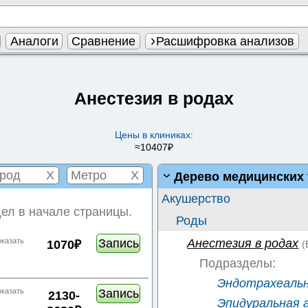
Аналоги
Сравнение
Расшифровка анализов
Анестезия в родах
Цены в клиниках:
≈10407₽
X
X
Дерево медицинских 
Акушерство
ел в начале страницы.
Роды
Анестезия в родах
Запись
оказать
1070₽
(
Подразделы:
Эндотрахеальн
Запись
оказать
2130-
Эпидуральная а