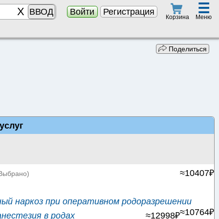
☰
ВВОД
Войти
Регистрация
Меню
Корзина
Поделиться
услуг
≈10407₽
Выбрано)
ый наркоз при оперативном родоразрешении
≈10764₽
нестезия в родах
≈12998₽