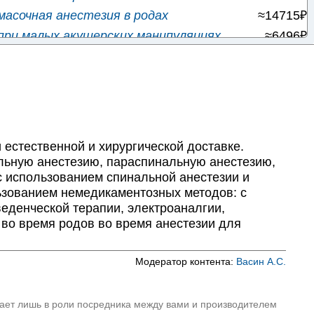
асочная анестезия в родах
≈14715₽
при малых акушерских манипуляциях
≈6496₽
ная анальгезия в родах
≈20150₽
естезия при оперативном родоразрешении
≈9107₽
уральная анестезия при родах
≈15216₽
≈51507₽
≈65151₽
естественной и хирургической доставке.
≈5902₽
льную анестезию, параспинальную анестезию,
 использованием спинальной анестезии и
ового кровотечения
≈13851₽
ьзованием немедикаментозных методов: с
еденческой терапии, электроаналгии,
во время родов во время анестезии для
Модератор контента:
Васин А.С.
пает лишь в роли посредника между вами и производителем