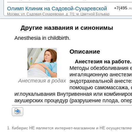
Олимп Клиник на Садовой-Сухаревской
+7(495
..п
Москва; ул. Садовая-Сухаревская, д. 7/1
; м. Цветной Бульвар
Альфа-Центр Здоровья на Максима
+7(831
..п
Другие названия и синонимы
Горького
Нижний Новгород; ул. Максима Горького, д. 48/50
; м. Горьковская
Anesthesia in childbirth
.
Железнодорожная поликлиника №2 на
+7(347
..п
Описание
Правды
Уфа; ул. Правды, д. 19
;
Анестезия на работе
Центр реабилитации РЖД на Союзной
+7(347
Методы обезболивания е
..п
Уфа; ул. Союзная, д. 35
;
ингаляционную анестези
Анестезия в родах
эндотрахеальной анесте
РЖД Медицина на Николая Ершова
+7(843
..п
помощью самомассажа, с
Казань; ул. Николая Ершова, д. 65
; м. Суконная слобода
иглоукалывания Внутривенная или комбиниров
Клиника Дружковых на Сибгата Хакима
+7(843
..п
акушерских процедур (разрушение плода, опер
31
Казань; ул. Сибгата Хакима, д. 31
; м. Козья слобода
Поликлиника №3 Железнодорожной
+7(863
..п
больницы на Театральной
Киберис НЕ является интернет-магазином и НЕ осуществляет