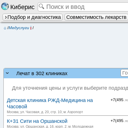
Киберис
Подбор и диагностика
Совместимость лекарств
⌂
/
Медуслуги
/
Лечат в 302 клиниках
Для уточнения цены и услуги выберите подразд
Детская клиника РЖД-Медицина на
+7(495
..п
Часовой
Москва; ул. Часовая, д. 20, стр. 10
; м. Аэропорт
К+31 Сити на Оршанской
+7(495
..п
Москва; ул. Оршанская, д. 16, корп. 2
; м. Молодежная