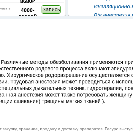
8680₽
Ингаляционно-м
Запись
оказать
4000-
В/в анестезия 
10000₽
Паравертебраль
Запись
оказать
5287-
Спинальная ан
21336₽
Спинально-эпид
Запись
оказать
5500-
✚
Кесарево сечение
10000₽
✚
Естественные роды
.
Различные методы обезболивания применяются при 
✚
Акушерские пособия
стественного родового процесса включают эпидура
Запись
оказать
5500-
ю. Хирургическое родоразрешение осуществляется с
✚
Остановка послерод
10000₽
зии. Трудовая анестезия может проводиться с испол
Запись
оказать
5500-
пециальных дыхательных техник, гидротерапии, пов
9900₽
анная анестезия может также потребовать женщину 
Запись
оказать
5500₽
ации сшивания) трещины мягких тканей ).
Запись
оказать
6300-
8100₽
 закупку, хранение, продажу и доставку препаратов. Ресурс высту