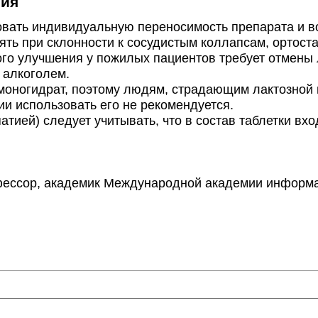
ния
ать индивидуальную переносимость препарата и во
ять при склонности к сосудистым коллапсам, ортос
ого улучшения у пожилых пациентов требует отмены
 алкоголем.
оногидрат, поэтому людям, страдающим лактозной н
и использовать его не рекомендуется.
ией) следует учитывать, что в состав таблетки вх
фессор, академик Международной академии информа