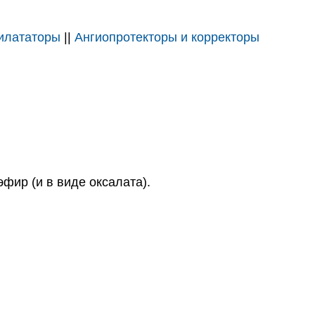
илататоры
||
Ангиопротекторы и корректоры
ир (и в виде оксалата).