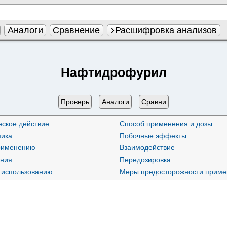
Аналоги
Сравнение
Расшифровка анализов
Нафтидрофурил
Проверь
Аналоги
Сравни
ское действие
Способ применения и дозы
ика
Побочные эффекты
применению
Взаимодействие
ания
Передозировка
 использованию
Меры предосторожности приме