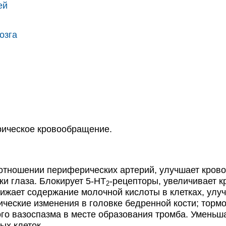
ей
озга
ческое кровообращение.
ношении периферических артерий, улучшает крово
тки глаза. Блокирует 5-HT
-рецепторы, увеличивает 
2
нижает содержание молочной кислоты в клетках, ул
еские изменения в головке бедренной кости; тормо
го вазоспазма в месте образования тромба. Уменьша
ых клеток.