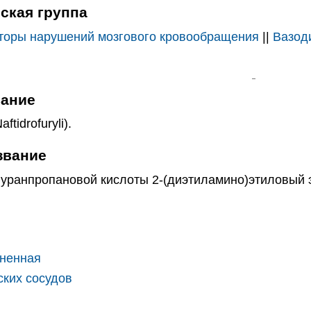
ская группа
торы нарушений мозгового кровообращения
||
Вазод
вание
ftidrofuryli).
звание
анпропановой кислоты 2-(диэтиламино)этиловый эф
чненная
ских сосудов