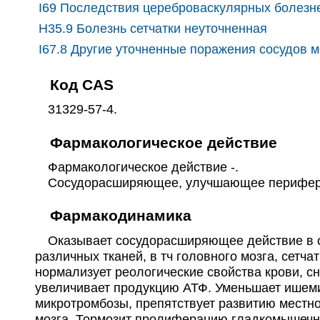
I69 Последствия цереброваскулярных болезн
H35.9 Болезнь сетчатки неуточненная
I67.8 Другие уточненные поражения сосудов м
Код CAS
31329-57-4.
Фармакологическое действие
Фармакологическое действие -.
Сосудорасширяющее, улучшающее перифери
Фармакодинамика
Оказывает сосудорасширяющее действие в от
различных тканей, в тч головного мозга, сетча
нормализует реологические свойства крови, с
увеличивает продукцию АТФ. Уменьшает ишемич
микротромбозы, препятствует развитию местно
мозга. Тормозит пролиферацию гладкомышечн